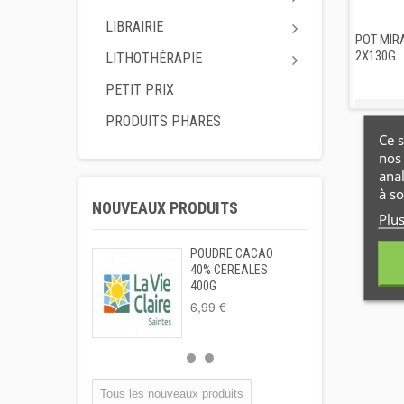
LIBRAIRIE
POT MIR
2X130G
LITHOTHÉRAPIE
PETIT PRIX
PRODUITS PHARES
Ce s
nos 
ana
à so
NOUVEAUX PRODUITS
Plu
POUDRE CACAO
40% CEREALES
400G
6,99 €
Tous les nouveaux produits