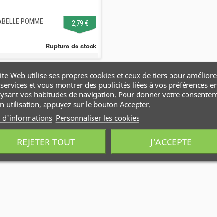
ABELLE POMME
2,79 €
Rupture de stock
ite Web utilise ses propres cookies et ceux de tiers pour améliore
services et vous montrer des publicités liées à vos préférences e
lysant vos habitudes de navigation. Pour donner votre consente
n utilisation, appuyez sur le bouton Accepter.
s d'informations
Personnaliser les cookies
TAB NOIR 88%
REJETER TOUT
J'ACCEPTE
BOLIVIE 100G
4,39 €