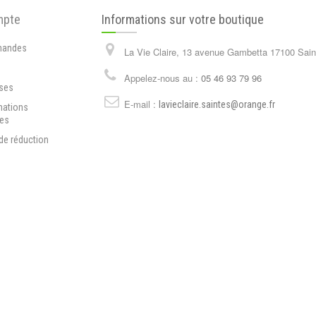
mpte
Informations sur votre boutique
andes
La Vie Claire, 13 avenue Gambetta 17100 Sain
s
Appelez-nous au :
05 46 93 79 96
ses
E-mail :
lavieclaire.saintes@orange.fr
mations
les
de réduction