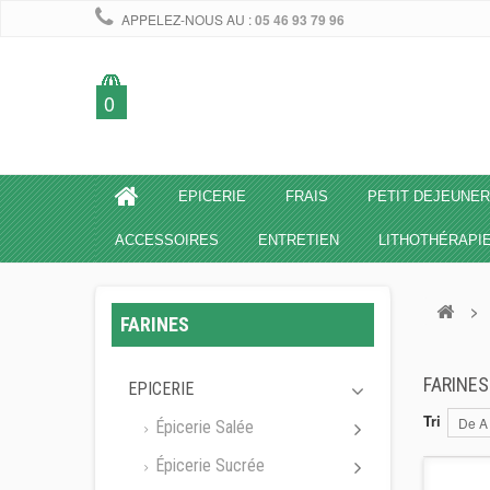
APPELEZ-NOUS AU :
05 46 93 79 96
0
EPICERIE
FRAIS
PETIT DEJEUNER
ACCESSOIRES
ENTRETIEN
LITHOTHÉRAPI
>
FARINES
FARINE
EPICERIE
Tri
De A
Épicerie Salée
Épicerie Sucrée