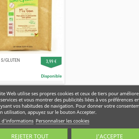
 S/GLUTEN
3,99 €
Disponible
ite Web utilise ses propres cookies et ceux de tiers pour améliore
services et vous montrer des publicités liées à vos préférences e
lysant vos habitudes de navigation. Pour donner votre consente
n utilisation, appuyez sur le bouton Accepter.
s d'informations
Personnaliser les cookies
REJETER TOUT
J'ACCEPTE