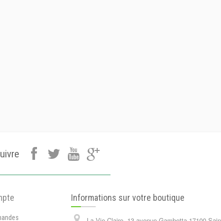
uivre
mpte
Informations sur votre boutique
andes
La Vie Claire, 13 avenue Gambetta 17100 Sain