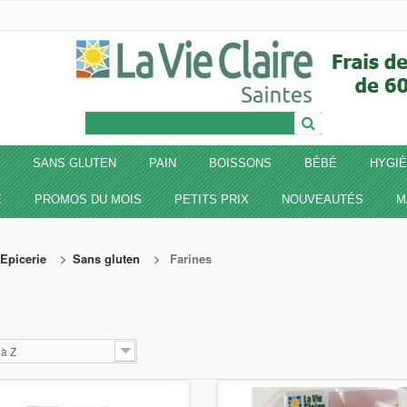
SANS GLUTEN
PAIN
BOISSONS
BÉBÉ
HYGIÈ
E
PROMOS DU MOIS
PETITS PRIX
NOUVEAUTÉS
M
Epicerie
>
Sans gluten
>
Farines
S
 à Z