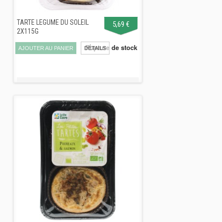
TARTE LEGUME DU SOLEIL
5,69 €
2X115G
Rupture de stock
AJOUTER AU PANIER
DÉTAILS