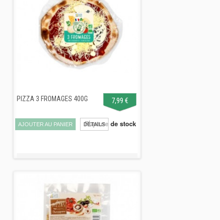
PIZZA 3 FROMAGES 400G
7,99 €
Rupture de stock
AJOUTER AU PANIER
DÉTAILS