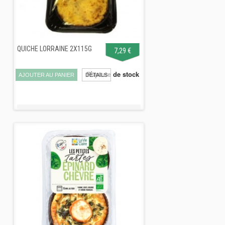
QUICHE LORRAINE 2X115G
7,29 €
Rupture de stock
AJOUTER AU PANIER
DÉTAILS