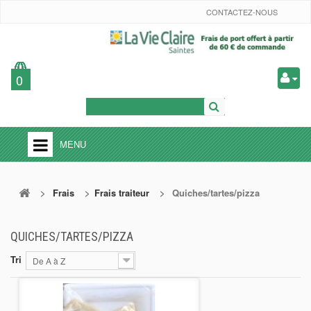
CONTACTEZ-NOUS
0
MENU
ACCUEIL
>
Frais
>
Frais traiteur
>
Quiches/tartes/pizza
PETIT PRIX
+
EPICERIE
QUICHES/TARTES/PIZZA
+
FRAIS
Tri
De A à Z
FRUITS
LÉGUMES