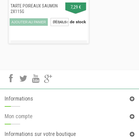
TARTE POIREAUX SAUMON
7,29 €
2X115G
Rupture de stock
AJOUTER AU PANIER
DÉTAILS
Informations
Mon compte
Informations sur votre boutique