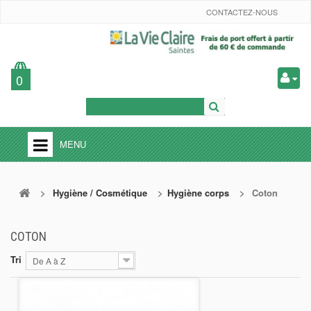
CONTACTEZ-NOUS
0
MENU
ACCUEIL
>
Hygiène / Cosmétique
>
Hygiène corps
>
Coton
PETIT PRIX
+
EPICERIE
COTON
+
FRAIS
Tri
De A à Z
FRUITS
LÉGUMES