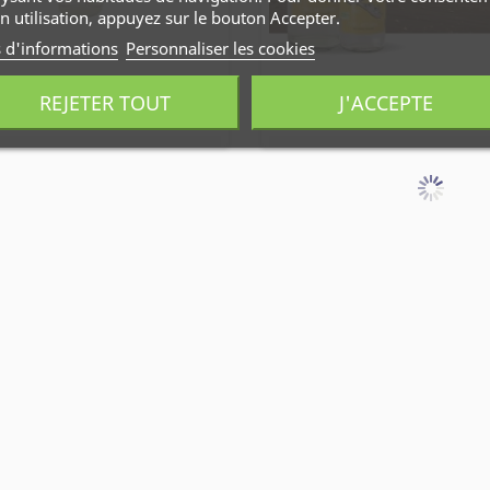
n utilisation, appuyez sur le bouton Accepter.
s d'informations
Personnaliser les cookies
E CITRON VERT
TONIC
2,99 €
REJETER TOUT
J'ACCEPTE
TAB NOIR 88%
BOLIVIE 100G