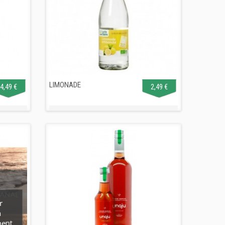
LIMONADE
4,49 €
2,49 €
r
n
ment