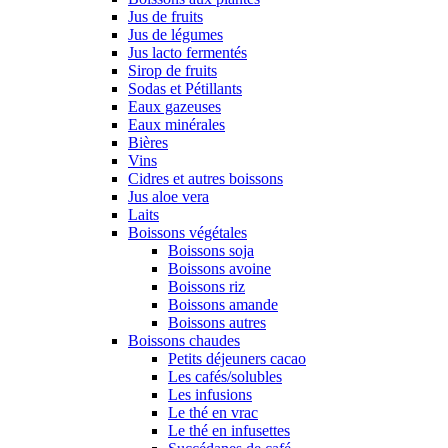
Jus de fruits
Jus de légumes
Jus lacto fermentés
Sirop de fruits
Sodas et Pétillants
Eaux gazeuses
Eaux minérales
Bières
Vins
Cidres et autres boissons
Jus aloe vera
Laits
Boissons végétales
Boissons soja
Boissons avoine
Boissons riz
Boissons amande
Boissons autres
Boissons chaudes
Petits déjeuners cacao
Les cafés/solubles
Les infusions
Le thé en vrac
Le thé en infusettes