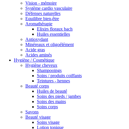
Vision - mémoire
Système cardio vasculaire
Défenses naturelles
Equilibre bien-être
Aromathérapie
Elixirs floraux bach
Huiles essentielles
Antioxydant
Minéreaux et oligoélément
Acide gras
Acides aminés
Hygiène / Cosmétique
Hygiène cheveux
Shampooings
Soins / produits coiffants
Teintures - hennes
Beauté corps
Huiles de beauté
Soins des pieds / jambes
Soins des mains
Soins corps
Savons
Beauté visage
Soins visage
Lotion tonique