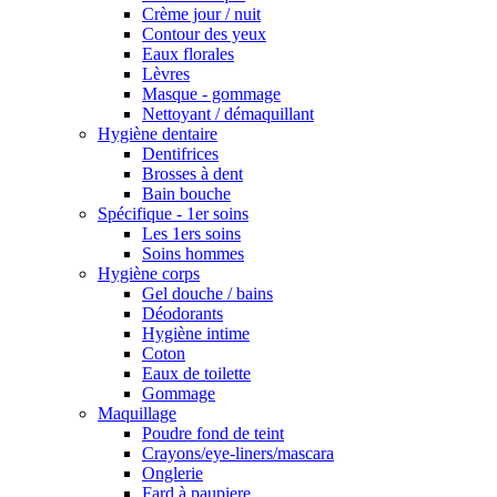
Crème jour / nuit
Contour des yeux
Eaux florales
Lèvres
Masque - gommage
Nettoyant / démaquillant
Hygiène dentaire
Dentifrices
Brosses à dent
Bain bouche
Spécifique - 1er soins
Les 1ers soins
Soins hommes
Hygiène corps
Gel douche / bains
Déodorants
Hygiène intime
Coton
Eaux de toilette
Gommage
Maquillage
Poudre fond de teint
Crayons/eye-liners/mascara
Onglerie
Fard à paupiere