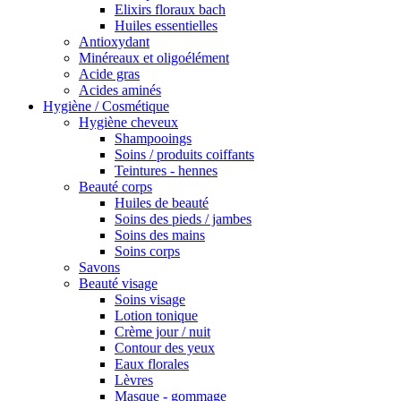
Elixirs floraux bach
Huiles essentielles
Antioxydant
Minéreaux et oligoélément
Acide gras
Acides aminés
Hygiène / Cosmétique
Hygiène cheveux
Shampooings
Soins / produits coiffants
Teintures - hennes
Beauté corps
Huiles de beauté
Soins des pieds / jambes
Soins des mains
Soins corps
Savons
Beauté visage
Soins visage
Lotion tonique
Crème jour / nuit
Contour des yeux
Eaux florales
Lèvres
Masque - gommage