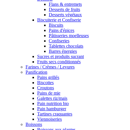
Flans & entremets
Desserts de fruits
Desserts végétaux
Biscuiterie et Confiserie
Biscuits
Pains d'épices
Pâtisseries moelleuses
Confiseries
Tablettes chocolats
Barres énergies
Sucres et produits sucrant
Fruits secs conditionnés
Farines / Crèmes / Levures
Panification
Pains grillés
Biscottes
Croutons
Pains de mie
Galettes riz/mais
Pain nutrition bio
Pain hamburger
Tartines craquantes
Viennoiseries
Boissons
Boissons aux plantes