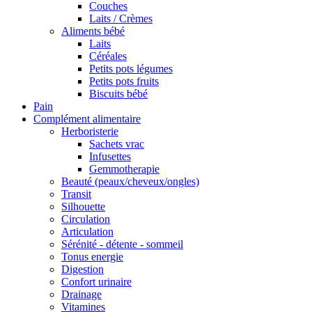
Couches
Laits / Crèmes
Aliments bébé
Laits
Céréales
Petits pots légumes
Petits pots fruits
Biscuits bébé
Pain
Complément alimentaire
Herboristerie
Sachets vrac
Infusettes
Gemmotherapie
Beauté (peaux/cheveux/ongles)
Transit
Silhouette
Circulation
Articulation
Sérénité - détente - sommeil
Tonus energie
Digestion
Confort urinaire
Drainage
Vitamines