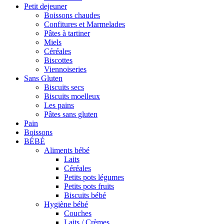
Petit dejeuner
Boissons chaudes
Confitures et Marmelades
Pâtes à tartiner
Miels
Céréales
Biscottes
Viennoiseries
Sans Gluten
Biscuits secs
Biscuits moelleux
Les pains
Pâtes sans gluten
Pain
Boissons
BÉBÉ
Aliments bébé
Laits
Céréales
Petits pots légumes
Petits pots fruits
Biscuits bébé
Hygiène bébé
Couches
Laits / Crèmes