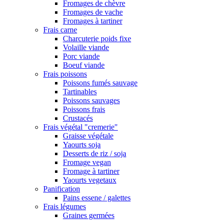
Fromages de chèvre
Fromages de vache
Fromages à tartiner
Frais carne
Charcuterie poids fixe
Volaille viande
Porc viande
Boeuf viande
Frais poissons
Poissons fumés sauvage
Tartinables
Poissons sauvages
Poissons frais
Crustacés
Frais végétal "cremerie"
Graisse végétale
Yaourts soja
Desserts de riz / soja
Fromage vegan
Fromage à tartiner
Yaourts vegetaux
Panification
Pains essene / galettes
Frais légumes
Graines germées