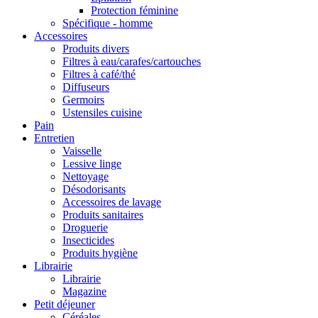
Protection féminine
Spécifique - homme
Accessoires
Produits divers
Filtres à eau/carafes/cartouches
Filtres à café/thé
Diffuseurs
Germoirs
Ustensiles cuisine
Pain
Entretien
Vaisselle
Lessive linge
Nettoyage
Désodorisants
Accessoires de lavage
Produits sanitaires
Droguerie
Insecticides
Produits hygiène
Librairie
Librairie
Magazine
Petit déjeuner
Céréales