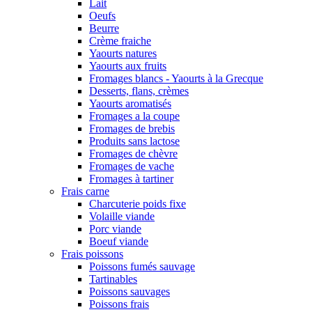
Lait
Oeufs
Beurre
Crème fraiche
Yaourts natures
Yaourts aux fruits
Fromages blancs - Yaourts à la Grecque
Desserts, flans, crèmes
Yaourts aromatisés
Fromages a la coupe
Fromages de brebis
Produits sans lactose
Fromages de chèvre
Fromages de vache
Fromages à tartiner
Frais carne
Charcuterie poids fixe
Volaille viande
Porc viande
Boeuf viande
Frais poissons
Poissons fumés sauvage
Tartinables
Poissons sauvages
Poissons frais