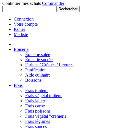
Continuer mes achats
Commander
Rechercher
Connexion
Votre compte
Panier
Ma liste
Epicerie
Épicerie salée
Épicerie sucrée
Farines / Crèmes / Levures
Panification
Aide culinaire
Boissons
Frais
Frais traiteur
Frais végétal traiteur
Frais laitier
Frais carne
Frais poissons
Frais végétal "cremerie"
Frais légumes
Frais sauces