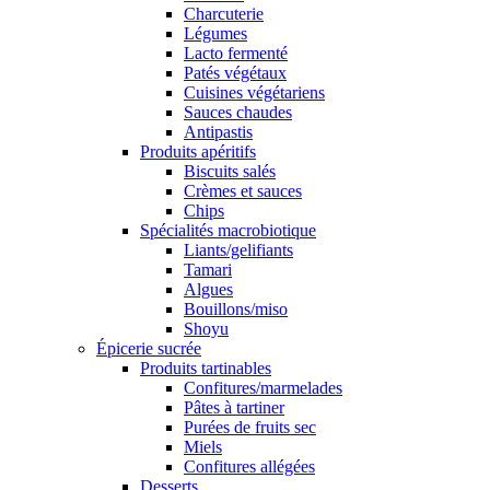
Charcuterie
Légumes
Lacto fermenté
Patés végétaux
Cuisines végétariens
Sauces chaudes
Antipastis
Produits apéritifs
Biscuits salés
Crèmes et sauces
Chips
Spécialités macrobiotique
Liants/gelifiants
Tamari
Algues
Bouillons/miso
Shoyu
Épicerie sucrée
Produits tartinables
Confitures/marmelades
Pâtes à tartiner
Purées de fruits sec
Miels
Confitures allégées
Desserts