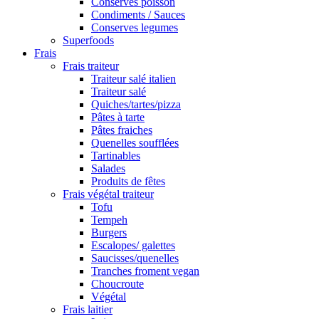
Conserves poisson
Condiments / Sauces
Conserves legumes
Superfoods
Frais
Frais traiteur
Traiteur salé italien
Traiteur salé
Quiches/tartes/pizza
Pâtes à tarte
Pâtes fraiches
Quenelles soufflées
Tartinables
Salades
Produits de fêtes
Frais végétal traiteur
Tofu
Tempeh
Burgers
Escalopes/ galettes
Saucisses/quenelles
Tranches froment vegan
Choucroute
Végétal
Frais laitier