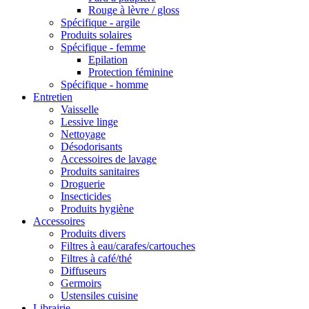
Rouge à lèvre / gloss
Spécifique - argile
Produits solaires
Spécifique - femme
Epilation
Protection féminine
Spécifique - homme
Entretien
Vaisselle
Lessive linge
Nettoyage
Désodorisants
Accessoires de lavage
Produits sanitaires
Droguerie
Insecticides
Produits hygiène
Accessoires
Produits divers
Filtres à eau/carafes/cartouches
Filtres à café/thé
Diffuseurs
Germoirs
Ustensiles cuisine
Librairie