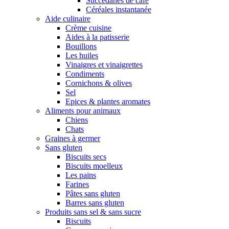
Succédanes de café
Céréales instantanée
Aide culinaire
Crème cuisine
Aides à la patisserie
Bouillons
Les huiles
Vinaigres et vinaigrettes
Condiments
Cornichons & olives
Sel
Epices & plantes aromates
Aliments pour animaux
Chiens
Chats
Graines à germer
Sans gluten
Biscuits secs
Biscuits moelleux
Les pains
Farines
Pâtes sans gluten
Barres sans gluten
Produits sans sel & sans sucre
Biscuits