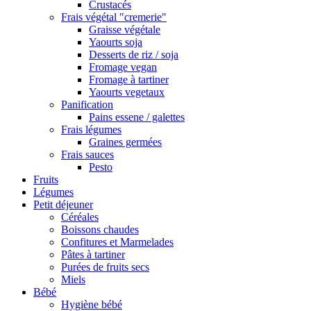
Crustacés
Frais végétal "cremerie"
Graisse végétale
Yaourts soja
Desserts de riz / soja
Fromage vegan
Fromage à tartiner
Yaourts vegetaux
Panification
Pains essene / galettes
Frais légumes
Graines germées
Frais sauces
Pesto
Fruits
Légumes
Petit déjeuner
Céréales
Boissons chaudes
Confitures et Marmelades
Pâtes à tartiner
Purées de fruits secs
Miels
Bébé
Hygiène bébé