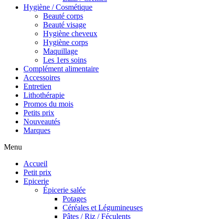
Hygiène / Cosmétique
Beauté corps
Beauté visage
Hygiène cheveux
Hygiène corps
Maquillage
Les 1ers soins
Complément alimentaire
Accessoires
Entretien
Lithothérapie
Promos du mois
Petits prix
Nouveautés
Marques
Menu
Accueil
Petit prix
Epicerie
Épicerie salée
Potages
Céréales et Légumineuses
Pâtes / Riz / Féculents