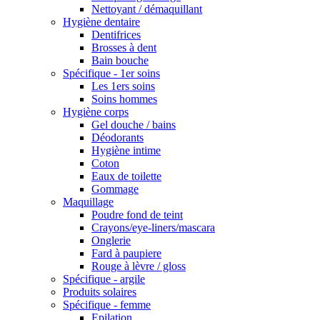
Nettoyant / démaquillant
Hygiène dentaire
Dentifrices
Brosses à dent
Bain bouche
Spécifique - 1er soins
Les 1ers soins
Soins hommes
Hygiène corps
Gel douche / bains
Déodorants
Hygiène intime
Coton
Eaux de toilette
Gommage
Maquillage
Poudre fond de teint
Crayons/eye-liners/mascara
Onglerie
Fard à paupiere
Rouge à lèvre / gloss
Spécifique - argile
Produits solaires
Spécifique - femme
Epilation