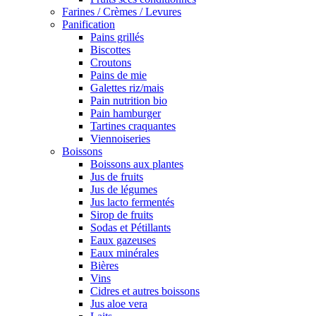
Farines / Crèmes / Levures
Panification
Pains grillés
Biscottes
Croutons
Pains de mie
Galettes riz/mais
Pain nutrition bio
Pain hamburger
Tartines craquantes
Viennoiseries
Boissons
Boissons aux plantes
Jus de fruits
Jus de légumes
Jus lacto fermentés
Sirop de fruits
Sodas et Pétillants
Eaux gazeuses
Eaux minérales
Bières
Vins
Cidres et autres boissons
Jus aloe vera