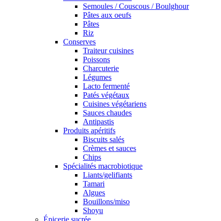
Semoules / Couscous / Boulghour
Pâtes aux oeufs
Pâtes
Riz
Conserves
Traiteur cuisines
Poissons
Charcuterie
Légumes
Lacto fermenté
Patés végétaux
Cuisines végétariens
Sauces chaudes
Antipastis
Produits apéritifs
Biscuits salés
Crèmes et sauces
Chips
Spécialités macrobiotique
Liants/gelifiants
Tamari
Algues
Bouillons/miso
Shoyu
Épicerie sucrée