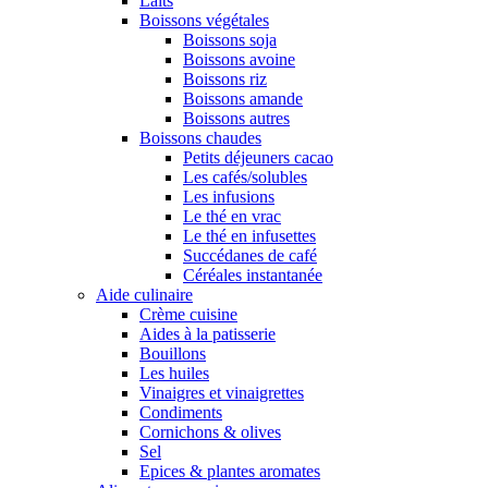
Laits
Boissons végétales
Boissons soja
Boissons avoine
Boissons riz
Boissons amande
Boissons autres
Boissons chaudes
Petits déjeuners cacao
Les cafés/solubles
Les infusions
Le thé en vrac
Le thé en infusettes
Succédanes de café
Céréales instantanée
Aide culinaire
Crème cuisine
Aides à la patisserie
Bouillons
Les huiles
Vinaigres et vinaigrettes
Condiments
Cornichons & olives
Sel
Epices & plantes aromates