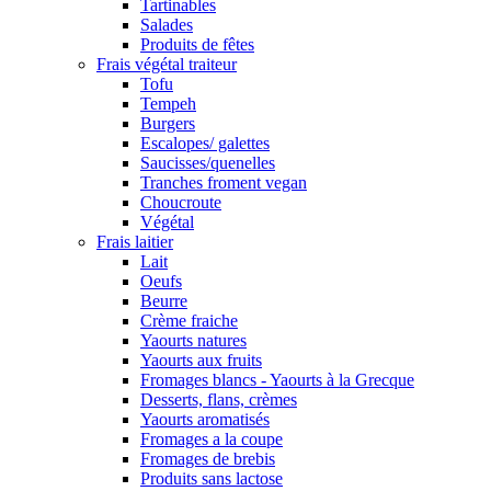
Tartinables
Salades
Produits de fêtes
Frais végétal traiteur
Tofu
Tempeh
Burgers
Escalopes/ galettes
Saucisses/quenelles
Tranches froment vegan
Choucroute
Végétal
Frais laitier
Lait
Oeufs
Beurre
Crème fraiche
Yaourts natures
Yaourts aux fruits
Fromages blancs - Yaourts à la Grecque
Desserts, flans, crèmes
Yaourts aromatisés
Fromages a la coupe
Fromages de brebis
Produits sans lactose