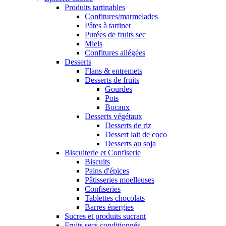
Produits tartinables
Confitures/marmelades
Pâtes à tartiner
Purées de fruits sec
Miels
Confitures allégées
Desserts
Flans & entremets
Desserts de fruits
Gourdes
Pots
Bocaux
Desserts végétaux
Desserts de riz
Dessert lait de coco
Desserts au soja
Biscuiterie et Confiserie
Biscuits
Pains d'épices
Pâtisseries moelleuses
Confiseries
Tablettes chocolats
Barres énergies
Sucres et produits sucrant
Fruits secs conditionnés