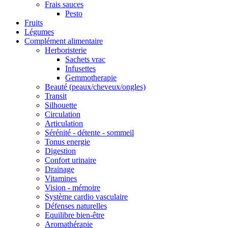
Frais sauces
Pesto
Fruits
Légumes
Complément alimentaire
Herboristerie
Sachets vrac
Infusettes
Gemmotherapie
Beauté (peaux/cheveux/ongles)
Transit
Silhouette
Circulation
Articulation
Sérénité - détente - sommeil
Tonus energie
Digestion
Confort urinaire
Drainage
Vitamines
Vision - mémoire
Système cardio vasculaire
Défenses naturelles
Equilibre bien-être
Aromathérapie