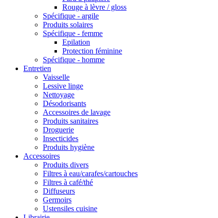
Rouge à lèvre / gloss
Spécifique - argile
Produits solaires
Spécifique - femme
Epilation
Protection féminine
Spécifique - homme
Entretien
Vaisselle
Lessive linge
Nettoyage
Désodorisants
Accessoires de lavage
Produits sanitaires
Droguerie
Insecticides
Produits hygiène
Accessoires
Produits divers
Filtres à eau/carafes/cartouches
Filtres à café/thé
Diffuseurs
Germoirs
Ustensiles cuisine
Librairie