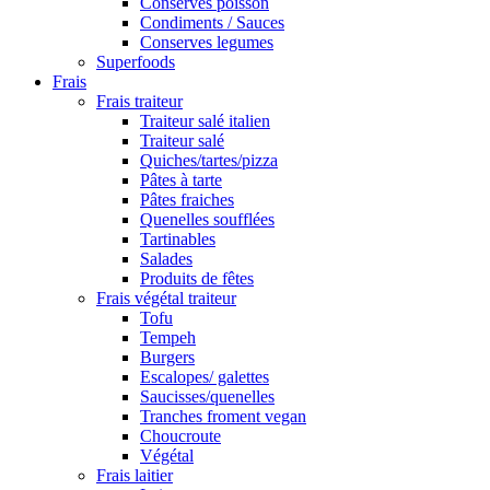
Conserves poisson
Condiments / Sauces
Conserves legumes
Superfoods
Frais
Frais traiteur
Traiteur salé italien
Traiteur salé
Quiches/tartes/pizza
Pâtes à tarte
Pâtes fraiches
Quenelles soufflées
Tartinables
Salades
Produits de fêtes
Frais végétal traiteur
Tofu
Tempeh
Burgers
Escalopes/ galettes
Saucisses/quenelles
Tranches froment vegan
Choucroute
Végétal
Frais laitier