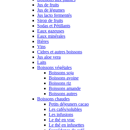
Jus de fruits
Jus de légumes
Jus lacto fermentés
Sirop de fruits
Sodas et Pétillants
Eaux gazeuses
Eaux minérales
Bières
Vins
Cidres et autres boissons
Jus aloe vera
Laits
Boissons végétales
Boissons soja
Boissons avoine
Boissons riz
Boissons amande
Boissons autres
Boissons chaudes
Petits déjeuners cacao
Les cafés/solubles
Les infusions
Le thé en vrac
Le thé en infusettes