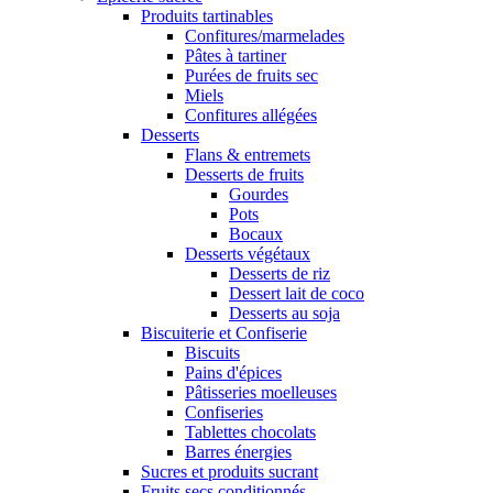
Produits tartinables
Confitures/marmelades
Pâtes à tartiner
Purées de fruits sec
Miels
Confitures allégées
Desserts
Flans & entremets
Desserts de fruits
Gourdes
Pots
Bocaux
Desserts végétaux
Desserts de riz
Dessert lait de coco
Desserts au soja
Biscuiterie et Confiserie
Biscuits
Pains d'épices
Pâtisseries moelleuses
Confiseries
Tablettes chocolats
Barres énergies
Sucres et produits sucrant
Fruits secs conditionnés