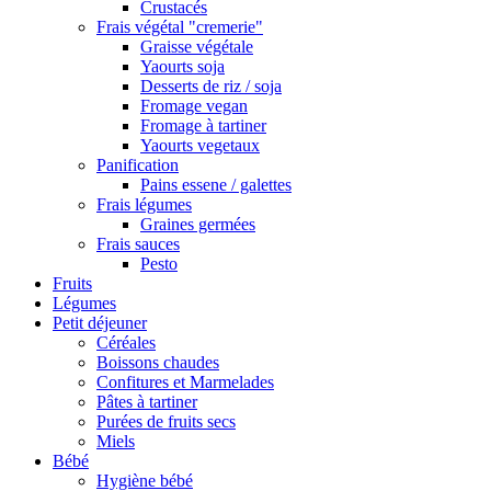
Crustacés
Frais végétal "cremerie"
Graisse végétale
Yaourts soja
Desserts de riz / soja
Fromage vegan
Fromage à tartiner
Yaourts vegetaux
Panification
Pains essene / galettes
Frais légumes
Graines germées
Frais sauces
Pesto
Fruits
Légumes
Petit déjeuner
Céréales
Boissons chaudes
Confitures et Marmelades
Pâtes à tartiner
Purées de fruits secs
Miels
Bébé
Hygiène bébé