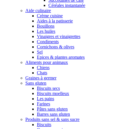
Succédanes de café
Céréales instantanée
Aide culinaire
Crème cuisine
Aides à la patisserie
Bouillons
Les huiles
Vinaigres et vinaigrettes
Condiments
Cornichons & olives
Sel
Epices & plantes aromates
Aliments pour animaux
Chiens
Chats
Graines à germer
Sans gluten
Biscuits secs
Biscuits moelleux
Les pains
Farines
Pâtes sans gluten
Barres sans gluten
Produits sans sel & sans sucre
Biscuits