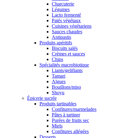
Charcuterie
Légumes
Lacto fermenté
Patés végétaux
Cuisines végétariens
Sauces chaudes
Antipastis
Produits apéritifs
Biscuits salés
Crèmes et sauces
Chips
Spécialités macrobiotique
Liants/gelifiants
Tamari
Algues
Bouillons/miso
Shoyu
Épicerie sucrée
Produits tartinables
Confitures/marmelades
Pâtes à tartiner
Purées de fruits sec
Miels
Confitures allégées
Desserts