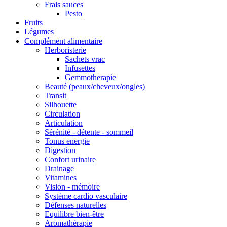
Frais sauces
Pesto
Fruits
Légumes
Complément alimentaire
Herboristerie
Sachets vrac
Infusettes
Gemmotherapie
Beauté (peaux/cheveux/ongles)
Transit
Silhouette
Circulation
Articulation
Sérénité - détente - sommeil
Tonus energie
Digestion
Confort urinaire
Drainage
Vitamines
Vision - mémoire
Système cardio vasculaire
Défenses naturelles
Equilibre bien-être
Aromathérapie