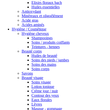
Elixirs floraux bach
Huiles essentielles
Antioxydant
Minéreaux et oligoélément
Acide gras
Acides aminés
Hygiène / Cosmétique
Hygiène cheveux
Shampooings
Soins / produits coiffants
Teintures - hennes
Beauté corps
Huiles de beauté
Soins des pieds / jambes
Soins des mains
Soins corps
Savons
Beauté visage
Soins visage
Lotion tonique
Crème jour / nuit
Contour des yeux
Eaux florales
Lèvres
Masque - gommage