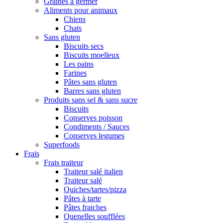
Graines à germer
Aliments pour animaux
Chiens
Chats
Sans gluten
Biscuits secs
Biscuits moelleux
Les pains
Farines
Pâtes sans gluten
Barres sans gluten
Produits sans sel & sans sucre
Biscuits
Conserves poisson
Condiments / Sauces
Conserves legumes
Superfoods
Frais
Frais traiteur
Traiteur salé italien
Traiteur salé
Quiches/tartes/pizza
Pâtes à tarte
Pâtes fraiches
Quenelles soufflées