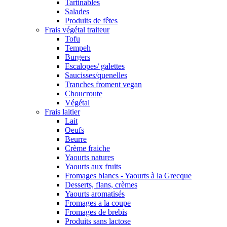
Tartinables
Salades
Produits de fêtes
Frais végétal traiteur
Tofu
Tempeh
Burgers
Escalopes/ galettes
Saucisses/quenelles
Tranches froment vegan
Choucroute
Végétal
Frais laitier
Lait
Oeufs
Beurre
Crème fraiche
Yaourts natures
Yaourts aux fruits
Fromages blancs - Yaourts à la Grecque
Desserts, flans, crèmes
Yaourts aromatisés
Fromages a la coupe
Fromages de brebis
Produits sans lactose