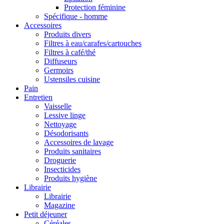
Protection féminine
Spécifique - homme
Accessoires
Produits divers
Filtres à eau/carafes/cartouches
Filtres à café/thé
Diffuseurs
Germoirs
Ustensiles cuisine
Pain
Entretien
Vaisselle
Lessive linge
Nettoyage
Désodorisants
Accessoires de lavage
Produits sanitaires
Droguerie
Insecticides
Produits hygiène
Librairie
Librairie
Magazine
Petit déjeuner
Céréales