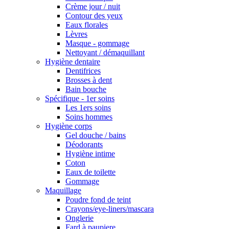
Crème jour / nuit
Contour des yeux
Eaux florales
Lèvres
Masque - gommage
Nettoyant / démaquillant
Hygiène dentaire
Dentifrices
Brosses à dent
Bain bouche
Spécifique - 1er soins
Les 1ers soins
Soins hommes
Hygiène corps
Gel douche / bains
Déodorants
Hygiène intime
Coton
Eaux de toilette
Gommage
Maquillage
Poudre fond de teint
Crayons/eye-liners/mascara
Onglerie
Fard à paupiere