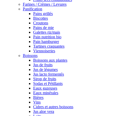
Farines / Crèmes / Levures
Panification
Pains grillés
Biscottes
Croutons
Pains de mie
Galettes riz/mais
Pain nutrition bio
Pain hamburger
Tartines craquantes
Viennoiseries
Boissons
Boissons aux plantes
Jus de fruits
Jus de légumes
Jus lacto fermentés
Sirop de fruits
Sodas et Pétillants
Eaux gazeuses
Eaux minérales
Bières
Vins
Cidres et autres boissons
Jus aloe vera