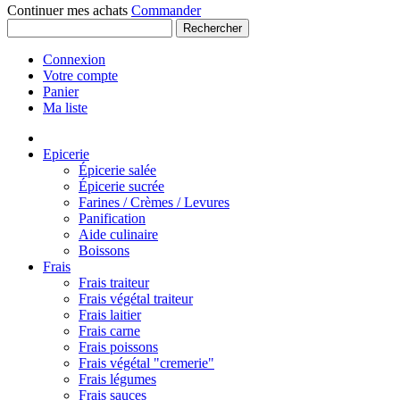
Continuer mes achats
Commander
Rechercher
Connexion
Votre compte
Panier
Ma liste
Epicerie
Épicerie salée
Épicerie sucrée
Farines / Crèmes / Levures
Panification
Aide culinaire
Boissons
Frais
Frais traiteur
Frais végétal traiteur
Frais laitier
Frais carne
Frais poissons
Frais végétal "cremerie"
Frais légumes
Frais sauces