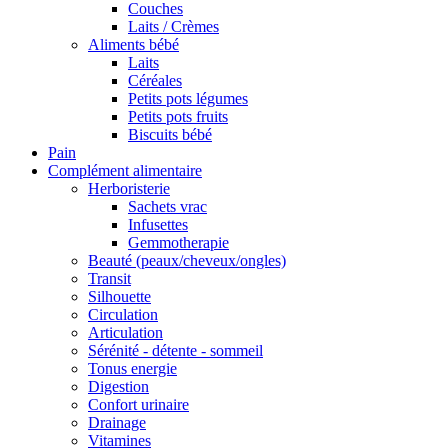
Couches
Laits / Crèmes
Aliments bébé
Laits
Céréales
Petits pots légumes
Petits pots fruits
Biscuits bébé
Pain
Complément alimentaire
Herboristerie
Sachets vrac
Infusettes
Gemmotherapie
Beauté (peaux/cheveux/ongles)
Transit
Silhouette
Circulation
Articulation
Sérénité - détente - sommeil
Tonus energie
Digestion
Confort urinaire
Drainage
Vitamines