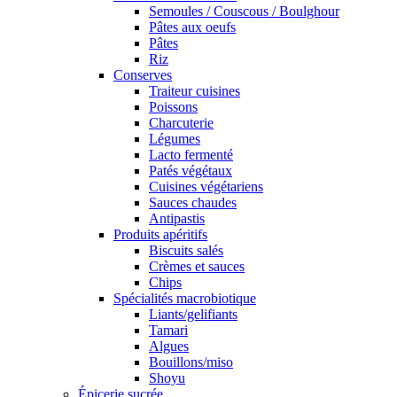
Semoules / Couscous / Boulghour
Pâtes aux oeufs
Pâtes
Riz
Conserves
Traiteur cuisines
Poissons
Charcuterie
Légumes
Lacto fermenté
Patés végétaux
Cuisines végétariens
Sauces chaudes
Antipastis
Produits apéritifs
Biscuits salés
Crèmes et sauces
Chips
Spécialités macrobiotique
Liants/gelifiants
Tamari
Algues
Bouillons/miso
Shoyu
Épicerie sucrée