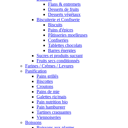
Flans & entremets
Desserts de fruits
Desserts végétaux
Biscuiterie et Confiserie
Biscuits
Pains d'épices
Pâtisseries moelleuses
Confiseries
Tablettes chocolats
Barres énergies
Sucres et produits sucrant
Fruits secs conditionnés
Farines / Crèmes / Levures
Panification
Pains grillés
Biscottes
Croutons
Pains de mie
Galettes riz/mais
Pain nutrition bio
Pain hamburger
Tartines craquantes
Viennoiseries
Boissons
Boissons aux plantes