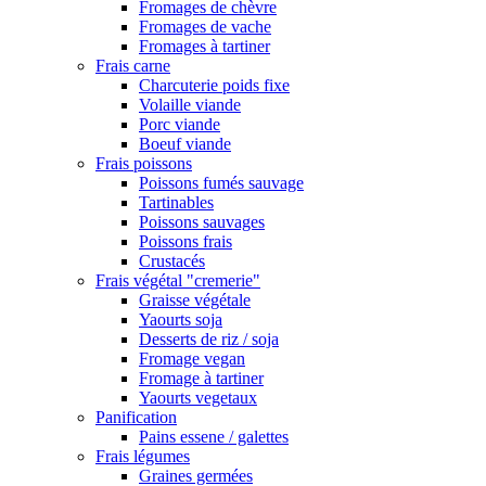
Fromages de chèvre
Fromages de vache
Fromages à tartiner
Frais carne
Charcuterie poids fixe
Volaille viande
Porc viande
Boeuf viande
Frais poissons
Poissons fumés sauvage
Tartinables
Poissons sauvages
Poissons frais
Crustacés
Frais végétal "cremerie"
Graisse végétale
Yaourts soja
Desserts de riz / soja
Fromage vegan
Fromage à tartiner
Yaourts vegetaux
Panification
Pains essene / galettes
Frais légumes
Graines germées