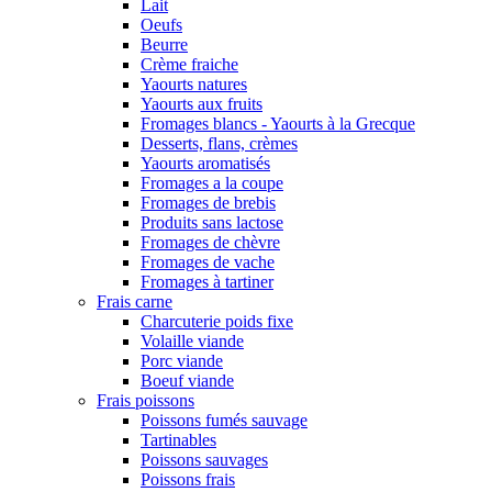
Lait
Oeufs
Beurre
Crème fraiche
Yaourts natures
Yaourts aux fruits
Fromages blancs - Yaourts à la Grecque
Desserts, flans, crèmes
Yaourts aromatisés
Fromages a la coupe
Fromages de brebis
Produits sans lactose
Fromages de chèvre
Fromages de vache
Fromages à tartiner
Frais carne
Charcuterie poids fixe
Volaille viande
Porc viande
Boeuf viande
Frais poissons
Poissons fumés sauvage
Tartinables
Poissons sauvages
Poissons frais