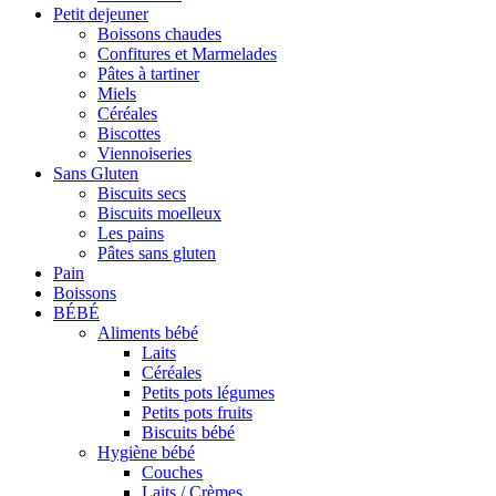
Petit dejeuner
Boissons chaudes
Confitures et Marmelades
Pâtes à tartiner
Miels
Céréales
Biscottes
Viennoiseries
Sans Gluten
Biscuits secs
Biscuits moelleux
Les pains
Pâtes sans gluten
Pain
Boissons
BÉBÉ
Aliments bébé
Laits
Céréales
Petits pots légumes
Petits pots fruits
Biscuits bébé
Hygiène bébé
Couches
Laits / Crèmes