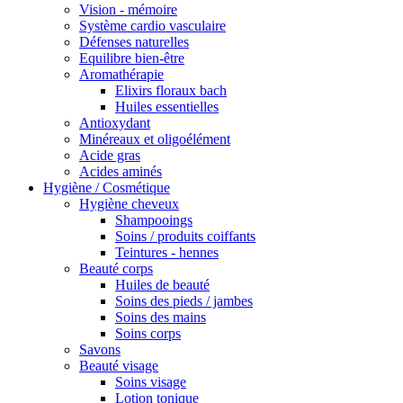
Vision - mémoire
Système cardio vasculaire
Défenses naturelles
Equilibre bien-être
Aromathérapie
Elixirs floraux bach
Huiles essentielles
Antioxydant
Minéreaux et oligoélément
Acide gras
Acides aminés
Hygiène / Cosmétique
Hygiène cheveux
Shampooings
Soins / produits coiffants
Teintures - hennes
Beauté corps
Huiles de beauté
Soins des pieds / jambes
Soins des mains
Soins corps
Savons
Beauté visage
Soins visage
Lotion tonique