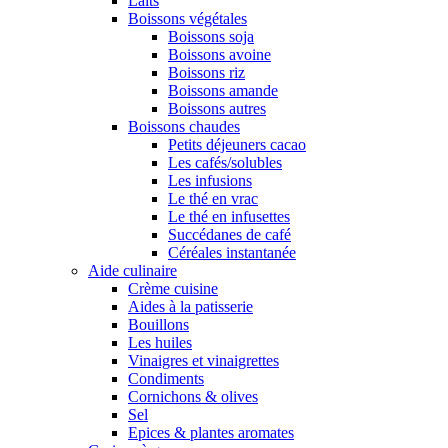
Laits
Boissons végétales
Boissons soja
Boissons avoine
Boissons riz
Boissons amande
Boissons autres
Boissons chaudes
Petits déjeuners cacao
Les cafés/solubles
Les infusions
Le thé en vrac
Le thé en infusettes
Succédanes de café
Céréales instantanée
Aide culinaire
Crème cuisine
Aides à la patisserie
Bouillons
Les huiles
Vinaigres et vinaigrettes
Condiments
Cornichons & olives
Sel
Epices & plantes aromates