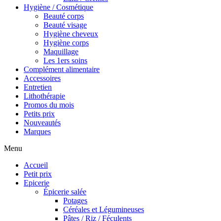
Hygiène / Cosmétique
Beauté corps
Beauté visage
Hygiène cheveux
Hygiène corps
Maquillage
Les 1ers soins
Complément alimentaire
Accessoires
Entretien
Lithothérapie
Promos du mois
Petits prix
Nouveautés
Marques
Menu
Accueil
Petit prix
Epicerie
Épicerie salée
Potages
Céréales et Légumineuses
Pâtes / Riz / Féculents