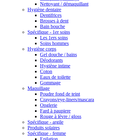
Nettoyant / démaquillant
Hygiène dentaire
Dentifrices
Brosses à dent
Bain bouche
Spécifique - 1er soins
Les 1ers soins
Soins hommes
Hygiène corps
Gel douche / bains
Déodorants
Hygiène intime
Coton
Eaux de toilette
Gommage
Maquillage
Poudre fond de teint
Crayons/eye-liners/mascara
Onglerie
Fard à paupiere
Rouge à lèvre / gloss
Spécifique - argile
Produits solaires
Spécifique - femme
Epilation