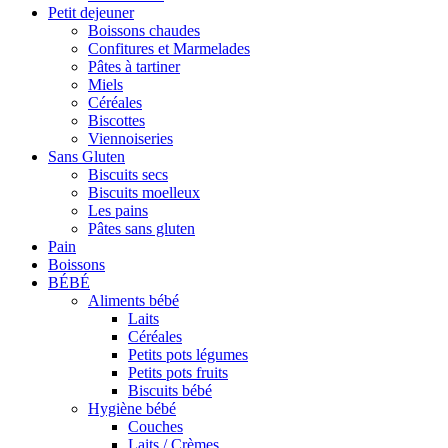
Petit dejeuner
Boissons chaudes
Confitures et Marmelades
Pâtes à tartiner
Miels
Céréales
Biscottes
Viennoiseries
Sans Gluten
Biscuits secs
Biscuits moelleux
Les pains
Pâtes sans gluten
Pain
Boissons
BÉBÉ
Aliments bébé
Laits
Céréales
Petits pots légumes
Petits pots fruits
Biscuits bébé
Hygiène bébé
Couches
Laits / Crèmes