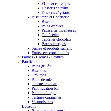
Flans & entremets
Desserts de fruits
Desserts végétaux
Biscuiterie et Confiserie
Biscuits
Pains d'épices
Pâtisseries moelleuses
Confiseries
Tablettes chocolats
Barres énergies
Sucres et produits sucrant
Fruits secs conditionnés
Farines / Crèmes / Levures
Panification
Pains grillés
Biscottes
Croutons
Pains de mie
Galettes riz/mais
Pain nutrition bio
Pain hamburger
Tartines craquantes
Viennoiseries
Boissons
Boissons aux plantes