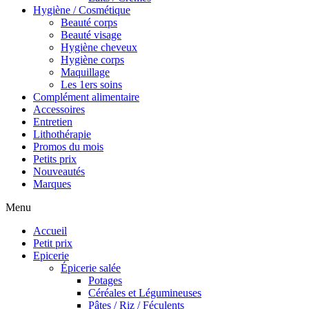
Hygiène / Cosmétique
Beauté corps
Beauté visage
Hygiène cheveux
Hygiène corps
Maquillage
Les 1ers soins
Complément alimentaire
Accessoires
Entretien
Lithothérapie
Promos du mois
Petits prix
Nouveautés
Marques
Menu
Accueil
Petit prix
Epicerie
Épicerie salée
Potages
Céréales et Légumineuses
Pâtes / Riz / Féculents