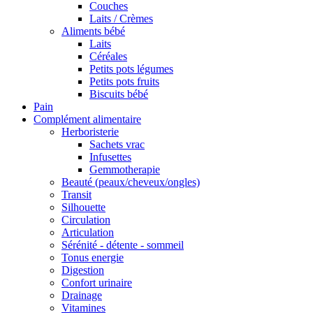
Couches
Laits / Crèmes
Aliments bébé
Laits
Céréales
Petits pots légumes
Petits pots fruits
Biscuits bébé
Pain
Complément alimentaire
Herboristerie
Sachets vrac
Infusettes
Gemmotherapie
Beauté (peaux/cheveux/ongles)
Transit
Silhouette
Circulation
Articulation
Sérénité - détente - sommeil
Tonus energie
Digestion
Confort urinaire
Drainage
Vitamines