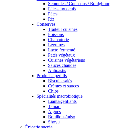
Semoules / Couscous / Boulghour
Pâtes aux oeufs
Pâtes
Riz
Conserves
Traiteur cuisines
Poissons
Charcuterie
Légumes
Lacto fermenté
Patés végétaux
Cuisines végétariens
Sauces chaudes
Antipastis
Produits apéritifs
Biscuits salés
Crèmes et sauces
Chips
Spécialités macrobiotique
Liants/gelifiants
Tamari
Algues
Bouillons/miso
Shoyu
Épicerie sucrée