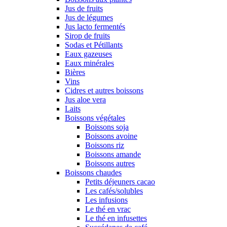
Jus de fruits
Jus de légumes
Jus lacto fermentés
Sirop de fruits
Sodas et Pétillants
Eaux gazeuses
Eaux minérales
Bières
Vins
Cidres et autres boissons
Jus aloe vera
Laits
Boissons végétales
Boissons soja
Boissons avoine
Boissons riz
Boissons amande
Boissons autres
Boissons chaudes
Petits déjeuners cacao
Les cafés/solubles
Les infusions
Le thé en vrac
Le thé en infusettes