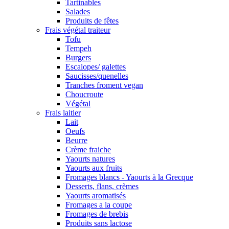
Tartinables
Salades
Produits de fêtes
Frais végétal traiteur
Tofu
Tempeh
Burgers
Escalopes/ galettes
Saucisses/quenelles
Tranches froment vegan
Choucroute
Végétal
Frais laitier
Lait
Oeufs
Beurre
Crème fraiche
Yaourts natures
Yaourts aux fruits
Fromages blancs - Yaourts à la Grecque
Desserts, flans, crèmes
Yaourts aromatisés
Fromages a la coupe
Fromages de brebis
Produits sans lactose