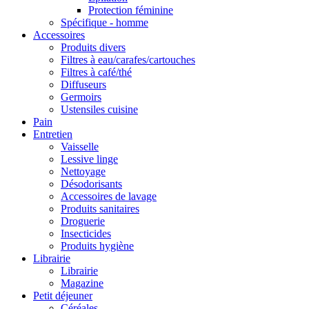
Protection féminine
Spécifique - homme
Accessoires
Produits divers
Filtres à eau/carafes/cartouches
Filtres à café/thé
Diffuseurs
Germoirs
Ustensiles cuisine
Pain
Entretien
Vaisselle
Lessive linge
Nettoyage
Désodorisants
Accessoires de lavage
Produits sanitaires
Droguerie
Insecticides
Produits hygiène
Librairie
Librairie
Magazine
Petit déjeuner
Céréales