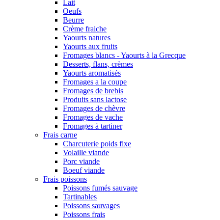
Lait
Oeufs
Beurre
Crème fraiche
Yaourts natures
Yaourts aux fruits
Fromages blancs - Yaourts à la Grecque
Desserts, flans, crèmes
Yaourts aromatisés
Fromages a la coupe
Fromages de brebis
Produits sans lactose
Fromages de chèvre
Fromages de vache
Fromages à tartiner
Frais carne
Charcuterie poids fixe
Volaille viande
Porc viande
Boeuf viande
Frais poissons
Poissons fumés sauvage
Tartinables
Poissons sauvages
Poissons frais