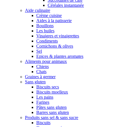
Succédanes de café
Céréales instantanée
Aide culinaire
Crème cuisine
Aides à la patisserie
Bouillons
Les huiles
Vinaigres et vinaigrettes
Condiments
Cornichons & olives
Sel
Epices & plantes aromates
Aliments pour animaux
Chiens
Chats
Graines à germer
Sans gluten
Biscuits secs
Biscuits moelleux
Les pains
Farines
Pâtes sans gluten
Barres sans gluten
Produits sans sel & sans sucre
Biscuits