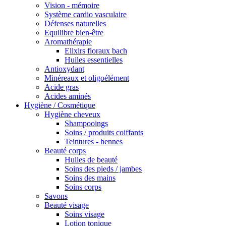
Vision - mémoire
Système cardio vasculaire
Défenses naturelles
Equilibre bien-être
Aromathérapie
Elixirs floraux bach
Huiles essentielles
Antioxydant
Minéreaux et oligoélément
Acide gras
Acides aminés
Hygiène / Cosmétique
Hygiène cheveux
Shampooings
Soins / produits coiffants
Teintures - hennes
Beauté corps
Huiles de beauté
Soins des pieds / jambes
Soins des mains
Soins corps
Savons
Beauté visage
Soins visage
Lotion tonique