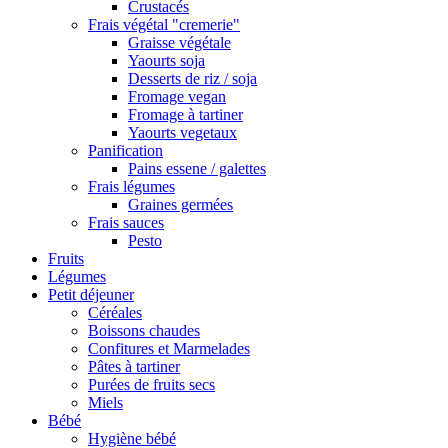
Crustacés
Frais végétal "cremerie"
Graisse végétale
Yaourts soja
Desserts de riz / soja
Fromage vegan
Fromage à tartiner
Yaourts vegetaux
Panification
Pains essene / galettes
Frais légumes
Graines germées
Frais sauces
Pesto
Fruits
Légumes
Petit déjeuner
Céréales
Boissons chaudes
Confitures et Marmelades
Pâtes à tartiner
Purées de fruits secs
Miels
Bébé
Hygiène bébé