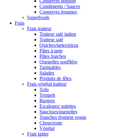
Conserves poisson
Condiments / Sauces
Conserves legumes
Superfoods
Frais
Frais traiteur
Traiteur salé italien
Traiteur salé
Quiches/tartes/pizza
Pâtes à tarte
Pâtes fraiches
Quenelles soufflées
Tartinables
Salades
Produits de fêtes
Frais végétal traiteur
Tofu
Tempeh
Burgers
Escalopes/ galettes
Saucisses/quenelles
Tranches froment vegan
Choucroute
Végétal
Frais laitier