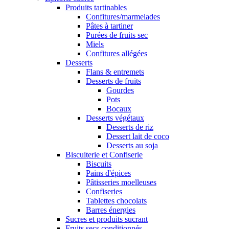
Produits tartinables
Confitures/marmelades
Pâtes à tartiner
Purées de fruits sec
Miels
Confitures allégées
Desserts
Flans & entremets
Desserts de fruits
Gourdes
Pots
Bocaux
Desserts végétaux
Desserts de riz
Dessert lait de coco
Desserts au soja
Biscuiterie et Confiserie
Biscuits
Pains d'épices
Pâtisseries moelleuses
Confiseries
Tablettes chocolats
Barres énergies
Sucres et produits sucrant
Fruits secs conditionnés