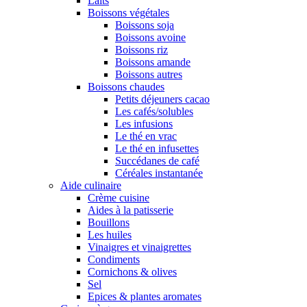
Laits
Boissons végétales
Boissons soja
Boissons avoine
Boissons riz
Boissons amande
Boissons autres
Boissons chaudes
Petits déjeuners cacao
Les cafés/solubles
Les infusions
Le thé en vrac
Le thé en infusettes
Succédanes de café
Céréales instantanée
Aide culinaire
Crème cuisine
Aides à la patisserie
Bouillons
Les huiles
Vinaigres et vinaigrettes
Condiments
Cornichons & olives
Sel
Epices & plantes aromates