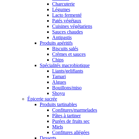
Charcuterie
Légumes
Lacto fermenté
Patés végétaux
Cuisines végétariens
Sauces chaudes
Antipastis
Produits apéritifs
Biscuits salés
Crèmes et sauces
Chips
Spécialités macrobiotique
Liants/gelifiants
Tamari
Algues
Bouillons/miso
Shoyu
Épicerie sucrée
Produits tartinables
Confitures/marmelades
Pâtes à tartiner
Purées de fruits sec
Miels
Confitures allégées
Desserts