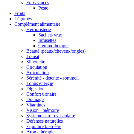
Frais sauces
Pesto
Fruits
Légumes
Complément alimentaire
Herboristerie
Sachets vrac
Infusettes
Gemmotherapie
Beauté (peaux/cheveux/ongles)
Transit
Silhouette
Circulation
Articulation
Sérénité - détente - sommeil
Tonus energie
Digestion
Confort urinaire
Drainage
Vitamines
Vision - mémoire
Système cardio vasculaire
Défenses naturelles
Equilibre bien-être
Aromathérapie