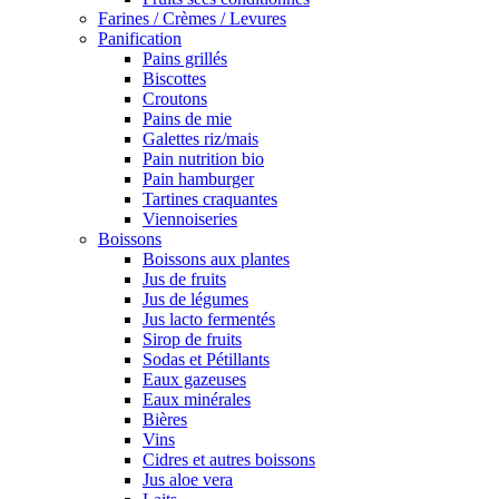
Farines / Crèmes / Levures
Panification
Pains grillés
Biscottes
Croutons
Pains de mie
Galettes riz/mais
Pain nutrition bio
Pain hamburger
Tartines craquantes
Viennoiseries
Boissons
Boissons aux plantes
Jus de fruits
Jus de légumes
Jus lacto fermentés
Sirop de fruits
Sodas et Pétillants
Eaux gazeuses
Eaux minérales
Bières
Vins
Cidres et autres boissons
Jus aloe vera