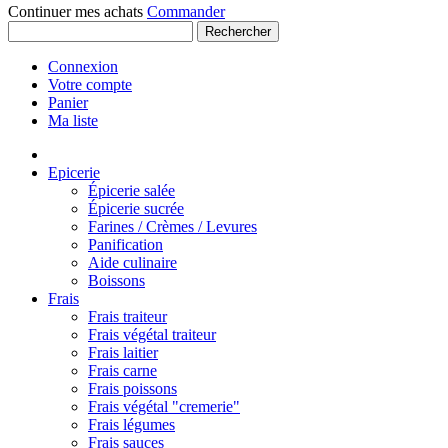
Continuer mes achats
Commander
Rechercher
Connexion
Votre compte
Panier
Ma liste
Epicerie
Épicerie salée
Épicerie sucrée
Farines / Crèmes / Levures
Panification
Aide culinaire
Boissons
Frais
Frais traiteur
Frais végétal traiteur
Frais laitier
Frais carne
Frais poissons
Frais végétal "cremerie"
Frais légumes
Frais sauces