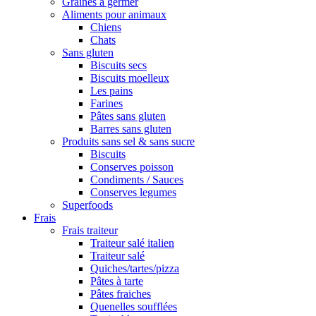
Graines à germer
Aliments pour animaux
Chiens
Chats
Sans gluten
Biscuits secs
Biscuits moelleux
Les pains
Farines
Pâtes sans gluten
Barres sans gluten
Produits sans sel & sans sucre
Biscuits
Conserves poisson
Condiments / Sauces
Conserves legumes
Superfoods
Frais
Frais traiteur
Traiteur salé italien
Traiteur salé
Quiches/tartes/pizza
Pâtes à tarte
Pâtes fraiches
Quenelles soufflées