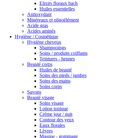
Elixirs floraux bach
Huiles essentielles
Antioxydant
Minéreaux et oligoélément
Acide gras
Acides aminés
Hygiène / Cosmétique
Hygiène cheveux
Shampooings
Soins / produits coiffants
Teintures - hennes
Beauté corps
Huiles de beauté
Soins des pieds / jambes
Soins des mains
Soins corps
Savons
Beauté visage
Soins visage
Lotion tonique
Crème jour / nuit
Contour des yeux
Eaux florales
Lèvres
Masque - gommage