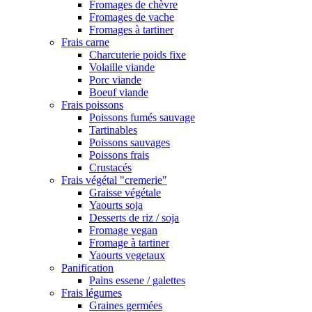
Fromages de chèvre
Fromages de vache
Fromages à tartiner
Frais carne
Charcuterie poids fixe
Volaille viande
Porc viande
Boeuf viande
Frais poissons
Poissons fumés sauvage
Tartinables
Poissons sauvages
Poissons frais
Crustacés
Frais végétal "cremerie"
Graisse végétale
Yaourts soja
Desserts de riz / soja
Fromage vegan
Fromage à tartiner
Yaourts vegetaux
Panification
Pains essene / galettes
Frais légumes
Graines germées