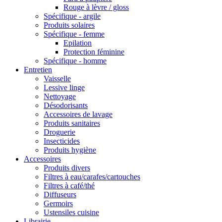
Rouge à lèvre / gloss
Spécifique - argile
Produits solaires
Spécifique - femme
Epilation
Protection féminine
Spécifique - homme
Entretien
Vaisselle
Lessive linge
Nettoyage
Désodorisants
Accessoires de lavage
Produits sanitaires
Droguerie
Insecticides
Produits hygiène
Accessoires
Produits divers
Filtres à eau/carafes/cartouches
Filtres à café/thé
Diffuseurs
Germoirs
Ustensiles cuisine
Librairie