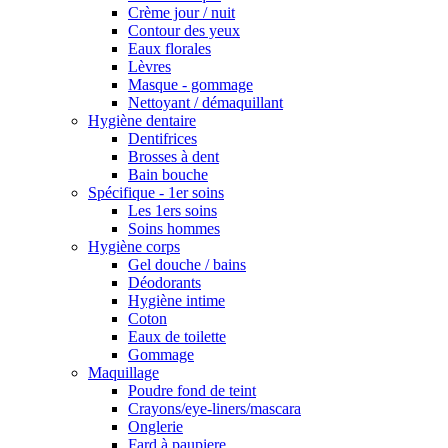
Crème jour / nuit
Contour des yeux
Eaux florales
Lèvres
Masque - gommage
Nettoyant / démaquillant
Hygiène dentaire
Dentifrices
Brosses à dent
Bain bouche
Spécifique - 1er soins
Les 1ers soins
Soins hommes
Hygiène corps
Gel douche / bains
Déodorants
Hygiène intime
Coton
Eaux de toilette
Gommage
Maquillage
Poudre fond de teint
Crayons/eye-liners/mascara
Onglerie
Fard à paupiere