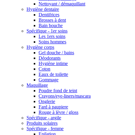
Nettoyant / démaquillant
Hygiène dentaire
Dentifrices
Brosses à dent
Bain bouche
Spécifique - 1er soins
Les 1ers soins
Soins hommes
Hygiène corps
Gel douche / bains
Déodorants
Hygiène intime
Coton
Eaux de toilette
Gommage
Maquillage
Poudre fond de teint
Crayons/eye-liners/mascara
Onglerie
Fard à paupiere
Rouge à lèvre / gloss
Spécifique - argile
Produits solaires
Spécifique - femme
Epilation