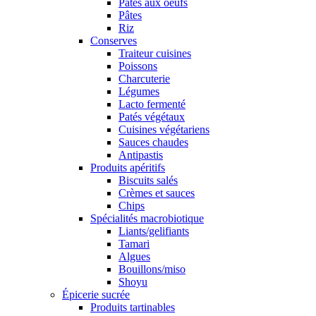
Pâtes aux oeufs
Pâtes
Riz
Conserves
Traiteur cuisines
Poissons
Charcuterie
Légumes
Lacto fermenté
Patés végétaux
Cuisines végétariens
Sauces chaudes
Antipastis
Produits apéritifs
Biscuits salés
Crèmes et sauces
Chips
Spécialités macrobiotique
Liants/gelifiants
Tamari
Algues
Bouillons/miso
Shoyu
Épicerie sucrée
Produits tartinables