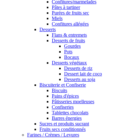
Confitures/marmelades
Pâtes à tartiner
Purées de fruits sec
Miels
Confitures allégées
Desserts
Flans & entremets
Desserts de fruits
Gourdes
Pots
Bocaux
Desserts végétaux
Desserts de riz
Dessert lait de coco
Desserts au soja
Biscuiterie et Confiserie
Biscuits
Pains d'épices
Pâtisseries moelleuses
Confiseries
Tablettes chocolats
Barres énergies
Sucres et produits sucrant
Fruits secs conditionnés
Farines / Crèmes / Levures