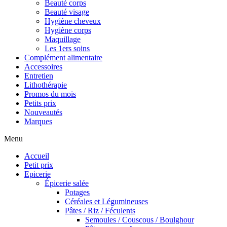
Beauté corps
Beauté visage
Hygiène cheveux
Hygiène corps
Maquillage
Les 1ers soins
Complément alimentaire
Accessoires
Entretien
Lithothérapie
Promos du mois
Petits prix
Nouveautés
Marques
Menu
Accueil
Petit prix
Epicerie
Épicerie salée
Potages
Céréales et Légumineuses
Pâtes / Riz / Féculents
Semoules / Couscous / Boulghour