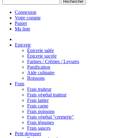
Rechercher
Connexion
Votre compte
Panier
Ma liste
Epicerie
Épicerie salée
Épicerie sucrée
Farines / Crèmes / Levures
Panification
Aide culinaire
Boissons
Frais
Frais traiteur
Frais végétal traiteur
Frais laitier
Frais carne
Frais poissons
Frais végétal "cremerie"
Frais légumes
Frais sauces
Petit dejeuner