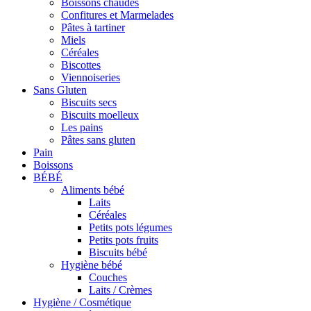
Boissons chaudes
Confitures et Marmelades
Pâtes à tartiner
Miels
Céréales
Biscottes
Viennoiseries
Sans Gluten
Biscuits secs
Biscuits moelleux
Les pains
Pâtes sans gluten
Pain
Boissons
BÉBÉ
Aliments bébé
Laits
Céréales
Petits pots légumes
Petits pots fruits
Biscuits bébé
Hygiène bébé
Couches
Laits / Crèmes
Hygiène / Cosmétique