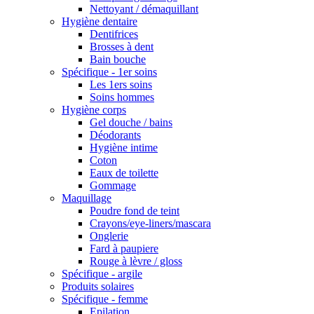
Nettoyant / démaquillant
Hygiène dentaire
Dentifrices
Brosses à dent
Bain bouche
Spécifique - 1er soins
Les 1ers soins
Soins hommes
Hygiène corps
Gel douche / bains
Déodorants
Hygiène intime
Coton
Eaux de toilette
Gommage
Maquillage
Poudre fond de teint
Crayons/eye-liners/mascara
Onglerie
Fard à paupiere
Rouge à lèvre / gloss
Spécifique - argile
Produits solaires
Spécifique - femme
Epilation