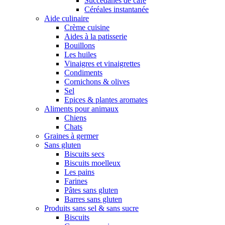
Succédanes de café
Céréales instantanée
Aide culinaire
Crème cuisine
Aides à la patisserie
Bouillons
Les huiles
Vinaigres et vinaigrettes
Condiments
Cornichons & olives
Sel
Epices & plantes aromates
Aliments pour animaux
Chiens
Chats
Graines à germer
Sans gluten
Biscuits secs
Biscuits moelleux
Les pains
Farines
Pâtes sans gluten
Barres sans gluten
Produits sans sel & sans sucre
Biscuits