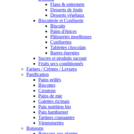
Flans & entremets
Desserts de fruits
Desserts végétaux
Biscuiterie et Confiserie
Biscuits
Pains d'épices
Pâtisseries moelleuses
Confiseries
Tablettes chocolats
Barres énergies
Sucres et produits sucrant
Fruits secs conditionnés
Farines / Crèmes / Levures
Panification
Pains grillés
Biscottes
Croutons
Pains de mie
Galettes riz/mais
Pain nutrition bio
Pain hamburger
Tartines craquantes
Viennoiseries
Boissons
Boissons aux plantes