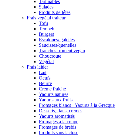
Tartinables
Salades
Produits de fêtes
Frais végétal traiteur
Tofu
Tempeh
Burgers
Escalopes/ galettes
Saucisses/quenelles
Tranches froment vegan
Choucroute
Végétal
Frais laitier
Lait
Oeufs
Beurre
Crème fraiche
Yaourts natures
Yaourts aux fruits
Fromages blancs - Yaourts à la Grecque
Desserts, flans, crèmes
Yaourts aromatisés
Fromages a la coupe
Fromages de brebis
Produits sans lactose