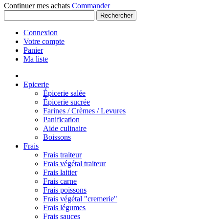
Continuer mes achats
Commander
Rechercher
Connexion
Votre compte
Panier
Ma liste
Epicerie
Épicerie salée
Épicerie sucrée
Farines / Crèmes / Levures
Panification
Aide culinaire
Boissons
Frais
Frais traiteur
Frais végétal traiteur
Frais laitier
Frais carne
Frais poissons
Frais végétal "cremerie"
Frais légumes
Frais sauces