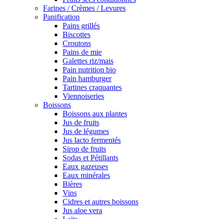
Farines / Crèmes / Levures
Panification
Pains grillés
Biscottes
Croutons
Pains de mie
Galettes riz/mais
Pain nutrition bio
Pain hamburger
Tartines craquantes
Viennoiseries
Boissons
Boissons aux plantes
Jus de fruits
Jus de légumes
Jus lacto fermentés
Sirop de fruits
Sodas et Pétillants
Eaux gazeuses
Eaux minérales
Bières
Vins
Cidres et autres boissons
Jus aloe vera