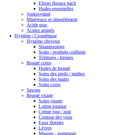
Elixirs floraux bach
Huiles essentielles
Antioxydant
Minéreaux et oligoélément
Acide gras
Acides aminés
Hygiène / Cosmétique
Hygiène cheveux
Shampooings
Soins / produits coiffants
Teintures - hennes
Beauté corps
Huiles de beauté
Soins des pieds / jambes
Soins des mains
Soins corps
Savons
Beauté visage
Soins visage
Lotion tonique
Crème jour / nuit
Contour des yeux
Eaux florales
Lèvres
Masque - gommage