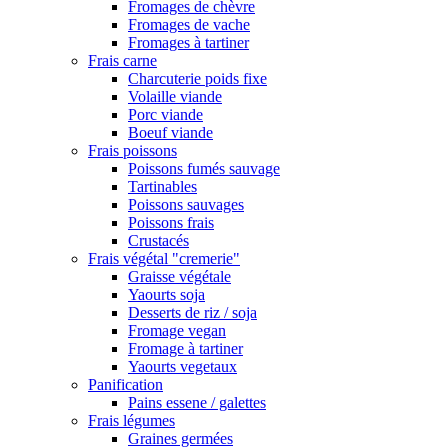
Fromages de chèvre
Fromages de vache
Fromages à tartiner
Frais carne
Charcuterie poids fixe
Volaille viande
Porc viande
Boeuf viande
Frais poissons
Poissons fumés sauvage
Tartinables
Poissons sauvages
Poissons frais
Crustacés
Frais végétal "cremerie"
Graisse végétale
Yaourts soja
Desserts de riz / soja
Fromage vegan
Fromage à tartiner
Yaourts vegetaux
Panification
Pains essene / galettes
Frais légumes
Graines germées