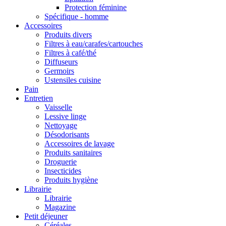
Protection féminine
Spécifique - homme
Accessoires
Produits divers
Filtres à eau/carafes/cartouches
Filtres à café/thé
Diffuseurs
Germoirs
Ustensiles cuisine
Pain
Entretien
Vaisselle
Lessive linge
Nettoyage
Désodorisants
Accessoires de lavage
Produits sanitaires
Droguerie
Insecticides
Produits hygiène
Librairie
Librairie
Magazine
Petit déjeuner
Céréales