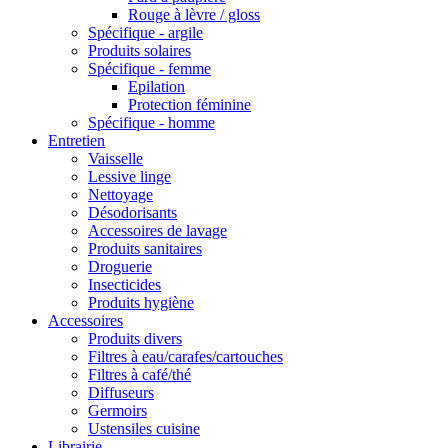
Rouge à lèvre / gloss
Spécifique - argile
Produits solaires
Spécifique - femme
Epilation
Protection féminine
Spécifique - homme
Entretien
Vaisselle
Lessive linge
Nettoyage
Désodorisants
Accessoires de lavage
Produits sanitaires
Droguerie
Insecticides
Produits hygiène
Accessoires
Produits divers
Filtres à eau/carafes/cartouches
Filtres à café/thé
Diffuseurs
Germoirs
Ustensiles cuisine
Librairie