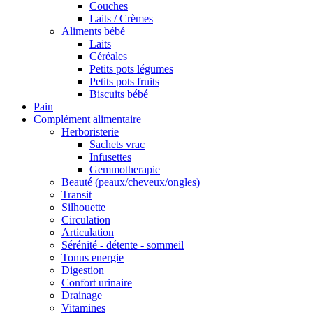
Couches
Laits / Crèmes
Aliments bébé
Laits
Céréales
Petits pots légumes
Petits pots fruits
Biscuits bébé
Pain
Complément alimentaire
Herboristerie
Sachets vrac
Infusettes
Gemmotherapie
Beauté (peaux/cheveux/ongles)
Transit
Silhouette
Circulation
Articulation
Sérénité - détente - sommeil
Tonus energie
Digestion
Confort urinaire
Drainage
Vitamines