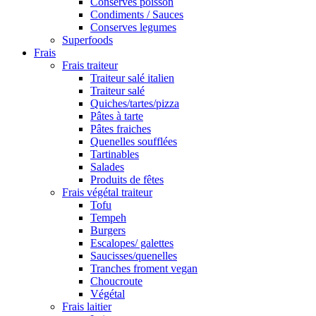
Conserves poisson
Condiments / Sauces
Conserves legumes
Superfoods
Frais
Frais traiteur
Traiteur salé italien
Traiteur salé
Quiches/tartes/pizza
Pâtes à tarte
Pâtes fraiches
Quenelles soufflées
Tartinables
Salades
Produits de fêtes
Frais végétal traiteur
Tofu
Tempeh
Burgers
Escalopes/ galettes
Saucisses/quenelles
Tranches froment vegan
Choucroute
Végétal
Frais laitier