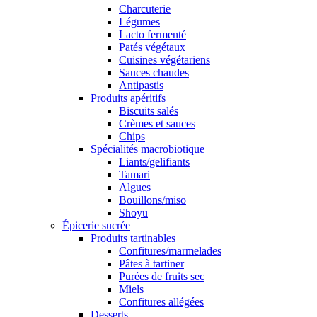
Charcuterie
Légumes
Lacto fermenté
Patés végétaux
Cuisines végétariens
Sauces chaudes
Antipastis
Produits apéritifs
Biscuits salés
Crèmes et sauces
Chips
Spécialités macrobiotique
Liants/gelifiants
Tamari
Algues
Bouillons/miso
Shoyu
Épicerie sucrée
Produits tartinables
Confitures/marmelades
Pâtes à tartiner
Purées de fruits sec
Miels
Confitures allégées
Desserts