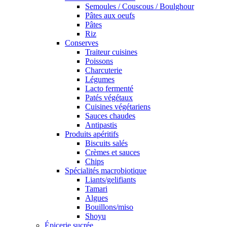
Semoules / Couscous / Boulghour
Pâtes aux oeufs
Pâtes
Riz
Conserves
Traiteur cuisines
Poissons
Charcuterie
Légumes
Lacto fermenté
Patés végétaux
Cuisines végétariens
Sauces chaudes
Antipastis
Produits apéritifs
Biscuits salés
Crèmes et sauces
Chips
Spécialités macrobiotique
Liants/gelifiants
Tamari
Algues
Bouillons/miso
Shoyu
Épicerie sucrée