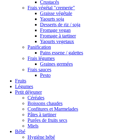
Crustacés
Frais végétal "cremerie"
Graisse végétale
Yaourts soja
Desserts de riz / soja
Fromage vegan
Fromage à tartiner
Yaourts vegetaux
Panification
Pains essene / galettes
Frais légumes
Graines germées
Frais sauces
Pesto
Fruits
Légumes
Petit déjeuner
Céréales
Boissons chaudes
Confitures et Marmelades
Pâtes à tartiner
Purées de fruits secs
Miels
Bébé
Hygiène bébé