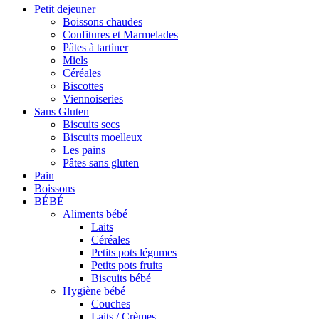
Petit dejeuner
Boissons chaudes
Confitures et Marmelades
Pâtes à tartiner
Miels
Céréales
Biscottes
Viennoiseries
Sans Gluten
Biscuits secs
Biscuits moelleux
Les pains
Pâtes sans gluten
Pain
Boissons
BÉBÉ
Aliments bébé
Laits
Céréales
Petits pots légumes
Petits pots fruits
Biscuits bébé
Hygiène bébé
Couches
Laits / Crèmes