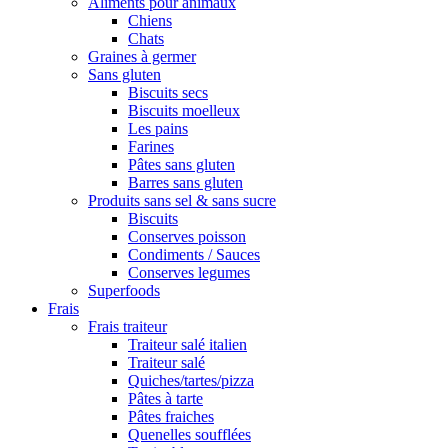
Aliments pour animaux
Chiens
Chats
Graines à germer
Sans gluten
Biscuits secs
Biscuits moelleux
Les pains
Farines
Pâtes sans gluten
Barres sans gluten
Produits sans sel & sans sucre
Biscuits
Conserves poisson
Condiments / Sauces
Conserves legumes
Superfoods
Frais
Frais traiteur
Traiteur salé italien
Traiteur salé
Quiches/tartes/pizza
Pâtes à tarte
Pâtes fraiches
Quenelles soufflées