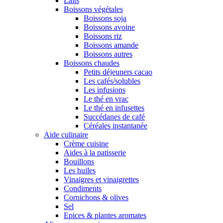
Laits
Boissons végétales
Boissons soja
Boissons avoine
Boissons riz
Boissons amande
Boissons autres
Boissons chaudes
Petits déjeuners cacao
Les cafés/solubles
Les infusions
Le thé en vrac
Le thé en infusettes
Succédanes de café
Céréales instantanée
Aide culinaire
Crème cuisine
Aides à la patisserie
Bouillons
Les huiles
Vinaigres et vinaigrettes
Condiments
Cornichons & olives
Sel
Epices & plantes aromates