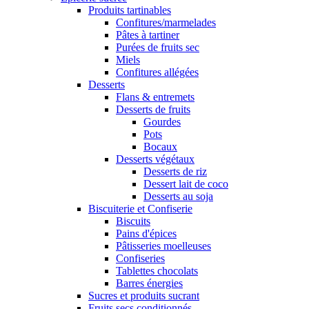
Produits tartinables
Confitures/marmelades
Pâtes à tartiner
Purées de fruits sec
Miels
Confitures allégées
Desserts
Flans & entremets
Desserts de fruits
Gourdes
Pots
Bocaux
Desserts végétaux
Desserts de riz
Dessert lait de coco
Desserts au soja
Biscuiterie et Confiserie
Biscuits
Pains d'épices
Pâtisseries moelleuses
Confiseries
Tablettes chocolats
Barres énergies
Sucres et produits sucrant
Fruits secs conditionnés