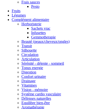
Frais sauces
Pesto
Fruits
Légumes
Complément alimentaire
Herboristerie
Sachets vrac
Infusettes
Gemmotherapie
Beauté (peaux/cheveux/ongles)
Transit
Silhouette
Circulation
Articulation
Sérénité - détente - sommeil
Tonus energie
Digestion
Confort urinaire
Drainage
Vitamines
Vision - mémoire
Système cardio vasculaire
Défenses naturelles
Equilibre bien-être
Aromathérapie