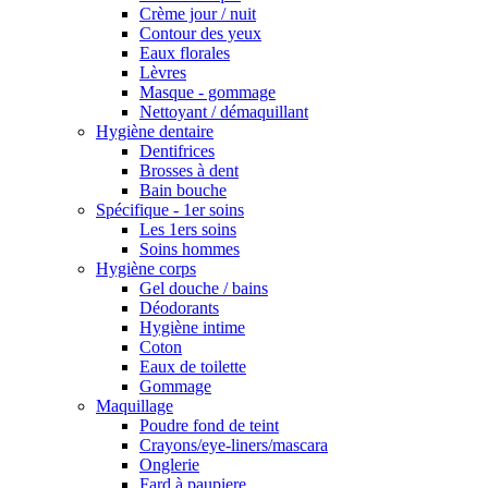
Crème jour / nuit
Contour des yeux
Eaux florales
Lèvres
Masque - gommage
Nettoyant / démaquillant
Hygiène dentaire
Dentifrices
Brosses à dent
Bain bouche
Spécifique - 1er soins
Les 1ers soins
Soins hommes
Hygiène corps
Gel douche / bains
Déodorants
Hygiène intime
Coton
Eaux de toilette
Gommage
Maquillage
Poudre fond de teint
Crayons/eye-liners/mascara
Onglerie
Fard à paupiere