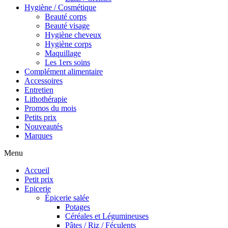
Hygiène / Cosmétique
Beauté corps
Beauté visage
Hygiène cheveux
Hygiène corps
Maquillage
Les 1ers soins
Complément alimentaire
Accessoires
Entretien
Lithothérapie
Promos du mois
Petits prix
Nouveautés
Marques
Menu
Accueil
Petit prix
Epicerie
Épicerie salée
Potages
Céréales et Légumineuses
Pâtes / Riz / Féculents