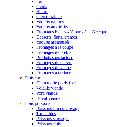
Lait
Oeufs
Beurre
Crème fraiche
Yaourts natures
Yaourts aux fruits
Fromages blancs - Yaourts à la Grecque
Desserts, flans, crèmes
Yaourts aromatisés
Fromages a la coupe
Fromages de brebis
Produits sans lactose
Fromages de chèvre
Fromages de vache
Fromages à tartiner
Frais carne
Charcuterie poids fixe
Volaille viande
Porc viande
Boeuf viande
Frais poissons
Poissons fumés sauvage
Tartinables
Poissons sauvages
Poissons frais