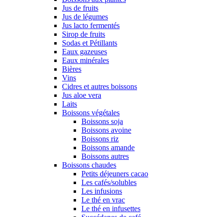
Jus de fruits
Jus de légumes
Jus lacto fermentés
Sirop de fruits
Sodas et Pétillants
Eaux gazeuses
Eaux minérales
Bières
Vins
Cidres et autres boissons
Jus aloe vera
Laits
Boissons végétales
Boissons soja
Boissons avoine
Boissons riz
Boissons amande
Boissons autres
Boissons chaudes
Petits déjeuners cacao
Les cafés/solubles
Les infusions
Le thé en vrac
Le thé en infusettes