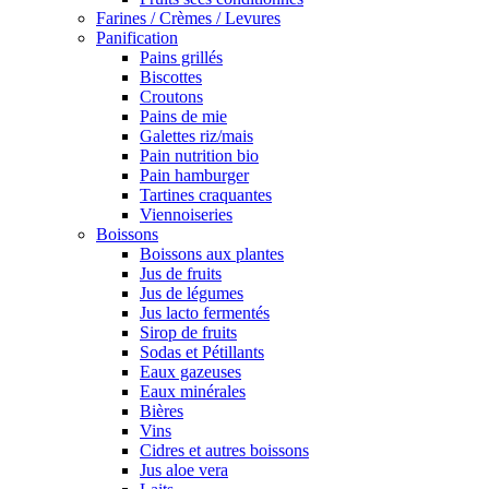
Farines / Crèmes / Levures
Panification
Pains grillés
Biscottes
Croutons
Pains de mie
Galettes riz/mais
Pain nutrition bio
Pain hamburger
Tartines craquantes
Viennoiseries
Boissons
Boissons aux plantes
Jus de fruits
Jus de légumes
Jus lacto fermentés
Sirop de fruits
Sodas et Pétillants
Eaux gazeuses
Eaux minérales
Bières
Vins
Cidres et autres boissons
Jus aloe vera