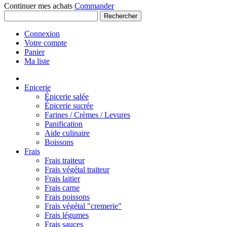
Continuer mes achats
Commander
Rechercher
Connexion
Votre compte
Panier
Ma liste
Epicerie
Épicerie salée
Épicerie sucrée
Farines / Crèmes / Levures
Panification
Aide culinaire
Boissons
Frais
Frais traiteur
Frais végétal traiteur
Frais laitier
Frais carne
Frais poissons
Frais végétal "cremerie"
Frais légumes
Frais sauces