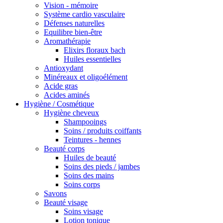
Vision - mémoire
Système cardio vasculaire
Défenses naturelles
Equilibre bien-être
Aromathérapie
Elixirs floraux bach
Huiles essentielles
Antioxydant
Minéreaux et oligoélément
Acide gras
Acides aminés
Hygiène / Cosmétique
Hygiène cheveux
Shampooings
Soins / produits coiffants
Teintures - hennes
Beauté corps
Huiles de beauté
Soins des pieds / jambes
Soins des mains
Soins corps
Savons
Beauté visage
Soins visage
Lotion tonique