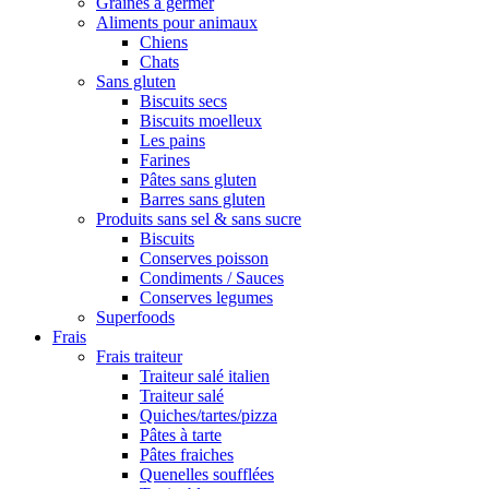
Graines à germer
Aliments pour animaux
Chiens
Chats
Sans gluten
Biscuits secs
Biscuits moelleux
Les pains
Farines
Pâtes sans gluten
Barres sans gluten
Produits sans sel & sans sucre
Biscuits
Conserves poisson
Condiments / Sauces
Conserves legumes
Superfoods
Frais
Frais traiteur
Traiteur salé italien
Traiteur salé
Quiches/tartes/pizza
Pâtes à tarte
Pâtes fraiches
Quenelles soufflées