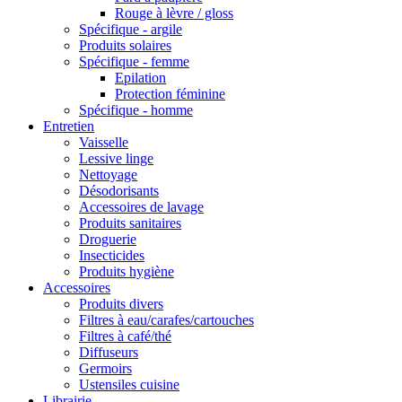
Rouge à lèvre / gloss
Spécifique - argile
Produits solaires
Spécifique - femme
Epilation
Protection féminine
Spécifique - homme
Entretien
Vaisselle
Lessive linge
Nettoyage
Désodorisants
Accessoires de lavage
Produits sanitaires
Droguerie
Insecticides
Produits hygiène
Accessoires
Produits divers
Filtres à eau/carafes/cartouches
Filtres à café/thé
Diffuseurs
Germoirs
Ustensiles cuisine
Librairie