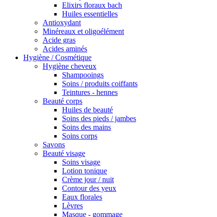
Elixirs floraux bach
Huiles essentielles
Antioxydant
Minéreaux et oligoélément
Acide gras
Acides aminés
Hygiène / Cosmétique
Hygiène cheveux
Shampooings
Soins / produits coiffants
Teintures - hennes
Beauté corps
Huiles de beauté
Soins des pieds / jambes
Soins des mains
Soins corps
Savons
Beauté visage
Soins visage
Lotion tonique
Crème jour / nuit
Contour des yeux
Eaux florales
Lèvres
Masque - gommage