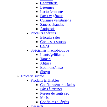
Charcuterie
Légumes
Lacto fermenté
Patés végétaux
Cuisines végétariens
Sauces chaudes
Antipastis
Produits apéritifs
Biscuits salés
Crèmes et sauces
Chips
Spécialités macrobiotique
Liants/gelifiants
Tamari
Algues
Bouillons/miso
Shoyu
Épicerie sucrée
Produits tartinables
Confitures/marmelades
Pâtes à tartiner
Purées de fruits sec
Miels
Confitures allégées
Desserts