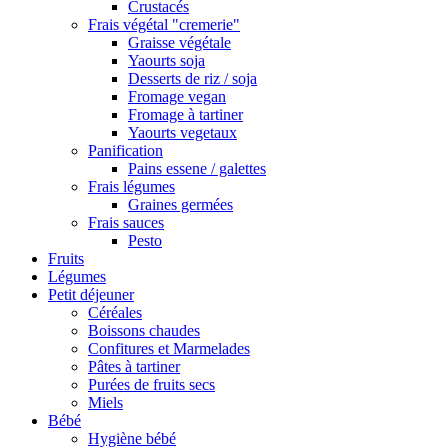
Crustacés
Frais végétal "cremerie"
Graisse végétale
Yaourts soja
Desserts de riz / soja
Fromage vegan
Fromage à tartiner
Yaourts vegetaux
Panification
Pains essene / galettes
Frais légumes
Graines germées
Frais sauces
Pesto
Fruits
Légumes
Petit déjeuner
Céréales
Boissons chaudes
Confitures et Marmelades
Pâtes à tartiner
Purées de fruits secs
Miels
Bébé
Hygiène bébé