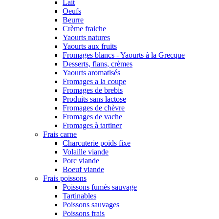
Lait
Oeufs
Beurre
Crème fraiche
Yaourts natures
Yaourts aux fruits
Fromages blancs - Yaourts à la Grecque
Desserts, flans, crèmes
Yaourts aromatisés
Fromages a la coupe
Fromages de brebis
Produits sans lactose
Fromages de chèvre
Fromages de vache
Fromages à tartiner
Frais carne
Charcuterie poids fixe
Volaille viande
Porc viande
Boeuf viande
Frais poissons
Poissons fumés sauvage
Tartinables
Poissons sauvages
Poissons frais