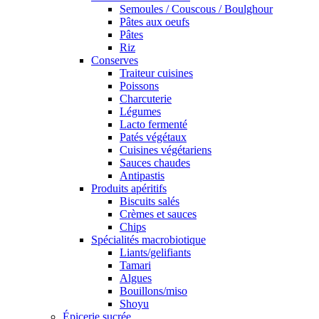
Semoules / Couscous / Boulghour
Pâtes aux oeufs
Pâtes
Riz
Conserves
Traiteur cuisines
Poissons
Charcuterie
Légumes
Lacto fermenté
Patés végétaux
Cuisines végétariens
Sauces chaudes
Antipastis
Produits apéritifs
Biscuits salés
Crèmes et sauces
Chips
Spécialités macrobiotique
Liants/gelifiants
Tamari
Algues
Bouillons/miso
Shoyu
Épicerie sucrée