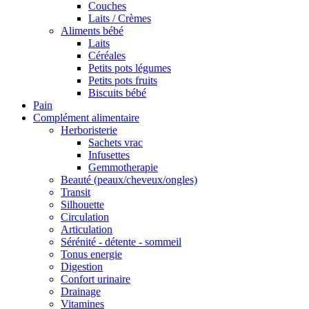
Couches
Laits / Crèmes
Aliments bébé
Laits
Céréales
Petits pots légumes
Petits pots fruits
Biscuits bébé
Pain
Complément alimentaire
Herboristerie
Sachets vrac
Infusettes
Gemmotherapie
Beauté (peaux/cheveux/ongles)
Transit
Silhouette
Circulation
Articulation
Sérénité - détente - sommeil
Tonus energie
Digestion
Confort urinaire
Drainage
Vitamines