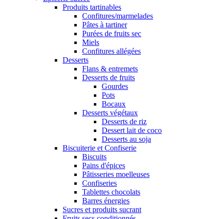
Produits tartinables
Confitures/marmelades
Pâtes à tartiner
Purées de fruits sec
Miels
Confitures allégées
Desserts
Flans & entremets
Desserts de fruits
Gourdes
Pots
Bocaux
Desserts végétaux
Desserts de riz
Dessert lait de coco
Desserts au soja
Biscuiterie et Confiserie
Biscuits
Pains d'épices
Pâtisseries moelleuses
Confiseries
Tablettes chocolats
Barres énergies
Sucres et produits sucrant
Fruits secs conditionnés