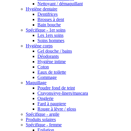
Nettoyant / démaquillant
Hygiène dentaire
Dentifrices
Brosses à dent
Bain bouche
Spécifique - 1er soins
Les 1ers soins
Soins hommes
Hygiène corps
Gel douche / bains
Déodorants
Hygiène intime
Coton
Eaux de toilette
Gommage
Maquillage
Poudre fond de teint
Crayons/eye-liners/mascara
Onglerie
Fard à paupiere
Rouge à lèvre / gloss
Spécifique - argile
Produits solaires
Spécifique - femme
Epilation