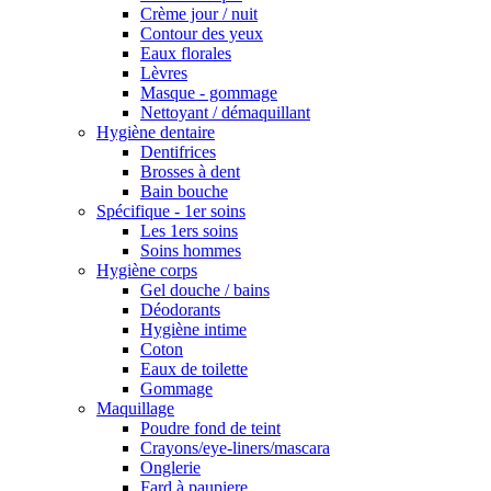
Crème jour / nuit
Contour des yeux
Eaux florales
Lèvres
Masque - gommage
Nettoyant / démaquillant
Hygiène dentaire
Dentifrices
Brosses à dent
Bain bouche
Spécifique - 1er soins
Les 1ers soins
Soins hommes
Hygiène corps
Gel douche / bains
Déodorants
Hygiène intime
Coton
Eaux de toilette
Gommage
Maquillage
Poudre fond de teint
Crayons/eye-liners/mascara
Onglerie
Fard à paupiere