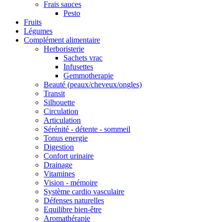
Frais sauces
Pesto
Fruits
Légumes
Complément alimentaire
Herboristerie
Sachets vrac
Infusettes
Gemmotherapie
Beauté (peaux/cheveux/ongles)
Transit
Silhouette
Circulation
Articulation
Sérénité - détente - sommeil
Tonus energie
Digestion
Confort urinaire
Drainage
Vitamines
Vision - mémoire
Système cardio vasculaire
Défenses naturelles
Equilibre bien-être
Aromathérapie