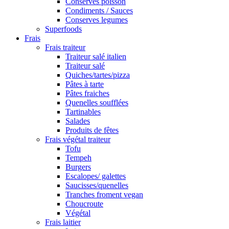
Conserves poisson
Condiments / Sauces
Conserves legumes
Superfoods
Frais
Frais traiteur
Traiteur salé italien
Traiteur salé
Quiches/tartes/pizza
Pâtes à tarte
Pâtes fraiches
Quenelles soufflées
Tartinables
Salades
Produits de fêtes
Frais végétal traiteur
Tofu
Tempeh
Burgers
Escalopes/ galettes
Saucisses/quenelles
Tranches froment vegan
Choucroute
Végétal
Frais laitier