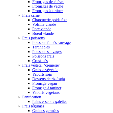
Fromages de chèvre
Fromages de vache
Fromages à tartiner
Frais carne
Charcuterie poids fixe
Volaille viande
Porc viande
Boeuf viande
Frais poissons
Poissons fumés sauvage
Tartinables
Poissons sauvages
Poissons frais
Crustacés
Frais végétal "cremerie"
Graisse végétale
Yaourts soja
Desserts de riz / soja
Fromage vegan
Fromage à tartiner
Yaourts vegetaux
Panification
Pains essene / galettes
Frais légumes
Graines germées