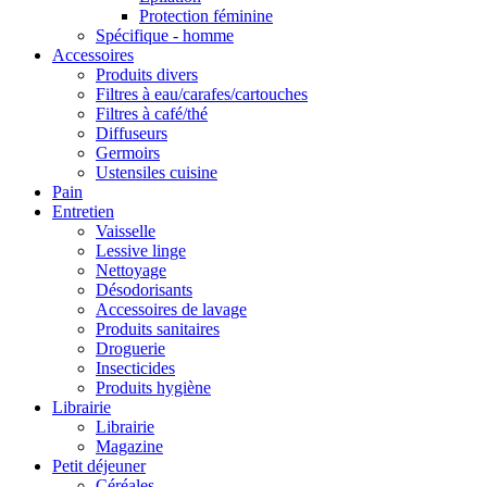
Protection féminine
Spécifique - homme
Accessoires
Produits divers
Filtres à eau/carafes/cartouches
Filtres à café/thé
Diffuseurs
Germoirs
Ustensiles cuisine
Pain
Entretien
Vaisselle
Lessive linge
Nettoyage
Désodorisants
Accessoires de lavage
Produits sanitaires
Droguerie
Insecticides
Produits hygiène
Librairie
Librairie
Magazine
Petit déjeuner
Céréales