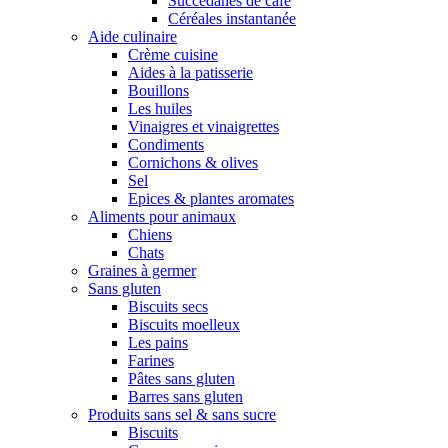
Succédanes de café
Céréales instantanée
Aide culinaire
Crème cuisine
Aides à la patisserie
Bouillons
Les huiles
Vinaigres et vinaigrettes
Condiments
Cornichons & olives
Sel
Epices & plantes aromates
Aliments pour animaux
Chiens
Chats
Graines à germer
Sans gluten
Biscuits secs
Biscuits moelleux
Les pains
Farines
Pâtes sans gluten
Barres sans gluten
Produits sans sel & sans sucre
Biscuits