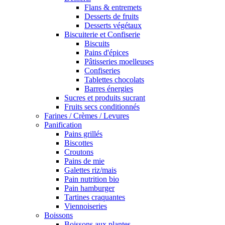
Flans & entremets
Desserts de fruits
Desserts végétaux
Biscuiterie et Confiserie
Biscuits
Pains d'épices
Pâtisseries moelleuses
Confiseries
Tablettes chocolats
Barres énergies
Sucres et produits sucrant
Fruits secs conditionnés
Farines / Crèmes / Levures
Panification
Pains grillés
Biscottes
Croutons
Pains de mie
Galettes riz/mais
Pain nutrition bio
Pain hamburger
Tartines craquantes
Viennoiseries
Boissons
Boissons aux plantes