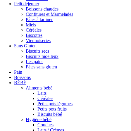
Petit dejeuner
Boissons chaudes
Confitures et Marmelades
Pâtes à tartiner
Miels
Céréales
Biscottes
Viennoiseries
Sans Gluten
Biscuits secs
Biscuits moelleux
Les pains
Pâtes sans gluten
Pain
Boissons
BÉBÉ
Aliments bébé
Laits
Céréales
Petits pots légumes
Petits pots fruits
Biscuits bébé
Hygiène bébé
Couches
Laits / Crèmes