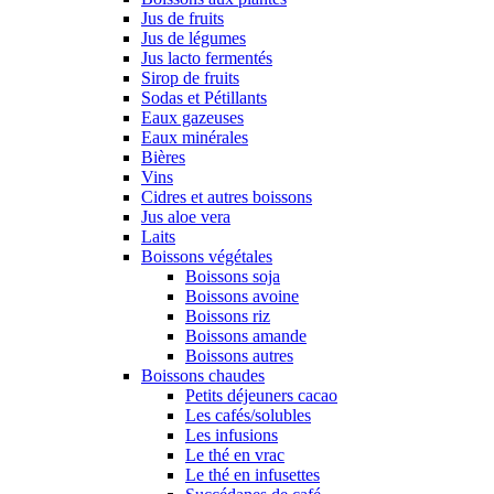
Jus de fruits
Jus de légumes
Jus lacto fermentés
Sirop de fruits
Sodas et Pétillants
Eaux gazeuses
Eaux minérales
Bières
Vins
Cidres et autres boissons
Jus aloe vera
Laits
Boissons végétales
Boissons soja
Boissons avoine
Boissons riz
Boissons amande
Boissons autres
Boissons chaudes
Petits déjeuners cacao
Les cafés/solubles
Les infusions
Le thé en vrac
Le thé en infusettes