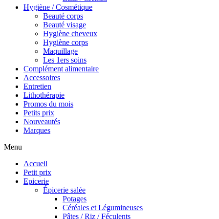
Hygiène / Cosmétique
Beauté corps
Beauté visage
Hygiène cheveux
Hygiène corps
Maquillage
Les 1ers soins
Complément alimentaire
Accessoires
Entretien
Lithothérapie
Promos du mois
Petits prix
Nouveautés
Marques
Menu
Accueil
Petit prix
Epicerie
Épicerie salée
Potages
Céréales et Légumineuses
Pâtes / Riz / Féculents