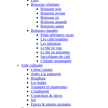
Laits
Boissons végétales
Boissons soja
Boissons avoine
Boissons riz
Boissons amande
Boissons autres
Boissons chaudes
Petits déjeuners cacao
Les cafés/solubles
Les infusions
Le thé en vrac
Le thé en infusettes
Succédanes de café
Céréales instantanée
Aide culinaire
Crème cuisine
Aides à la patisserie
Bouillons
Les huiles
Vinaigres et vinaigrettes
Condiments
Cornichons & olives
Sel
Epices & plantes aromates