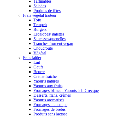
Tartinables
Salades
Produits de fêtes
Frais végétal traiteur
Tofu
Tempeh
Burgers
Escalopes/ galettes
Saucisses/quenelles
Tranches froment vegan
Choucroute
Végétal
Frais laitier
Lait
Oeufs
Beurre
Crème fraiche
Yaourts natures
Yaourts aux fruits
Fromages blancs - Yaourts à la Grecque
Desserts, flans, crèmes
Yaourts aromatisés
Fromages a la coupe
Fromages de brebis
Produits sans lactose