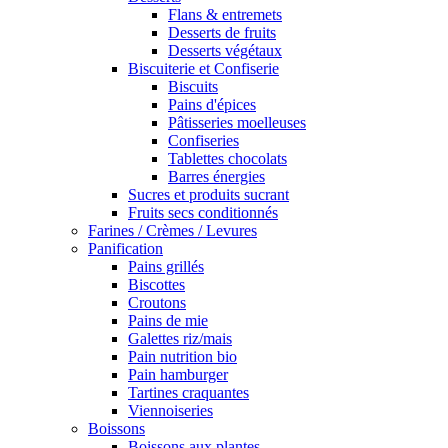
Flans & entremets
Desserts de fruits
Desserts végétaux
Biscuiterie et Confiserie
Biscuits
Pains d'épices
Pâtisseries moelleuses
Confiseries
Tablettes chocolats
Barres énergies
Sucres et produits sucrant
Fruits secs conditionnés
Farines / Crèmes / Levures
Panification
Pains grillés
Biscottes
Croutons
Pains de mie
Galettes riz/mais
Pain nutrition bio
Pain hamburger
Tartines craquantes
Viennoiseries
Boissons
Boissons aux plantes