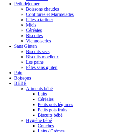
Petit dejeuner
Boissons chaudes
Confitures et Marmelades
Pâtes à tartiner
Miels
Céréales
Biscottes
Viennoiseries
Sans Gluten
Biscuits secs
Biscuits moelleux
Les pains
Pâtes sans gluten
Pain
Boissons
BÉBÉ
Aliments bébé
Laits
Céréales
Petits pots légumes
Petits pots fruits
Biscuits bébé
Hygiène bébé
Couches
Laits / Crèmes