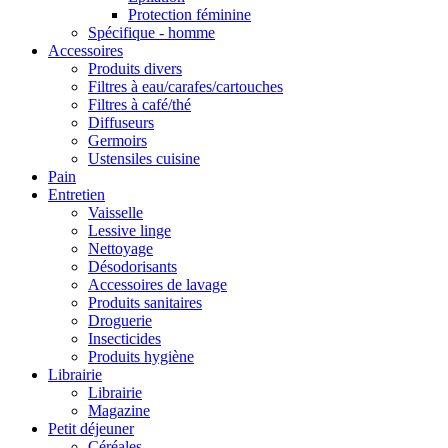
Protection féminine
Spécifique - homme
Accessoires
Produits divers
Filtres à eau/carafes/cartouches
Filtres à café/thé
Diffuseurs
Germoirs
Ustensiles cuisine
Pain
Entretien
Vaisselle
Lessive linge
Nettoyage
Désodorisants
Accessoires de lavage
Produits sanitaires
Droguerie
Insecticides
Produits hygiène
Librairie
Librairie
Magazine
Petit déjeuner
Céréales