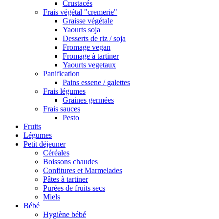
Crustacés
Frais végétal "cremerie"
Graisse végétale
Yaourts soja
Desserts de riz / soja
Fromage vegan
Fromage à tartiner
Yaourts vegetaux
Panification
Pains essene / galettes
Frais légumes
Graines germées
Frais sauces
Pesto
Fruits
Légumes
Petit déjeuner
Céréales
Boissons chaudes
Confitures et Marmelades
Pâtes à tartiner
Purées de fruits secs
Miels
Bébé
Hygiène bébé