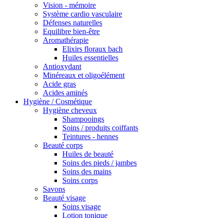
Vision - mémoire
Système cardio vasculaire
Défenses naturelles
Equilibre bien-être
Aromathérapie
Elixirs floraux bach
Huiles essentielles
Antioxydant
Minéreaux et oligoélément
Acide gras
Acides aminés
Hygiène / Cosmétique
Hygiène cheveux
Shampooings
Soins / produits coiffants
Teintures - hennes
Beauté corps
Huiles de beauté
Soins des pieds / jambes
Soins des mains
Soins corps
Savons
Beauté visage
Soins visage
Lotion tonique