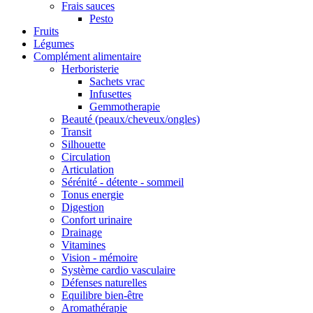
Frais sauces
Pesto
Fruits
Légumes
Complément alimentaire
Herboristerie
Sachets vrac
Infusettes
Gemmotherapie
Beauté (peaux/cheveux/ongles)
Transit
Silhouette
Circulation
Articulation
Sérénité - détente - sommeil
Tonus energie
Digestion
Confort urinaire
Drainage
Vitamines
Vision - mémoire
Système cardio vasculaire
Défenses naturelles
Equilibre bien-être
Aromathérapie