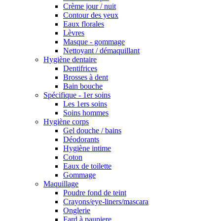
Crème jour / nuit
Contour des yeux
Eaux florales
Lèvres
Masque - gommage
Nettoyant / démaquillant
Hygiène dentaire
Dentifrices
Brosses à dent
Bain bouche
Spécifique - 1er soins
Les 1ers soins
Soins hommes
Hygiène corps
Gel douche / bains
Déodorants
Hygiène intime
Coton
Eaux de toilette
Gommage
Maquillage
Poudre fond de teint
Crayons/eye-liners/mascara
Onglerie
Fard à paupiere