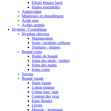
Elixirs floraux bach
Huiles essentielles
Antioxydant
Minéreaux et oligoélément
Acide gras
Acides aminés
Hygiène / Cosmétique
Hygiène cheveux
Shampooings
Soins / produits coiffants
Teintures - hennes
Beauté corps
Huiles de beauté
Soins des pieds / jambes
Soins des mains
Soins corps
Savons
Beauté visage
Soins visage
Lotion tonique
Crème jour / nuit
Contour des yeux
Eaux florales
Lèvres
Masque - gommage