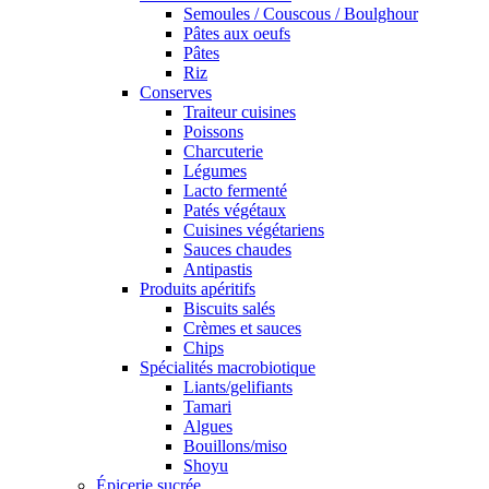
Semoules / Couscous / Boulghour
Pâtes aux oeufs
Pâtes
Riz
Conserves
Traiteur cuisines
Poissons
Charcuterie
Légumes
Lacto fermenté
Patés végétaux
Cuisines végétariens
Sauces chaudes
Antipastis
Produits apéritifs
Biscuits salés
Crèmes et sauces
Chips
Spécialités macrobiotique
Liants/gelifiants
Tamari
Algues
Bouillons/miso
Shoyu
Épicerie sucrée