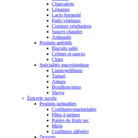
Charcuterie
Légumes
Lacto fermenté
Patés végétaux
Cuisines végétariens
Sauces chaudes
Antipastis
Produits apéritifs
Biscuits salés
Crèmes et sauces
Chips
Spécialités macrobiotique
Liants/gelifiants
Tamari
Algues
Bouillons/miso
Shoyu
Épicerie sucrée
Produits tartinables
Confitures/marmelades
Pâtes à tartiner
Purées de fruits sec
Miels
Confitures allégées
Desserts