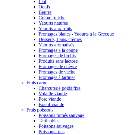
Lait
Oeufs
Beurre
Crème fraiche
Yaourts natures
Yaourts aux fruits
Fromages blancs - Yaourts à la Grecque
Desserts, flans, crèmes
Yaourts aromatisés
Fromages a la coupe
Fromages de brebis
Produits sans lactose
Fromages de chèvre
Fromages de vache
Fromages à tartiner
Frais carne
Charcuterie poids fixe
Volaille viande
Porc viande
Boeuf viande
Frais poissons
Poissons fumés sauvage
Tartinables
Poissons sauvages
Poissons frais