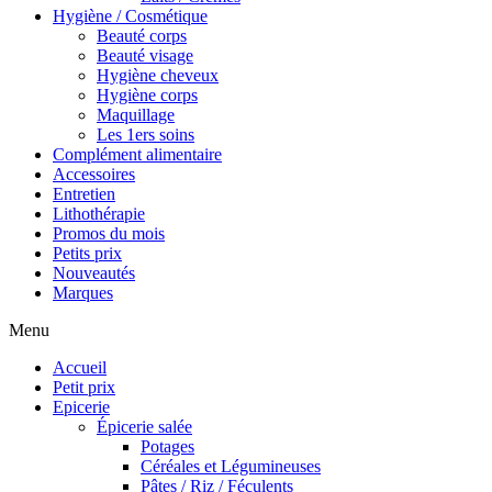
Hygiène / Cosmétique
Beauté corps
Beauté visage
Hygiène cheveux
Hygiène corps
Maquillage
Les 1ers soins
Complément alimentaire
Accessoires
Entretien
Lithothérapie
Promos du mois
Petits prix
Nouveautés
Marques
Menu
Accueil
Petit prix
Epicerie
Épicerie salée
Potages
Céréales et Légumineuses
Pâtes / Riz / Féculents