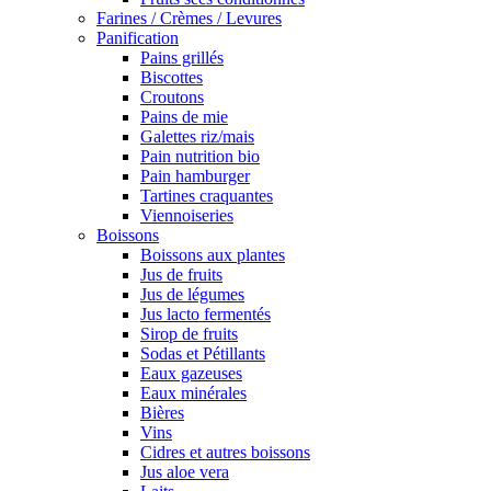
Farines / Crèmes / Levures
Panification
Pains grillés
Biscottes
Croutons
Pains de mie
Galettes riz/mais
Pain nutrition bio
Pain hamburger
Tartines craquantes
Viennoiseries
Boissons
Boissons aux plantes
Jus de fruits
Jus de légumes
Jus lacto fermentés
Sirop de fruits
Sodas et Pétillants
Eaux gazeuses
Eaux minérales
Bières
Vins
Cidres et autres boissons
Jus aloe vera