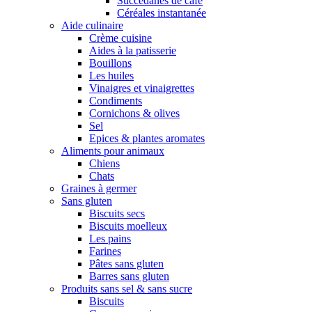
Succédanes de café
Céréales instantanée
Aide culinaire
Crème cuisine
Aides à la patisserie
Bouillons
Les huiles
Vinaigres et vinaigrettes
Condiments
Cornichons & olives
Sel
Epices & plantes aromates
Aliments pour animaux
Chiens
Chats
Graines à germer
Sans gluten
Biscuits secs
Biscuits moelleux
Les pains
Farines
Pâtes sans gluten
Barres sans gluten
Produits sans sel & sans sucre
Biscuits