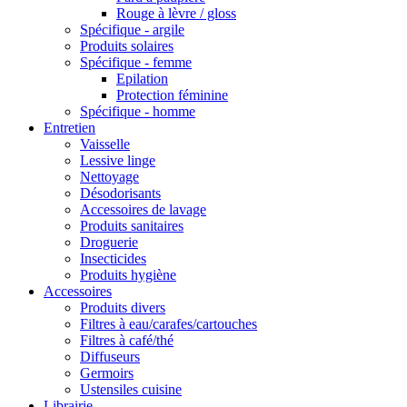
Rouge à lèvre / gloss
Spécifique - argile
Produits solaires
Spécifique - femme
Epilation
Protection féminine
Spécifique - homme
Entretien
Vaisselle
Lessive linge
Nettoyage
Désodorisants
Accessoires de lavage
Produits sanitaires
Droguerie
Insecticides
Produits hygiène
Accessoires
Produits divers
Filtres à eau/carafes/cartouches
Filtres à café/thé
Diffuseurs
Germoirs
Ustensiles cuisine
Librairie