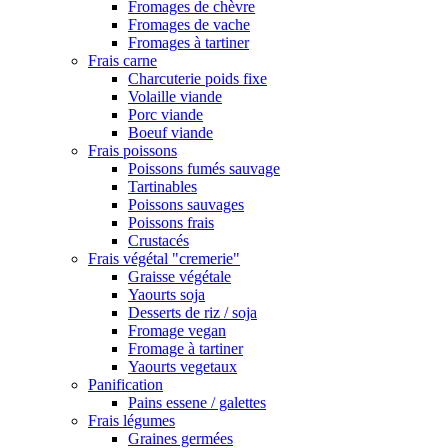
Fromages de chèvre
Fromages de vache
Fromages à tartiner
Frais carne
Charcuterie poids fixe
Volaille viande
Porc viande
Boeuf viande
Frais poissons
Poissons fumés sauvage
Tartinables
Poissons sauvages
Poissons frais
Crustacés
Frais végétal "cremerie"
Graisse végétale
Yaourts soja
Desserts de riz / soja
Fromage vegan
Fromage à tartiner
Yaourts vegetaux
Panification
Pains essene / galettes
Frais légumes
Graines germées