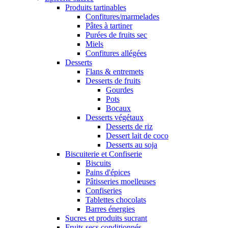
Produits tartinables
Confitures/marmelades
Pâtes à tartiner
Purées de fruits sec
Miels
Confitures allégées
Desserts
Flans & entremets
Desserts de fruits
Gourdes
Pots
Bocaux
Desserts végétaux
Desserts de riz
Dessert lait de coco
Desserts au soja
Biscuiterie et Confiserie
Biscuits
Pains d'épices
Pâtisseries moelleuses
Confiseries
Tablettes chocolats
Barres énergies
Sucres et produits sucrant
Fruits secs conditionnés