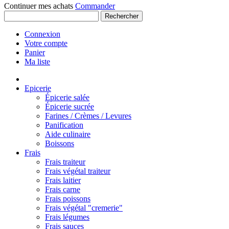
Continuer mes achats
Commander
Rechercher
Connexion
Votre compte
Panier
Ma liste
Epicerie
Épicerie salée
Épicerie sucrée
Farines / Crèmes / Levures
Panification
Aide culinaire
Boissons
Frais
Frais traiteur
Frais végétal traiteur
Frais laitier
Frais carne
Frais poissons
Frais végétal "cremerie"
Frais légumes
Frais sauces