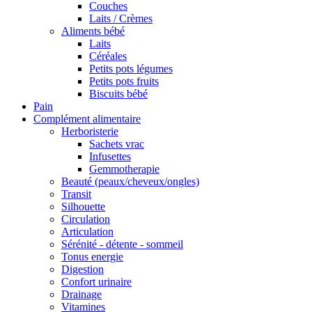
Couches
Laits / Crèmes
Aliments bébé
Laits
Céréales
Petits pots légumes
Petits pots fruits
Biscuits bébé
Pain
Complément alimentaire
Herboristerie
Sachets vrac
Infusettes
Gemmotherapie
Beauté (peaux/cheveux/ongles)
Transit
Silhouette
Circulation
Articulation
Sérénité - détente - sommeil
Tonus energie
Digestion
Confort urinaire
Drainage
Vitamines