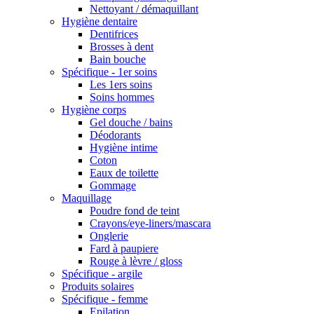
Nettoyant / démaquillant
Hygiène dentaire
Dentifrices
Brosses à dent
Bain bouche
Spécifique - 1er soins
Les 1ers soins
Soins hommes
Hygiène corps
Gel douche / bains
Déodorants
Hygiène intime
Coton
Eaux de toilette
Gommage
Maquillage
Poudre fond de teint
Crayons/eye-liners/mascara
Onglerie
Fard à paupiere
Rouge à lèvre / gloss
Spécifique - argile
Produits solaires
Spécifique - femme
Epilation