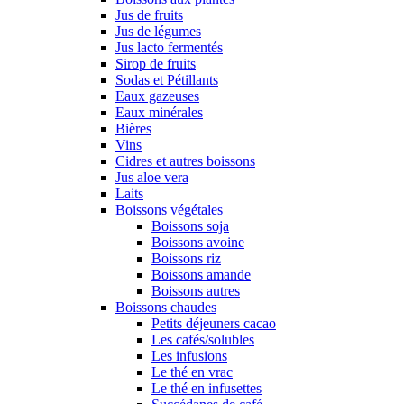
Jus de fruits
Jus de légumes
Jus lacto fermentés
Sirop de fruits
Sodas et Pétillants
Eaux gazeuses
Eaux minérales
Bières
Vins
Cidres et autres boissons
Jus aloe vera
Laits
Boissons végétales
Boissons soja
Boissons avoine
Boissons riz
Boissons amande
Boissons autres
Boissons chaudes
Petits déjeuners cacao
Les cafés/solubles
Les infusions
Le thé en vrac
Le thé en infusettes