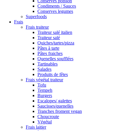
Conserves poisson
Condiments / Sauces
Conserves legumes
Superfoods
Frais
Frais traiteur
Traiteur salé italien
Traiteur salé
Quiches/tartes/pizza
Pâtes à tarte
Pâtes fraiches
Quenelles soufflées
Tartinables
Salades
Produits de fêtes
Frais végétal traiteur
Tofu
Tempeh
Burgers
Escalopes/ galettes
Saucisses/quenelles
Tranches froment vegan
Choucroute
Végétal
Frais laitier