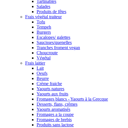
Tartinables
Salades
Produits de fêtes
Frais végétal traiteur
Tofu
Tempeh
Burgers
Escalopes/ galettes
Saucisses/quenelles
Tranches froment vegan
Choucroute
Végétal
Frais laitier
Lait
Oeufs
Beurre
Crème fraiche
Yaourts natures
Yaourts aux fruits
Fromages blancs - Yaourts à la Grecque
Desserts, flans, crèmes
Yaourts aromatisés
Fromages a la coupe
Fromages de brebis
Produits sans lactose