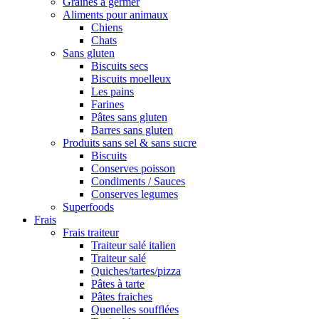
Graines à germer
Aliments pour animaux
Chiens
Chats
Sans gluten
Biscuits secs
Biscuits moelleux
Les pains
Farines
Pâtes sans gluten
Barres sans gluten
Produits sans sel & sans sucre
Biscuits
Conserves poisson
Condiments / Sauces
Conserves legumes
Superfoods
Frais
Frais traiteur
Traiteur salé italien
Traiteur salé
Quiches/tartes/pizza
Pâtes à tarte
Pâtes fraiches
Quenelles soufflées