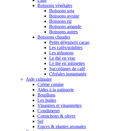
Laits
Boissons végétales
Boissons soja
Boissons avoine
Boissons riz
Boissons amande
Boissons autres
Boissons chaudes
Petits déjeuners cacao
Les cafés/solubles
Les infusions
Le thé en vrac
Le thé en infusettes
Succédanes de café
Céréales instantanée
Aide culinaire
Crème cuisine
Aides à la patisserie
Bouillons
Les huiles
Vinaigres et vinaigrettes
Condiments
Cornichons & olives
Sel
Epices & plantes aromates