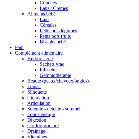
Couches
Laits / Crèmes
Aliments bébé
Laits
Céréales
Petits pots légumes
Petits pots fruits
Biscuits bébé
Pain
Complément alimentaire
Herboristerie
Sachets vrac
Infusettes
Gemmotherapie
Beauté (peaux/cheveux/ongles)
Transit
Silhouette
Circulation
Articulation
Sérénité - détente - sommeil
Tonus energie
Digestion
Confort urinaire
Drainage
Vitamines