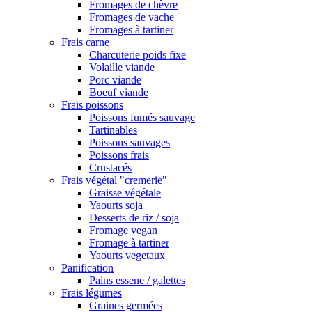
Fromages de chèvre
Fromages de vache
Fromages à tartiner
Frais carne
Charcuterie poids fixe
Volaille viande
Porc viande
Boeuf viande
Frais poissons
Poissons fumés sauvage
Tartinables
Poissons sauvages
Poissons frais
Crustacés
Frais végétal "cremerie"
Graisse végétale
Yaourts soja
Desserts de riz / soja
Fromage vegan
Fromage à tartiner
Yaourts vegetaux
Panification
Pains essene / galettes
Frais légumes
Graines germées