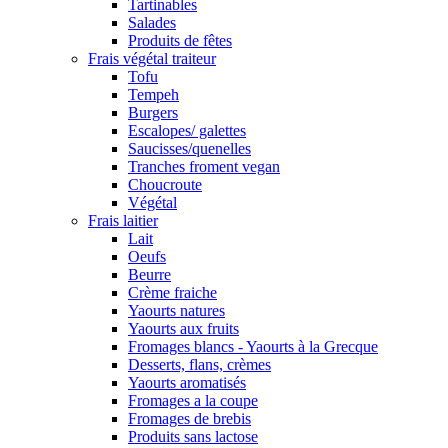
Tartinables
Salades
Produits de fêtes
Frais végétal traiteur
Tofu
Tempeh
Burgers
Escalopes/ galettes
Saucisses/quenelles
Tranches froment vegan
Choucroute
Végétal
Frais laitier
Lait
Oeufs
Beurre
Crème fraiche
Yaourts natures
Yaourts aux fruits
Fromages blancs - Yaourts à la Grecque
Desserts, flans, crèmes
Yaourts aromatisés
Fromages a la coupe
Fromages de brebis
Produits sans lactose