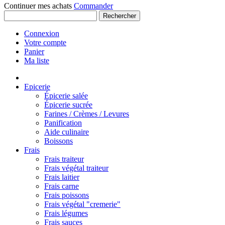
Continuer mes achats
Commander
Rechercher
Connexion
Votre compte
Panier
Ma liste
Epicerie
Épicerie salée
Épicerie sucrée
Farines / Crèmes / Levures
Panification
Aide culinaire
Boissons
Frais
Frais traiteur
Frais végétal traiteur
Frais laitier
Frais carne
Frais poissons
Frais végétal "cremerie"
Frais légumes
Frais sauces