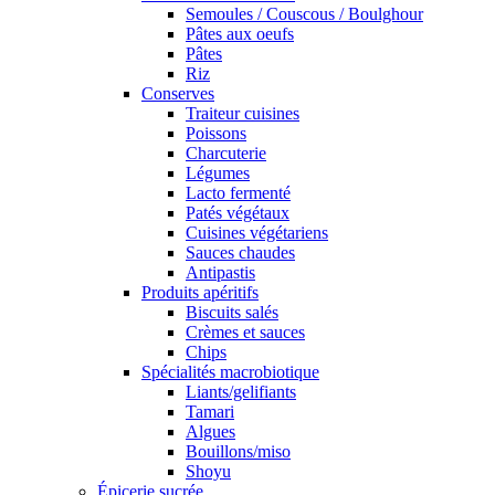
Semoules / Couscous / Boulghour
Pâtes aux oeufs
Pâtes
Riz
Conserves
Traiteur cuisines
Poissons
Charcuterie
Légumes
Lacto fermenté
Patés végétaux
Cuisines végétariens
Sauces chaudes
Antipastis
Produits apéritifs
Biscuits salés
Crèmes et sauces
Chips
Spécialités macrobiotique
Liants/gelifiants
Tamari
Algues
Bouillons/miso
Shoyu
Épicerie sucrée