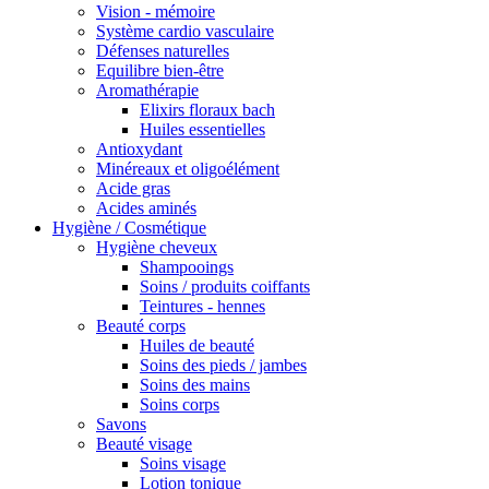
Vision - mémoire
Système cardio vasculaire
Défenses naturelles
Equilibre bien-être
Aromathérapie
Elixirs floraux bach
Huiles essentielles
Antioxydant
Minéreaux et oligoélément
Acide gras
Acides aminés
Hygiène / Cosmétique
Hygiène cheveux
Shampooings
Soins / produits coiffants
Teintures - hennes
Beauté corps
Huiles de beauté
Soins des pieds / jambes
Soins des mains
Soins corps
Savons
Beauté visage
Soins visage
Lotion tonique