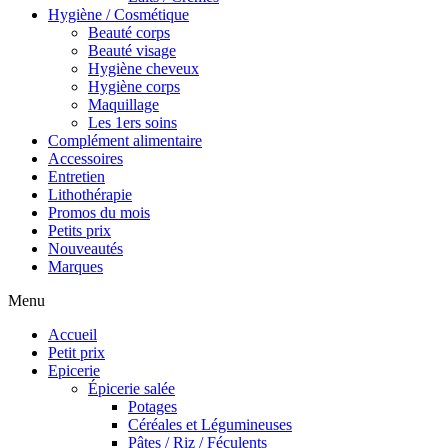
Hygiène / Cosmétique
Beauté corps
Beauté visage
Hygiène cheveux
Hygiène corps
Maquillage
Les 1ers soins
Complément alimentaire
Accessoires
Entretien
Lithothérapie
Promos du mois
Petits prix
Nouveautés
Marques
Menu
Accueil
Petit prix
Epicerie
Épicerie salée
Potages
Céréales et Légumineuses
Pâtes / Riz / Féculents