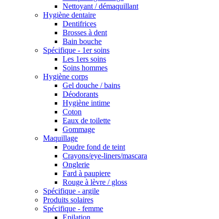
Nettoyant / démaquillant
Hygiène dentaire
Dentifrices
Brosses à dent
Bain bouche
Spécifique - 1er soins
Les 1ers soins
Soins hommes
Hygiène corps
Gel douche / bains
Déodorants
Hygiène intime
Coton
Eaux de toilette
Gommage
Maquillage
Poudre fond de teint
Crayons/eye-liners/mascara
Onglerie
Fard à paupiere
Rouge à lèvre / gloss
Spécifique - argile
Produits solaires
Spécifique - femme
Epilation