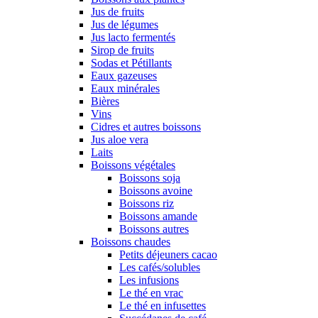
Jus de fruits
Jus de légumes
Jus lacto fermentés
Sirop de fruits
Sodas et Pétillants
Eaux gazeuses
Eaux minérales
Bières
Vins
Cidres et autres boissons
Jus aloe vera
Laits
Boissons végétales
Boissons soja
Boissons avoine
Boissons riz
Boissons amande
Boissons autres
Boissons chaudes
Petits déjeuners cacao
Les cafés/solubles
Les infusions
Le thé en vrac
Le thé en infusettes