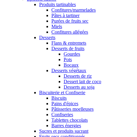
Produits tartinables
Confitures/marmelades
Pâtes à tartiner
Purées de fruits sec
Miels
Confitures allégées
Desserts
Flans & entremets
Desserts de fruits
Gourdes
Pots
Bocaux
Desserts végétaux
Desserts de riz
Dessert lait de coco
Desserts au soja
Biscuiterie et Confiserie
Biscuits
Pains d'épices
Pâtisseries moelleuses
Confiseries
Tablettes chocolats
Barres énergies
Sucres et produits sucrant
Fruits secs conditionnés