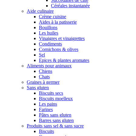
Succédanes de café
Céréales instantanée
Aide culinaire
Crème cuisine
Aides à la patisserie
Bouillons
Les huiles
Vinaigres et vinaigrettes
Condiments
Cornichons & olives
Sel
Epices & plantes aromates
Aliments pour animaux
Chiens
Chats
Graines à germer
Sans gluten
Biscuits secs
Biscuits moelleux
Les pains
Farines
Pâtes sans gluten
Barres sans gluten
Produits sans sel & sans sucre
Biscuits