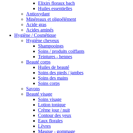
Elixirs floraux bach
Huiles essentielles
Antioxydant
Minéreaux et oligoélément
Acide gras
Acides aminés
Hygiène / Cosmétique
Hygiène cheveux
Shampooings
Soins / produits coiffants
Teintures - hennes
Beauté corps
Huiles de beauté
Soins des pieds / jambes
Soins des mains
Soins corps
Savons
Beauté visage
Soins visage
Lotion tonique
Crème jour / nuit
Contour des yeux
Eaux florales
Lèvres
Masque - gommage