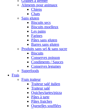
Graines à germer
Aliments pour animaux
Chiens
Chats
Sans gluten
Biscuits secs
Biscuits moelleux
Les pains
Farines
Pâtes sans gluten
Barres sans gluten
Produits sans sel & sans sucre
Biscuits
Conserves poisson
Condiments / Sauces
Conserves legumes
Superfoods
Frais
Frais traiteur
Traiteur salé italien
Traiteur salé
Quiches/tartes/pizza
Pâtes à tarte
Pâtes fraiches
Quenelles soufflées