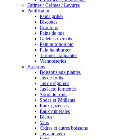
Farines / Crèmes / Levures
Panification
Pains grillés
Biscottes
Croutons
Pains de mie
Galettes riz/mais
Pain nutrition bio
Pain hamburger
Tartines craquantes
Viennoiseries
Boissons
Boissons aux plantes
Jus de fruits
Jus de légumes
Jus lacto fermentés
Sirop de fruits
Sodas et Pétillants
Eaux gazeuses
Eaux minérales
Bières
Vins
Cidres et autres boissons
Jus aloe vera