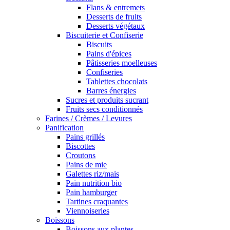
Flans & entremets
Desserts de fruits
Desserts végétaux
Biscuiterie et Confiserie
Biscuits
Pains d'épices
Pâtisseries moelleuses
Confiseries
Tablettes chocolats
Barres énergies
Sucres et produits sucrant
Fruits secs conditionnés
Farines / Crèmes / Levures
Panification
Pains grillés
Biscottes
Croutons
Pains de mie
Galettes riz/mais
Pain nutrition bio
Pain hamburger
Tartines craquantes
Viennoiseries
Boissons
Boissons aux plantes