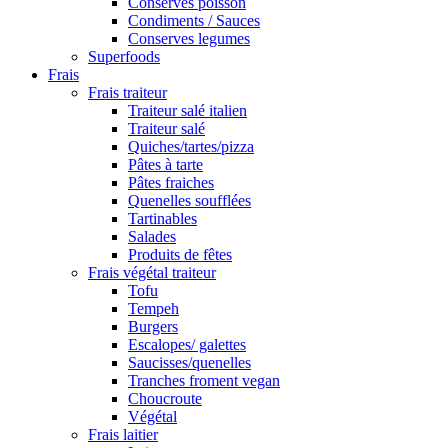
Conserves poisson
Condiments / Sauces
Conserves legumes
Superfoods
Frais
Frais traiteur
Traiteur salé italien
Traiteur salé
Quiches/tartes/pizza
Pâtes à tarte
Pâtes fraiches
Quenelles soufflées
Tartinables
Salades
Produits de fêtes
Frais végétal traiteur
Tofu
Tempeh
Burgers
Escalopes/ galettes
Saucisses/quenelles
Tranches froment vegan
Choucroute
Végétal
Frais laitier