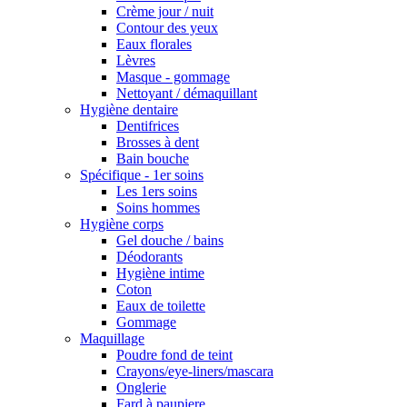
Crème jour / nuit
Contour des yeux
Eaux florales
Lèvres
Masque - gommage
Nettoyant / démaquillant
Hygiène dentaire
Dentifrices
Brosses à dent
Bain bouche
Spécifique - 1er soins
Les 1ers soins
Soins hommes
Hygiène corps
Gel douche / bains
Déodorants
Hygiène intime
Coton
Eaux de toilette
Gommage
Maquillage
Poudre fond de teint
Crayons/eye-liners/mascara
Onglerie
Fard à paupiere