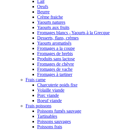
Lait
Oeufs
Beurre
Crème fraiche
Yaourts natures
Yaourts aux fruits
Fromages blancs - Yaourts à la Grecque
Desserts, flans, crèmes
Yaourts aromatisés
Fromages a la coupe
Fromages de brebis
Produits sans lactose
Fromages de chèvre
Fromages de vache
Fromages à tartiner
Frais carne
Charcuterie poids fixe
Volaille viande
Porc viande
Boeuf viande
Frais poissons
Poissons fumés sauvage
Tartinables
Poissons sauvages
Poissons frais