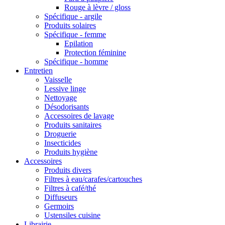
Rouge à lèvre / gloss
Spécifique - argile
Produits solaires
Spécifique - femme
Epilation
Protection féminine
Spécifique - homme
Entretien
Vaisselle
Lessive linge
Nettoyage
Désodorisants
Accessoires de lavage
Produits sanitaires
Droguerie
Insecticides
Produits hygiène
Accessoires
Produits divers
Filtres à eau/carafes/cartouches
Filtres à café/thé
Diffuseurs
Germoirs
Ustensiles cuisine
Librairie