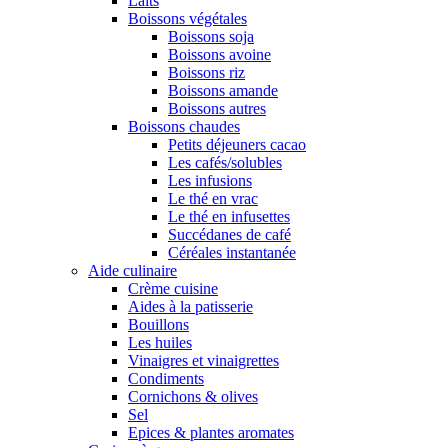
Laits
Boissons végétales
Boissons soja
Boissons avoine
Boissons riz
Boissons amande
Boissons autres
Boissons chaudes
Petits déjeuners cacao
Les cafés/solubles
Les infusions
Le thé en vrac
Le thé en infusettes
Succédanes de café
Céréales instantanée
Aide culinaire
Crème cuisine
Aides à la patisserie
Bouillons
Les huiles
Vinaigres et vinaigrettes
Condiments
Cornichons & olives
Sel
Epices & plantes aromates