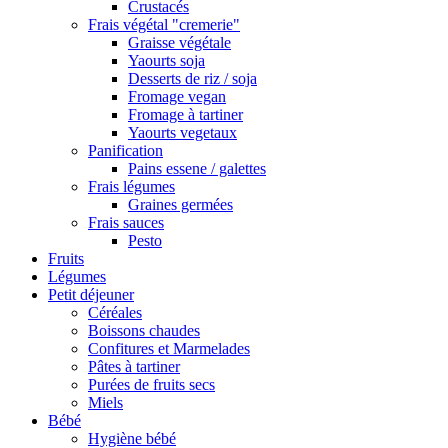
Crustacés
Frais végétal "cremerie"
Graisse végétale
Yaourts soja
Desserts de riz / soja
Fromage vegan
Fromage à tartiner
Yaourts vegetaux
Panification
Pains essene / galettes
Frais légumes
Graines germées
Frais sauces
Pesto
Fruits
Légumes
Petit déjeuner
Céréales
Boissons chaudes
Confitures et Marmelades
Pâtes à tartiner
Purées de fruits secs
Miels
Bébé
Hygiène bébé