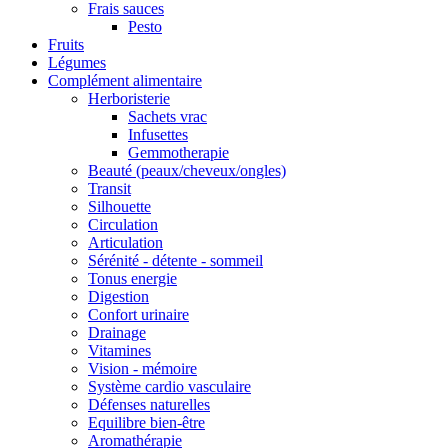
Frais sauces
Pesto
Fruits
Légumes
Complément alimentaire
Herboristerie
Sachets vrac
Infusettes
Gemmotherapie
Beauté (peaux/cheveux/ongles)
Transit
Silhouette
Circulation
Articulation
Sérénité - détente - sommeil
Tonus energie
Digestion
Confort urinaire
Drainage
Vitamines
Vision - mémoire
Système cardio vasculaire
Défenses naturelles
Equilibre bien-être
Aromathérapie