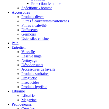
Protection féminine
Spécifique - homme
Accessoires
Produits divers
Filtres à eau/carafes/cartouches
Filtres à café/thé
Diffuseurs
Germoirs
Ustensiles cuisine
Pain
Entretien
Vaisselle
Lessive linge
Nettoyage
Désodorisants
Accessoires de lavage
Produits sanitaires
Droguerie
Insecticides
Produits hygiène
Librairie
Librairie
Magazine
Petit déjeuner
Céréales