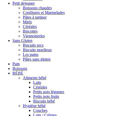
Petit dejeuner
Boissons chaudes
Confitures et Marmelades
Pâtes à tartiner
Miels
Céréales
Biscottes
Viennoiseries
Sans Gluten
Biscuits secs
Biscuits moelleux
Les pains
Pâtes sans gluten
Pain
Boissons
BÉBÉ
Aliments bébé
Laits
Céréales
Petits pots légumes
Petits pots fruits
Biscuits bébé
Hygiène bébé
Couches
Laits / Crèmes