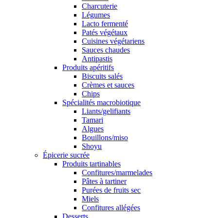
Charcuterie
Légumes
Lacto fermenté
Patés végétaux
Cuisines végétariens
Sauces chaudes
Antipastis
Produits apéritifs
Biscuits salés
Crèmes et sauces
Chips
Spécialités macrobiotique
Liants/gelifiants
Tamari
Algues
Bouillons/miso
Shoyu
Épicerie sucrée
Produits tartinables
Confitures/marmelades
Pâtes à tartiner
Purées de fruits sec
Miels
Confitures allégées
Desserts