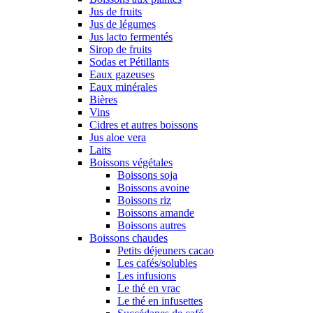
Jus de fruits
Jus de légumes
Jus lacto fermentés
Sirop de fruits
Sodas et Pétillants
Eaux gazeuses
Eaux minérales
Bières
Vins
Cidres et autres boissons
Jus aloe vera
Laits
Boissons végétales
Boissons soja
Boissons avoine
Boissons riz
Boissons amande
Boissons autres
Boissons chaudes
Petits déjeuners cacao
Les cafés/solubles
Les infusions
Le thé en vrac
Le thé en infusettes