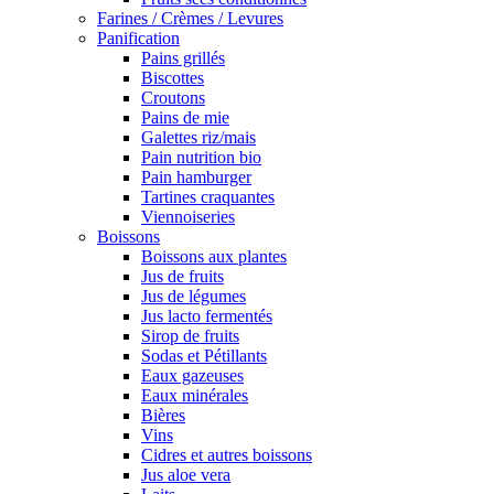
Farines / Crèmes / Levures
Panification
Pains grillés
Biscottes
Croutons
Pains de mie
Galettes riz/mais
Pain nutrition bio
Pain hamburger
Tartines craquantes
Viennoiseries
Boissons
Boissons aux plantes
Jus de fruits
Jus de légumes
Jus lacto fermentés
Sirop de fruits
Sodas et Pétillants
Eaux gazeuses
Eaux minérales
Bières
Vins
Cidres et autres boissons
Jus aloe vera