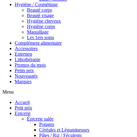
Hygiène / Cosmétique
Beauté corps
Beauté visage
Hygiène cheveux
Hygiène corps
Maquillage
Les 1ers soins
Complément alimentaire
Accessoires
Entretien
Lithothérapie
Promos du mois
Petits prix
Nouveautés
Marques
Menu
Accueil
Petit prix
Epicerie
Épicerie salée
Potages
Céréales et Légumineuses
Pâtes / Riz / Féculents