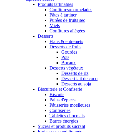
Produits tartinables
Confitures/marmelades
Pâtes à tartiner
Purées de fruits sec
Miels
Confitures allégées
Desserts
Flans & entremets
Desserts de fruits
Gourdes
Pots
Bocaux
Desserts végétaux
Desserts de riz
Dessert lait de coco
Desserts au soja
Biscuiterie et Confiserie
Biscuits
Pains d'épices
Pâtisseries moelleuses
Confiseries
Tablettes chocolats
Barres énergies
Sucres et produits sucrant
Fruits secs conditionnés