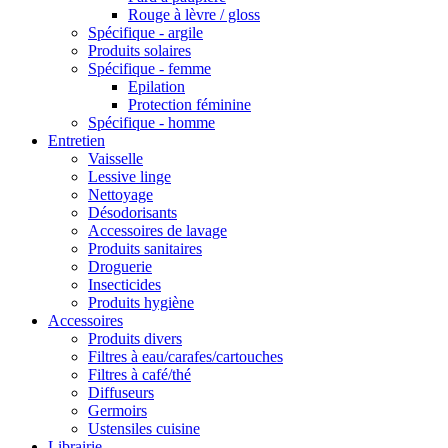
Rouge à lèvre / gloss
Spécifique - argile
Produits solaires
Spécifique - femme
Epilation
Protection féminine
Spécifique - homme
Entretien
Vaisselle
Lessive linge
Nettoyage
Désodorisants
Accessoires de lavage
Produits sanitaires
Droguerie
Insecticides
Produits hygiène
Accessoires
Produits divers
Filtres à eau/carafes/cartouches
Filtres à café/thé
Diffuseurs
Germoirs
Ustensiles cuisine
Librairie