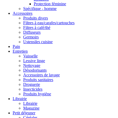
Protection féminine
Spécifique - homme
Accessoires
Produits divers
Filtres à eau/carafes/cartouches
Filtres à café/thé
Diffuseurs
Germoirs
Ustensiles cuisine
Pain
Entretien
Vaisselle
Lessive linge
Nettoyage
Désodorisants
Accessoires de lavage
Produits sanitaires
Droguerie
Insecticides
Produits hygiène
Librairie
Librairie
Magazine
Petit déjeuner
Céréales