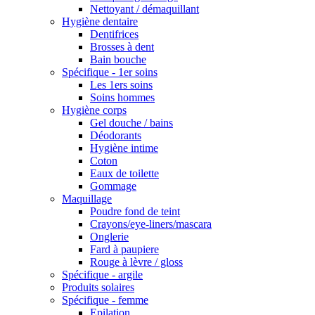
Nettoyant / démaquillant
Hygiène dentaire
Dentifrices
Brosses à dent
Bain bouche
Spécifique - 1er soins
Les 1ers soins
Soins hommes
Hygiène corps
Gel douche / bains
Déodorants
Hygiène intime
Coton
Eaux de toilette
Gommage
Maquillage
Poudre fond de teint
Crayons/eye-liners/mascara
Onglerie
Fard à paupiere
Rouge à lèvre / gloss
Spécifique - argile
Produits solaires
Spécifique - femme
Epilation