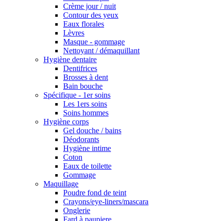
Crème jour / nuit
Contour des yeux
Eaux florales
Lèvres
Masque - gommage
Nettoyant / démaquillant
Hygiène dentaire
Dentifrices
Brosses à dent
Bain bouche
Spécifique - 1er soins
Les 1ers soins
Soins hommes
Hygiène corps
Gel douche / bains
Déodorants
Hygiène intime
Coton
Eaux de toilette
Gommage
Maquillage
Poudre fond de teint
Crayons/eye-liners/mascara
Onglerie
Fard à paupiere