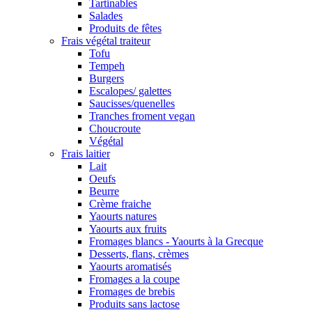
Tartinables
Salades
Produits de fêtes
Frais végétal traiteur
Tofu
Tempeh
Burgers
Escalopes/ galettes
Saucisses/quenelles
Tranches froment vegan
Choucroute
Végétal
Frais laitier
Lait
Oeufs
Beurre
Crème fraiche
Yaourts natures
Yaourts aux fruits
Fromages blancs - Yaourts à la Grecque
Desserts, flans, crèmes
Yaourts aromatisés
Fromages a la coupe
Fromages de brebis
Produits sans lactose