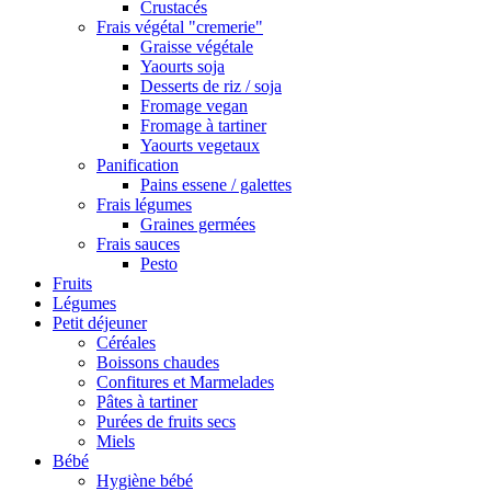
Crustacés
Frais végétal "cremerie"
Graisse végétale
Yaourts soja
Desserts de riz / soja
Fromage vegan
Fromage à tartiner
Yaourts vegetaux
Panification
Pains essene / galettes
Frais légumes
Graines germées
Frais sauces
Pesto
Fruits
Légumes
Petit déjeuner
Céréales
Boissons chaudes
Confitures et Marmelades
Pâtes à tartiner
Purées de fruits secs
Miels
Bébé
Hygiène bébé