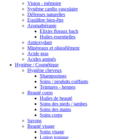
Vision - mémoire
Système cardio vasculaire
Défenses naturelles
Equilibre bien-être
Aromathérapie
Elixirs floraux bach
Huiles essentielles
Antioxydant
Minéreaux et oligoélément
Acide gras
Acides aminés
Hygiène / Cosmétique
Hygiène cheveux
Shampooings
Soins / produits coiffants
Teintures - hennes
Beauté corps
Huiles de beauté
Soins des pieds / jambes
Soins des mains
Soins corps
Savons
Beauté visage
Soins visage
Lotion tonique