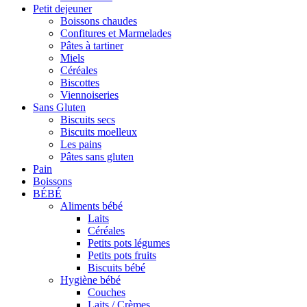
Petit dejeuner
Boissons chaudes
Confitures et Marmelades
Pâtes à tartiner
Miels
Céréales
Biscottes
Viennoiseries
Sans Gluten
Biscuits secs
Biscuits moelleux
Les pains
Pâtes sans gluten
Pain
Boissons
BÉBÉ
Aliments bébé
Laits
Céréales
Petits pots légumes
Petits pots fruits
Biscuits bébé
Hygiène bébé
Couches
Laits / Crèmes