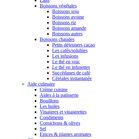
Laits
Boissons végétales
Boissons soja
Boissons avoine
Boissons riz
Boissons amande
Boissons autres
Boissons chaudes
Petits déjeuners cacao
Les cafés/solubles
Les infusions
Le thé en vrac
Le thé en infusettes
Succédanes de café
Céréales instantanée
Aide culinaire
Crème cuisine
Aides à la patisserie
Bouillons
Les huiles
Vinaigres et vinaigrettes
Condiments
Cornichons & olives
Sel
Epices & plantes aromates