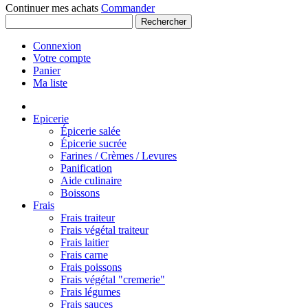
Continuer mes achats
Commander
Rechercher
Connexion
Votre compte
Panier
Ma liste
Epicerie
Épicerie salée
Épicerie sucrée
Farines / Crèmes / Levures
Panification
Aide culinaire
Boissons
Frais
Frais traiteur
Frais végétal traiteur
Frais laitier
Frais carne
Frais poissons
Frais végétal "cremerie"
Frais légumes
Frais sauces