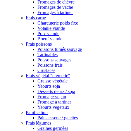
Fromages de chèvre
Fromages de vache
Fromages à tartiner
Frais carne
Charcuterie poids fixe
Volaille viande
Porc viande
Boeuf viande
Frais poissons
Poissons fumés sauvage
Tartinables
Poissons sauvages
Poissons frais
Crustacés
Frais végétal "cremerie"
Graisse végétale
Yaourts soja
Desserts de riz / soja
Fromage vegan
Fromage à tartiner
Yaourts vegetaux
Panification
Pains essene / galettes
Frais légumes
Graines germées