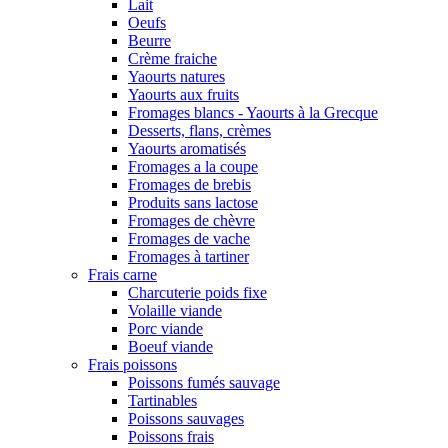
Lait
Oeufs
Beurre
Crème fraiche
Yaourts natures
Yaourts aux fruits
Fromages blancs - Yaourts à la Grecque
Desserts, flans, crèmes
Yaourts aromatisés
Fromages a la coupe
Fromages de brebis
Produits sans lactose
Fromages de chèvre
Fromages de vache
Fromages à tartiner
Frais carne
Charcuterie poids fixe
Volaille viande
Porc viande
Boeuf viande
Frais poissons
Poissons fumés sauvage
Tartinables
Poissons sauvages
Poissons frais