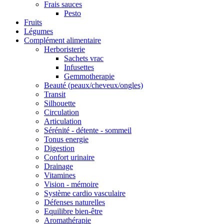
Frais sauces
Pesto
Fruits
Légumes
Complément alimentaire
Herboristerie
Sachets vrac
Infusettes
Gemmotherapie
Beauté (peaux/cheveux/ongles)
Transit
Silhouette
Circulation
Articulation
Sérénité - détente - sommeil
Tonus energie
Digestion
Confort urinaire
Drainage
Vitamines
Vision - mémoire
Système cardio vasculaire
Défenses naturelles
Equilibre bien-être
Aromathérapie