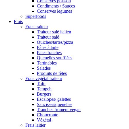
Conserves poisson
Condiments / Sauces
Conserves legumes
Superfoods
Frais
Frais traiteur
Traiteur salé italien
Traiteur salé
Quiches/tartes/pizza
Pâtes à tarte
Pâtes fraiches
Quenelles soufflées
Tartinables
Salades
Produits de fêtes
Frais végétal traiteur
Tofu
Tempeh
Burgers
Escalopes/ galettes
Saucisses/quenelles
Tranches froment vegan
Choucroute
Végétal
Frais laitier