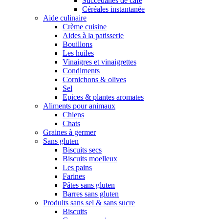
Succédanes de café
Céréales instantanée
Aide culinaire
Crème cuisine
Aides à la patisserie
Bouillons
Les huiles
Vinaigres et vinaigrettes
Condiments
Cornichons & olives
Sel
Epices & plantes aromates
Aliments pour animaux
Chiens
Chats
Graines à germer
Sans gluten
Biscuits secs
Biscuits moelleux
Les pains
Farines
Pâtes sans gluten
Barres sans gluten
Produits sans sel & sans sucre
Biscuits