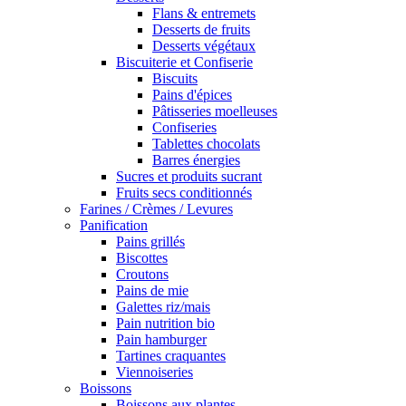
Flans & entremets
Desserts de fruits
Desserts végétaux
Biscuiterie et Confiserie
Biscuits
Pains d'épices
Pâtisseries moelleuses
Confiseries
Tablettes chocolats
Barres énergies
Sucres et produits sucrant
Fruits secs conditionnés
Farines / Crèmes / Levures
Panification
Pains grillés
Biscottes
Croutons
Pains de mie
Galettes riz/mais
Pain nutrition bio
Pain hamburger
Tartines craquantes
Viennoiseries
Boissons
Boissons aux plantes