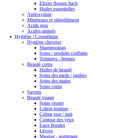
Elixirs floraux bach
Huiles essentielles
Antioxydant
Minéreaux et oligoélément
Acide gras
Acides aminés
Hygiène / Cosmétique
Hygiène cheveux
Shampooings
Soins / produits coiffants
Teintures - hennes
Beauté corps
Huiles de beauté
Soins des pieds / jambes
Soins des mains
Soins corps
Savons
Beauté visage
Soins visage
Lotion tonique
Crème jour / nuit
Contour des yeux
Eaux florales
Lèvres
Masque - gommage