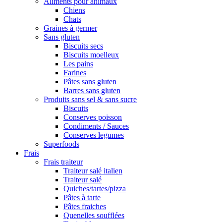
Aliments pour animaux
Chiens
Chats
Graines à germer
Sans gluten
Biscuits secs
Biscuits moelleux
Les pains
Farines
Pâtes sans gluten
Barres sans gluten
Produits sans sel & sans sucre
Biscuits
Conserves poisson
Condiments / Sauces
Conserves legumes
Superfoods
Frais
Frais traiteur
Traiteur salé italien
Traiteur salé
Quiches/tartes/pizza
Pâtes à tarte
Pâtes fraiches
Quenelles soufflées