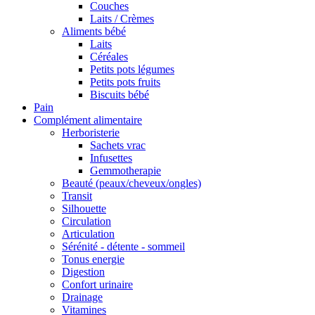
Couches
Laits / Crèmes
Aliments bébé
Laits
Céréales
Petits pots légumes
Petits pots fruits
Biscuits bébé
Pain
Complément alimentaire
Herboristerie
Sachets vrac
Infusettes
Gemmotherapie
Beauté (peaux/cheveux/ongles)
Transit
Silhouette
Circulation
Articulation
Sérénité - détente - sommeil
Tonus energie
Digestion
Confort urinaire
Drainage
Vitamines