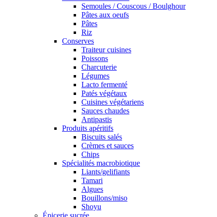
Semoules / Couscous / Boulghour
Pâtes aux oeufs
Pâtes
Riz
Conserves
Traiteur cuisines
Poissons
Charcuterie
Légumes
Lacto fermenté
Patés végétaux
Cuisines végétariens
Sauces chaudes
Antipastis
Produits apéritifs
Biscuits salés
Crèmes et sauces
Chips
Spécialités macrobiotique
Liants/gelifiants
Tamari
Algues
Bouillons/miso
Shoyu
Épicerie sucrée