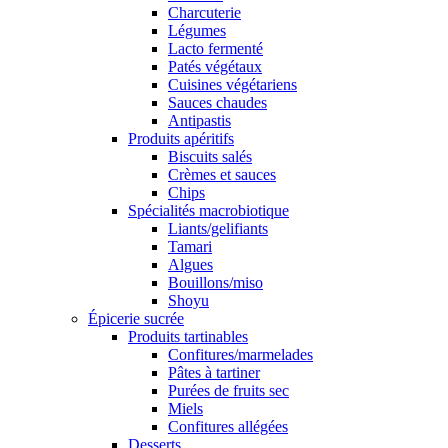
Charcuterie
Légumes
Lacto fermenté
Patés végétaux
Cuisines végétariens
Sauces chaudes
Antipastis
Produits apéritifs
Biscuits salés
Crèmes et sauces
Chips
Spécialités macrobiotique
Liants/gelifiants
Tamari
Algues
Bouillons/miso
Shoyu
Épicerie sucrée
Produits tartinables
Confitures/marmelades
Pâtes à tartiner
Purées de fruits sec
Miels
Confitures allégées
Desserts