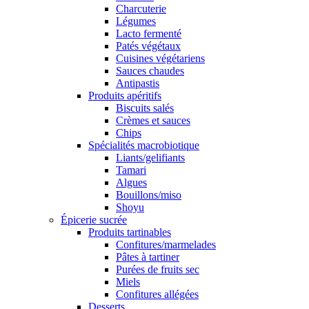
Charcuterie
Légumes
Lacto fermenté
Patés végétaux
Cuisines végétariens
Sauces chaudes
Antipastis
Produits apéritifs
Biscuits salés
Crèmes et sauces
Chips
Spécialités macrobiotique
Liants/gelifiants
Tamari
Algues
Bouillons/miso
Shoyu
Épicerie sucrée
Produits tartinables
Confitures/marmelades
Pâtes à tartiner
Purées de fruits sec
Miels
Confitures allégées
Desserts