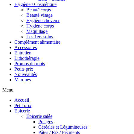
Hygiène / Cosmétique
Beauté corps
Beauté visage
Hygiène cheveux
Hygiène corps
Maquillage
Les 1ers soins
Complément alimentaire
Accessoires
Entretien
Lithothérapie
Promos du mois
Petits prix
Nouveautés
Marques
Menu
Accueil
Petit prix
Epicerie
Épicerie salée
Potages
Céréales et Légumineuses
Pâtes / Riz / Féculents