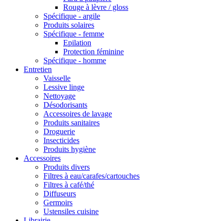
Rouge à lèvre / gloss
Spécifique - argile
Produits solaires
Spécifique - femme
Epilation
Protection féminine
Spécifique - homme
Entretien
Vaisselle
Lessive linge
Nettoyage
Désodorisants
Accessoires de lavage
Produits sanitaires
Droguerie
Insecticides
Produits hygiène
Accessoires
Produits divers
Filtres à eau/carafes/cartouches
Filtres à café/thé
Diffuseurs
Germoirs
Ustensiles cuisine
Librairie