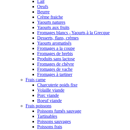
Lait
Oeufs
Beurre
Crème fraiche
Yaourts natures
Yaourts aux fruits
Fromages blancs - Yaourts à la Grecque
Desserts, flans, crèmes
Yaourts aromatisés
Fromages a la coupe
Fromages de brebis
Produits sans lactose
Fromages de chèvre
Fromages de vache
Fromages à tartiner
Frais carne
Charcuterie poids fixe
Volaille viande
Porc viande
Boeuf viande
Frais poissons
Poissons fumés sauvage
Tartinables
Poissons sauvages
Poissons frais