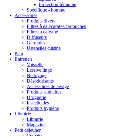
Protection féminine
Spécifique - homme
Accessoires
Produits divers
Filtres à eau/carafes/cartouches
Filtres à café/thé
Diffuseurs
Germoirs
Ustensiles cuisine
Pain
Entretien
Vaisselle
Lessive linge
Nettoyage
Désodorisants
Accessoires de lavage
Produits sanitaires
Droguerie
Insecticides
Produits hygiène
Librairie
Librairie
Magazine
Petit déjeuner
Céréales