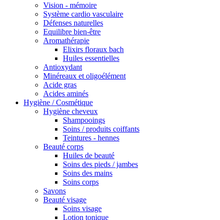
Vision - mémoire
Système cardio vasculaire
Défenses naturelles
Equilibre bien-être
Aromathérapie
Elixirs floraux bach
Huiles essentielles
Antioxydant
Minéreaux et oligoélément
Acide gras
Acides aminés
Hygiène / Cosmétique
Hygiène cheveux
Shampooings
Soins / produits coiffants
Teintures - hennes
Beauté corps
Huiles de beauté
Soins des pieds / jambes
Soins des mains
Soins corps
Savons
Beauté visage
Soins visage
Lotion tonique