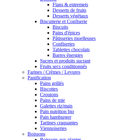
Flans & entremets
Desserts de fruits
Desserts végétaux
Biscuiterie et Confiserie
Biscuits
Pains d'épices
Pâtisseries moelleuses
Confiseries
Tablettes chocolats
Barres énergies
Sucres et produits sucrant
Fruits secs conditionnés
Farines / Crèmes / Levures
Panification
Pains grillés
Biscottes
Croutons
Pains de mie
Galettes riz/mais
Pain nutrition bio
Pain hamburger
Tartines craquantes
Viennoiseries
Boissons
Boissons aux plantes