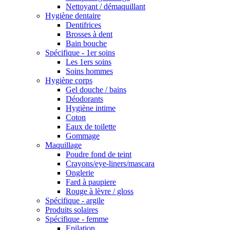
Nettoyant / démaquillant
Hygiène dentaire
Dentifrices
Brosses à dent
Bain bouche
Spécifique - 1er soins
Les 1ers soins
Soins hommes
Hygiène corps
Gel douche / bains
Déodorants
Hygiène intime
Coton
Eaux de toilette
Gommage
Maquillage
Poudre fond de teint
Crayons/eye-liners/mascara
Onglerie
Fard à paupiere
Rouge à lèvre / gloss
Spécifique - argile
Produits solaires
Spécifique - femme
Epilation