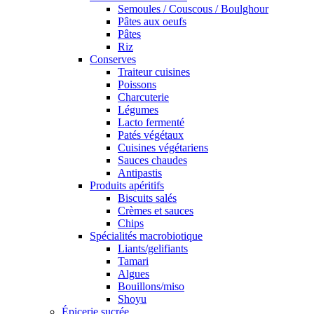
Semoules / Couscous / Boulghour
Pâtes aux oeufs
Pâtes
Riz
Conserves
Traiteur cuisines
Poissons
Charcuterie
Légumes
Lacto fermenté
Patés végétaux
Cuisines végétariens
Sauces chaudes
Antipastis
Produits apéritifs
Biscuits salés
Crèmes et sauces
Chips
Spécialités macrobiotique
Liants/gelifiants
Tamari
Algues
Bouillons/miso
Shoyu
Épicerie sucrée