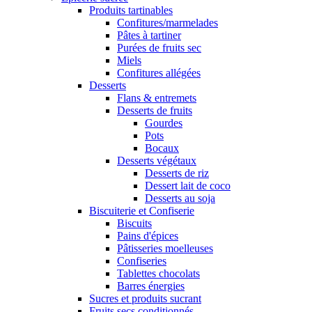
Produits tartinables
Confitures/marmelades
Pâtes à tartiner
Purées de fruits sec
Miels
Confitures allégées
Desserts
Flans & entremets
Desserts de fruits
Gourdes
Pots
Bocaux
Desserts végétaux
Desserts de riz
Dessert lait de coco
Desserts au soja
Biscuiterie et Confiserie
Biscuits
Pains d'épices
Pâtisseries moelleuses
Confiseries
Tablettes chocolats
Barres énergies
Sucres et produits sucrant
Fruits secs conditionnés