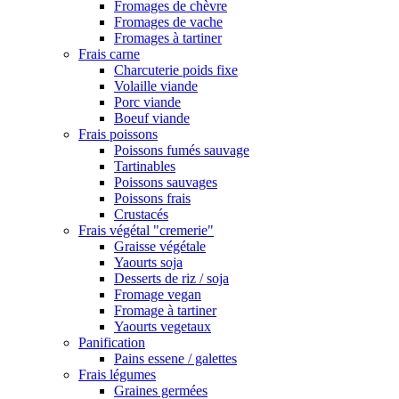
Fromages de chèvre
Fromages de vache
Fromages à tartiner
Frais carne
Charcuterie poids fixe
Volaille viande
Porc viande
Boeuf viande
Frais poissons
Poissons fumés sauvage
Tartinables
Poissons sauvages
Poissons frais
Crustacés
Frais végétal "cremerie"
Graisse végétale
Yaourts soja
Desserts de riz / soja
Fromage vegan
Fromage à tartiner
Yaourts vegetaux
Panification
Pains essene / galettes
Frais légumes
Graines germées