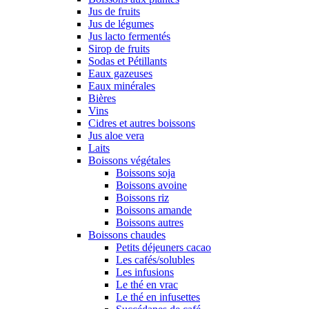
Jus de fruits
Jus de légumes
Jus lacto fermentés
Sirop de fruits
Sodas et Pétillants
Eaux gazeuses
Eaux minérales
Bières
Vins
Cidres et autres boissons
Jus aloe vera
Laits
Boissons végétales
Boissons soja
Boissons avoine
Boissons riz
Boissons amande
Boissons autres
Boissons chaudes
Petits déjeuners cacao
Les cafés/solubles
Les infusions
Le thé en vrac
Le thé en infusettes