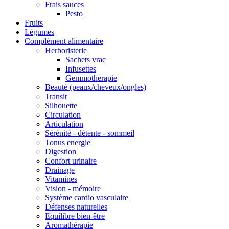
Frais sauces
Pesto
Fruits
Légumes
Complément alimentaire
Herboristerie
Sachets vrac
Infusettes
Gemmotherapie
Beauté (peaux/cheveux/ongles)
Transit
Silhouette
Circulation
Articulation
Sérénité - détente - sommeil
Tonus energie
Digestion
Confort urinaire
Drainage
Vitamines
Vision - mémoire
Système cardio vasculaire
Défenses naturelles
Equilibre bien-être
Aromathérapie