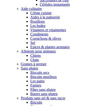
Succédanes de café
Céréales instantanée
Aide culinaire
Crème cuisine
Aides à la patisserie
Bouillons
Les huiles
Vinaigres et vinaigrettes
Condiments
Cornichons & olives
Sel
Epices & plantes aromates
Aliments pour animaux
Chiens
Chats
Graines à germer
Sans gluten
Biscuits secs
Biscuits moelleux
Les pains
Farines
Pâtes sans gluten
Barres sans gluten
Produits sans sel & sans sucre
Biscuits