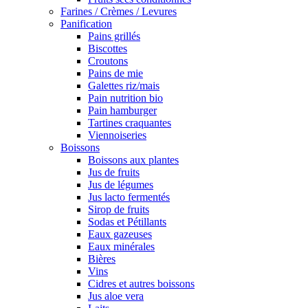
Farines / Crèmes / Levures
Panification
Pains grillés
Biscottes
Croutons
Pains de mie
Galettes riz/mais
Pain nutrition bio
Pain hamburger
Tartines craquantes
Viennoiseries
Boissons
Boissons aux plantes
Jus de fruits
Jus de légumes
Jus lacto fermentés
Sirop de fruits
Sodas et Pétillants
Eaux gazeuses
Eaux minérales
Bières
Vins
Cidres et autres boissons
Jus aloe vera