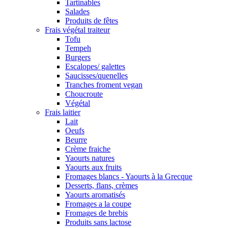
Tartinables
Salades
Produits de fêtes
Frais végétal traiteur
Tofu
Tempeh
Burgers
Escalopes/ galettes
Saucisses/quenelles
Tranches froment vegan
Choucroute
Végétal
Frais laitier
Lait
Oeufs
Beurre
Crème fraiche
Yaourts natures
Yaourts aux fruits
Fromages blancs - Yaourts à la Grecque
Desserts, flans, crèmes
Yaourts aromatisés
Fromages a la coupe
Fromages de brebis
Produits sans lactose