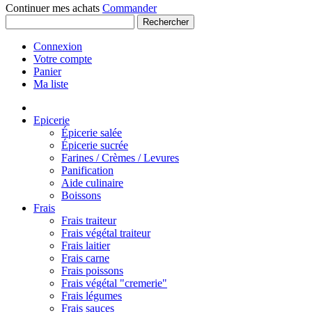
Continuer mes achats
Commander
Rechercher
Connexion
Votre compte
Panier
Ma liste
Epicerie
Épicerie salée
Épicerie sucrée
Farines / Crèmes / Levures
Panification
Aide culinaire
Boissons
Frais
Frais traiteur
Frais végétal traiteur
Frais laitier
Frais carne
Frais poissons
Frais végétal "cremerie"
Frais légumes
Frais sauces