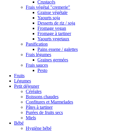
Crustacés
Frais végétal "cremerie"
Graisse végétale
Yaourts soja
Desserts de riz / soja
Fromage vegan
Fromage à tartiner
Yaourts vegetaux
Panification
Pains essene / galettes
Frais légumes
Graines germées
Frais sauces
Pesto
Fruits
Légumes
Petit déjeuner
Céréales
Boissons chaudes
Confitures et Marmelades
Pâtes à tartiner
Purées de fruits secs
Miels
Bébé
Hygiène bébé