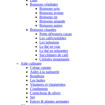
Laits
Boissons végétales
Boissons soja
Boissons avoine
Boissons riz
Boissons amande
Boissons autres
Boissons chaudes
Petits déjeuners cacao
Les cafés/solubles
Les infusions
Le thé en vrac
Le thé en infusettes
Succédanes de café
Céréales instantanée
Aide culinaire
Crème cuisine
Aides à la patisserie
Bouillons
Les huiles
Vinaigres et vinaigrettes
Condiments
Cornichons & olives
Sel
Epices & plantes aromates