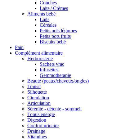
Couches
Laits / Crèmes
Aliments bébé
Laits
Céréales
Petits pots légumes
Petits pots fruits
Biscuits bébé
Pain
Complément alimentaire
Herboristerie
Sachets vrac
Infusettes
Gemmotherapie
Beauté (peaux/cheveux/ongles)
Transit
Silhouette
Circulation
Articulation
Sérénité - détente - sommeil
Tonus energie
Digestion
Confort urinaire
Drainage
Vitamines