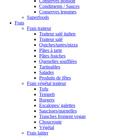
Conserves poisson
Condiments / Sauces
Conserves legumes
Superfoods
Frais
Frais traiteur
Traiteur salé italien
Traiteur salé
Quiches/tartes/pizza
Pâtes à tarte
Pâtes fraiches
Quenelles soufflées
Tartinables
Salades
Produits de fêtes
Frais végétal traiteur
Tofu
Tempeh
Burgers
Escalopes/ galettes
Saucisses/quenelles
Tranches froment vegan
Choucroute
Végétal
Frais laitier