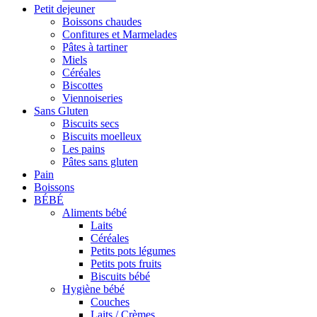
Petit dejeuner
Boissons chaudes
Confitures et Marmelades
Pâtes à tartiner
Miels
Céréales
Biscottes
Viennoiseries
Sans Gluten
Biscuits secs
Biscuits moelleux
Les pains
Pâtes sans gluten
Pain
Boissons
BÉBÉ
Aliments bébé
Laits
Céréales
Petits pots légumes
Petits pots fruits
Biscuits bébé
Hygiène bébé
Couches
Laits / Crèmes