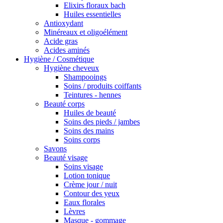
Elixirs floraux bach
Huiles essentielles
Antioxydant
Minéreaux et oligoélément
Acide gras
Acides aminés
Hygiène / Cosmétique
Hygiène cheveux
Shampooings
Soins / produits coiffants
Teintures - hennes
Beauté corps
Huiles de beauté
Soins des pieds / jambes
Soins des mains
Soins corps
Savons
Beauté visage
Soins visage
Lotion tonique
Crème jour / nuit
Contour des yeux
Eaux florales
Lèvres
Masque - gommage