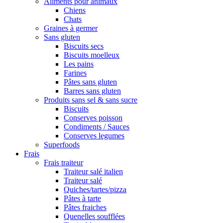
Aliments pour animaux
Chiens
Chats
Graines à germer
Sans gluten
Biscuits secs
Biscuits moelleux
Les pains
Farines
Pâtes sans gluten
Barres sans gluten
Produits sans sel & sans sucre
Biscuits
Conserves poisson
Condiments / Sauces
Conserves legumes
Superfoods
Frais
Frais traiteur
Traiteur salé italien
Traiteur salé
Quiches/tartes/pizza
Pâtes à tarte
Pâtes fraiches
Quenelles soufflées