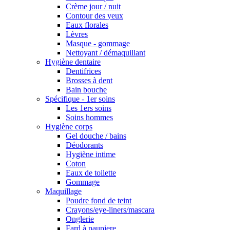
Crème jour / nuit
Contour des yeux
Eaux florales
Lèvres
Masque - gommage
Nettoyant / démaquillant
Hygiène dentaire
Dentifrices
Brosses à dent
Bain bouche
Spécifique - 1er soins
Les 1ers soins
Soins hommes
Hygiène corps
Gel douche / bains
Déodorants
Hygiène intime
Coton
Eaux de toilette
Gommage
Maquillage
Poudre fond de teint
Crayons/eye-liners/mascara
Onglerie
Fard à paupiere