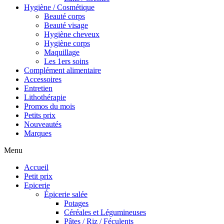
Hygiène / Cosmétique
Beauté corps
Beauté visage
Hygiène cheveux
Hygiène corps
Maquillage
Les 1ers soins
Complément alimentaire
Accessoires
Entretien
Lithothérapie
Promos du mois
Petits prix
Nouveautés
Marques
Menu
Accueil
Petit prix
Epicerie
Épicerie salée
Potages
Céréales et Légumineuses
Pâtes / Riz / Féculents