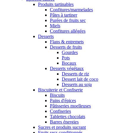
Produits tartinables
Confitures/marmelades
Pâtes à tartiner
Purées de fruits sec
Miels
Confitures allégées
Desserts
Flans & entremets
Desserts de fruits
Gourdes
Pots
Bocaux
Desserts végétaux
Desserts de riz
Dessert lait de coco
Desserts au soja
Biscuiterie et Confiserie
Biscuits
Pains d'épices
Pâtisseries moelleuses
Confiseries
Tablettes chocolats
Barres énergies
Sucres et produits sucrant
Fruits secs conditionnés