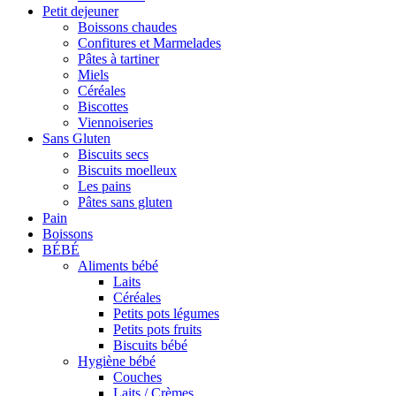
Petit dejeuner
Boissons chaudes
Confitures et Marmelades
Pâtes à tartiner
Miels
Céréales
Biscottes
Viennoiseries
Sans Gluten
Biscuits secs
Biscuits moelleux
Les pains
Pâtes sans gluten
Pain
Boissons
BÉBÉ
Aliments bébé
Laits
Céréales
Petits pots légumes
Petits pots fruits
Biscuits bébé
Hygiène bébé
Couches
Laits / Crèmes