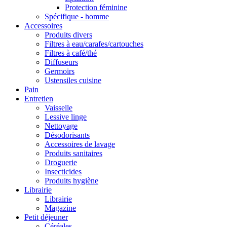
Protection féminine
Spécifique - homme
Accessoires
Produits divers
Filtres à eau/carafes/cartouches
Filtres à café/thé
Diffuseurs
Germoirs
Ustensiles cuisine
Pain
Entretien
Vaisselle
Lessive linge
Nettoyage
Désodorisants
Accessoires de lavage
Produits sanitaires
Droguerie
Insecticides
Produits hygiène
Librairie
Librairie
Magazine
Petit déjeuner
Céréales