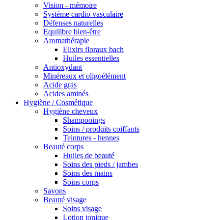
Vision - mémoire
Système cardio vasculaire
Défenses naturelles
Equilibre bien-être
Aromathérapie
Elixirs floraux bach
Huiles essentielles
Antioxydant
Minéreaux et oligoélément
Acide gras
Acides aminés
Hygiène / Cosmétique
Hygiène cheveux
Shampooings
Soins / produits coiffants
Teintures - hennes
Beauté corps
Huiles de beauté
Soins des pieds / jambes
Soins des mains
Soins corps
Savons
Beauté visage
Soins visage
Lotion tonique