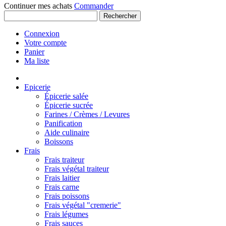
Continuer mes achats
Commander
Rechercher
Connexion
Votre compte
Panier
Ma liste
Epicerie
Épicerie salée
Épicerie sucrée
Farines / Crèmes / Levures
Panification
Aide culinaire
Boissons
Frais
Frais traiteur
Frais végétal traiteur
Frais laitier
Frais carne
Frais poissons
Frais végétal "cremerie"
Frais légumes
Frais sauces