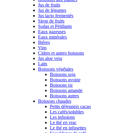
Jus de fruits
Jus de légumes
Jus lacto fermentés
Sirop de fruits
Sodas et Pétillants
Eaux gazeuses
Eaux minérales
Bières
Vins
Cidres et autres boissons
Jus aloe vera
Laits
Boissons végétales
Boissons soja
Boissons avoine
Boissons riz
Boissons amande
Boissons autres
Boissons chaudes
Petits déjeuners cacao
Les cafés/solubles
Les infusions
Le thé en vrac
Le thé en infusettes