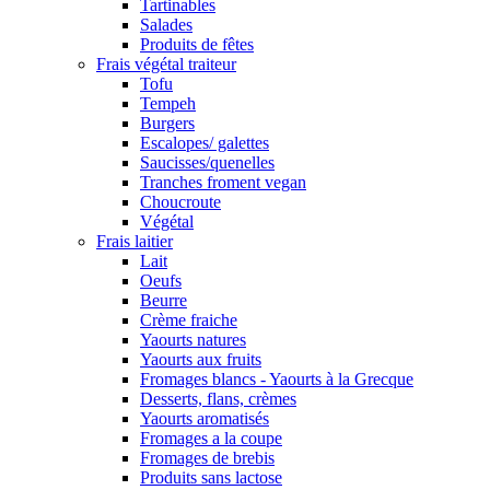
Tartinables
Salades
Produits de fêtes
Frais végétal traiteur
Tofu
Tempeh
Burgers
Escalopes/ galettes
Saucisses/quenelles
Tranches froment vegan
Choucroute
Végétal
Frais laitier
Lait
Oeufs
Beurre
Crème fraiche
Yaourts natures
Yaourts aux fruits
Fromages blancs - Yaourts à la Grecque
Desserts, flans, crèmes
Yaourts aromatisés
Fromages a la coupe
Fromages de brebis
Produits sans lactose