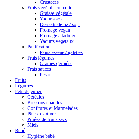
Crustacés
Frais végétal "cremerie"
Graisse végétale
Yaourts soja
Desserts de riz / soja
Fromage vegan
Fromage à tartiner
Yaourts vegetaux
Panification
Pains essene / galettes
Frais légumes
Graines germées
Frais sauces
Pesto
Fruits
Légumes
Petit déjeuner
Céréales
Boissons chaudes
Confitures et Marmelades
Pâtes à tartiner
Purées de fruits secs
Miels
Bébé
Hygiène bébé