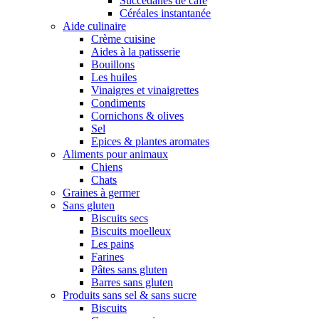
Succédanes de café
Céréales instantanée
Aide culinaire
Crème cuisine
Aides à la patisserie
Bouillons
Les huiles
Vinaigres et vinaigrettes
Condiments
Cornichons & olives
Sel
Epices & plantes aromates
Aliments pour animaux
Chiens
Chats
Graines à germer
Sans gluten
Biscuits secs
Biscuits moelleux
Les pains
Farines
Pâtes sans gluten
Barres sans gluten
Produits sans sel & sans sucre
Biscuits