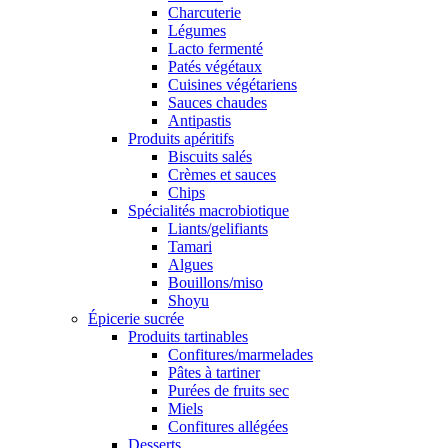
Charcuterie
Légumes
Lacto fermenté
Patés végétaux
Cuisines végétariens
Sauces chaudes
Antipastis
Produits apéritifs
Biscuits salés
Crèmes et sauces
Chips
Spécialités macrobiotique
Liants/gelifiants
Tamari
Algues
Bouillons/miso
Shoyu
Épicerie sucrée
Produits tartinables
Confitures/marmelades
Pâtes à tartiner
Purées de fruits sec
Miels
Confitures allégées
Desserts