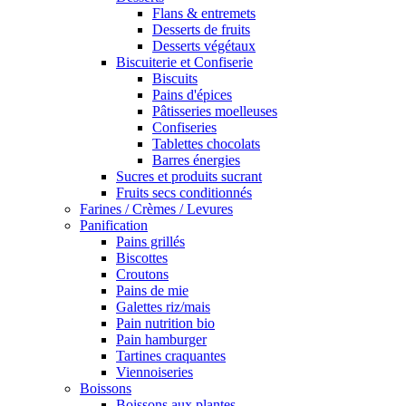
Flans & entremets
Desserts de fruits
Desserts végétaux
Biscuiterie et Confiserie
Biscuits
Pains d'épices
Pâtisseries moelleuses
Confiseries
Tablettes chocolats
Barres énergies
Sucres et produits sucrant
Fruits secs conditionnés
Farines / Crèmes / Levures
Panification
Pains grillés
Biscottes
Croutons
Pains de mie
Galettes riz/mais
Pain nutrition bio
Pain hamburger
Tartines craquantes
Viennoiseries
Boissons
Boissons aux plantes