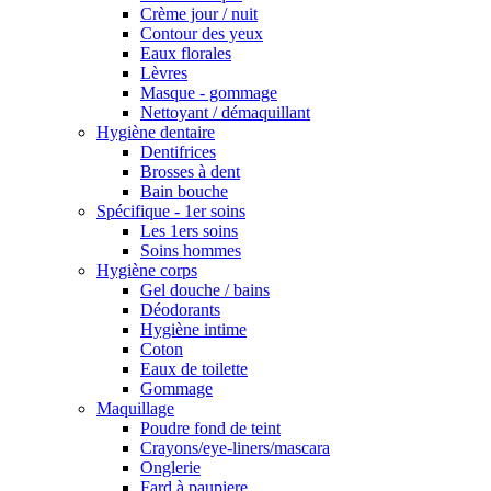
Crème jour / nuit
Contour des yeux
Eaux florales
Lèvres
Masque - gommage
Nettoyant / démaquillant
Hygiène dentaire
Dentifrices
Brosses à dent
Bain bouche
Spécifique - 1er soins
Les 1ers soins
Soins hommes
Hygiène corps
Gel douche / bains
Déodorants
Hygiène intime
Coton
Eaux de toilette
Gommage
Maquillage
Poudre fond de teint
Crayons/eye-liners/mascara
Onglerie
Fard à paupiere