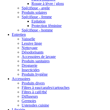
Rouge à lèvre / gloss
Spécifique - argile
Produits solaires
Spécifique - femme
Epilation
Protection féminine
Spécifique - homme
Entretien
Vaisselle
Lessive linge
Nettoyage
Désodorisants
Accessoires de lavage
Produits sanitaires
Droguerie
Insecticides
Produits hygiène
Accessoires
Produits divers
Filtres à eau/carafes/cartouches
Filtres à café/thé
Diffuseurs
Germoirs
Ustensiles cuisine
Librairie