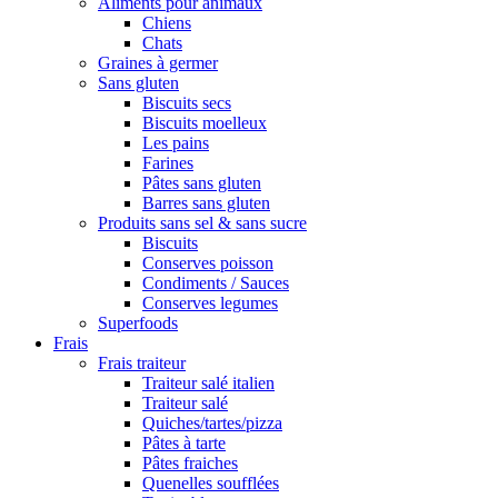
Aliments pour animaux
Chiens
Chats
Graines à germer
Sans gluten
Biscuits secs
Biscuits moelleux
Les pains
Farines
Pâtes sans gluten
Barres sans gluten
Produits sans sel & sans sucre
Biscuits
Conserves poisson
Condiments / Sauces
Conserves legumes
Superfoods
Frais
Frais traiteur
Traiteur salé italien
Traiteur salé
Quiches/tartes/pizza
Pâtes à tarte
Pâtes fraiches
Quenelles soufflées