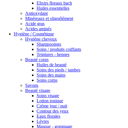
Elixirs floraux bach
Huiles essentielles
Antioxydant
Minéreaux et oligoélément
Acide gras
Acides aminés
Hygiène / Cosmétique
Hygiène cheveux
Shampooings
Soins / produits coiffants
Teintures - hennes
Beauté corps
Huiles de beauté
Soins des pieds / jambes
Soins des mains
Soins corps
Savons
Beauté visage
Soins visage
Lotion tonique
Crème jour / nuit
Contour des yeux
Eaux florales
Lèvres
Masque - gommage