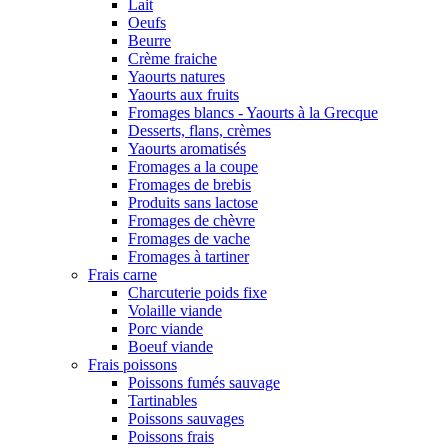
Lait
Oeufs
Beurre
Crème fraiche
Yaourts natures
Yaourts aux fruits
Fromages blancs - Yaourts à la Grecque
Desserts, flans, crèmes
Yaourts aromatisés
Fromages a la coupe
Fromages de brebis
Produits sans lactose
Fromages de chèvre
Fromages de vache
Fromages à tartiner
Frais carne
Charcuterie poids fixe
Volaille viande
Porc viande
Boeuf viande
Frais poissons
Poissons fumés sauvage
Tartinables
Poissons sauvages
Poissons frais