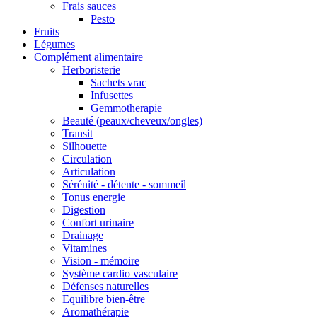
Frais sauces
Pesto
Fruits
Légumes
Complément alimentaire
Herboristerie
Sachets vrac
Infusettes
Gemmotherapie
Beauté (peaux/cheveux/ongles)
Transit
Silhouette
Circulation
Articulation
Sérénité - détente - sommeil
Tonus energie
Digestion
Confort urinaire
Drainage
Vitamines
Vision - mémoire
Système cardio vasculaire
Défenses naturelles
Equilibre bien-être
Aromathérapie