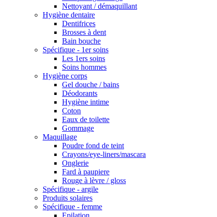
Nettoyant / démaquillant
Hygiène dentaire
Dentifrices
Brosses à dent
Bain bouche
Spécifique - 1er soins
Les 1ers soins
Soins hommes
Hygiène corps
Gel douche / bains
Déodorants
Hygiène intime
Coton
Eaux de toilette
Gommage
Maquillage
Poudre fond de teint
Crayons/eye-liners/mascara
Onglerie
Fard à paupiere
Rouge à lèvre / gloss
Spécifique - argile
Produits solaires
Spécifique - femme
Epilation