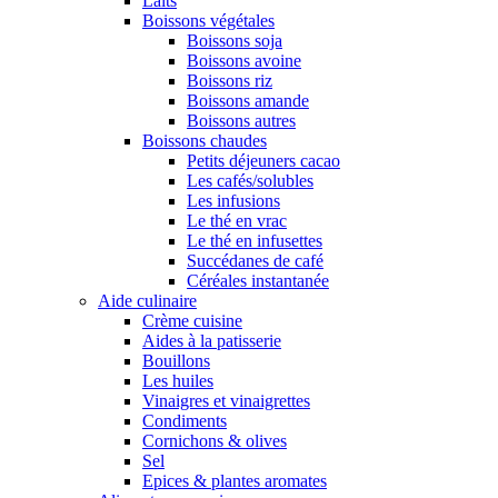
Laits
Boissons végétales
Boissons soja
Boissons avoine
Boissons riz
Boissons amande
Boissons autres
Boissons chaudes
Petits déjeuners cacao
Les cafés/solubles
Les infusions
Le thé en vrac
Le thé en infusettes
Succédanes de café
Céréales instantanée
Aide culinaire
Crème cuisine
Aides à la patisserie
Bouillons
Les huiles
Vinaigres et vinaigrettes
Condiments
Cornichons & olives
Sel
Epices & plantes aromates