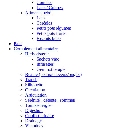
Couches
Laits / Crèmes
Aliments bébé
Laits
Céréales
Petits pots légumes
Petits pots fruits
Biscuits bébé
Pain
Complément alimentaire
Herboristerie
Sachets vrac
Infusettes
Gemmotherapie
Beauté (peaux/cheveux/ongles)
Transit
Silhouette
Circulation
Articulation
Sérénité - détente - sommeil
Tonus energie
Digestion
Confort urinaire
Drainage
Vitamines