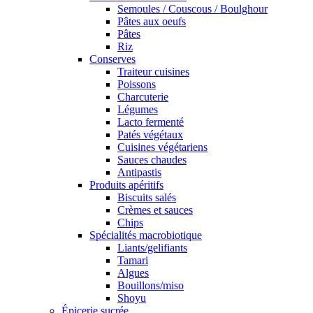
Semoules / Couscous / Boulghour
Pâtes aux oeufs
Pâtes
Riz
Conserves
Traiteur cuisines
Poissons
Charcuterie
Légumes
Lacto fermenté
Patés végétaux
Cuisines végétariens
Sauces chaudes
Antipastis
Produits apéritifs
Biscuits salés
Crèmes et sauces
Chips
Spécialités macrobiotique
Liants/gelifiants
Tamari
Algues
Bouillons/miso
Shoyu
Épicerie sucrée