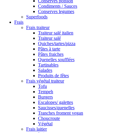
Conserves poisson
Condiments / Sauces
Conserves legumes
Superfoods
Frais
Frais traiteur
Traiteur salé italien
Traiteur salé
Quiches/tartes/pizza
Pâtes à tarte
Pâtes fraiches
Quenelles soufflées
Tartinables
Salades
Produits de fêtes
Frais végétal traiteur
Tofu
Tempeh
Burgers
Escalopes/ galettes
Saucisses/quenelles
Tranches froment vegan
Choucroute
Végétal
Frais laitier