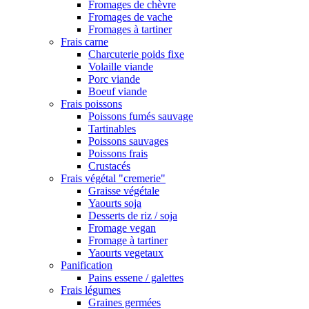
Fromages de chèvre
Fromages de vache
Fromages à tartiner
Frais carne
Charcuterie poids fixe
Volaille viande
Porc viande
Boeuf viande
Frais poissons
Poissons fumés sauvage
Tartinables
Poissons sauvages
Poissons frais
Crustacés
Frais végétal "cremerie"
Graisse végétale
Yaourts soja
Desserts de riz / soja
Fromage vegan
Fromage à tartiner
Yaourts vegetaux
Panification
Pains essene / galettes
Frais légumes
Graines germées