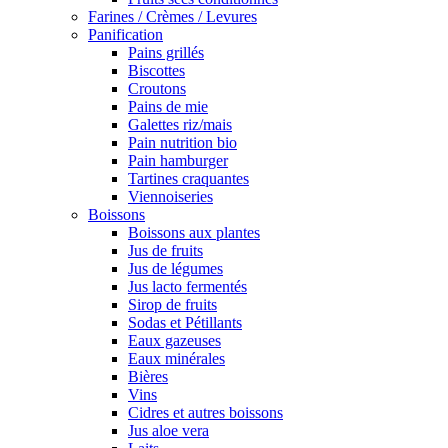
Farines / Crèmes / Levures
Panification
Pains grillés
Biscottes
Croutons
Pains de mie
Galettes riz/mais
Pain nutrition bio
Pain hamburger
Tartines craquantes
Viennoiseries
Boissons
Boissons aux plantes
Jus de fruits
Jus de légumes
Jus lacto fermentés
Sirop de fruits
Sodas et Pétillants
Eaux gazeuses
Eaux minérales
Bières
Vins
Cidres et autres boissons
Jus aloe vera