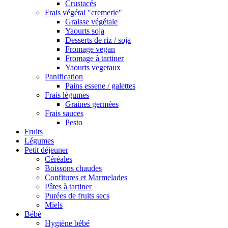
Crustacés
Frais végétal "cremerie"
Graisse végétale
Yaourts soja
Desserts de riz / soja
Fromage vegan
Fromage à tartiner
Yaourts vegetaux
Panification
Pains essene / galettes
Frais légumes
Graines germées
Frais sauces
Pesto
Fruits
Légumes
Petit déjeuner
Céréales
Boissons chaudes
Confitures et Marmelades
Pâtes à tartiner
Purées de fruits secs
Miels
Bébé
Hygiène bébé