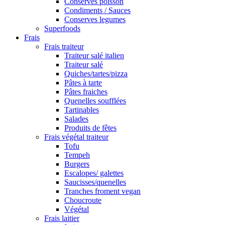
Conserves poisson
Condiments / Sauces
Conserves legumes
Superfoods
Frais
Frais traiteur
Traiteur salé italien
Traiteur salé
Quiches/tartes/pizza
Pâtes à tarte
Pâtes fraiches
Quenelles soufflées
Tartinables
Salades
Produits de fêtes
Frais végétal traiteur
Tofu
Tempeh
Burgers
Escalopes/ galettes
Saucisses/quenelles
Tranches froment vegan
Choucroute
Végétal
Frais laitier