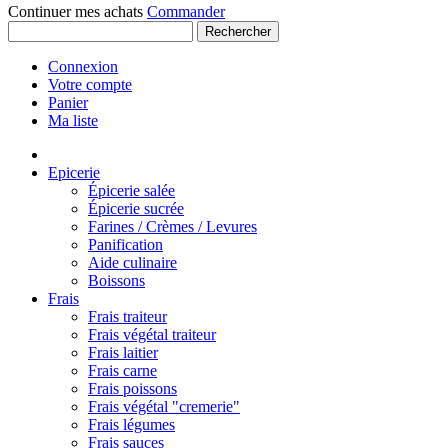
Continuer mes achats
Commander
Rechercher
Connexion
Votre compte
Panier
Ma liste
Epicerie
Épicerie salée
Épicerie sucrée
Farines / Crèmes / Levures
Panification
Aide culinaire
Boissons
Frais
Frais traiteur
Frais végétal traiteur
Frais laitier
Frais carne
Frais poissons
Frais végétal "cremerie"
Frais légumes
Frais sauces