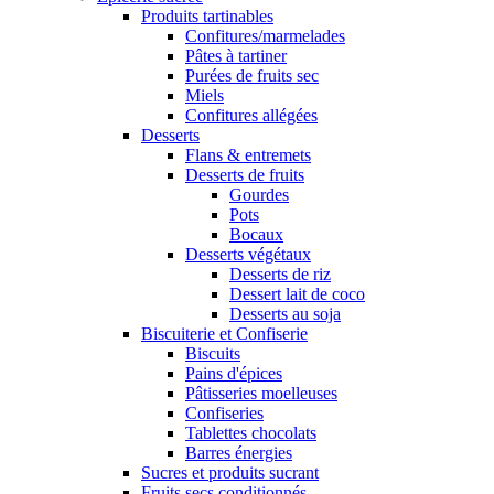
Produits tartinables
Confitures/marmelades
Pâtes à tartiner
Purées de fruits sec
Miels
Confitures allégées
Desserts
Flans & entremets
Desserts de fruits
Gourdes
Pots
Bocaux
Desserts végétaux
Desserts de riz
Dessert lait de coco
Desserts au soja
Biscuiterie et Confiserie
Biscuits
Pains d'épices
Pâtisseries moelleuses
Confiseries
Tablettes chocolats
Barres énergies
Sucres et produits sucrant
Fruits secs conditionnés