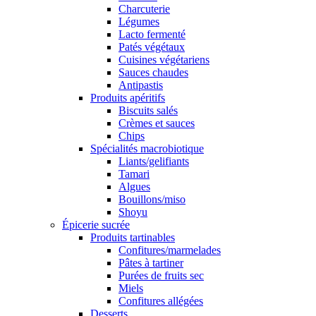
Charcuterie
Légumes
Lacto fermenté
Patés végétaux
Cuisines végétariens
Sauces chaudes
Antipastis
Produits apéritifs
Biscuits salés
Crèmes et sauces
Chips
Spécialités macrobiotique
Liants/gelifiants
Tamari
Algues
Bouillons/miso
Shoyu
Épicerie sucrée
Produits tartinables
Confitures/marmelades
Pâtes à tartiner
Purées de fruits sec
Miels
Confitures allégées
Desserts