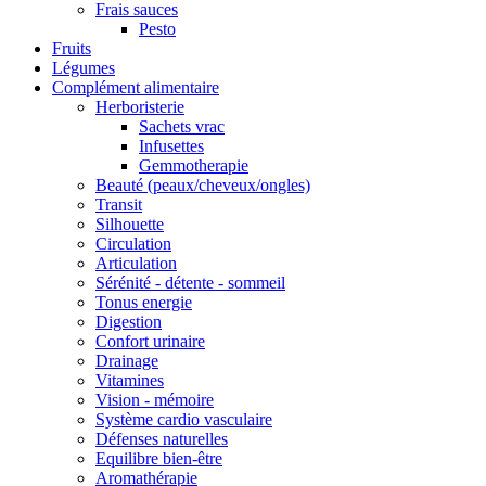
Frais sauces
Pesto
Fruits
Légumes
Complément alimentaire
Herboristerie
Sachets vrac
Infusettes
Gemmotherapie
Beauté (peaux/cheveux/ongles)
Transit
Silhouette
Circulation
Articulation
Sérénité - détente - sommeil
Tonus energie
Digestion
Confort urinaire
Drainage
Vitamines
Vision - mémoire
Système cardio vasculaire
Défenses naturelles
Equilibre bien-être
Aromathérapie