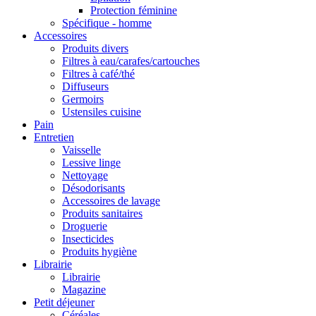
Protection féminine
Spécifique - homme
Accessoires
Produits divers
Filtres à eau/carafes/cartouches
Filtres à café/thé
Diffuseurs
Germoirs
Ustensiles cuisine
Pain
Entretien
Vaisselle
Lessive linge
Nettoyage
Désodorisants
Accessoires de lavage
Produits sanitaires
Droguerie
Insecticides
Produits hygiène
Librairie
Librairie
Magazine
Petit déjeuner
Céréales