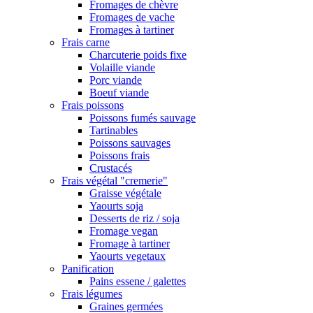
Fromages de chèvre
Fromages de vache
Fromages à tartiner
Frais carne
Charcuterie poids fixe
Volaille viande
Porc viande
Boeuf viande
Frais poissons
Poissons fumés sauvage
Tartinables
Poissons sauvages
Poissons frais
Crustacés
Frais végétal "cremerie"
Graisse végétale
Yaourts soja
Desserts de riz / soja
Fromage vegan
Fromage à tartiner
Yaourts vegetaux
Panification
Pains essene / galettes
Frais légumes
Graines germées