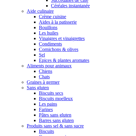
Succédanes de café
Céréales instantanée
Aide culinaire
Crème cuisine
Aides à la patisserie
Bouillons
Les huiles
Vinaigres et vinaigrettes
Condiments
Cornichons & olives
Sel
Epices & plantes aromates
Aliments pour animaux
Chiens
Chats
Graines à germer
Sans gluten
Biscuits secs
Biscuits moelleux
Les pains
Farines
Pâtes sans gluten
Barres sans gluten
Produits sans sel & sans sucre
Biscuits