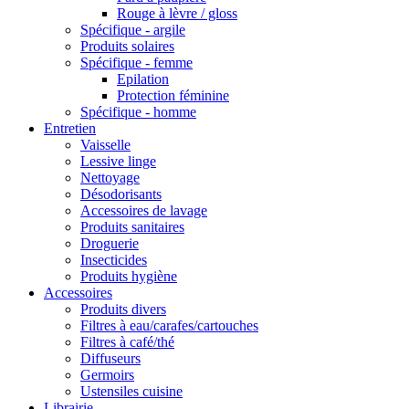
Rouge à lèvre / gloss
Spécifique - argile
Produits solaires
Spécifique - femme
Epilation
Protection féminine
Spécifique - homme
Entretien
Vaisselle
Lessive linge
Nettoyage
Désodorisants
Accessoires de lavage
Produits sanitaires
Droguerie
Insecticides
Produits hygiène
Accessoires
Produits divers
Filtres à eau/carafes/cartouches
Filtres à café/thé
Diffuseurs
Germoirs
Ustensiles cuisine
Librairie