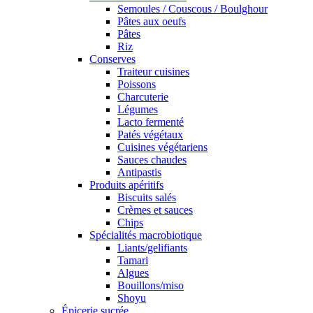
Semoules / Couscous / Boulghour
Pâtes aux oeufs
Pâtes
Riz
Conserves
Traiteur cuisines
Poissons
Charcuterie
Légumes
Lacto fermenté
Patés végétaux
Cuisines végétariens
Sauces chaudes
Antipastis
Produits apéritifs
Biscuits salés
Crèmes et sauces
Chips
Spécialités macrobiotique
Liants/gelifiants
Tamari
Algues
Bouillons/miso
Shoyu
Épicerie sucrée