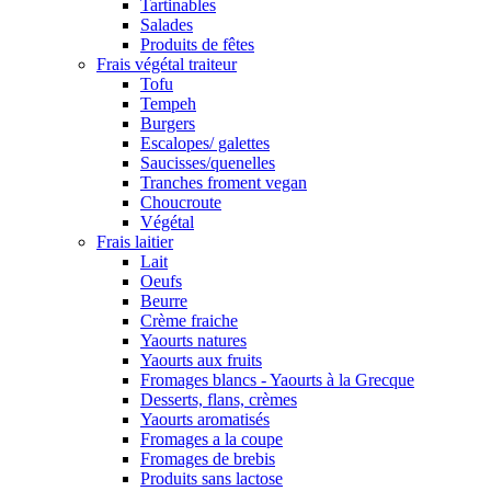
Tartinables
Salades
Produits de fêtes
Frais végétal traiteur
Tofu
Tempeh
Burgers
Escalopes/ galettes
Saucisses/quenelles
Tranches froment vegan
Choucroute
Végétal
Frais laitier
Lait
Oeufs
Beurre
Crème fraiche
Yaourts natures
Yaourts aux fruits
Fromages blancs - Yaourts à la Grecque
Desserts, flans, crèmes
Yaourts aromatisés
Fromages a la coupe
Fromages de brebis
Produits sans lactose