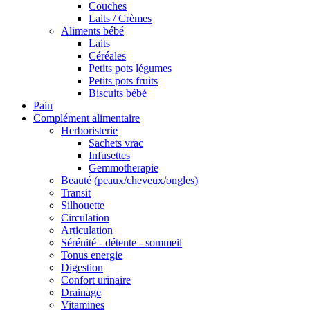
Couches
Laits / Crèmes
Aliments bébé
Laits
Céréales
Petits pots légumes
Petits pots fruits
Biscuits bébé
Pain
Complément alimentaire
Herboristerie
Sachets vrac
Infusettes
Gemmotherapie
Beauté (peaux/cheveux/ongles)
Transit
Silhouette
Circulation
Articulation
Sérénité - détente - sommeil
Tonus energie
Digestion
Confort urinaire
Drainage
Vitamines