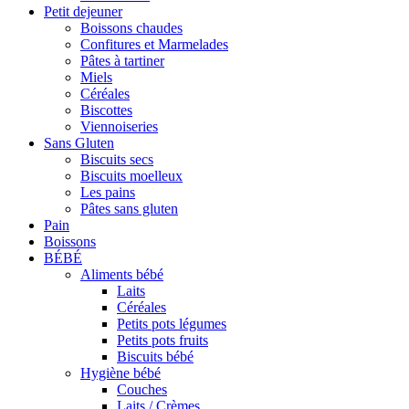
Petit dejeuner
Boissons chaudes
Confitures et Marmelades
Pâtes à tartiner
Miels
Céréales
Biscottes
Viennoiseries
Sans Gluten
Biscuits secs
Biscuits moelleux
Les pains
Pâtes sans gluten
Pain
Boissons
BÉBÉ
Aliments bébé
Laits
Céréales
Petits pots légumes
Petits pots fruits
Biscuits bébé
Hygiène bébé
Couches
Laits / Crèmes