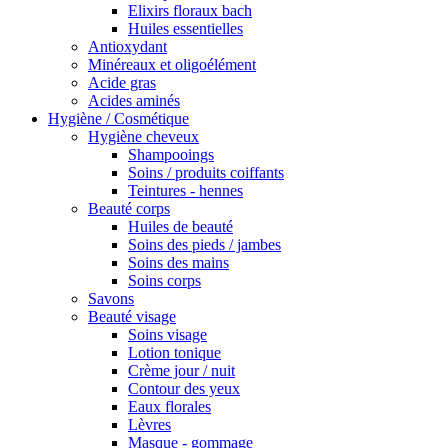
Elixirs floraux bach
Huiles essentielles
Antioxydant
Minéreaux et oligoélément
Acide gras
Acides aminés
Hygiène / Cosmétique
Hygiène cheveux
Shampooings
Soins / produits coiffants
Teintures - hennes
Beauté corps
Huiles de beauté
Soins des pieds / jambes
Soins des mains
Soins corps
Savons
Beauté visage
Soins visage
Lotion tonique
Crème jour / nuit
Contour des yeux
Eaux florales
Lèvres
Masque - gommage