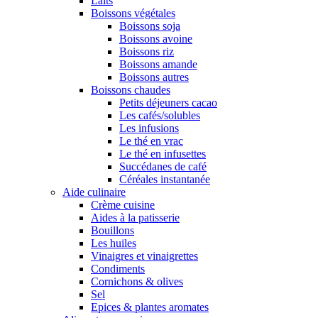
Laits
Boissons végétales
Boissons soja
Boissons avoine
Boissons riz
Boissons amande
Boissons autres
Boissons chaudes
Petits déjeuners cacao
Les cafés/solubles
Les infusions
Le thé en vrac
Le thé en infusettes
Succédanes de café
Céréales instantanée
Aide culinaire
Crème cuisine
Aides à la patisserie
Bouillons
Les huiles
Vinaigres et vinaigrettes
Condiments
Cornichons & olives
Sel
Epices & plantes aromates