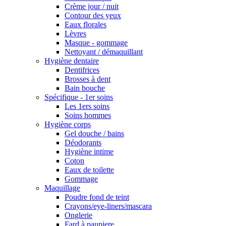
Crème jour / nuit
Contour des yeux
Eaux florales
Lèvres
Masque - gommage
Nettoyant / démaquillant
Hygiène dentaire
Dentifrices
Brosses à dent
Bain bouche
Spécifique - 1er soins
Les 1ers soins
Soins hommes
Hygiène corps
Gel douche / bains
Déodorants
Hygiène intime
Coton
Eaux de toilette
Gommage
Maquillage
Poudre fond de teint
Crayons/eye-liners/mascara
Onglerie
Fard à paupiere