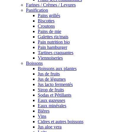
Farines / Crèmes / Levures
Panification
Pains grillés
Biscottes
Croutons
Pains de mie
Galettes riz/mais
Pain nutrition bio
Pain hamburger
Tartines craquantes
Viennoiseries
Boissons
Boissons aux plantes
Jus de fruits
Jus de légumes
Jus lacto fermentés
Sirop de fruits
Sodas et Pétillants
Eaux gazeuses
Eaux minérales
Bières
Vins
Cidres et autres boissons
Jus aloe vera