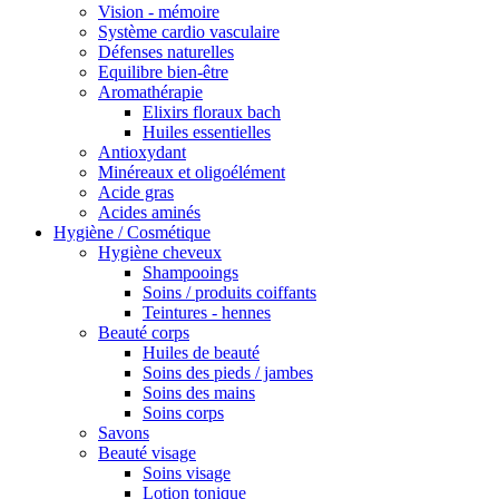
Vision - mémoire
Système cardio vasculaire
Défenses naturelles
Equilibre bien-être
Aromathérapie
Elixirs floraux bach
Huiles essentielles
Antioxydant
Minéreaux et oligoélément
Acide gras
Acides aminés
Hygiène / Cosmétique
Hygiène cheveux
Shampooings
Soins / produits coiffants
Teintures - hennes
Beauté corps
Huiles de beauté
Soins des pieds / jambes
Soins des mains
Soins corps
Savons
Beauté visage
Soins visage
Lotion tonique