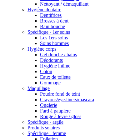
Nettoyant / démaquillant
Hygiène dentaire
Dentifrices
Brosses à dent
Bain bouche
Spécifique - 1er soins
Les 1ers soins
Soins hommes
Hygiène corps
Gel douche / bains
Déodorants
Hygiène intime
Coton
Eaux de toilette
Gommage
Maquillage
Poudre fond de teint
Crayons/eye-liners/mascara
Onglerie
Fard à paupiere
Rouge à lèvre / gloss
Spécifique - argile
Produits solaires
Spécifique - femme
Epilation