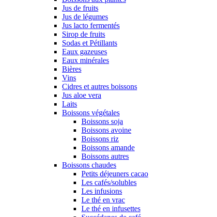
Jus de fruits
Jus de légumes
Jus lacto fermentés
Sirop de fruits
Sodas et Pétillants
Eaux gazeuses
Eaux minérales
Bières
Vins
Cidres et autres boissons
Jus aloe vera
Laits
Boissons végétales
Boissons soja
Boissons avoine
Boissons riz
Boissons amande
Boissons autres
Boissons chaudes
Petits déjeuners cacao
Les cafés/solubles
Les infusions
Le thé en vrac
Le thé en infusettes