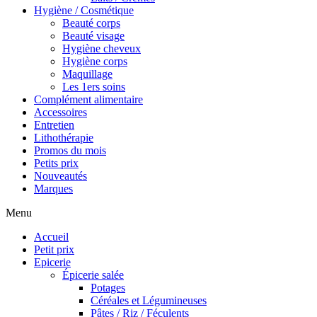
Hygiène / Cosmétique
Beauté corps
Beauté visage
Hygiène cheveux
Hygiène corps
Maquillage
Les 1ers soins
Complément alimentaire
Accessoires
Entretien
Lithothérapie
Promos du mois
Petits prix
Nouveautés
Marques
Menu
Accueil
Petit prix
Epicerie
Épicerie salée
Potages
Céréales et Légumineuses
Pâtes / Riz / Féculents