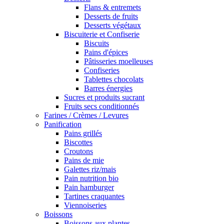
Flans & entremets
Desserts de fruits
Desserts végétaux
Biscuiterie et Confiserie
Biscuits
Pains d'épices
Pâtisseries moelleuses
Confiseries
Tablettes chocolats
Barres énergies
Sucres et produits sucrant
Fruits secs conditionnés
Farines / Crèmes / Levures
Panification
Pains grillés
Biscottes
Croutons
Pains de mie
Galettes riz/mais
Pain nutrition bio
Pain hamburger
Tartines craquantes
Viennoiseries
Boissons
Boissons aux plantes