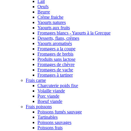
Lait
Oeufs
Beurre
Crème fraiche
Yaourts natures
Yaourts aux fruits
Fromages blancs - Yaourts à la Grecque
Desserts, flans, crèmes
Yaourts aromatisés
Fromages a la coupe
Fromages de brebis
Produits sans lactose
Fromages de chèvre
Fromages de vache
Fromages à tartiner
Frais carne
Charcuterie poids fixe
Volaille viande
Porc viande
Boeuf viande
Frais poissons
Poissons fumés sauvage
Tartinables
Poissons sauvages
Poissons frais