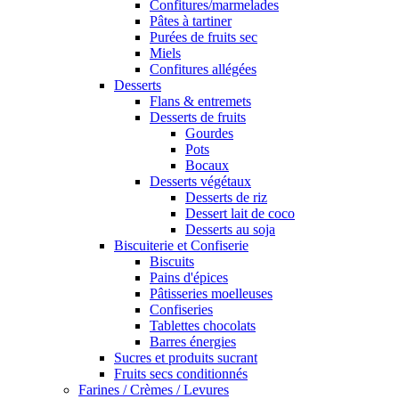
Confitures/marmelades
Pâtes à tartiner
Purées de fruits sec
Miels
Confitures allégées
Desserts
Flans & entremets
Desserts de fruits
Gourdes
Pots
Bocaux
Desserts végétaux
Desserts de riz
Dessert lait de coco
Desserts au soja
Biscuiterie et Confiserie
Biscuits
Pains d'épices
Pâtisseries moelleuses
Confiseries
Tablettes chocolats
Barres énergies
Sucres et produits sucrant
Fruits secs conditionnés
Farines / Crèmes / Levures