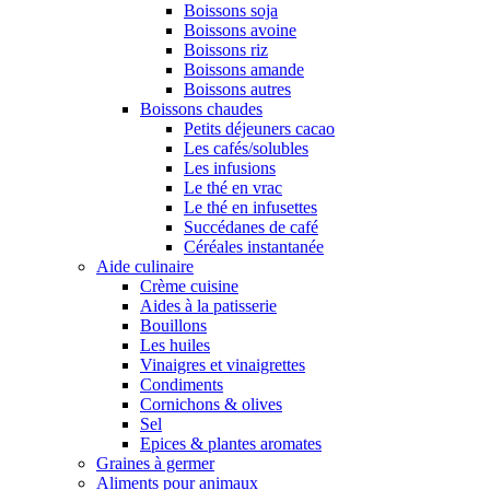
Boissons soja
Boissons avoine
Boissons riz
Boissons amande
Boissons autres
Boissons chaudes
Petits déjeuners cacao
Les cafés/solubles
Les infusions
Le thé en vrac
Le thé en infusettes
Succédanes de café
Céréales instantanée
Aide culinaire
Crème cuisine
Aides à la patisserie
Bouillons
Les huiles
Vinaigres et vinaigrettes
Condiments
Cornichons & olives
Sel
Epices & plantes aromates
Graines à germer
Aliments pour animaux