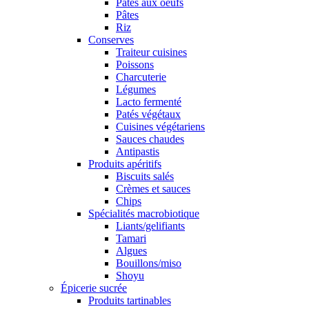
Pâtes aux oeufs
Pâtes
Riz
Conserves
Traiteur cuisines
Poissons
Charcuterie
Légumes
Lacto fermenté
Patés végétaux
Cuisines végétariens
Sauces chaudes
Antipastis
Produits apéritifs
Biscuits salés
Crèmes et sauces
Chips
Spécialités macrobiotique
Liants/gelifiants
Tamari
Algues
Bouillons/miso
Shoyu
Épicerie sucrée
Produits tartinables