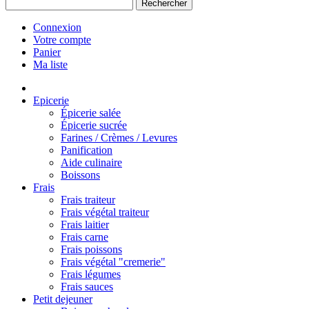
Rechercher
Connexion
Votre compte
Panier
Ma liste
Epicerie
Épicerie salée
Épicerie sucrée
Farines / Crèmes / Levures
Panification
Aide culinaire
Boissons
Frais
Frais traiteur
Frais végétal traiteur
Frais laitier
Frais carne
Frais poissons
Frais végétal "cremerie"
Frais légumes
Frais sauces
Petit dejeuner