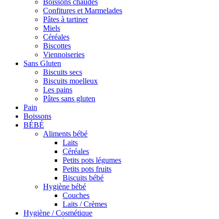
Boissons chaudes
Confitures et Marmelades
Pâtes à tartiner
Miels
Céréales
Biscottes
Viennoiseries
Sans Gluten
Biscuits secs
Biscuits moelleux
Les pains
Pâtes sans gluten
Pain
Boissons
BÉBÉ
Aliments bébé
Laits
Céréales
Petits pots légumes
Petits pots fruits
Biscuits bébé
Hygiène bébé
Couches
Laits / Crèmes
Hygiène / Cosmétique