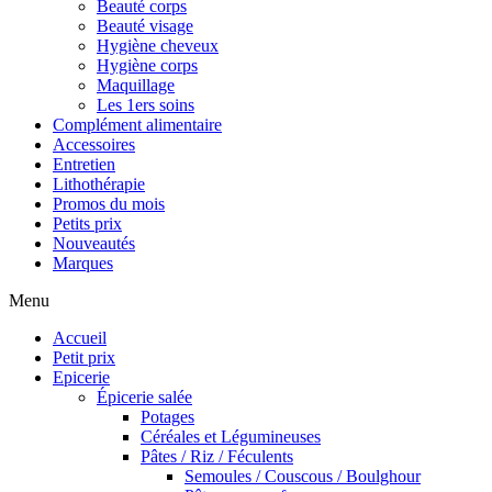
Beauté corps
Beauté visage
Hygiène cheveux
Hygiène corps
Maquillage
Les 1ers soins
Complément alimentaire
Accessoires
Entretien
Lithothérapie
Promos du mois
Petits prix
Nouveautés
Marques
Menu
Accueil
Petit prix
Epicerie
Épicerie salée
Potages
Céréales et Légumineuses
Pâtes / Riz / Féculents
Semoules / Couscous / Boulghour