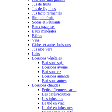
Jus de fruits
Jus de légumes
Jus lacto fermentés
Sirop de fruits
Sodas et Pétillants
Eaux gazeuses
Eaux minérales
Bières
Vins
Cidres et autres boissons
Jus aloe vera
Laits
Boissons végétales
Boissons soja
Boissons avoine
Boissons riz
Boissons amande
Boissons autres
Boissons chaudes
Petits déjeuners cacao
Les cafés/solubles
Les infusions
Le thé en vrac
Le thé en infusettes