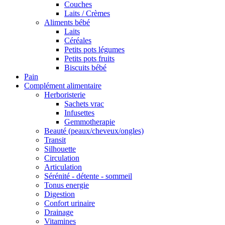
Couches
Laits / Crèmes
Aliments bébé
Laits
Céréales
Petits pots légumes
Petits pots fruits
Biscuits bébé
Pain
Complément alimentaire
Herboristerie
Sachets vrac
Infusettes
Gemmotherapie
Beauté (peaux/cheveux/ongles)
Transit
Silhouette
Circulation
Articulation
Sérénité - détente - sommeil
Tonus energie
Digestion
Confort urinaire
Drainage
Vitamines