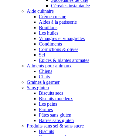
Succédanes de café
Céréales instantanée
Aide culinaire
Crème cuisine
Aides à la patisserie
Bouillons
Les huiles
Vinaigres et vinaigrettes
Condiments
Cornichons & olives
Sel
Epices & plantes aromates
Aliments pour animaux
Chiens
Chats
Graines à germer
Sans gluten
Biscuits secs
Biscuits moelleux
Les pains
Farines
Pâtes sans gluten
Barres sans gluten
Produits sans sel & sans sucre
Biscuits