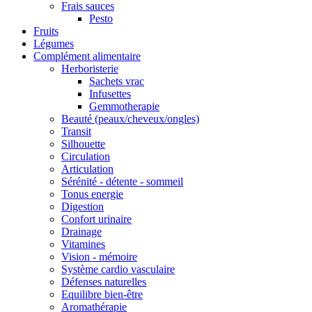
Frais sauces
Pesto
Fruits
Légumes
Complément alimentaire
Herboristerie
Sachets vrac
Infusettes
Gemmotherapie
Beauté (peaux/cheveux/ongles)
Transit
Silhouette
Circulation
Articulation
Sérénité - détente - sommeil
Tonus energie
Digestion
Confort urinaire
Drainage
Vitamines
Vision - mémoire
Système cardio vasculaire
Défenses naturelles
Equilibre bien-être
Aromathérapie