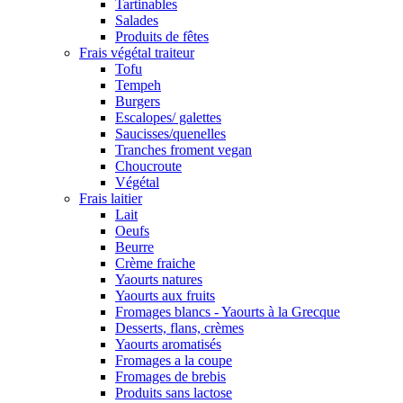
Tartinables
Salades
Produits de fêtes
Frais végétal traiteur
Tofu
Tempeh
Burgers
Escalopes/ galettes
Saucisses/quenelles
Tranches froment vegan
Choucroute
Végétal
Frais laitier
Lait
Oeufs
Beurre
Crème fraiche
Yaourts natures
Yaourts aux fruits
Fromages blancs - Yaourts à la Grecque
Desserts, flans, crèmes
Yaourts aromatisés
Fromages a la coupe
Fromages de brebis
Produits sans lactose