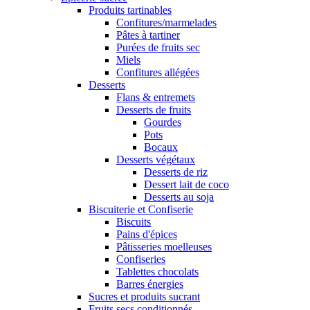
Produits tartinables
Confitures/marmelades
Pâtes à tartiner
Purées de fruits sec
Miels
Confitures allégées
Desserts
Flans & entremets
Desserts de fruits
Gourdes
Pots
Bocaux
Desserts végétaux
Desserts de riz
Dessert lait de coco
Desserts au soja
Biscuiterie et Confiserie
Biscuits
Pains d'épices
Pâtisseries moelleuses
Confiseries
Tablettes chocolats
Barres énergies
Sucres et produits sucrant
Fruits secs conditionnés