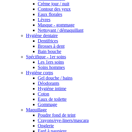
Crème jour / nuit
Contour des yeux
Eaux florales
Lèvres
Masque - gommage
Nettoyant / démaquillant
Hygiène dentaire
Dentifrices
Brosses à dent
Bain bouche
Spécifique - 1er soins
Les 1ers soins
Soins hommes
Hygiène corps
Gel douche / bains
Déodorants
Hygiène intime
Coton
Eaux de toilette
Gommage
Maquillage
Poudre fond de teint
Crayons/eye-liners/mascara
Onglerie
Fard à paupiere