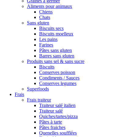
Graines à germer
Aliments pour animaux
Chiens
Chats
Sans gluten
Biscuits secs
Biscuits moelleux
Les pains
Farines
Pâtes sans gluten
Barres sans gluten
Produits sans sel & sans sucre
Biscuits
Conserves poisson
Condiments / Sauces
Conserves legumes
Superfoods
Frais
Frais traiteur
Traiteur salé italien
Traiteur salé
Quiches/tartes/pizza
Pâtes à tarte
Pâtes fraiches
Quenelles soufflées