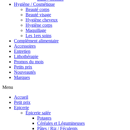
Hygiène / Cosmétique
Beauté corps
Beauté visage
Hygiène cheveux
Hygiène corps
Maquillage
Les 1ers soins
Complément alimentaire
Accessoires
Entretien
Lithothérapie
Promos du mois
Petits prix
Nouveautés
Marques
Menu
Accueil
Petit prix
Epicerie
Épicerie salée
Potages
Céréales et Légumineuses
Pâtes / Riz / Féculents