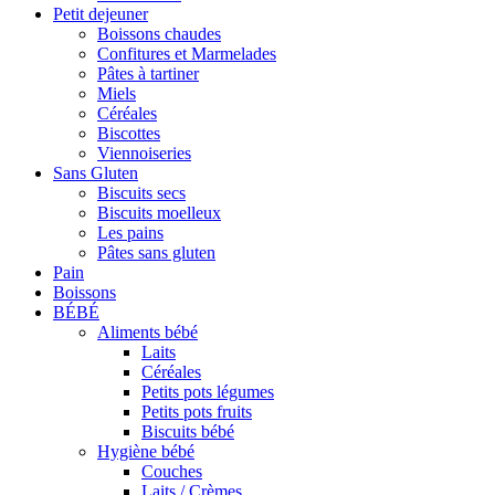
Petit dejeuner
Boissons chaudes
Confitures et Marmelades
Pâtes à tartiner
Miels
Céréales
Biscottes
Viennoiseries
Sans Gluten
Biscuits secs
Biscuits moelleux
Les pains
Pâtes sans gluten
Pain
Boissons
BÉBÉ
Aliments bébé
Laits
Céréales
Petits pots légumes
Petits pots fruits
Biscuits bébé
Hygiène bébé
Couches
Laits / Crèmes