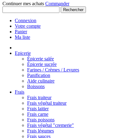
Continuer mes achats
Commander
Rechercher
Connexion
Votre compte
Panier
Ma liste
Epicerie
Épicerie salée
Épicerie sucrée
Farines / Crèmes / Levures
Panification
Aide culinaire
Boissons
Frais
Frais traiteur
Frais végétal traiteur
Frais laitier
Frais carne
Frais poissons
Frais végétal "cremerie"
Frais légumes
Frais sauces