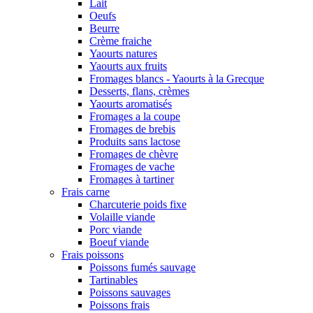
Lait
Oeufs
Beurre
Crème fraiche
Yaourts natures
Yaourts aux fruits
Fromages blancs - Yaourts à la Grecque
Desserts, flans, crèmes
Yaourts aromatisés
Fromages a la coupe
Fromages de brebis
Produits sans lactose
Fromages de chèvre
Fromages de vache
Fromages à tartiner
Frais carne
Charcuterie poids fixe
Volaille viande
Porc viande
Boeuf viande
Frais poissons
Poissons fumés sauvage
Tartinables
Poissons sauvages
Poissons frais