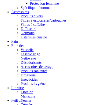
Protection féminine
Spécifique - homme
Accessoires
Produits divers
Filtres à eau/carafes/cartouches
Filtres à café/thé
Diffuseurs
Germoirs
Ustensiles cuisine
Pain
Entretien
Vaisselle
Lessive linge
Nettoyage
Désodorisants
Accessoires de lavage
Produits sanitaires
Droguerie
Insecticides
Produits hygiène
Librairie
Librairie
Magazine
Petit déjeuner
Céréales