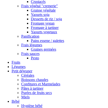
Crustacés
Frais végétal "cremerie"
Graisse végétale
Yaourts soja
Desserts de riz / soja
Fromage vegan
Fromage à tartiner
Yaourts vegetaux
Panification
Pains essene / galettes
Frais légumes
Graines germées
Frais sauces
Pesto
Fruits
Légumes
Petit déjeuner
Céréales
Boissons chaudes
Confitures et Marmelades
Pâtes à tartiner
Purées de fruits secs
Miels
Bébé
Hygiène bébé