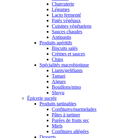
Charcuterie
Légumes
Lacto fermenté
Patés végétaux
Cuisines végétariens
Sauces chaudes
Antipastis
Produits apéritifs
Biscuits salés
Crèmes et sauces
Chips
Spécialités macrobiotique
Liants/gelifiants
Tamari
Algues
Bouillons/miso
Shoyu
Épicerie sucrée
Produits tartinables
Confitures/marmelades
Pâtes à tartiner
Purées de fruits sec
Miels
Confitures allégées
Desserts