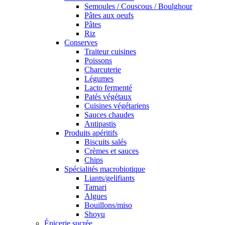
Semoules / Couscous / Boulghour
Pâtes aux oeufs
Pâtes
Riz
Conserves
Traiteur cuisines
Poissons
Charcuterie
Légumes
Lacto fermenté
Patés végétaux
Cuisines végétariens
Sauces chaudes
Antipastis
Produits apéritifs
Biscuits salés
Crèmes et sauces
Chips
Spécialités macrobiotique
Liants/gelifiants
Tamari
Algues
Bouillons/miso
Shoyu
Épicerie sucrée