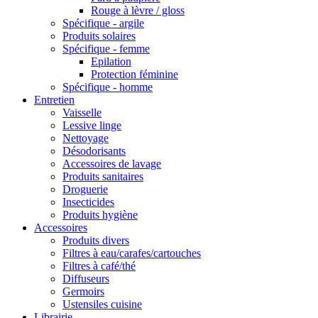
Rouge à lèvre / gloss
Spécifique - argile
Produits solaires
Spécifique - femme
Epilation
Protection féminine
Spécifique - homme
Entretien
Vaisselle
Lessive linge
Nettoyage
Désodorisants
Accessoires de lavage
Produits sanitaires
Droguerie
Insecticides
Produits hygiène
Accessoires
Produits divers
Filtres à eau/carafes/cartouches
Filtres à café/thé
Diffuseurs
Germoirs
Ustensiles cuisine
Librairie