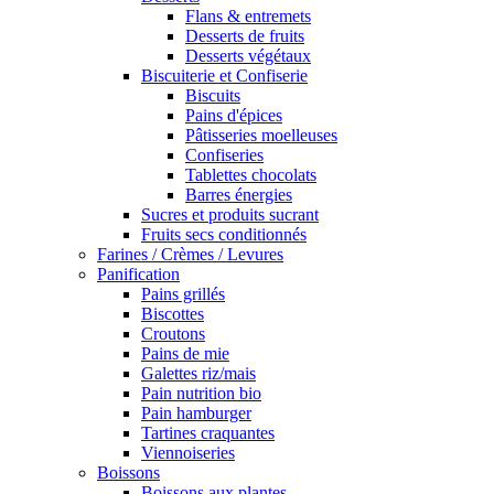
Flans & entremets
Desserts de fruits
Desserts végétaux
Biscuiterie et Confiserie
Biscuits
Pains d'épices
Pâtisseries moelleuses
Confiseries
Tablettes chocolats
Barres énergies
Sucres et produits sucrant
Fruits secs conditionnés
Farines / Crèmes / Levures
Panification
Pains grillés
Biscottes
Croutons
Pains de mie
Galettes riz/mais
Pain nutrition bio
Pain hamburger
Tartines craquantes
Viennoiseries
Boissons
Boissons aux plantes