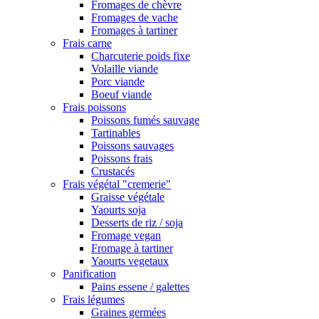
Fromages de chèvre
Fromages de vache
Fromages à tartiner
Frais carne
Charcuterie poids fixe
Volaille viande
Porc viande
Boeuf viande
Frais poissons
Poissons fumés sauvage
Tartinables
Poissons sauvages
Poissons frais
Crustacés
Frais végétal "cremerie"
Graisse végétale
Yaourts soja
Desserts de riz / soja
Fromage vegan
Fromage à tartiner
Yaourts vegetaux
Panification
Pains essene / galettes
Frais légumes
Graines germées