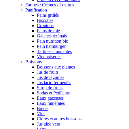
Farines / Crèmes / Levures
Panification
Pains grillés
Biscottes
Croutons
Pains de mie
Galettes riz/mais
Pain nutrition bio
Pain hamburger
Tartines craquantes
Viennoiseries
Boissons
Boissons aux plantes
Jus de fruits
Jus de légumes
Jus lacto fermentés
Sirop de fruits
Sodas et Pétillants
Eaux gazeuses
Eaux minérales
Bières
Vins
Cidres et autres boissons
Jus aloe vera