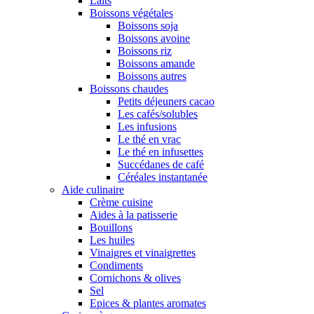
Laits
Boissons végétales
Boissons soja
Boissons avoine
Boissons riz
Boissons amande
Boissons autres
Boissons chaudes
Petits déjeuners cacao
Les cafés/solubles
Les infusions
Le thé en vrac
Le thé en infusettes
Succédanes de café
Céréales instantanée
Aide culinaire
Crème cuisine
Aides à la patisserie
Bouillons
Les huiles
Vinaigres et vinaigrettes
Condiments
Cornichons & olives
Sel
Epices & plantes aromates