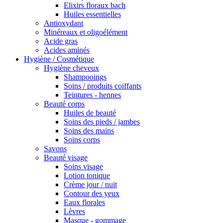
Elixirs floraux bach
Huiles essentielles
Antioxydant
Minéreaux et oligoélément
Acide gras
Acides aminés
Hygiène / Cosmétique
Hygiène cheveux
Shampooings
Soins / produits coiffants
Teintures - hennes
Beauté corps
Huiles de beauté
Soins des pieds / jambes
Soins des mains
Soins corps
Savons
Beauté visage
Soins visage
Lotion tonique
Crème jour / nuit
Contour des yeux
Eaux florales
Lèvres
Masque - gommage