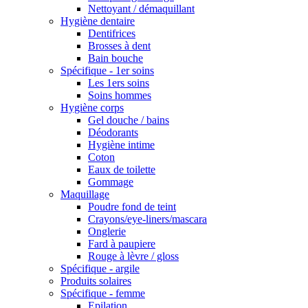
Nettoyant / démaquillant
Hygiène dentaire
Dentifrices
Brosses à dent
Bain bouche
Spécifique - 1er soins
Les 1ers soins
Soins hommes
Hygiène corps
Gel douche / bains
Déodorants
Hygiène intime
Coton
Eaux de toilette
Gommage
Maquillage
Poudre fond de teint
Crayons/eye-liners/mascara
Onglerie
Fard à paupiere
Rouge à lèvre / gloss
Spécifique - argile
Produits solaires
Spécifique - femme
Epilation