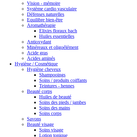
Vision - mémoire
Système cardio vasculaire
Défenses naturelles
Equilibre bien-être
Aromathérapie
Elixirs floraux bach
Huiles essentielles
Antioxydant
Minéreaux et oligoélément
Acide gras
Acides aminés
Hygiène / Cosmétique
Hygiène cheveux
Shampooings
Soins / produits coiffants
Teintures - hennes
Beauté corps
Huiles de beauté
Soins des pieds / jambes
Soins des mains
Soins corps
Savons
Beauté visage
Soins visage
Lotion tonique