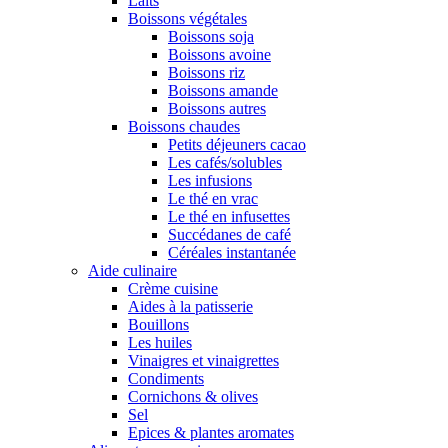
Laits
Boissons végétales
Boissons soja
Boissons avoine
Boissons riz
Boissons amande
Boissons autres
Boissons chaudes
Petits déjeuners cacao
Les cafés/solubles
Les infusions
Le thé en vrac
Le thé en infusettes
Succédanes de café
Céréales instantanée
Aide culinaire
Crème cuisine
Aides à la patisserie
Bouillons
Les huiles
Vinaigres et vinaigrettes
Condiments
Cornichons & olives
Sel
Epices & plantes aromates