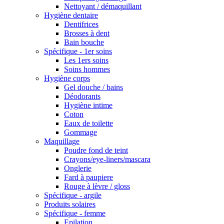
Nettoyant / démaquillant
Hygiène dentaire
Dentifrices
Brosses à dent
Bain bouche
Spécifique - 1er soins
Les 1ers soins
Soins hommes
Hygiène corps
Gel douche / bains
Déodorants
Hygiène intime
Coton
Eaux de toilette
Gommage
Maquillage
Poudre fond de teint
Crayons/eye-liners/mascara
Onglerie
Fard à paupiere
Rouge à lèvre / gloss
Spécifique - argile
Produits solaires
Spécifique - femme
Epilation