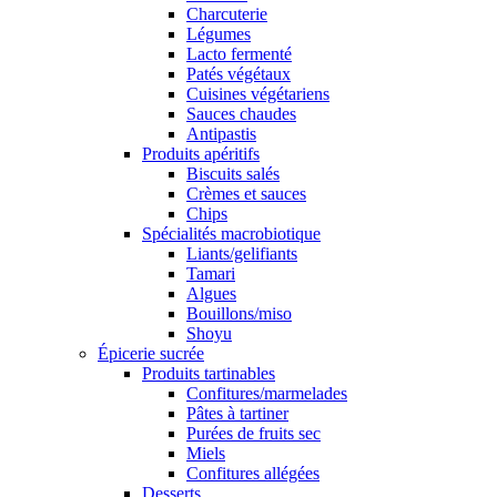
Charcuterie
Légumes
Lacto fermenté
Patés végétaux
Cuisines végétariens
Sauces chaudes
Antipastis
Produits apéritifs
Biscuits salés
Crèmes et sauces
Chips
Spécialités macrobiotique
Liants/gelifiants
Tamari
Algues
Bouillons/miso
Shoyu
Épicerie sucrée
Produits tartinables
Confitures/marmelades
Pâtes à tartiner
Purées de fruits sec
Miels
Confitures allégées
Desserts