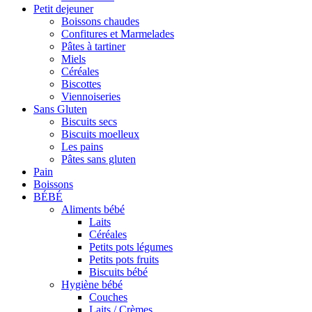
Petit dejeuner
Boissons chaudes
Confitures et Marmelades
Pâtes à tartiner
Miels
Céréales
Biscottes
Viennoiseries
Sans Gluten
Biscuits secs
Biscuits moelleux
Les pains
Pâtes sans gluten
Pain
Boissons
BÉBÉ
Aliments bébé
Laits
Céréales
Petits pots légumes
Petits pots fruits
Biscuits bébé
Hygiène bébé
Couches
Laits / Crèmes