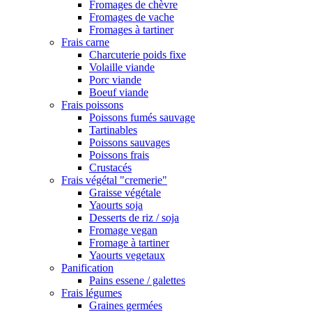
Fromages de chèvre
Fromages de vache
Fromages à tartiner
Frais carne
Charcuterie poids fixe
Volaille viande
Porc viande
Boeuf viande
Frais poissons
Poissons fumés sauvage
Tartinables
Poissons sauvages
Poissons frais
Crustacés
Frais végétal "cremerie"
Graisse végétale
Yaourts soja
Desserts de riz / soja
Fromage vegan
Fromage à tartiner
Yaourts vegetaux
Panification
Pains essene / galettes
Frais légumes
Graines germées