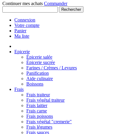
Continuer mes achats
Commander
Rechercher
Connexion
Votre compte
Panier
Ma liste
Epicerie
Épicerie salée
Épicerie sucrée
Farines / Crèmes / Levures
Panification
Aide culinaire
Boissons
Frais
Frais traiteur
Frais végétal traiteur
Frais laitier
Frais carne
Frais poissons
Frais végétal "cremerie"
Frais légumes
Frais sauces