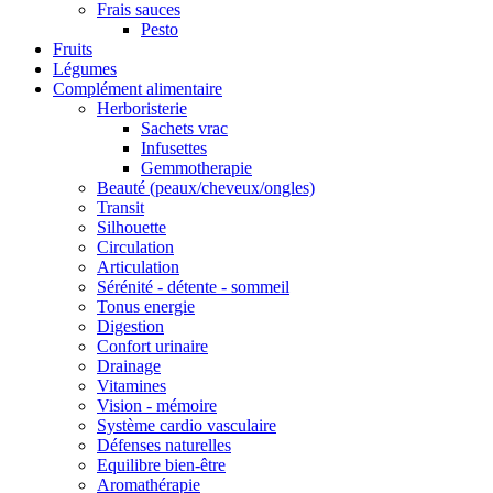
Frais sauces
Pesto
Fruits
Légumes
Complément alimentaire
Herboristerie
Sachets vrac
Infusettes
Gemmotherapie
Beauté (peaux/cheveux/ongles)
Transit
Silhouette
Circulation
Articulation
Sérénité - détente - sommeil
Tonus energie
Digestion
Confort urinaire
Drainage
Vitamines
Vision - mémoire
Système cardio vasculaire
Défenses naturelles
Equilibre bien-être
Aromathérapie