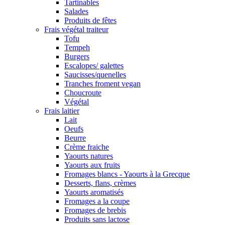
Tartinables
Salades
Produits de fêtes
Frais végétal traiteur
Tofu
Tempeh
Burgers
Escalopes/ galettes
Saucisses/quenelles
Tranches froment vegan
Choucroute
Végétal
Frais laitier
Lait
Oeufs
Beurre
Crème fraiche
Yaourts natures
Yaourts aux fruits
Fromages blancs - Yaourts à la Grecque
Desserts, flans, crèmes
Yaourts aromatisés
Fromages a la coupe
Fromages de brebis
Produits sans lactose