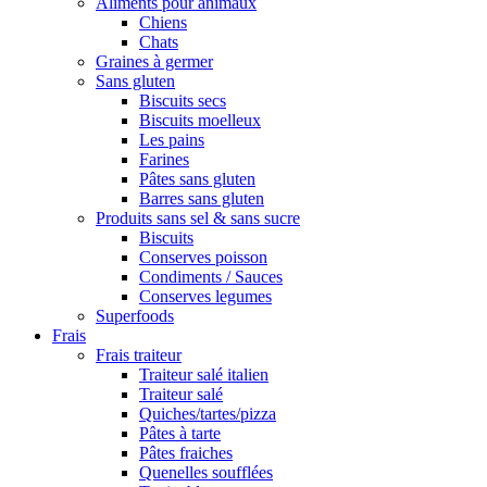
Aliments pour animaux
Chiens
Chats
Graines à germer
Sans gluten
Biscuits secs
Biscuits moelleux
Les pains
Farines
Pâtes sans gluten
Barres sans gluten
Produits sans sel & sans sucre
Biscuits
Conserves poisson
Condiments / Sauces
Conserves legumes
Superfoods
Frais
Frais traiteur
Traiteur salé italien
Traiteur salé
Quiches/tartes/pizza
Pâtes à tarte
Pâtes fraiches
Quenelles soufflées