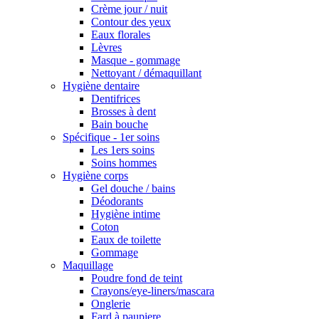
Crème jour / nuit
Contour des yeux
Eaux florales
Lèvres
Masque - gommage
Nettoyant / démaquillant
Hygiène dentaire
Dentifrices
Brosses à dent
Bain bouche
Spécifique - 1er soins
Les 1ers soins
Soins hommes
Hygiène corps
Gel douche / bains
Déodorants
Hygiène intime
Coton
Eaux de toilette
Gommage
Maquillage
Poudre fond de teint
Crayons/eye-liners/mascara
Onglerie
Fard à paupiere