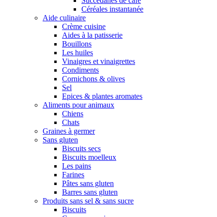
Succédanes de café
Céréales instantanée
Aide culinaire
Crème cuisine
Aides à la patisserie
Bouillons
Les huiles
Vinaigres et vinaigrettes
Condiments
Cornichons & olives
Sel
Epices & plantes aromates
Aliments pour animaux
Chiens
Chats
Graines à germer
Sans gluten
Biscuits secs
Biscuits moelleux
Les pains
Farines
Pâtes sans gluten
Barres sans gluten
Produits sans sel & sans sucre
Biscuits