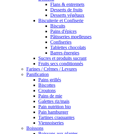
Flans & entremets
Desserts de fruits
Desserts végétaux
Biscuiterie et Confiserie
Biscuits
Pains d'épices
Pâtisseries moelleuses
Confiseries
Tablettes chocolats
Barres énergies
Sucres et produits sucrant
Fruits secs conditionnés
Farines / Crèmes / Levures
Panification
Pains grillés
Biscottes
Croutons
Pains de mie
Galettes riz/mais
Pain nutrition bio
Pain hamburger
Tartines craquantes
Viennoiseries
Boissons
Boissons aux plantes