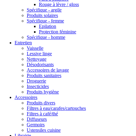
Rouge à lèvre / gloss
Spécifique - argile
Produits solaires
Spécifique - femme
Epilation
Protection féminine
Spécifique - homme
Entretien
Vaisselle
Lessive linge
Nettoyage
Désodorisants
Accessoires de lavage
Produits sanitaires
Droguerie
Insecticides
Produits hygiène
Accessoires
Produits divers
Filtres à eau/carafes/cartouches
Filtres à café/thé
Diffuseurs
Germoirs
Ustensiles cuisine
Librairie