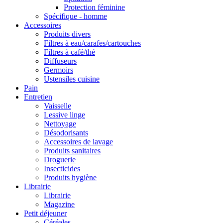
Protection féminine
Spécifique - homme
Accessoires
Produits divers
Filtres à eau/carafes/cartouches
Filtres à café/thé
Diffuseurs
Germoirs
Ustensiles cuisine
Pain
Entretien
Vaisselle
Lessive linge
Nettoyage
Désodorisants
Accessoires de lavage
Produits sanitaires
Droguerie
Insecticides
Produits hygiène
Librairie
Librairie
Magazine
Petit déjeuner
Céréales