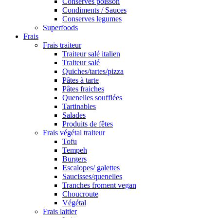
Conserves poisson
Condiments / Sauces
Conserves legumes
Superfoods
Frais
Frais traiteur
Traiteur salé italien
Traiteur salé
Quiches/tartes/pizza
Pâtes à tarte
Pâtes fraiches
Quenelles soufflées
Tartinables
Salades
Produits de fêtes
Frais végétal traiteur
Tofu
Tempeh
Burgers
Escalopes/ galettes
Saucisses/quenelles
Tranches froment vegan
Choucroute
Végétal
Frais laitier