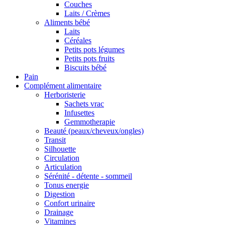
Couches
Laits / Crèmes
Aliments bébé
Laits
Céréales
Petits pots légumes
Petits pots fruits
Biscuits bébé
Pain
Complément alimentaire
Herboristerie
Sachets vrac
Infusettes
Gemmotherapie
Beauté (peaux/cheveux/ongles)
Transit
Silhouette
Circulation
Articulation
Sérénité - détente - sommeil
Tonus energie
Digestion
Confort urinaire
Drainage
Vitamines