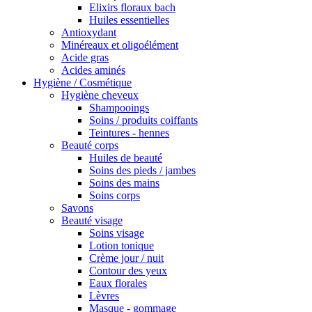
Elixirs floraux bach
Huiles essentielles
Antioxydant
Minéreaux et oligoélément
Acide gras
Acides aminés
Hygiène / Cosmétique
Hygiène cheveux
Shampooings
Soins / produits coiffants
Teintures - hennes
Beauté corps
Huiles de beauté
Soins des pieds / jambes
Soins des mains
Soins corps
Savons
Beauté visage
Soins visage
Lotion tonique
Crème jour / nuit
Contour des yeux
Eaux florales
Lèvres
Masque - gommage