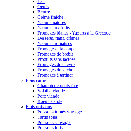
Lait
Oeufs
Beurre
Crème fraiche
Yaourts natures
Yaourts aux fruits
Fromages blancs - Yaourts à la Grecque
Desserts, flans, crèmes
Yaourts aromatisés
Fromages a la coupe
Fromages de brebis
Produits sans lactose
Fromages de chèvre
Fromages de vache
Fromages à tartiner
Frais carne
Charcuterie poids fixe
Volaille viande
Porc viande
Boeuf viande
Frais poissons
Poissons fumés sauvage
Tartinables
Poissons sauvages
Poissons frais