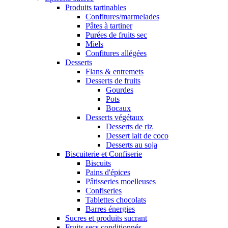
Produits tartinables
Confitures/marmelades
Pâtes à tartiner
Purées de fruits sec
Miels
Confitures allégées
Desserts
Flans & entremets
Desserts de fruits
Gourdes
Pots
Bocaux
Desserts végétaux
Desserts de riz
Dessert lait de coco
Desserts au soja
Biscuiterie et Confiserie
Biscuits
Pains d'épices
Pâtisseries moelleuses
Confiseries
Tablettes chocolats
Barres énergies
Sucres et produits sucrant
Fruits secs conditionnés