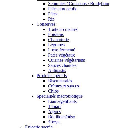
Semoules / Couscous / Boulghour
Pâtes aux oeufs
Pâtes
Riz
Conserves
Traiteur cuisines
Poissons
Charcuterie
Légumes
Lacto fermenté
Patés végétaux
Cuisines végétariens
Sauces chaudes
Antipastis
Produits apéritifs
Biscuits salés
Crèmes et sauces
Chips
Spécialités macrobiotique
Liants/gelifiants
Tamari
Algues
Bouillons/miso
Shoyu
Épicerie sucrée