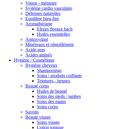
Vision - mémoire
Système cardio vasculaire
Défenses naturelles
Equilibre bien-être
Aromathérapie
Elixirs floraux bach
Huiles essentielles
Antioxydant
Minéreaux et oligoélément
Acide gras
Acides aminés
Hygiène / Cosmétique
Hygiène cheveux
Shampooings
Soins / produits coiffants
Teintures - hennes
Beauté corps
Huiles de beauté
Soins des pieds / jambes
Soins des mains
Soins corps
Savons
Beauté visage
Soins visage
Lotion tonique