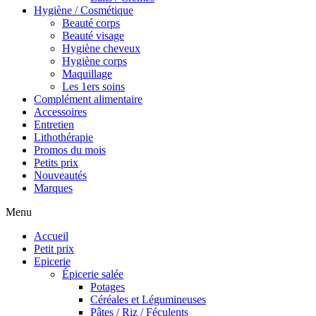
Hygiène / Cosmétique
Beauté corps
Beauté visage
Hygiène cheveux
Hygiène corps
Maquillage
Les 1ers soins
Complément alimentaire
Accessoires
Entretien
Lithothérapie
Promos du mois
Petits prix
Nouveautés
Marques
Menu
Accueil
Petit prix
Epicerie
Épicerie salée
Potages
Céréales et Légumineuses
Pâtes / Riz / Féculents