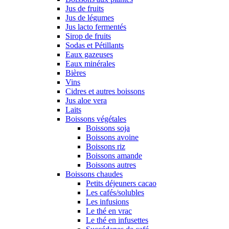
Jus de fruits
Jus de légumes
Jus lacto fermentés
Sirop de fruits
Sodas et Pétillants
Eaux gazeuses
Eaux minérales
Bières
Vins
Cidres et autres boissons
Jus aloe vera
Laits
Boissons végétales
Boissons soja
Boissons avoine
Boissons riz
Boissons amande
Boissons autres
Boissons chaudes
Petits déjeuners cacao
Les cafés/solubles
Les infusions
Le thé en vrac
Le thé en infusettes