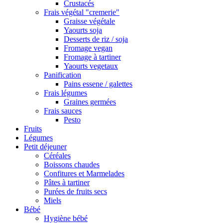
Crustacés
Frais végétal "cremerie"
Graisse végétale
Yaourts soja
Desserts de riz / soja
Fromage vegan
Fromage à tartiner
Yaourts vegetaux
Panification
Pains essene / galettes
Frais légumes
Graines germées
Frais sauces
Pesto
Fruits
Légumes
Petit déjeuner
Céréales
Boissons chaudes
Confitures et Marmelades
Pâtes à tartiner
Purées de fruits secs
Miels
Bébé
Hygiène bébé