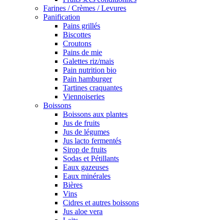
Farines / Crèmes / Levures
Panification
Pains grillés
Biscottes
Croutons
Pains de mie
Galettes riz/mais
Pain nutrition bio
Pain hamburger
Tartines craquantes
Viennoiseries
Boissons
Boissons aux plantes
Jus de fruits
Jus de légumes
Jus lacto fermentés
Sirop de fruits
Sodas et Pétillants
Eaux gazeuses
Eaux minérales
Bières
Vins
Cidres et autres boissons
Jus aloe vera