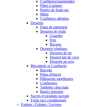
Confitures/marmelades
Pâtes à tartiner
Purées de fruits sec
Miels
Confitures allégées
Desserts
Flans & entremets
Desserts de fruits
Gourdes
Pots
Bocaux
Desserts végétaux
Desserts de riz
Dessert lait de coco
Desserts au soja
Biscuiterie et Confiserie
Biscuits
Pains d'épices
Pâtisseries moelleuses
Confiseries
Tablettes chocolats
Barres énergies
Sucres et produits sucrant
Fruits secs conditionnés
Farines / Crèmes / Levures