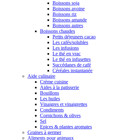
Boissons soja
Boissons avoine
Boissons riz
Boissons amande
Boissons autres
Boissons chaudes
Petits déjeuners cacao
Les cafés/solubles
Les infusions
Le thé en vrac
Le thé en infusettes
Succédanes de café
Céréales instantanée
Aide culinaire
Crème cuisine
Aides à la patisserie
Bouillons
Les huiles
Vinaigres et vinaigrettes
Condiments
Cornichons & olives
Sel
Epices & plantes aromates
Graines à germer
Aliments pour animaux