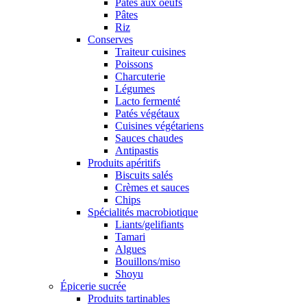
Pâtes aux oeufs
Pâtes
Riz
Conserves
Traiteur cuisines
Poissons
Charcuterie
Légumes
Lacto fermenté
Patés végétaux
Cuisines végétariens
Sauces chaudes
Antipastis
Produits apéritifs
Biscuits salés
Crèmes et sauces
Chips
Spécialités macrobiotique
Liants/gelifiants
Tamari
Algues
Bouillons/miso
Shoyu
Épicerie sucrée
Produits tartinables