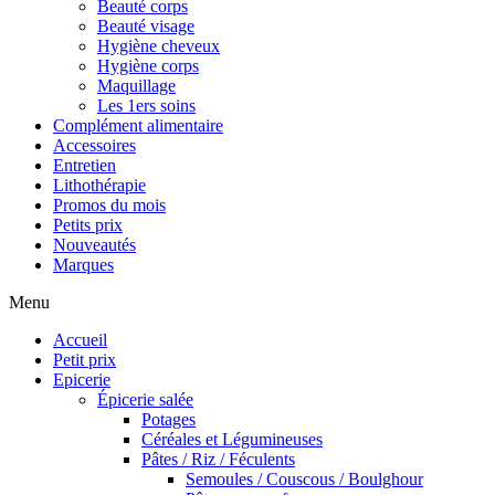
Beauté corps
Beauté visage
Hygiène cheveux
Hygiène corps
Maquillage
Les 1ers soins
Complément alimentaire
Accessoires
Entretien
Lithothérapie
Promos du mois
Petits prix
Nouveautés
Marques
Menu
Accueil
Petit prix
Epicerie
Épicerie salée
Potages
Céréales et Légumineuses
Pâtes / Riz / Féculents
Semoules / Couscous / Boulghour