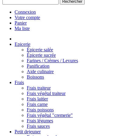
Rechercher
Connexion
Votre compte
Panier
Ma liste
Epicerie
Épicerie salée
Épicerie sucrée
Farines / Crèmes / Levures
Panification
Aide culinaire
Boissons
Frais
Frais traiteur
Frais végétal traiteur
Frais laitier
Frais carne
Frais poissons
Frais végétal "cremerie"
Frais légumes
Frais sauces
Petit dejeuner