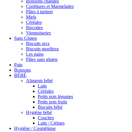
Boissons chaudes
Confitures et Marmelades
Pâtes à tartiner
Miels
Céréales
Biscottes
Viennoiseries
Sans Gluten
Biscuits secs
Biscuits moelleux
Les pains
Pâtes sans gluten
Pain
Boissons
BÉBÉ
Aliments bébé
Laits
Céréales
Petits pots légumes
Petits pots fruits
Biscuits bébé
Hygiène bébé
Couches
Laits / Crèmes
Hygiène / Cosmétique