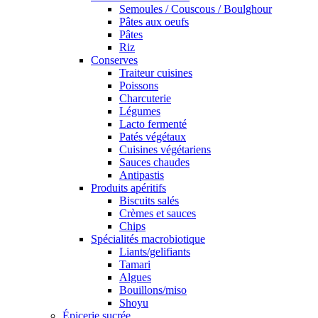
Semoules / Couscous / Boulghour
Pâtes aux oeufs
Pâtes
Riz
Conserves
Traiteur cuisines
Poissons
Charcuterie
Légumes
Lacto fermenté
Patés végétaux
Cuisines végétariens
Sauces chaudes
Antipastis
Produits apéritifs
Biscuits salés
Crèmes et sauces
Chips
Spécialités macrobiotique
Liants/gelifiants
Tamari
Algues
Bouillons/miso
Shoyu
Épicerie sucrée