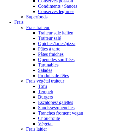
Conserves poisson
Condiments / Sauces
Conserves legumes
Superfoods
Frais
Frais traiteur
Traiteur salé italien
Traiteur salé
Quiches/tartes/pizza
Pâtes à tarte
Pâtes fraiches
Quenelles soufflées
Tartinables
Salades
Produits de fêtes
Frais végétal traiteur
Tofu
Tempeh
Burgers
Escalopes/ galettes
Saucisses/quenelles
Tranches froment vegan
Choucroute
Végétal
Frais laitier