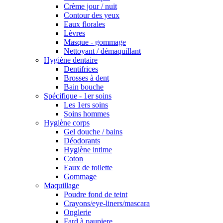
Crème jour / nuit
Contour des yeux
Eaux florales
Lèvres
Masque - gommage
Nettoyant / démaquillant
Hygiène dentaire
Dentifrices
Brosses à dent
Bain bouche
Spécifique - 1er soins
Les 1ers soins
Soins hommes
Hygiène corps
Gel douche / bains
Déodorants
Hygiène intime
Coton
Eaux de toilette
Gommage
Maquillage
Poudre fond de teint
Crayons/eye-liners/mascara
Onglerie
Fard à paupiere