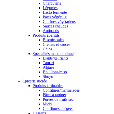
Charcuterie
Légumes
Lacto fermenté
Patés végétaux
Cuisines végétariens
Sauces chaudes
Antipastis
Produits apéritifs
Biscuits salés
Crèmes et sauces
Chips
Spécialités macrobiotique
Liants/gelifiants
Tamari
Algues
Bouillons/miso
Shoyu
Épicerie sucrée
Produits tartinables
Confitures/marmelades
Pâtes à tartiner
Purées de fruits sec
Miels
Confitures allégées
Desserts