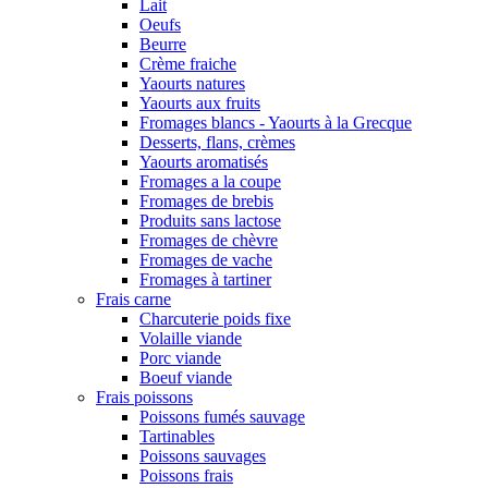
Lait
Oeufs
Beurre
Crème fraiche
Yaourts natures
Yaourts aux fruits
Fromages blancs - Yaourts à la Grecque
Desserts, flans, crèmes
Yaourts aromatisés
Fromages a la coupe
Fromages de brebis
Produits sans lactose
Fromages de chèvre
Fromages de vache
Fromages à tartiner
Frais carne
Charcuterie poids fixe
Volaille viande
Porc viande
Boeuf viande
Frais poissons
Poissons fumés sauvage
Tartinables
Poissons sauvages
Poissons frais