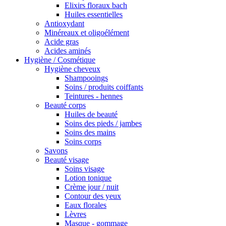
Elixirs floraux bach
Huiles essentielles
Antioxydant
Minéreaux et oligoélément
Acide gras
Acides aminés
Hygiène / Cosmétique
Hygiène cheveux
Shampooings
Soins / produits coiffants
Teintures - hennes
Beauté corps
Huiles de beauté
Soins des pieds / jambes
Soins des mains
Soins corps
Savons
Beauté visage
Soins visage
Lotion tonique
Crème jour / nuit
Contour des yeux
Eaux florales
Lèvres
Masque - gommage