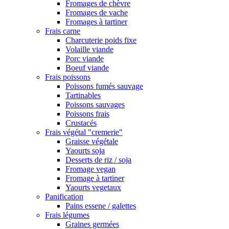
Fromages de chèvre
Fromages de vache
Fromages à tartiner
Frais carne
Charcuterie poids fixe
Volaille viande
Porc viande
Boeuf viande
Frais poissons
Poissons fumés sauvage
Tartinables
Poissons sauvages
Poissons frais
Crustacés
Frais végétal "cremerie"
Graisse végétale
Yaourts soja
Desserts de riz / soja
Fromage vegan
Fromage à tartiner
Yaourts vegetaux
Panification
Pains essene / galettes
Frais légumes
Graines germées