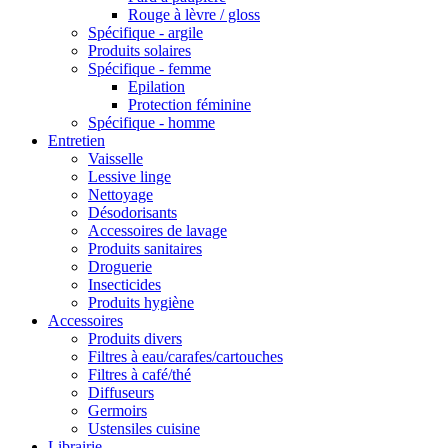
Rouge à lèvre / gloss
Spécifique - argile
Produits solaires
Spécifique - femme
Epilation
Protection féminine
Spécifique - homme
Entretien
Vaisselle
Lessive linge
Nettoyage
Désodorisants
Accessoires de lavage
Produits sanitaires
Droguerie
Insecticides
Produits hygiène
Accessoires
Produits divers
Filtres à eau/carafes/cartouches
Filtres à café/thé
Diffuseurs
Germoirs
Ustensiles cuisine
Librairie