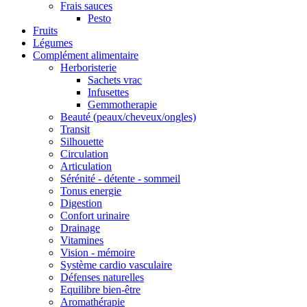
Frais sauces
Pesto
Fruits
Légumes
Complément alimentaire
Herboristerie
Sachets vrac
Infusettes
Gemmotherapie
Beauté (peaux/cheveux/ongles)
Transit
Silhouette
Circulation
Articulation
Sérénité - détente - sommeil
Tonus energie
Digestion
Confort urinaire
Drainage
Vitamines
Vision - mémoire
Système cardio vasculaire
Défenses naturelles
Equilibre bien-être
Aromathérapie