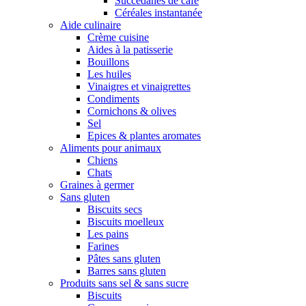
Succédanes de café
Céréales instantanée
Aide culinaire
Crème cuisine
Aides à la patisserie
Bouillons
Les huiles
Vinaigres et vinaigrettes
Condiments
Cornichons & olives
Sel
Epices & plantes aromates
Aliments pour animaux
Chiens
Chats
Graines à germer
Sans gluten
Biscuits secs
Biscuits moelleux
Les pains
Farines
Pâtes sans gluten
Barres sans gluten
Produits sans sel & sans sucre
Biscuits