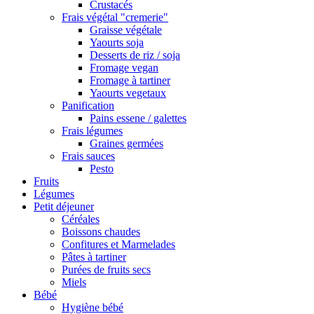
Crustacés
Frais végétal "cremerie"
Graisse végétale
Yaourts soja
Desserts de riz / soja
Fromage vegan
Fromage à tartiner
Yaourts vegetaux
Panification
Pains essene / galettes
Frais légumes
Graines germées
Frais sauces
Pesto
Fruits
Légumes
Petit déjeuner
Céréales
Boissons chaudes
Confitures et Marmelades
Pâtes à tartiner
Purées de fruits secs
Miels
Bébé
Hygiène bébé