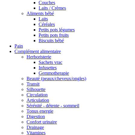
Couches
Laits / Crèmes
Aliments bébé
Laits
Céréales
Petits pots légumes
Petits pots fruits
Biscuits bébé
Pain
Complément alimentaire
Herboristerie
Sachets vrac
Infusettes
Gemmotherapie
Beauté (peaux/cheveux/ongles)
Transit
Silhouette
Circulation
Articulation
Sérénité - détente - sommeil
Tonus energie
Digestion
Confort urinaire
Drainage
Vitamines