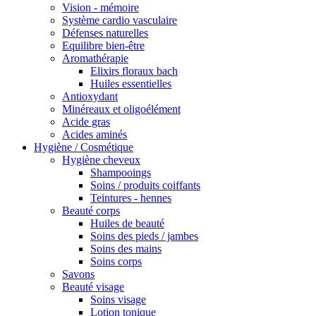
Vision - mémoire
Système cardio vasculaire
Défenses naturelles
Equilibre bien-être
Aromathérapie
Elixirs floraux bach
Huiles essentielles
Antioxydant
Minéreaux et oligoélément
Acide gras
Acides aminés
Hygiène / Cosmétique
Hygiène cheveux
Shampooings
Soins / produits coiffants
Teintures - hennes
Beauté corps
Huiles de beauté
Soins des pieds / jambes
Soins des mains
Soins corps
Savons
Beauté visage
Soins visage
Lotion tonique