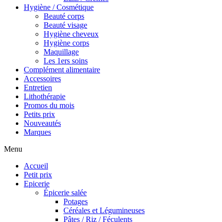
Hygiène / Cosmétique
Beauté corps
Beauté visage
Hygiène cheveux
Hygiène corps
Maquillage
Les 1ers soins
Complément alimentaire
Accessoires
Entretien
Lithothérapie
Promos du mois
Petits prix
Nouveautés
Marques
Menu
Accueil
Petit prix
Epicerie
Épicerie salée
Potages
Céréales et Légumineuses
Pâtes / Riz / Féculents