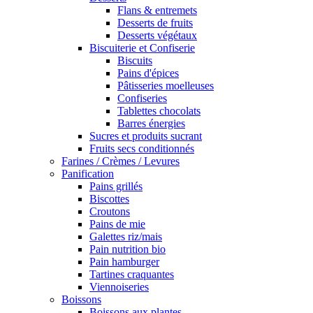
Flans & entremets
Desserts de fruits
Desserts végétaux
Biscuiterie et Confiserie
Biscuits
Pains d'épices
Pâtisseries moelleuses
Confiseries
Tablettes chocolats
Barres énergies
Sucres et produits sucrant
Fruits secs conditionnés
Farines / Crèmes / Levures
Panification
Pains grillés
Biscottes
Croutons
Pains de mie
Galettes riz/mais
Pain nutrition bio
Pain hamburger
Tartines craquantes
Viennoiseries
Boissons
Boissons aux plantes