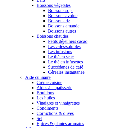
Laits
Boissons végétales
Boissons soja
Boissons avoine
Boissons riz
Boissons amande
Boissons autres
Boissons chaudes
Petits déjeuners cacao
Les cafés/solubles
Les infusions
Le thé en vrac
Le thé en infusettes
Succédanes de café
Céréales instantanée
Aide culinaire
Crème cuisine
Aides à la patisserie
Bouillons
Les huiles
Vinaigres et vinaigrettes
Condiments
Cornichons & olives
Sel
Epices & plantes aromates