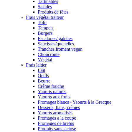
Tartinables
Salades
Produits de fêtes
Frais végétal traiteur
Tofu
Tempeh
Burgers
Escalopes/ galettes
Saucisses/quenelles
Tranches froment vegan
Choucroute
Végétal
Frais laitier
Lait
Oeufs
Beurre
Crème fraiche
Yaourts natures
Yaourts aux fruits
Fromages blancs - Yaourts à la Grecque
Desserts, flans, crèmes
Yaourts aromatisés
Fromages a la coupe
Fromages de brebis
Produits sans lactose