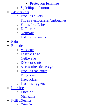
Protection féminine
Spécifique - homme
Accessoires
Produits divers
Filtres à eau/carafes/cartouches
Filtres à café/thé
Diffuseurs
Germoirs
Ustensiles cuisine
Pain
Entretien
Vaisselle
Lessive linge
Nettoyage
Désodorisants
Accessoires de lavage
Produits sanitaires
Droguerie
Insecticides
Produits hygiène
Librairie
Librairie
Magazine
Petit déjeuner
Céréales