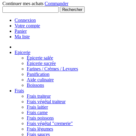
Continuer mes achats
Commander
Rechercher
Connexion
Votre compte
Panier
Ma liste
Epicerie
Épicerie salée
Épicerie sucrée
Farines / Crèmes / Levures
Panification
Aide culinaire
Boissons
Frais
Frais traiteur
Frais végétal traiteur
Frais laitier
Frais carne
Frais poissons
Frais végétal "cremerie"
Frais légumes
Frais sauces