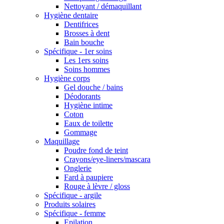
Nettoyant / démaquillant
Hygiène dentaire
Dentifrices
Brosses à dent
Bain bouche
Spécifique - 1er soins
Les 1ers soins
Soins hommes
Hygiène corps
Gel douche / bains
Déodorants
Hygiène intime
Coton
Eaux de toilette
Gommage
Maquillage
Poudre fond de teint
Crayons/eye-liners/mascara
Onglerie
Fard à paupiere
Rouge à lèvre / gloss
Spécifique - argile
Produits solaires
Spécifique - femme
Epilation