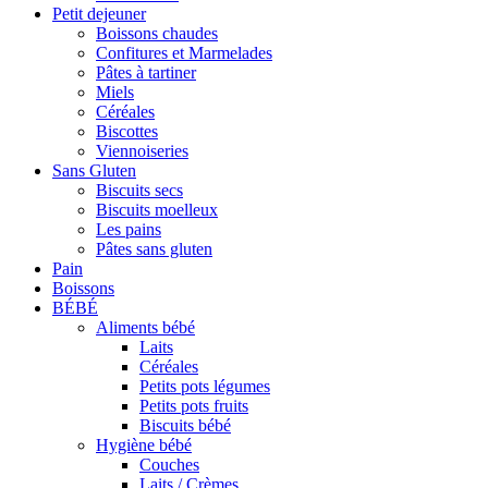
Petit dejeuner
Boissons chaudes
Confitures et Marmelades
Pâtes à tartiner
Miels
Céréales
Biscottes
Viennoiseries
Sans Gluten
Biscuits secs
Biscuits moelleux
Les pains
Pâtes sans gluten
Pain
Boissons
BÉBÉ
Aliments bébé
Laits
Céréales
Petits pots légumes
Petits pots fruits
Biscuits bébé
Hygiène bébé
Couches
Laits / Crèmes