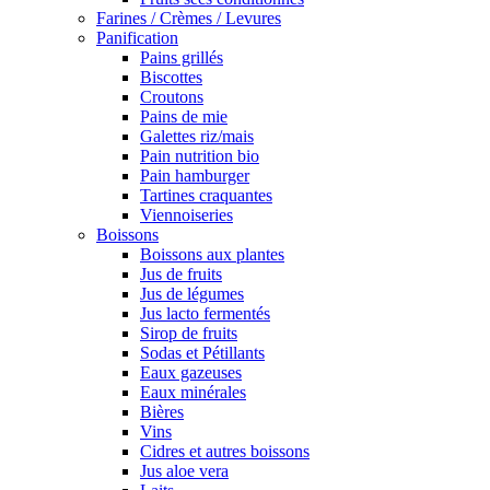
Farines / Crèmes / Levures
Panification
Pains grillés
Biscottes
Croutons
Pains de mie
Galettes riz/mais
Pain nutrition bio
Pain hamburger
Tartines craquantes
Viennoiseries
Boissons
Boissons aux plantes
Jus de fruits
Jus de légumes
Jus lacto fermentés
Sirop de fruits
Sodas et Pétillants
Eaux gazeuses
Eaux minérales
Bières
Vins
Cidres et autres boissons
Jus aloe vera