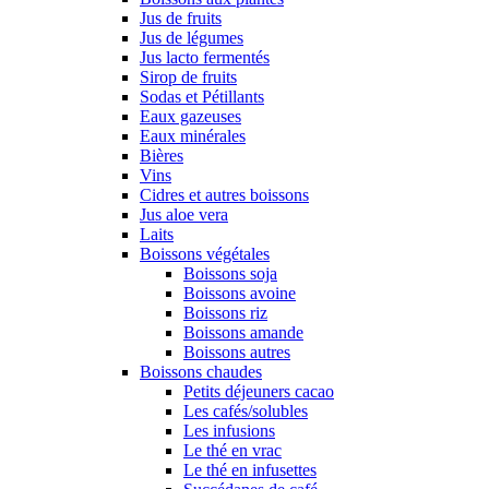
Jus de fruits
Jus de légumes
Jus lacto fermentés
Sirop de fruits
Sodas et Pétillants
Eaux gazeuses
Eaux minérales
Bières
Vins
Cidres et autres boissons
Jus aloe vera
Laits
Boissons végétales
Boissons soja
Boissons avoine
Boissons riz
Boissons amande
Boissons autres
Boissons chaudes
Petits déjeuners cacao
Les cafés/solubles
Les infusions
Le thé en vrac
Le thé en infusettes