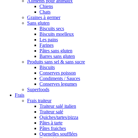
Aliments pour animaux
Chiens
Chats
Graines à germer
Sans gluten
Biscuits secs
Biscuits moelleux
Les pains
Farines
Pâtes sans gluten
Barres sans gluten
Produits sans sel & sans sucre
Biscuits
Conserves poisson
Condiments / Sauces
Conserves legumes
Superfoods
Frais
Frais traiteur
Traiteur salé italien
Traiteur salé
Quiches/tartes/pizza
Pâtes à tarte
Pâtes fraiches
Quenelles soufflées