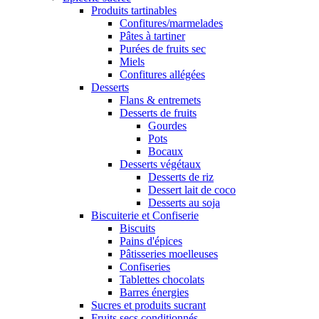
Produits tartinables
Confitures/marmelades
Pâtes à tartiner
Purées de fruits sec
Miels
Confitures allégées
Desserts
Flans & entremets
Desserts de fruits
Gourdes
Pots
Bocaux
Desserts végétaux
Desserts de riz
Dessert lait de coco
Desserts au soja
Biscuiterie et Confiserie
Biscuits
Pains d'épices
Pâtisseries moelleuses
Confiseries
Tablettes chocolats
Barres énergies
Sucres et produits sucrant
Fruits secs conditionnés