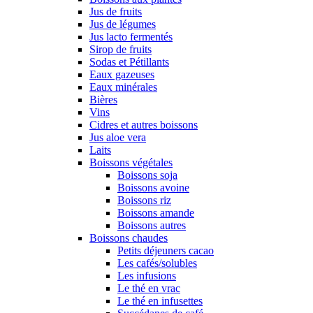
Jus de fruits
Jus de légumes
Jus lacto fermentés
Sirop de fruits
Sodas et Pétillants
Eaux gazeuses
Eaux minérales
Bières
Vins
Cidres et autres boissons
Jus aloe vera
Laits
Boissons végétales
Boissons soja
Boissons avoine
Boissons riz
Boissons amande
Boissons autres
Boissons chaudes
Petits déjeuners cacao
Les cafés/solubles
Les infusions
Le thé en vrac
Le thé en infusettes