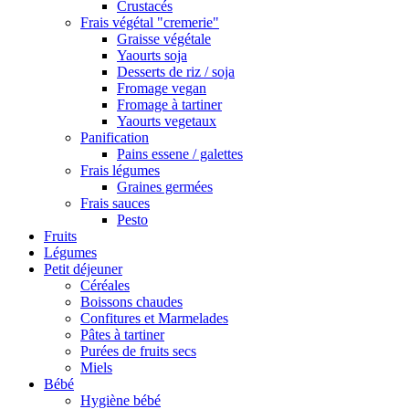
Crustacés
Frais végétal "cremerie"
Graisse végétale
Yaourts soja
Desserts de riz / soja
Fromage vegan
Fromage à tartiner
Yaourts vegetaux
Panification
Pains essene / galettes
Frais légumes
Graines germées
Frais sauces
Pesto
Fruits
Légumes
Petit déjeuner
Céréales
Boissons chaudes
Confitures et Marmelades
Pâtes à tartiner
Purées de fruits secs
Miels
Bébé
Hygiène bébé