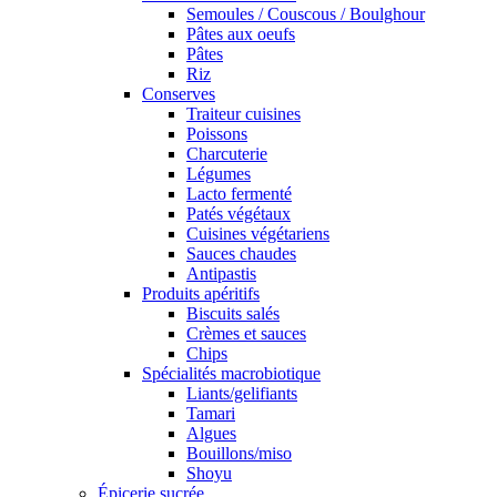
Semoules / Couscous / Boulghour
Pâtes aux oeufs
Pâtes
Riz
Conserves
Traiteur cuisines
Poissons
Charcuterie
Légumes
Lacto fermenté
Patés végétaux
Cuisines végétariens
Sauces chaudes
Antipastis
Produits apéritifs
Biscuits salés
Crèmes et sauces
Chips
Spécialités macrobiotique
Liants/gelifiants
Tamari
Algues
Bouillons/miso
Shoyu
Épicerie sucrée