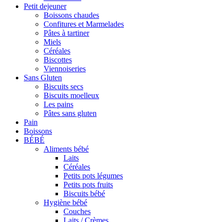
Petit dejeuner
Boissons chaudes
Confitures et Marmelades
Pâtes à tartiner
Miels
Céréales
Biscottes
Viennoiseries
Sans Gluten
Biscuits secs
Biscuits moelleux
Les pains
Pâtes sans gluten
Pain
Boissons
BÉBÉ
Aliments bébé
Laits
Céréales
Petits pots légumes
Petits pots fruits
Biscuits bébé
Hygiène bébé
Couches
Laits / Crèmes