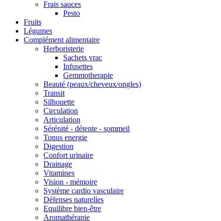
Frais sauces
Pesto
Fruits
Légumes
Complément alimentaire
Herboristerie
Sachets vrac
Infusettes
Gemmotherapie
Beauté (peaux/cheveux/ongles)
Transit
Silhouette
Circulation
Articulation
Sérénité - détente - sommeil
Tonus energie
Digestion
Confort urinaire
Drainage
Vitamines
Vision - mémoire
Système cardio vasculaire
Défenses naturelles
Equilibre bien-être
Aromathérapie