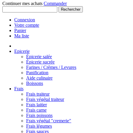
Continuer mes achats
Commander
Rechercher
Connexion
Votre compte
Panier
Ma liste
Epicerie
Épicerie salée
Épicerie sucrée
Farines / Crèmes / Levures
Panification
Aide culinaire
Boissons
Frais
Frais traiteur
Frais végétal traiteur
Frais laitier
Frais carne
Frais poissons
Frais végétal "cremerie"
Frais légumes
Frais sauces