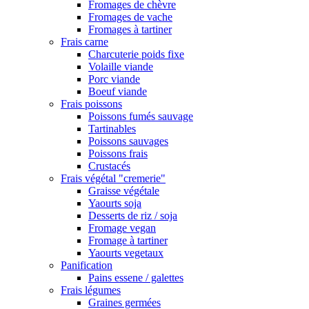
Fromages de chèvre
Fromages de vache
Fromages à tartiner
Frais carne
Charcuterie poids fixe
Volaille viande
Porc viande
Boeuf viande
Frais poissons
Poissons fumés sauvage
Tartinables
Poissons sauvages
Poissons frais
Crustacés
Frais végétal "cremerie"
Graisse végétale
Yaourts soja
Desserts de riz / soja
Fromage vegan
Fromage à tartiner
Yaourts vegetaux
Panification
Pains essene / galettes
Frais légumes
Graines germées