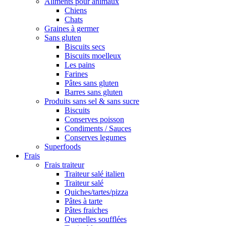
Aliments pour animaux
Chiens
Chats
Graines à germer
Sans gluten
Biscuits secs
Biscuits moelleux
Les pains
Farines
Pâtes sans gluten
Barres sans gluten
Produits sans sel & sans sucre
Biscuits
Conserves poisson
Condiments / Sauces
Conserves legumes
Superfoods
Frais
Frais traiteur
Traiteur salé italien
Traiteur salé
Quiches/tartes/pizza
Pâtes à tarte
Pâtes fraiches
Quenelles soufflées