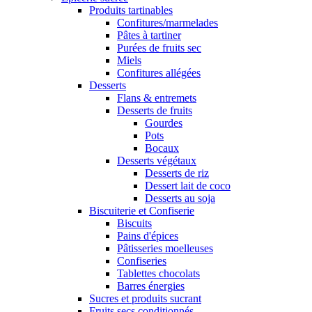
Produits tartinables
Confitures/marmelades
Pâtes à tartiner
Purées de fruits sec
Miels
Confitures allégées
Desserts
Flans & entremets
Desserts de fruits
Gourdes
Pots
Bocaux
Desserts végétaux
Desserts de riz
Dessert lait de coco
Desserts au soja
Biscuiterie et Confiserie
Biscuits
Pains d'épices
Pâtisseries moelleuses
Confiseries
Tablettes chocolats
Barres énergies
Sucres et produits sucrant
Fruits secs conditionnés