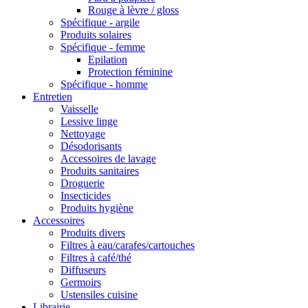
Rouge à lèvre / gloss
Spécifique - argile
Produits solaires
Spécifique - femme
Epilation
Protection féminine
Spécifique - homme
Entretien
Vaisselle
Lessive linge
Nettoyage
Désodorisants
Accessoires de lavage
Produits sanitaires
Droguerie
Insecticides
Produits hygiène
Accessoires
Produits divers
Filtres à eau/carafes/cartouches
Filtres à café/thé
Diffuseurs
Germoirs
Ustensiles cuisine
Librairie