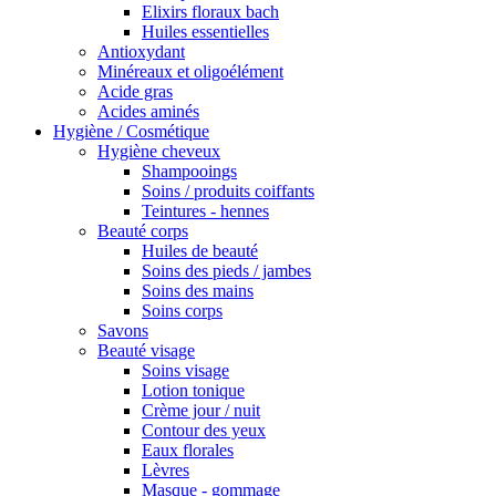
Elixirs floraux bach
Huiles essentielles
Antioxydant
Minéreaux et oligoélément
Acide gras
Acides aminés
Hygiène / Cosmétique
Hygiène cheveux
Shampooings
Soins / produits coiffants
Teintures - hennes
Beauté corps
Huiles de beauté
Soins des pieds / jambes
Soins des mains
Soins corps
Savons
Beauté visage
Soins visage
Lotion tonique
Crème jour / nuit
Contour des yeux
Eaux florales
Lèvres
Masque - gommage