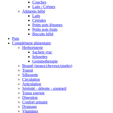
Couches
Laits / Crèmes
Aliments bébé
Laits
Céréales
Petits pots légumes
Petits pots fruits
Biscuits bébé
Pain
Complément alimentaire
Herboristerie
Sachets vrac
Infusettes
Gemmotherapie
Beauté (peaux/cheveux/ongles)
Transit
Silhouette
Circulation
Articulation
Sérénité - détente - sommeil
Tonus energie
Digestion
Confort urinaire
Drainage
Vitamines