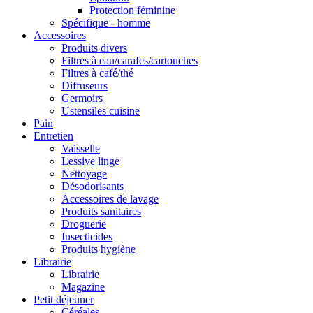
Protection féminine
Spécifique - homme
Accessoires
Produits divers
Filtres à eau/carafes/cartouches
Filtres à café/thé
Diffuseurs
Germoirs
Ustensiles cuisine
Pain
Entretien
Vaisselle
Lessive linge
Nettoyage
Désodorisants
Accessoires de lavage
Produits sanitaires
Droguerie
Insecticides
Produits hygiène
Librairie
Librairie
Magazine
Petit déjeuner
Céréales