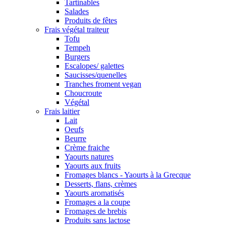
Tartinables
Salades
Produits de fêtes
Frais végétal traiteur
Tofu
Tempeh
Burgers
Escalopes/ galettes
Saucisses/quenelles
Tranches froment vegan
Choucroute
Végétal
Frais laitier
Lait
Oeufs
Beurre
Crème fraiche
Yaourts natures
Yaourts aux fruits
Fromages blancs - Yaourts à la Grecque
Desserts, flans, crèmes
Yaourts aromatisés
Fromages a la coupe
Fromages de brebis
Produits sans lactose