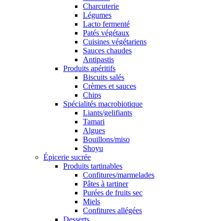
Charcuterie
Légumes
Lacto fermenté
Patés végétaux
Cuisines végétariens
Sauces chaudes
Antipastis
Produits apéritifs
Biscuits salés
Crèmes et sauces
Chips
Spécialités macrobiotique
Liants/gelifiants
Tamari
Algues
Bouillons/miso
Shoyu
Épicerie sucrée
Produits tartinables
Confitures/marmelades
Pâtes à tartiner
Purées de fruits sec
Miels
Confitures allégées
Desserts