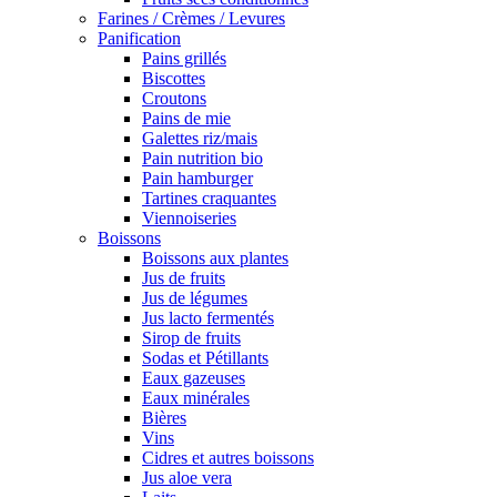
Farines / Crèmes / Levures
Panification
Pains grillés
Biscottes
Croutons
Pains de mie
Galettes riz/mais
Pain nutrition bio
Pain hamburger
Tartines craquantes
Viennoiseries
Boissons
Boissons aux plantes
Jus de fruits
Jus de légumes
Jus lacto fermentés
Sirop de fruits
Sodas et Pétillants
Eaux gazeuses
Eaux minérales
Bières
Vins
Cidres et autres boissons
Jus aloe vera