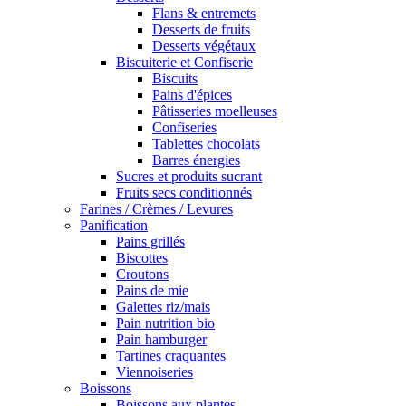
Flans & entremets
Desserts de fruits
Desserts végétaux
Biscuiterie et Confiserie
Biscuits
Pains d'épices
Pâtisseries moelleuses
Confiseries
Tablettes chocolats
Barres énergies
Sucres et produits sucrant
Fruits secs conditionnés
Farines / Crèmes / Levures
Panification
Pains grillés
Biscottes
Croutons
Pains de mie
Galettes riz/mais
Pain nutrition bio
Pain hamburger
Tartines craquantes
Viennoiseries
Boissons
Boissons aux plantes