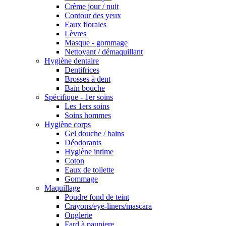
Crème jour / nuit
Contour des yeux
Eaux florales
Lèvres
Masque - gommage
Nettoyant / démaquillant
Hygiène dentaire
Dentifrices
Brosses à dent
Bain bouche
Spécifique - 1er soins
Les 1ers soins
Soins hommes
Hygiène corps
Gel douche / bains
Déodorants
Hygiène intime
Coton
Eaux de toilette
Gommage
Maquillage
Poudre fond de teint
Crayons/eye-liners/mascara
Onglerie
Fard à paupiere