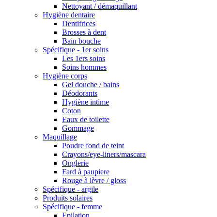
Nettoyant / démaquillant
Hygiène dentaire
Dentifrices
Brosses à dent
Bain bouche
Spécifique - 1er soins
Les 1ers soins
Soins hommes
Hygiène corps
Gel douche / bains
Déodorants
Hygiène intime
Coton
Eaux de toilette
Gommage
Maquillage
Poudre fond de teint
Crayons/eye-liners/mascara
Onglerie
Fard à paupiere
Rouge à lèvre / gloss
Spécifique - argile
Produits solaires
Spécifique - femme
Epilation