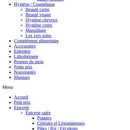
Hygiène / Cosmétique
Beauté corps
Beauté visage
Hygiène cheveux
Hygiène corps
Maquillage
Les 1ers soins
Complément alimentaire
Accessoires
Entretien
Lithothérapie
Promos du mois
Petits prix
Nouveautés
Marques
Menu
Accueil
Petit prix
Epicerie
Épicerie salée
Potages
Céréales et Légumineuses
Pâtes / Riz / Féculents