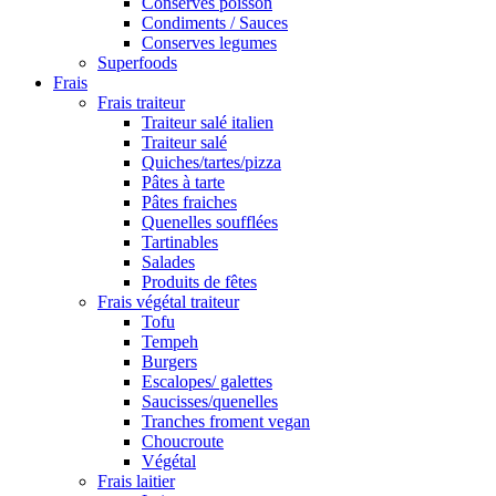
Conserves poisson
Condiments / Sauces
Conserves legumes
Superfoods
Frais
Frais traiteur
Traiteur salé italien
Traiteur salé
Quiches/tartes/pizza
Pâtes à tarte
Pâtes fraiches
Quenelles soufflées
Tartinables
Salades
Produits de fêtes
Frais végétal traiteur
Tofu
Tempeh
Burgers
Escalopes/ galettes
Saucisses/quenelles
Tranches froment vegan
Choucroute
Végétal
Frais laitier