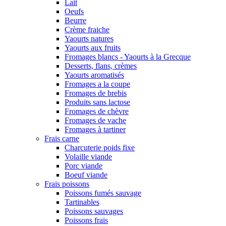
Lait
Oeufs
Beurre
Crème fraiche
Yaourts natures
Yaourts aux fruits
Fromages blancs - Yaourts à la Grecque
Desserts, flans, crèmes
Yaourts aromatisés
Fromages a la coupe
Fromages de brebis
Produits sans lactose
Fromages de chèvre
Fromages de vache
Fromages à tartiner
Frais carne
Charcuterie poids fixe
Volaille viande
Porc viande
Boeuf viande
Frais poissons
Poissons fumés sauvage
Tartinables
Poissons sauvages
Poissons frais