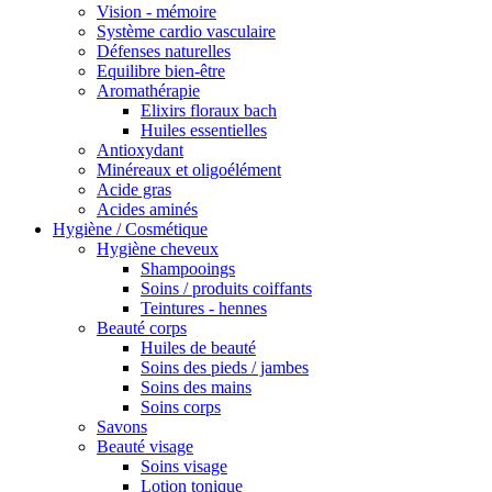
Vision - mémoire
Système cardio vasculaire
Défenses naturelles
Equilibre bien-être
Aromathérapie
Elixirs floraux bach
Huiles essentielles
Antioxydant
Minéreaux et oligoélément
Acide gras
Acides aminés
Hygiène / Cosmétique
Hygiène cheveux
Shampooings
Soins / produits coiffants
Teintures - hennes
Beauté corps
Huiles de beauté
Soins des pieds / jambes
Soins des mains
Soins corps
Savons
Beauté visage
Soins visage
Lotion tonique