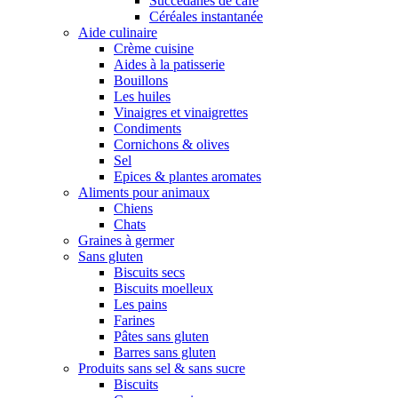
Succédanes de café
Céréales instantanée
Aide culinaire
Crème cuisine
Aides à la patisserie
Bouillons
Les huiles
Vinaigres et vinaigrettes
Condiments
Cornichons & olives
Sel
Epices & plantes aromates
Aliments pour animaux
Chiens
Chats
Graines à germer
Sans gluten
Biscuits secs
Biscuits moelleux
Les pains
Farines
Pâtes sans gluten
Barres sans gluten
Produits sans sel & sans sucre
Biscuits