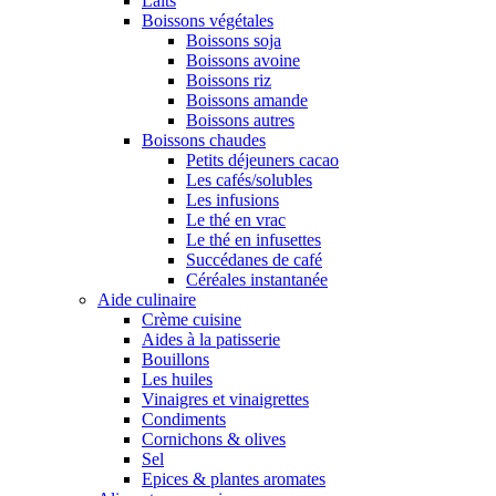
Laits
Boissons végétales
Boissons soja
Boissons avoine
Boissons riz
Boissons amande
Boissons autres
Boissons chaudes
Petits déjeuners cacao
Les cafés/solubles
Les infusions
Le thé en vrac
Le thé en infusettes
Succédanes de café
Céréales instantanée
Aide culinaire
Crème cuisine
Aides à la patisserie
Bouillons
Les huiles
Vinaigres et vinaigrettes
Condiments
Cornichons & olives
Sel
Epices & plantes aromates