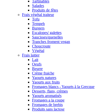
Tartinables
Salades
Produits de fêtes
Frais végétal traiteur
Tofu
Tempeh
Burgers
Escalopes/ galettes
Saucisses/quenelles
Tranches froment vegan
Choucroute
Végétal
Frais laitier
Lait
Oeufs
Beurre
Crème fraiche
Yaourts natures
Yaourts aux fruits
Fromages blancs - Yaourts à la Grecque
Desserts, flans, crèmes
Yaourts aromatisés
Fromages a la coupe
Fromages de brebis
Produits sans lactose