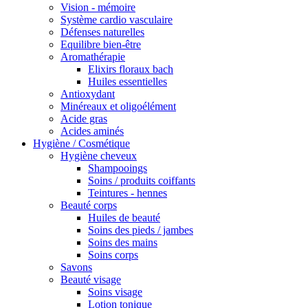
Vision - mémoire
Système cardio vasculaire
Défenses naturelles
Equilibre bien-être
Aromathérapie
Elixirs floraux bach
Huiles essentielles
Antioxydant
Minéreaux et oligoélément
Acide gras
Acides aminés
Hygiène / Cosmétique
Hygiène cheveux
Shampooings
Soins / produits coiffants
Teintures - hennes
Beauté corps
Huiles de beauté
Soins des pieds / jambes
Soins des mains
Soins corps
Savons
Beauté visage
Soins visage
Lotion tonique