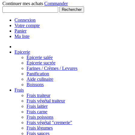
Continuer mes achats
Commander
Rechercher
Connexion
Votre compte
Panier
Ma liste
Epicerie
Épicerie salée
Épicerie sucrée
Farines / Crèmes / Levures
Panification
Aide culinaire
Boissons
Frais
Frais traiteur
Frais végétal traiteur
Frais laitier
Frais carne
Frais poissons
Frais végétal "cremerie"
Frais légumes
Frais sauces