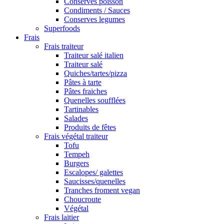
Conserves poisson
Condiments / Sauces
Conserves legumes
Superfoods
Frais
Frais traiteur
Traiteur salé italien
Traiteur salé
Quiches/tartes/pizza
Pâtes à tarte
Pâtes fraiches
Quenelles soufflées
Tartinables
Salades
Produits de fêtes
Frais végétal traiteur
Tofu
Tempeh
Burgers
Escalopes/ galettes
Saucisses/quenelles
Tranches froment vegan
Choucroute
Végétal
Frais laitier