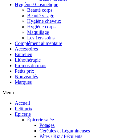
Hygiène / Cosmétique
Beauté corps
Beauté visage
Hygiène cheveux
Hygiène corps
Maquillage
Les 1ers soins
Complément alimentaire
Accessoires
Entretien
Lithothérapie
Promos du mois
Petits prix
Nouveautés
Marques
Menu
Accueil
Petit prix
Epicerie
Épicerie salée
Potages
Céréales et Légumineuses
Pâtes / Riz / Féculents