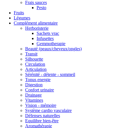
Frais sauces
Pesto
Fruits
Légumes
Complément alimentaire
Herboristerie
Sachets vrac
Infusettes
Gemmotherapie
Beauté (peaux/cheveux/ongles)
Transit
Silhouette
Circulation
Articulation
Sérénité - détente - sommeil
Tonus energie
Digestion
Confort urinaire
Drainage
Vitamines
Vision - mémoire
Système cardio vasculaire
Défenses naturelles
Equilibre bien-être
Aromathérapie