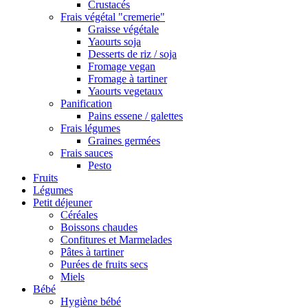
Crustacés
Frais végétal "cremerie"
Graisse végétale
Yaourts soja
Desserts de riz / soja
Fromage vegan
Fromage à tartiner
Yaourts vegetaux
Panification
Pains essene / galettes
Frais légumes
Graines germées
Frais sauces
Pesto
Fruits
Légumes
Petit déjeuner
Céréales
Boissons chaudes
Confitures et Marmelades
Pâtes à tartiner
Purées de fruits secs
Miels
Bébé
Hygiène bébé