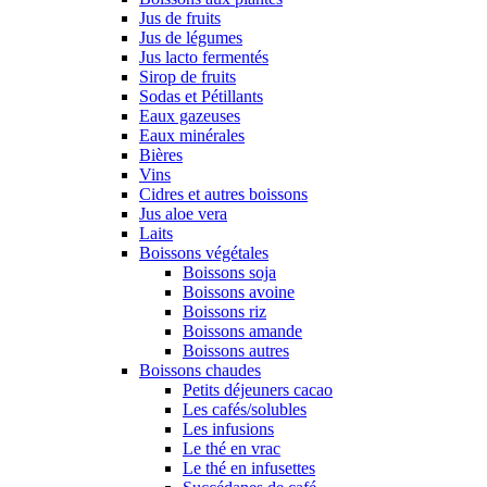
Jus de fruits
Jus de légumes
Jus lacto fermentés
Sirop de fruits
Sodas et Pétillants
Eaux gazeuses
Eaux minérales
Bières
Vins
Cidres et autres boissons
Jus aloe vera
Laits
Boissons végétales
Boissons soja
Boissons avoine
Boissons riz
Boissons amande
Boissons autres
Boissons chaudes
Petits déjeuners cacao
Les cafés/solubles
Les infusions
Le thé en vrac
Le thé en infusettes