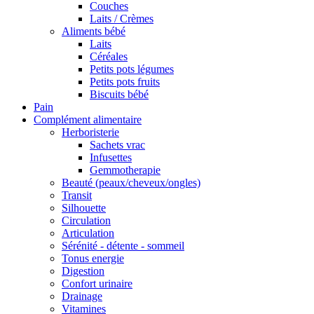
Couches
Laits / Crèmes
Aliments bébé
Laits
Céréales
Petits pots légumes
Petits pots fruits
Biscuits bébé
Pain
Complément alimentaire
Herboristerie
Sachets vrac
Infusettes
Gemmotherapie
Beauté (peaux/cheveux/ongles)
Transit
Silhouette
Circulation
Articulation
Sérénité - détente - sommeil
Tonus energie
Digestion
Confort urinaire
Drainage
Vitamines