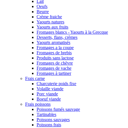
Lait
Oeufs
Beurre
Crème fraiche
Yaourts natures
Yaourts aux fruits
Fromages blancs - Yaourts à la Grecque
Desserts, flans, crèmes
Yaourts aromatisés
Fromages a la coupe
Fromages de brebis
Produits sans lactose
Fromages de chèvre
Fromages de vache
Fromages à tartiner
Frais carne
Charcuterie poids fixe
Volaille viande
Porc viande
Boeuf viande
Frais poissons
Poissons fumés sauvage
Tartinables
Poissons sauvages
Poissons frais