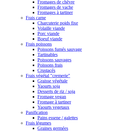
Fromages de chèvre
Fromages de vache
Fromages à tartiner
Frais carne
Charcuterie poids fixe
Volaille viande
Porc viande
Boeuf viande
Frais poissons
Poissons fumés sauvage
Tartinables
Poissons sauvages
Poissons frais
Crustacés
Frais végétal "cremerie"
Graisse végétale
Yaourts soja
Desserts de riz / soja
Fromage vegan
Fromage à tartiner
Yaourts vegetaux
Panification
Pains essene / galettes
Frais légumes
Graines germées