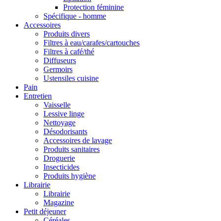
Protection féminine
Spécifique - homme
Accessoires
Produits divers
Filtres à eau/carafes/cartouches
Filtres à café/thé
Diffuseurs
Germoirs
Ustensiles cuisine
Pain
Entretien
Vaisselle
Lessive linge
Nettoyage
Désodorisants
Accessoires de lavage
Produits sanitaires
Droguerie
Insecticides
Produits hygiène
Librairie
Librairie
Magazine
Petit déjeuner
Céréales