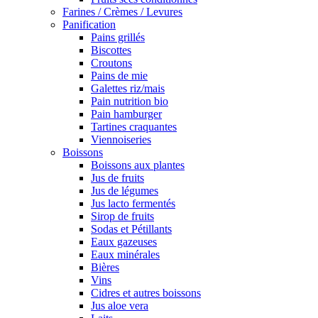
Farines / Crèmes / Levures
Panification
Pains grillés
Biscottes
Croutons
Pains de mie
Galettes riz/mais
Pain nutrition bio
Pain hamburger
Tartines craquantes
Viennoiseries
Boissons
Boissons aux plantes
Jus de fruits
Jus de légumes
Jus lacto fermentés
Sirop de fruits
Sodas et Pétillants
Eaux gazeuses
Eaux minérales
Bières
Vins
Cidres et autres boissons
Jus aloe vera