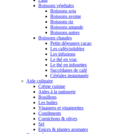
Laits
Boissons végétales
Boissons soja
Boissons avoine
Boissons riz
Boissons amande
Boissons autres
Boissons chaudes
Petits déjeuners cacao
Les cafés/solubles
Les infusions
Le thé en vrac
Le thé en infusettes
Succédanes de café
Céréales instantanée
Aide culinaire
Crème cuisine
Aides à la patisserie
Bouillons
Les huiles
Vinaigres et vinaigrettes
Condiments
Cornichons & olives
Sel
Epices & plantes aromates