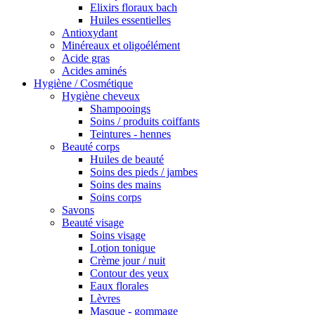
Elixirs floraux bach
Huiles essentielles
Antioxydant
Minéreaux et oligoélément
Acide gras
Acides aminés
Hygiène / Cosmétique
Hygiène cheveux
Shampooings
Soins / produits coiffants
Teintures - hennes
Beauté corps
Huiles de beauté
Soins des pieds / jambes
Soins des mains
Soins corps
Savons
Beauté visage
Soins visage
Lotion tonique
Crème jour / nuit
Contour des yeux
Eaux florales
Lèvres
Masque - gommage