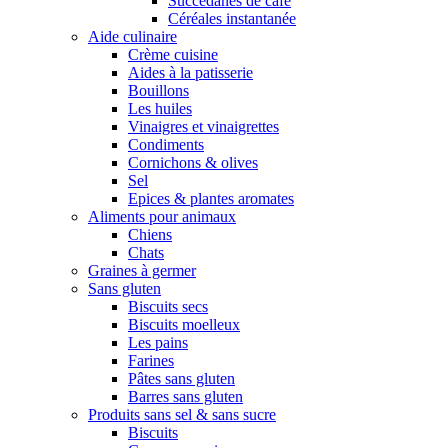
Succédanes de café
Céréales instantanée
Aide culinaire
Crème cuisine
Aides à la patisserie
Bouillons
Les huiles
Vinaigres et vinaigrettes
Condiments
Cornichons & olives
Sel
Epices & plantes aromates
Aliments pour animaux
Chiens
Chats
Graines à germer
Sans gluten
Biscuits secs
Biscuits moelleux
Les pains
Farines
Pâtes sans gluten
Barres sans gluten
Produits sans sel & sans sucre
Biscuits