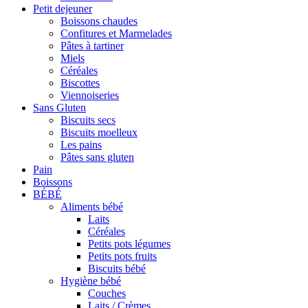
Petit dejeuner
Boissons chaudes
Confitures et Marmelades
Pâtes à tartiner
Miels
Céréales
Biscottes
Viennoiseries
Sans Gluten
Biscuits secs
Biscuits moelleux
Les pains
Pâtes sans gluten
Pain
Boissons
BÉBÉ
Aliments bébé
Laits
Céréales
Petits pots légumes
Petits pots fruits
Biscuits bébé
Hygiène bébé
Couches
Laits / Crèmes