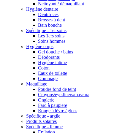
Nettoyant / démaquillant
Hygiène dentaire
Dentifrices
Brosses à dent
Bain bouche
Spécifique - 1er soins
Les 1ers soins
Soins hommes
Hygiène corps
Gel douche / bains
Déodorants
Hygiène intime
Coton
Eaux de toilette
Gommage
Maquillage
Poudre fond de teint
Crayons/eye-liners/mascara
Onglerie
Fard à paupiere
Rouge à lèvre / gloss
Spécifique - argile
Produits solaires
Spécifique - femme
Epilation