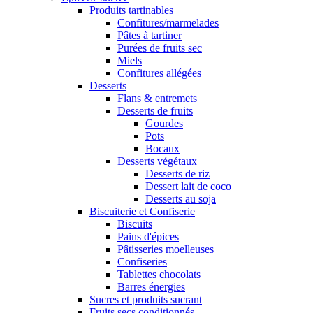
Produits tartinables
Confitures/marmelades
Pâtes à tartiner
Purées de fruits sec
Miels
Confitures allégées
Desserts
Flans & entremets
Desserts de fruits
Gourdes
Pots
Bocaux
Desserts végétaux
Desserts de riz
Dessert lait de coco
Desserts au soja
Biscuiterie et Confiserie
Biscuits
Pains d'épices
Pâtisseries moelleuses
Confiseries
Tablettes chocolats
Barres énergies
Sucres et produits sucrant
Fruits secs conditionnés