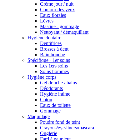
Crème jour / nuit
Contour des yeux
Eaux florales
Lèvres
Masque - gommage
Nettoyant / démaquillant
Hygiène dentaire
Dentifrices
Brosses à dent
Bain bouche
Spécifique - 1er soins
Les 1ers soins
Soins hommes
Hygiène corps
Gel douche / bains
Déodorants
Hygiène intime
Coton
Eaux de toilette
Gommage
Maquillage
Poudre fond de teint
Crayons/eye-liners/mascara
Onglerie
Fard à paupiere