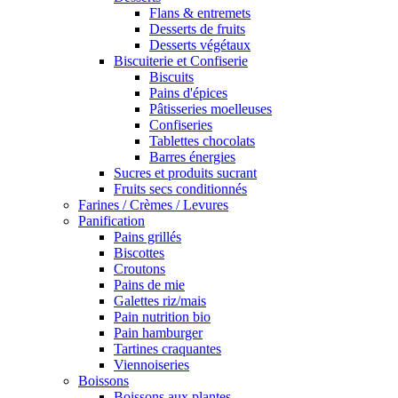
Flans & entremets
Desserts de fruits
Desserts végétaux
Biscuiterie et Confiserie
Biscuits
Pains d'épices
Pâtisseries moelleuses
Confiseries
Tablettes chocolats
Barres énergies
Sucres et produits sucrant
Fruits secs conditionnés
Farines / Crèmes / Levures
Panification
Pains grillés
Biscottes
Croutons
Pains de mie
Galettes riz/mais
Pain nutrition bio
Pain hamburger
Tartines craquantes
Viennoiseries
Boissons
Boissons aux plantes