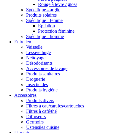
Rouge à lèvre / gloss
Spécifique - argile
Produits solaires
Spécifique - femme
Epilation
Protection féminine
Spécifique - homme
Entretien
Vaisselle
Lessive linge
Nettoyage
Désodorisants
Accessoires de lavage
Produits sanitaires
Droguerie
Insecticides
Produits hygiène
Accessoires
Produits divers
Filtres à eau/carafes/cartouches
Filtres à café/thé
Diffuseurs
Germoirs
Ustensiles cuisine
Librairie