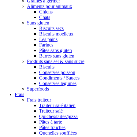
Graines à germer
Aliments pour animaux
Chiens
Chats
Sans gluten
Biscuits secs
Biscuits moelleux
Les pains
Farines
Pâtes sans gluten
Barres sans gluten
Produits sans sel & sans sucre
Biscuits
Conserves poisson
Condiments / Sauces
Conserves legumes
Superfoods
Frais
Frais traiteur
Traiteur salé italien
Traiteur salé
Quiches/tartes/pizza
Pâtes à tarte
Pâtes fraiches
Quenelles soufflées