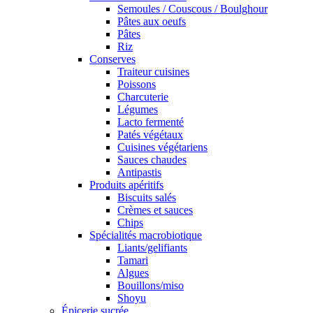
Semoules / Couscous / Boulghour
Pâtes aux oeufs
Pâtes
Riz
Conserves
Traiteur cuisines
Poissons
Charcuterie
Légumes
Lacto fermenté
Patés végétaux
Cuisines végétariens
Sauces chaudes
Antipastis
Produits apéritifs
Biscuits salés
Crèmes et sauces
Chips
Spécialités macrobiotique
Liants/gelifiants
Tamari
Algues
Bouillons/miso
Shoyu
Épicerie sucrée