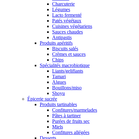
Charcuterie
Légumes
Lacto fermenté
Patés végétaux
Cuisines végétariens
Sauces chaudes
Antipastis
Produits apéritifs
Biscuits salés
Crèmes et sauces
Chips
Spécialités macrobiotique
Liants/gelifiants
Tamari
Algues
Bouillons/miso
Shoyu
Épicerie sucrée
Produits tartinables
Confitures/marmelades
Pâtes à tartiner
Purées de fruits sec
Miels
Confitures allégées
Desserts