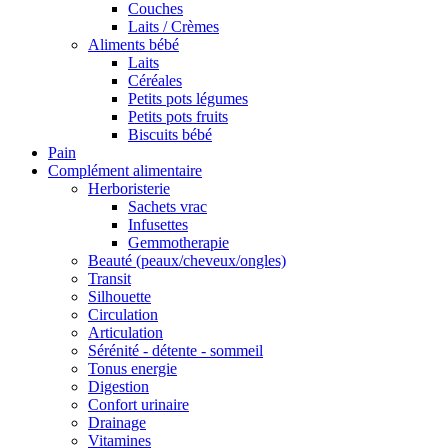
Couches
Laits / Crèmes
Aliments bébé
Laits
Céréales
Petits pots légumes
Petits pots fruits
Biscuits bébé
Pain
Complément alimentaire
Herboristerie
Sachets vrac
Infusettes
Gemmotherapie
Beauté (peaux/cheveux/ongles)
Transit
Silhouette
Circulation
Articulation
Sérénité - détente - sommeil
Tonus energie
Digestion
Confort urinaire
Drainage
Vitamines