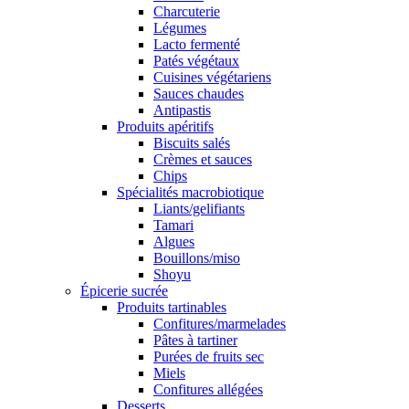
Charcuterie
Légumes
Lacto fermenté
Patés végétaux
Cuisines végétariens
Sauces chaudes
Antipastis
Produits apéritifs
Biscuits salés
Crèmes et sauces
Chips
Spécialités macrobiotique
Liants/gelifiants
Tamari
Algues
Bouillons/miso
Shoyu
Épicerie sucrée
Produits tartinables
Confitures/marmelades
Pâtes à tartiner
Purées de fruits sec
Miels
Confitures allégées
Desserts