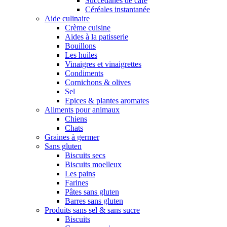
Succédanes de café
Céréales instantanée
Aide culinaire
Crème cuisine
Aides à la patisserie
Bouillons
Les huiles
Vinaigres et vinaigrettes
Condiments
Cornichons & olives
Sel
Epices & plantes aromates
Aliments pour animaux
Chiens
Chats
Graines à germer
Sans gluten
Biscuits secs
Biscuits moelleux
Les pains
Farines
Pâtes sans gluten
Barres sans gluten
Produits sans sel & sans sucre
Biscuits