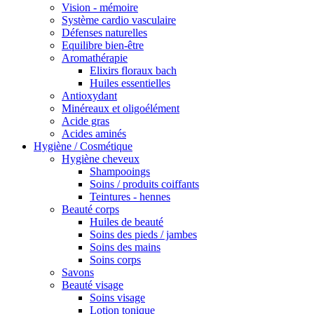
Vision - mémoire
Système cardio vasculaire
Défenses naturelles
Equilibre bien-être
Aromathérapie
Elixirs floraux bach
Huiles essentielles
Antioxydant
Minéreaux et oligoélément
Acide gras
Acides aminés
Hygiène / Cosmétique
Hygiène cheveux
Shampooings
Soins / produits coiffants
Teintures - hennes
Beauté corps
Huiles de beauté
Soins des pieds / jambes
Soins des mains
Soins corps
Savons
Beauté visage
Soins visage
Lotion tonique