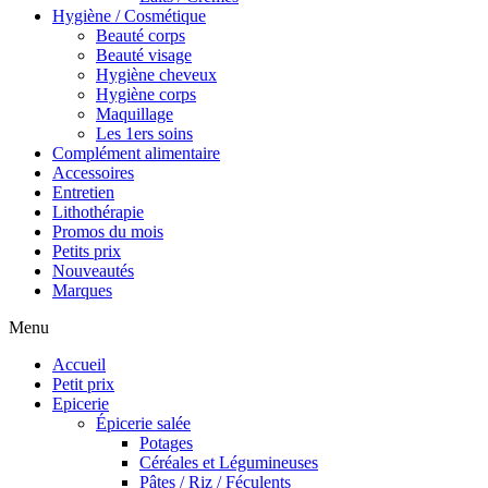
Hygiène / Cosmétique
Beauté corps
Beauté visage
Hygiène cheveux
Hygiène corps
Maquillage
Les 1ers soins
Complément alimentaire
Accessoires
Entretien
Lithothérapie
Promos du mois
Petits prix
Nouveautés
Marques
Menu
Accueil
Petit prix
Epicerie
Épicerie salée
Potages
Céréales et Légumineuses
Pâtes / Riz / Féculents