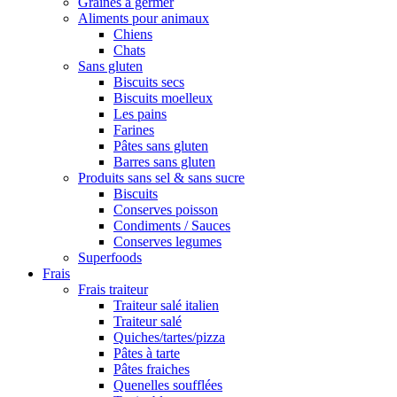
Graines à germer
Aliments pour animaux
Chiens
Chats
Sans gluten
Biscuits secs
Biscuits moelleux
Les pains
Farines
Pâtes sans gluten
Barres sans gluten
Produits sans sel & sans sucre
Biscuits
Conserves poisson
Condiments / Sauces
Conserves legumes
Superfoods
Frais
Frais traiteur
Traiteur salé italien
Traiteur salé
Quiches/tartes/pizza
Pâtes à tarte
Pâtes fraiches
Quenelles soufflées