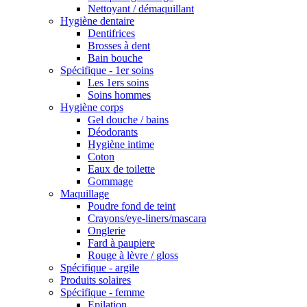
Nettoyant / démaquillant
Hygiène dentaire
Dentifrices
Brosses à dent
Bain bouche
Spécifique - 1er soins
Les 1ers soins
Soins hommes
Hygiène corps
Gel douche / bains
Déodorants
Hygiène intime
Coton
Eaux de toilette
Gommage
Maquillage
Poudre fond de teint
Crayons/eye-liners/mascara
Onglerie
Fard à paupiere
Rouge à lèvre / gloss
Spécifique - argile
Produits solaires
Spécifique - femme
Epilation