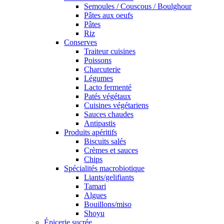
Semoules / Couscous / Boulghour
Pâtes aux oeufs
Pâtes
Riz
Conserves
Traiteur cuisines
Poissons
Charcuterie
Légumes
Lacto fermenté
Patés végétaux
Cuisines végétariens
Sauces chaudes
Antipastis
Produits apéritifs
Biscuits salés
Crèmes et sauces
Chips
Spécialités macrobiotique
Liants/gelifiants
Tamari
Algues
Bouillons/miso
Shoyu
Épicerie sucrée