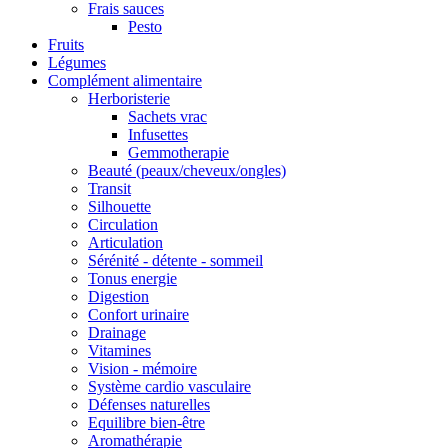
Frais sauces
Pesto
Fruits
Légumes
Complément alimentaire
Herboristerie
Sachets vrac
Infusettes
Gemmotherapie
Beauté (peaux/cheveux/ongles)
Transit
Silhouette
Circulation
Articulation
Sérénité - détente - sommeil
Tonus energie
Digestion
Confort urinaire
Drainage
Vitamines
Vision - mémoire
Système cardio vasculaire
Défenses naturelles
Equilibre bien-être
Aromathérapie