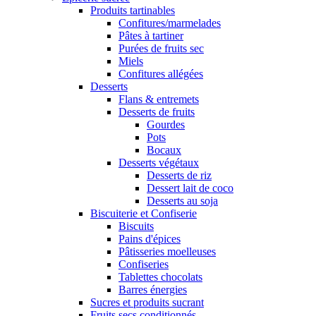
Produits tartinables
Confitures/marmelades
Pâtes à tartiner
Purées de fruits sec
Miels
Confitures allégées
Desserts
Flans & entremets
Desserts de fruits
Gourdes
Pots
Bocaux
Desserts végétaux
Desserts de riz
Dessert lait de coco
Desserts au soja
Biscuiterie et Confiserie
Biscuits
Pains d'épices
Pâtisseries moelleuses
Confiseries
Tablettes chocolats
Barres énergies
Sucres et produits sucrant
Fruits secs conditionnés