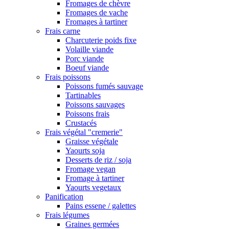
Fromages de chèvre
Fromages de vache
Fromages à tartiner
Frais carne
Charcuterie poids fixe
Volaille viande
Porc viande
Boeuf viande
Frais poissons
Poissons fumés sauvage
Tartinables
Poissons sauvages
Poissons frais
Crustacés
Frais végétal "cremerie"
Graisse végétale
Yaourts soja
Desserts de riz / soja
Fromage vegan
Fromage à tartiner
Yaourts vegetaux
Panification
Pains essene / galettes
Frais légumes
Graines germées