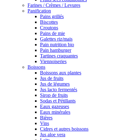
Farines / Crèmes / Levures
Panification
Pains grillés
Biscottes
Croutons
Pains de mie
Galettes riz/mais
Pain nutrition bio
Pain hamburger
Tartines craquantes
Viennoiseries
Boissons
Boissons aux plantes
Jus de fruits
Jus de légumes
Jus lacto fermentés
Sirop de fruits
Sodas et Pétillants
Eaux gazeuses
Eaux minérales
Bières
Vins
Cidres et autres boissons
Jus aloe vera