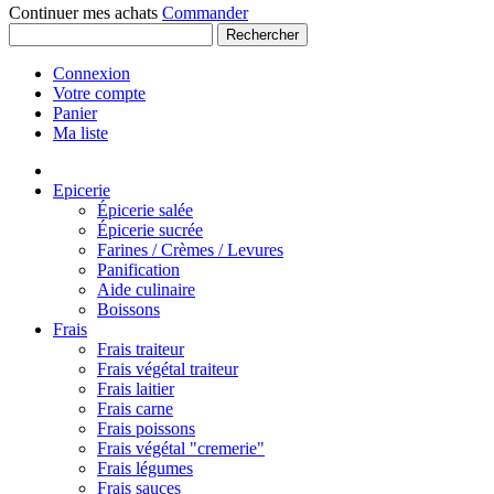
Continuer mes achats
Commander
Rechercher
Connexion
Votre compte
Panier
Ma liste
Epicerie
Épicerie salée
Épicerie sucrée
Farines / Crèmes / Levures
Panification
Aide culinaire
Boissons
Frais
Frais traiteur
Frais végétal traiteur
Frais laitier
Frais carne
Frais poissons
Frais végétal "cremerie"
Frais légumes
Frais sauces