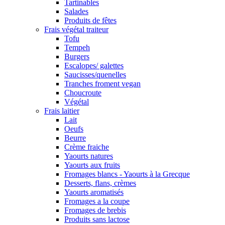
Tartinables
Salades
Produits de fêtes
Frais végétal traiteur
Tofu
Tempeh
Burgers
Escalopes/ galettes
Saucisses/quenelles
Tranches froment vegan
Choucroute
Végétal
Frais laitier
Lait
Oeufs
Beurre
Crème fraiche
Yaourts natures
Yaourts aux fruits
Fromages blancs - Yaourts à la Grecque
Desserts, flans, crèmes
Yaourts aromatisés
Fromages a la coupe
Fromages de brebis
Produits sans lactose