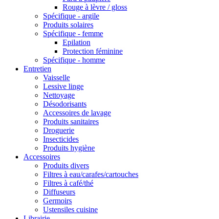
Rouge à lèvre / gloss
Spécifique - argile
Produits solaires
Spécifique - femme
Epilation
Protection féminine
Spécifique - homme
Entretien
Vaisselle
Lessive linge
Nettoyage
Désodorisants
Accessoires de lavage
Produits sanitaires
Droguerie
Insecticides
Produits hygiène
Accessoires
Produits divers
Filtres à eau/carafes/cartouches
Filtres à café/thé
Diffuseurs
Germoirs
Ustensiles cuisine
Librairie