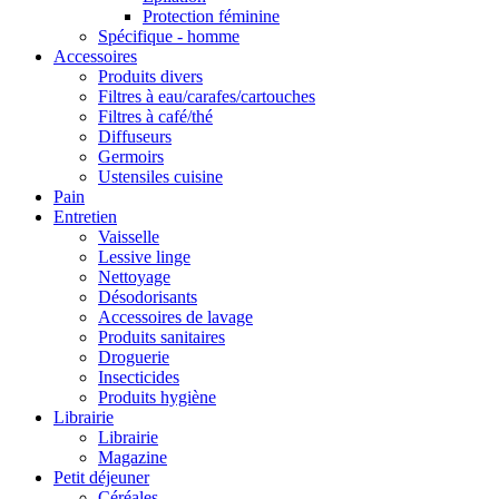
Protection féminine
Spécifique - homme
Accessoires
Produits divers
Filtres à eau/carafes/cartouches
Filtres à café/thé
Diffuseurs
Germoirs
Ustensiles cuisine
Pain
Entretien
Vaisselle
Lessive linge
Nettoyage
Désodorisants
Accessoires de lavage
Produits sanitaires
Droguerie
Insecticides
Produits hygiène
Librairie
Librairie
Magazine
Petit déjeuner
Céréales