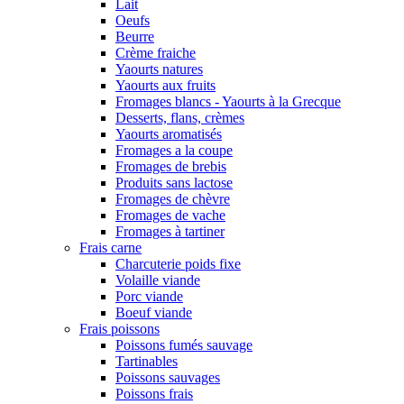
Lait
Oeufs
Beurre
Crème fraiche
Yaourts natures
Yaourts aux fruits
Fromages blancs - Yaourts à la Grecque
Desserts, flans, crèmes
Yaourts aromatisés
Fromages a la coupe
Fromages de brebis
Produits sans lactose
Fromages de chèvre
Fromages de vache
Fromages à tartiner
Frais carne
Charcuterie poids fixe
Volaille viande
Porc viande
Boeuf viande
Frais poissons
Poissons fumés sauvage
Tartinables
Poissons sauvages
Poissons frais