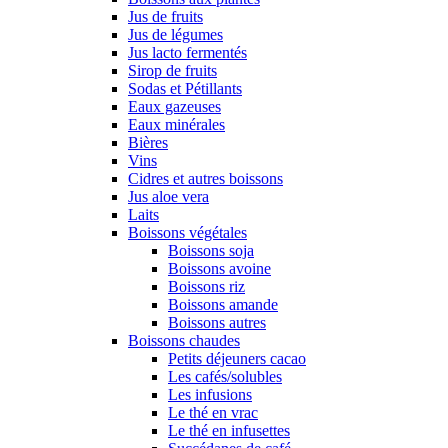
Jus de fruits
Jus de légumes
Jus lacto fermentés
Sirop de fruits
Sodas et Pétillants
Eaux gazeuses
Eaux minérales
Bières
Vins
Cidres et autres boissons
Jus aloe vera
Laits
Boissons végétales
Boissons soja
Boissons avoine
Boissons riz
Boissons amande
Boissons autres
Boissons chaudes
Petits déjeuners cacao
Les cafés/solubles
Les infusions
Le thé en vrac
Le thé en infusettes