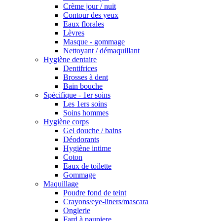
Crème jour / nuit
Contour des yeux
Eaux florales
Lèvres
Masque - gommage
Nettoyant / démaquillant
Hygiène dentaire
Dentifrices
Brosses à dent
Bain bouche
Spécifique - 1er soins
Les 1ers soins
Soins hommes
Hygiène corps
Gel douche / bains
Déodorants
Hygiène intime
Coton
Eaux de toilette
Gommage
Maquillage
Poudre fond de teint
Crayons/eye-liners/mascara
Onglerie
Fard à paupiere