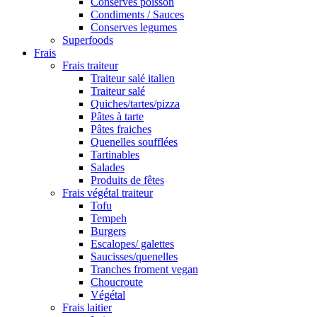
Conserves poisson
Condiments / Sauces
Conserves legumes
Superfoods
Frais
Frais traiteur
Traiteur salé italien
Traiteur salé
Quiches/tartes/pizza
Pâtes à tarte
Pâtes fraiches
Quenelles soufflées
Tartinables
Salades
Produits de fêtes
Frais végétal traiteur
Tofu
Tempeh
Burgers
Escalopes/ galettes
Saucisses/quenelles
Tranches froment vegan
Choucroute
Végétal
Frais laitier