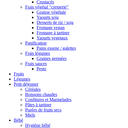
Crustacés
Frais végétal "cremerie"
Graisse végétale
Yaourts soja
Desserts de riz / soja
Fromage vegan
Fromage à tartiner
Yaourts vegetaux
Panification
Pains essene / galettes
Frais légumes
Graines germées
Frais sauces
Pesto
Fruits
Légumes
Petit déjeuner
Céréales
Boissons chaudes
Confitures et Marmelades
Pâtes à tartiner
Purées de fruits secs
Miels
Bébé
Hygiène bébé