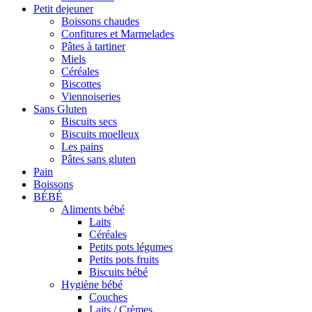
Petit dejeuner
Boissons chaudes
Confitures et Marmelades
Pâtes à tartiner
Miels
Céréales
Biscottes
Viennoiseries
Sans Gluten
Biscuits secs
Biscuits moelleux
Les pains
Pâtes sans gluten
Pain
Boissons
BÉBÉ
Aliments bébé
Laits
Céréales
Petits pots légumes
Petits pots fruits
Biscuits bébé
Hygiène bébé
Couches
Laits / Crèmes