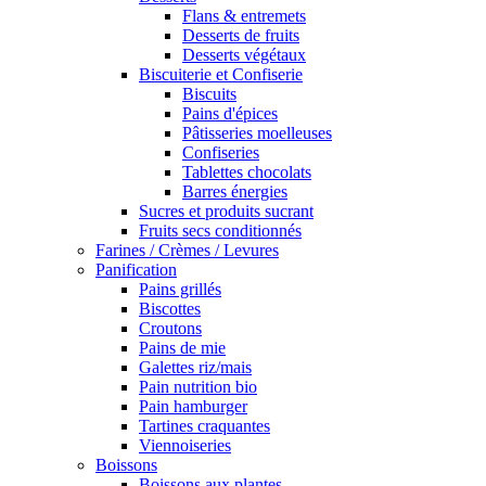
Flans & entremets
Desserts de fruits
Desserts végétaux
Biscuiterie et Confiserie
Biscuits
Pains d'épices
Pâtisseries moelleuses
Confiseries
Tablettes chocolats
Barres énergies
Sucres et produits sucrant
Fruits secs conditionnés
Farines / Crèmes / Levures
Panification
Pains grillés
Biscottes
Croutons
Pains de mie
Galettes riz/mais
Pain nutrition bio
Pain hamburger
Tartines craquantes
Viennoiseries
Boissons
Boissons aux plantes