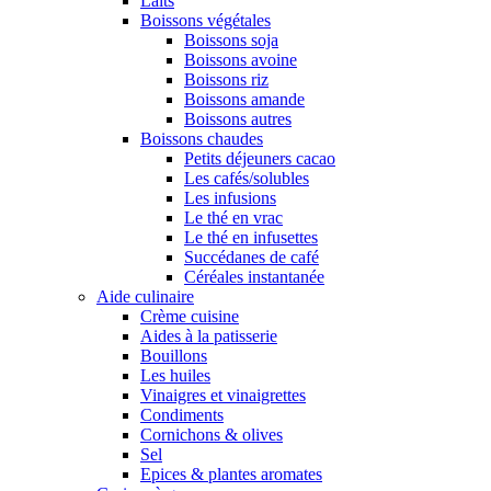
Laits
Boissons végétales
Boissons soja
Boissons avoine
Boissons riz
Boissons amande
Boissons autres
Boissons chaudes
Petits déjeuners cacao
Les cafés/solubles
Les infusions
Le thé en vrac
Le thé en infusettes
Succédanes de café
Céréales instantanée
Aide culinaire
Crème cuisine
Aides à la patisserie
Bouillons
Les huiles
Vinaigres et vinaigrettes
Condiments
Cornichons & olives
Sel
Epices & plantes aromates