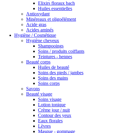
Elixirs floraux bach
Huiles essentielles
Antioxydant
Minéreaux et oligoélément
Acide gras
Acides aminés
Hygiène / Cosmétique
Hygiène cheveux
Shampooings
Soins / produits coiffants
Teintures - hennes
Beauté corps
Huiles de beauté
Soins des pieds / jambes
Soins des mains
Soins corps
Savons
Beauté visage
Soins visage
Lotion tonique
Crème jour / nuit
Contour des yeux
Eaux florales
Lèvres
Masque - gommage