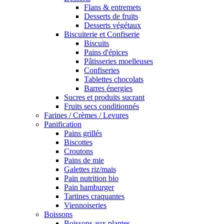
Flans & entremets
Desserts de fruits
Desserts végétaux
Biscuiterie et Confiserie
Biscuits
Pains d'épices
Pâtisseries moelleuses
Confiseries
Tablettes chocolats
Barres énergies
Sucres et produits sucrant
Fruits secs conditionnés
Farines / Crèmes / Levures
Panification
Pains grillés
Biscottes
Croutons
Pains de mie
Galettes riz/mais
Pain nutrition bio
Pain hamburger
Tartines craquantes
Viennoiseries
Boissons
Boissons aux plantes