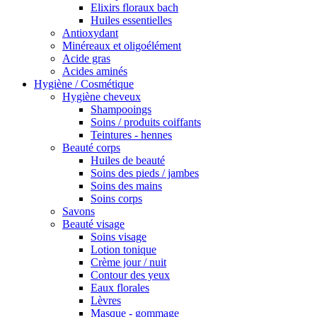
Elixirs floraux bach
Huiles essentielles
Antioxydant
Minéreaux et oligoélément
Acide gras
Acides aminés
Hygiène / Cosmétique
Hygiène cheveux
Shampooings
Soins / produits coiffants
Teintures - hennes
Beauté corps
Huiles de beauté
Soins des pieds / jambes
Soins des mains
Soins corps
Savons
Beauté visage
Soins visage
Lotion tonique
Crème jour / nuit
Contour des yeux
Eaux florales
Lèvres
Masque - gommage