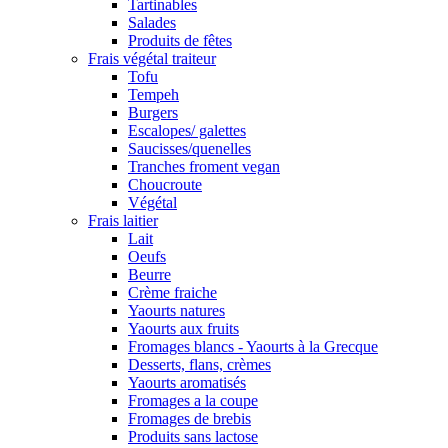
Tartinables
Salades
Produits de fêtes
Frais végétal traiteur
Tofu
Tempeh
Burgers
Escalopes/ galettes
Saucisses/quenelles
Tranches froment vegan
Choucroute
Végétal
Frais laitier
Lait
Oeufs
Beurre
Crème fraiche
Yaourts natures
Yaourts aux fruits
Fromages blancs - Yaourts à la Grecque
Desserts, flans, crèmes
Yaourts aromatisés
Fromages a la coupe
Fromages de brebis
Produits sans lactose