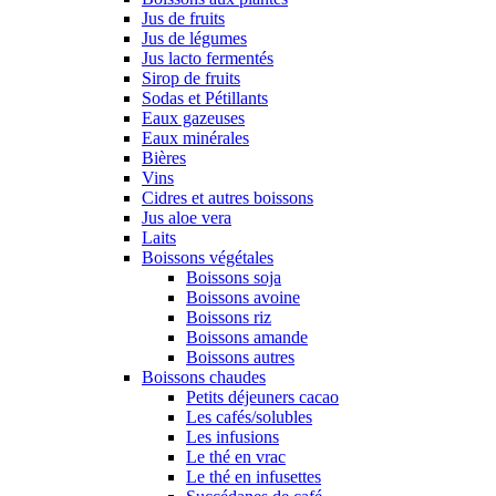
Jus de fruits
Jus de légumes
Jus lacto fermentés
Sirop de fruits
Sodas et Pétillants
Eaux gazeuses
Eaux minérales
Bières
Vins
Cidres et autres boissons
Jus aloe vera
Laits
Boissons végétales
Boissons soja
Boissons avoine
Boissons riz
Boissons amande
Boissons autres
Boissons chaudes
Petits déjeuners cacao
Les cafés/solubles
Les infusions
Le thé en vrac
Le thé en infusettes