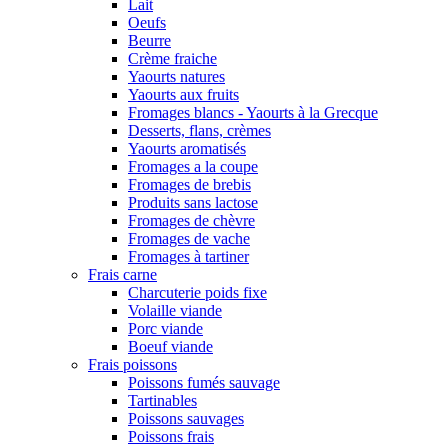
Lait
Oeufs
Beurre
Crème fraiche
Yaourts natures
Yaourts aux fruits
Fromages blancs - Yaourts à la Grecque
Desserts, flans, crèmes
Yaourts aromatisés
Fromages a la coupe
Fromages de brebis
Produits sans lactose
Fromages de chèvre
Fromages de vache
Fromages à tartiner
Frais carne
Charcuterie poids fixe
Volaille viande
Porc viande
Boeuf viande
Frais poissons
Poissons fumés sauvage
Tartinables
Poissons sauvages
Poissons frais