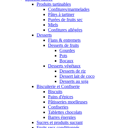
Produits tartinables
Confitures/marmelades
Pâtes à tartiner
Purées de fruits sec
Miels
Confitures allégées
Desserts
Flans & entremets
Desserts de fruits
Gourdes
Pots
Bocaux
Desserts végétaux
Desserts de riz
Dessert lait de coco
Desserts au soja
Biscuiterie et Confiserie
Biscuits
Pains d'épices
Pâtisseries moelleuses
Confiseries
Tablettes chocolats
Barres énergies
Sucres et produits sucrant
Fruits secs conditionnés