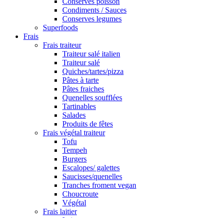
Conserves poisson
Condiments / Sauces
Conserves legumes
Superfoods
Frais
Frais traiteur
Traiteur salé italien
Traiteur salé
Quiches/tartes/pizza
Pâtes à tarte
Pâtes fraiches
Quenelles soufflées
Tartinables
Salades
Produits de fêtes
Frais végétal traiteur
Tofu
Tempeh
Burgers
Escalopes/ galettes
Saucisses/quenelles
Tranches froment vegan
Choucroute
Végétal
Frais laitier