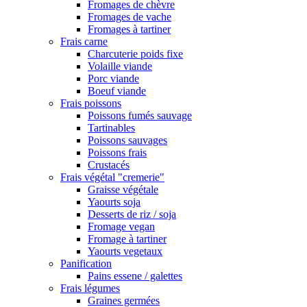
Fromages de chèvre
Fromages de vache
Fromages à tartiner
Frais carne
Charcuterie poids fixe
Volaille viande
Porc viande
Boeuf viande
Frais poissons
Poissons fumés sauvage
Tartinables
Poissons sauvages
Poissons frais
Crustacés
Frais végétal "cremerie"
Graisse végétale
Yaourts soja
Desserts de riz / soja
Fromage vegan
Fromage à tartiner
Yaourts vegetaux
Panification
Pains essene / galettes
Frais légumes
Graines germées