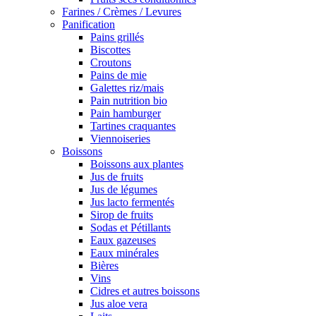
Farines / Crèmes / Levures
Panification
Pains grillés
Biscottes
Croutons
Pains de mie
Galettes riz/mais
Pain nutrition bio
Pain hamburger
Tartines craquantes
Viennoiseries
Boissons
Boissons aux plantes
Jus de fruits
Jus de légumes
Jus lacto fermentés
Sirop de fruits
Sodas et Pétillants
Eaux gazeuses
Eaux minérales
Bières
Vins
Cidres et autres boissons
Jus aloe vera