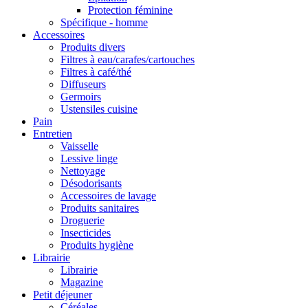
Protection féminine
Spécifique - homme
Accessoires
Produits divers
Filtres à eau/carafes/cartouches
Filtres à café/thé
Diffuseurs
Germoirs
Ustensiles cuisine
Pain
Entretien
Vaisselle
Lessive linge
Nettoyage
Désodorisants
Accessoires de lavage
Produits sanitaires
Droguerie
Insecticides
Produits hygiène
Librairie
Librairie
Magazine
Petit déjeuner
Céréales