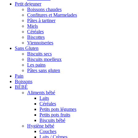
Petit dejeuner
Boissons chaudes
Confitures et Marmelades
Pâtes à tartiner
Miels
Céréales
Biscottes
Viennoiseries
Sans Gluten
Biscuits secs
Biscuits moelleux
Les pains
Pâtes sans gluten
Pain
Boissons
BÉBÉ
Aliments bébé
Laits
Céréales
Petits pots légumes
Petits pots fruits
Biscuits bébé
Hygiène bébé
Couches
Laits / Crèmes