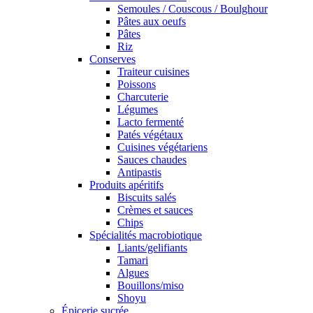
Semoules / Couscous / Boulghour
Pâtes aux oeufs
Pâtes
Riz
Conserves
Traiteur cuisines
Poissons
Charcuterie
Légumes
Lacto fermenté
Patés végétaux
Cuisines végétariens
Sauces chaudes
Antipastis
Produits apéritifs
Biscuits salés
Crèmes et sauces
Chips
Spécialités macrobiotique
Liants/gelifiants
Tamari
Algues
Bouillons/miso
Shoyu
Épicerie sucrée