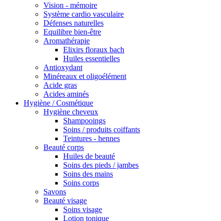
Vision - mémoire
Système cardio vasculaire
Défenses naturelles
Equilibre bien-être
Aromathérapie
Elixirs floraux bach
Huiles essentielles
Antioxydant
Minéreaux et oligoélément
Acide gras
Acides aminés
Hygiène / Cosmétique
Hygiène cheveux
Shampooings
Soins / produits coiffants
Teintures - hennes
Beauté corps
Huiles de beauté
Soins des pieds / jambes
Soins des mains
Soins corps
Savons
Beauté visage
Soins visage
Lotion tonique