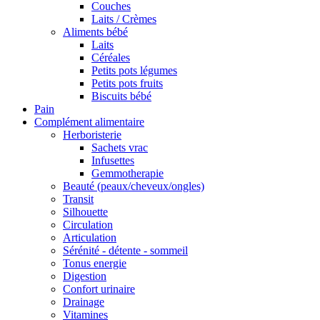
Couches
Laits / Crèmes
Aliments bébé
Laits
Céréales
Petits pots légumes
Petits pots fruits
Biscuits bébé
Pain
Complément alimentaire
Herboristerie
Sachets vrac
Infusettes
Gemmotherapie
Beauté (peaux/cheveux/ongles)
Transit
Silhouette
Circulation
Articulation
Sérénité - détente - sommeil
Tonus energie
Digestion
Confort urinaire
Drainage
Vitamines