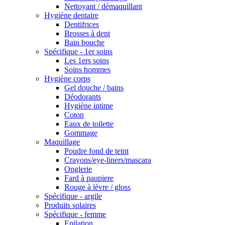
Nettoyant / démaquillant
Hygiène dentaire
Dentifrices
Brosses à dent
Bain bouche
Spécifique - 1er soins
Les 1ers soins
Soins hommes
Hygiène corps
Gel douche / bains
Déodorants
Hygiène intime
Coton
Eaux de toilette
Gommage
Maquillage
Poudre fond de teint
Crayons/eye-liners/mascara
Onglerie
Fard à paupiere
Rouge à lèvre / gloss
Spécifique - argile
Produits solaires
Spécifique - femme
Epilation