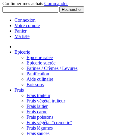
Continuer mes achats
Commander
Rechercher
Connexion
Votre compte
Panier
Ma liste
Epicerie
Épicerie salée
Épicerie sucrée
Farines / Crèmes / Levures
Panification
Aide culinaire
Boissons
Frais
Frais traiteur
Frais végétal traiteur
Frais laitier
Frais carne
Frais poissons
Frais végétal "cremerie"
Frais légumes
Frais sauces