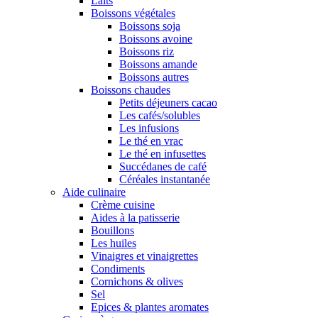
Laits
Boissons végétales
Boissons soja
Boissons avoine
Boissons riz
Boissons amande
Boissons autres
Boissons chaudes
Petits déjeuners cacao
Les cafés/solubles
Les infusions
Le thé en vrac
Le thé en infusettes
Succédanes de café
Céréales instantanée
Aide culinaire
Crème cuisine
Aides à la patisserie
Bouillons
Les huiles
Vinaigres et vinaigrettes
Condiments
Cornichons & olives
Sel
Epices & plantes aromates