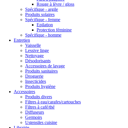
Rouge à lèvre / gloss
Spécifique - argile
Produits solaires
Spécifique - femme
Epilation
Protection féminine
Spécifique - homme
Entretien
Vaisselle
Lessive linge
Nettoyage
Désodorisants
Accessoires de lavage
Produits sanitaires
Droguerie
Insecticides
Produits hygiène
Accessoires
Produits divers
Filtres à eau/carafes/cartouches
Filtres à café/thé
Diffuseurs
Germoirs
Ustensiles cuisine
Librairie