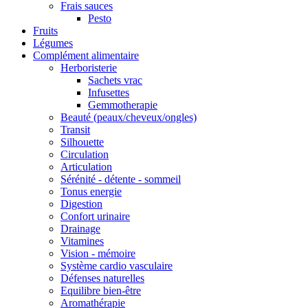
Frais sauces
Pesto
Fruits
Légumes
Complément alimentaire
Herboristerie
Sachets vrac
Infusettes
Gemmotherapie
Beauté (peaux/cheveux/ongles)
Transit
Silhouette
Circulation
Articulation
Sérénité - détente - sommeil
Tonus energie
Digestion
Confort urinaire
Drainage
Vitamines
Vision - mémoire
Système cardio vasculaire
Défenses naturelles
Equilibre bien-être
Aromathérapie