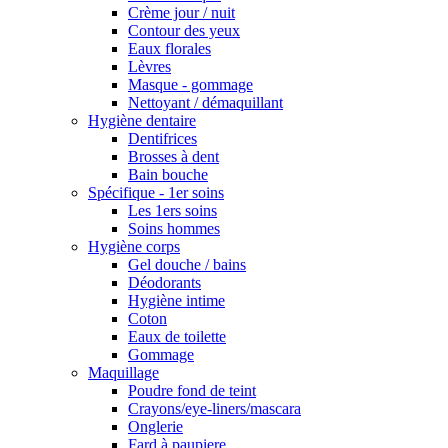
Crème jour / nuit
Contour des yeux
Eaux florales
Lèvres
Masque - gommage
Nettoyant / démaquillant
Hygiène dentaire
Dentifrices
Brosses à dent
Bain bouche
Spécifique - 1er soins
Les 1ers soins
Soins hommes
Hygiène corps
Gel douche / bains
Déodorants
Hygiène intime
Coton
Eaux de toilette
Gommage
Maquillage
Poudre fond de teint
Crayons/eye-liners/mascara
Onglerie
Fard à paupiere