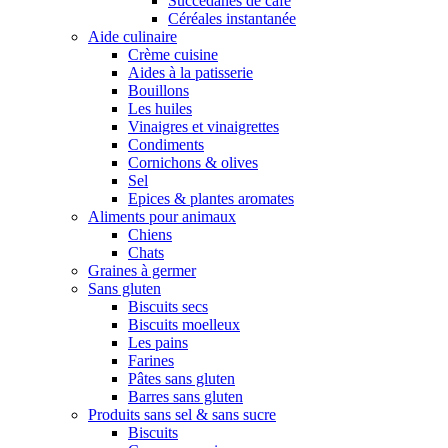
Succédanes de café
Céréales instantanée
Aide culinaire
Crème cuisine
Aides à la patisserie
Bouillons
Les huiles
Vinaigres et vinaigrettes
Condiments
Cornichons & olives
Sel
Epices & plantes aromates
Aliments pour animaux
Chiens
Chats
Graines à germer
Sans gluten
Biscuits secs
Biscuits moelleux
Les pains
Farines
Pâtes sans gluten
Barres sans gluten
Produits sans sel & sans sucre
Biscuits