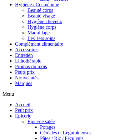
Hygiène / Cosmétique
Beauté corps
Beauté visage
Hygiène cheveux
Hygiène corps
Maquillage
Les 1ers soins
Complément alimentaire
Accessoires
Entretien
Lithothérapie
Promos du mois
Petits prix
Nouveautés
Marques
Menu
Accueil
Petit prix
Epicerie
Épicerie salée
Potages
Céréales et Légumineuses
Pâtes / Riz / Féculents