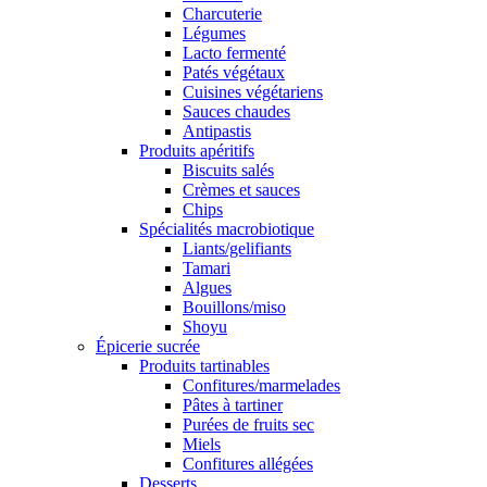
Charcuterie
Légumes
Lacto fermenté
Patés végétaux
Cuisines végétariens
Sauces chaudes
Antipastis
Produits apéritifs
Biscuits salés
Crèmes et sauces
Chips
Spécialités macrobiotique
Liants/gelifiants
Tamari
Algues
Bouillons/miso
Shoyu
Épicerie sucrée
Produits tartinables
Confitures/marmelades
Pâtes à tartiner
Purées de fruits sec
Miels
Confitures allégées
Desserts