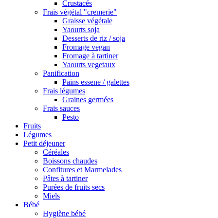
Crustacés
Frais végétal "cremerie"
Graisse végétale
Yaourts soja
Desserts de riz / soja
Fromage vegan
Fromage à tartiner
Yaourts vegetaux
Panification
Pains essene / galettes
Frais légumes
Graines germées
Frais sauces
Pesto
Fruits
Légumes
Petit déjeuner
Céréales
Boissons chaudes
Confitures et Marmelades
Pâtes à tartiner
Purées de fruits secs
Miels
Bébé
Hygiène bébé