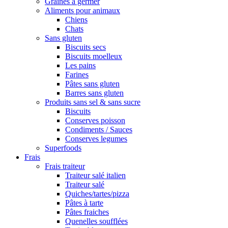
Graines à germer
Aliments pour animaux
Chiens
Chats
Sans gluten
Biscuits secs
Biscuits moelleux
Les pains
Farines
Pâtes sans gluten
Barres sans gluten
Produits sans sel & sans sucre
Biscuits
Conserves poisson
Condiments / Sauces
Conserves legumes
Superfoods
Frais
Frais traiteur
Traiteur salé italien
Traiteur salé
Quiches/tartes/pizza
Pâtes à tarte
Pâtes fraiches
Quenelles soufflées