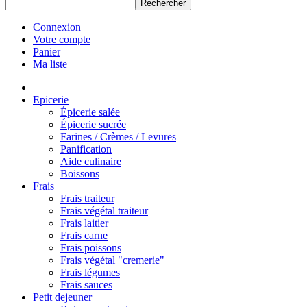
Rechercher
Connexion
Votre compte
Panier
Ma liste
Epicerie
Épicerie salée
Épicerie sucrée
Farines / Crèmes / Levures
Panification
Aide culinaire
Boissons
Frais
Frais traiteur
Frais végétal traiteur
Frais laitier
Frais carne
Frais poissons
Frais végétal "cremerie"
Frais légumes
Frais sauces
Petit dejeuner