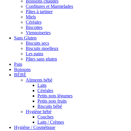
Boissons chaudes
Confitures et Marmelades
Pâtes à tartiner
Miels
Céréales
Biscottes
Viennoiseries
Sans Gluten
Biscuits secs
Biscuits moelleux
Les pains
Pâtes sans gluten
Pain
Boissons
BÉBÉ
Aliments bébé
Laits
Céréales
Petits pots légumes
Petits pots fruits
Biscuits bébé
Hygiène bébé
Couches
Laits / Crèmes
Hygiène / Cosmétique