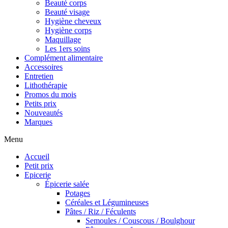
Beauté corps
Beauté visage
Hygiène cheveux
Hygiène corps
Maquillage
Les 1ers soins
Complément alimentaire
Accessoires
Entretien
Lithothérapie
Promos du mois
Petits prix
Nouveautés
Marques
Menu
Accueil
Petit prix
Epicerie
Épicerie salée
Potages
Céréales et Légumineuses
Pâtes / Riz / Féculents
Semoules / Couscous / Boulghour