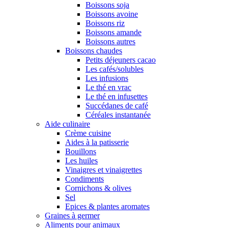
Boissons soja
Boissons avoine
Boissons riz
Boissons amande
Boissons autres
Boissons chaudes
Petits déjeuners cacao
Les cafés/solubles
Les infusions
Le thé en vrac
Le thé en infusettes
Succédanes de café
Céréales instantanée
Aide culinaire
Crème cuisine
Aides à la patisserie
Bouillons
Les huiles
Vinaigres et vinaigrettes
Condiments
Cornichons & olives
Sel
Epices & plantes aromates
Graines à germer
Aliments pour animaux