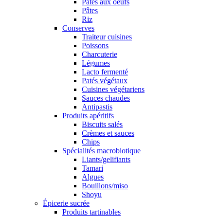
Pâtes aux oeufs
Pâtes
Riz
Conserves
Traiteur cuisines
Poissons
Charcuterie
Légumes
Lacto fermenté
Patés végétaux
Cuisines végétariens
Sauces chaudes
Antipastis
Produits apéritifs
Biscuits salés
Crèmes et sauces
Chips
Spécialités macrobiotique
Liants/gelifiants
Tamari
Algues
Bouillons/miso
Shoyu
Épicerie sucrée
Produits tartinables