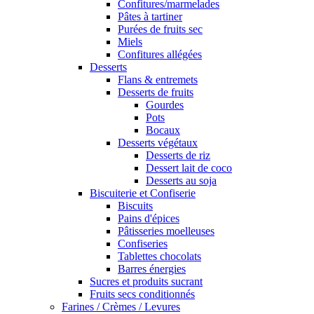
Confitures/marmelades
Pâtes à tartiner
Purées de fruits sec
Miels
Confitures allégées
Desserts
Flans & entremets
Desserts de fruits
Gourdes
Pots
Bocaux
Desserts végétaux
Desserts de riz
Dessert lait de coco
Desserts au soja
Biscuiterie et Confiserie
Biscuits
Pains d'épices
Pâtisseries moelleuses
Confiseries
Tablettes chocolats
Barres énergies
Sucres et produits sucrant
Fruits secs conditionnés
Farines / Crèmes / Levures