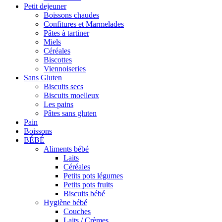
Petit dejeuner
Boissons chaudes
Confitures et Marmelades
Pâtes à tartiner
Miels
Céréales
Biscottes
Viennoiseries
Sans Gluten
Biscuits secs
Biscuits moelleux
Les pains
Pâtes sans gluten
Pain
Boissons
BÉBÉ
Aliments bébé
Laits
Céréales
Petits pots légumes
Petits pots fruits
Biscuits bébé
Hygiène bébé
Couches
Laits / Crèmes