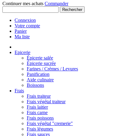
Continuer mes achats
Commander
Rechercher
Connexion
Votre compte
Panier
Ma liste
Epicerie
Épicerie salée
Épicerie sucrée
Farines / Crèmes / Levures
Panification
Aide culinaire
Boissons
Frais
Frais traiteur
Frais végétal traiteur
Frais laitier
Frais carne
Frais poissons
Frais végétal "cremerie"
Frais légumes
Frais sauces