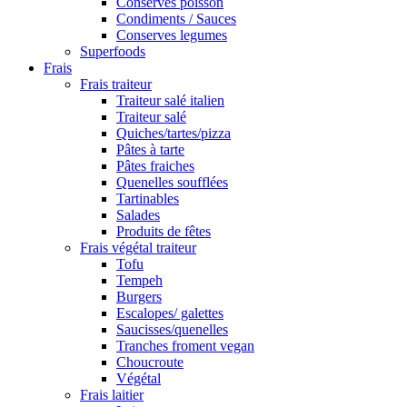
Conserves poisson
Condiments / Sauces
Conserves legumes
Superfoods
Frais
Frais traiteur
Traiteur salé italien
Traiteur salé
Quiches/tartes/pizza
Pâtes à tarte
Pâtes fraiches
Quenelles soufflées
Tartinables
Salades
Produits de fêtes
Frais végétal traiteur
Tofu
Tempeh
Burgers
Escalopes/ galettes
Saucisses/quenelles
Tranches froment vegan
Choucroute
Végétal
Frais laitier