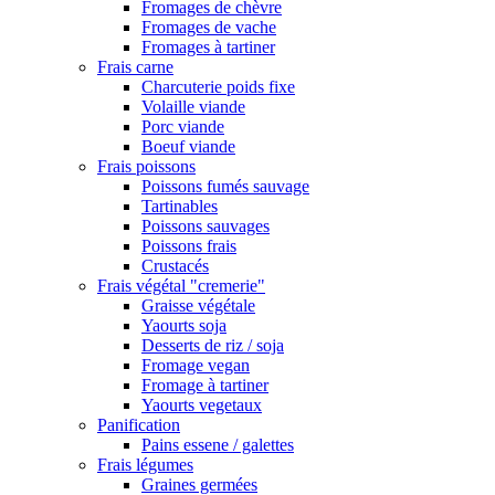
Fromages de chèvre
Fromages de vache
Fromages à tartiner
Frais carne
Charcuterie poids fixe
Volaille viande
Porc viande
Boeuf viande
Frais poissons
Poissons fumés sauvage
Tartinables
Poissons sauvages
Poissons frais
Crustacés
Frais végétal "cremerie"
Graisse végétale
Yaourts soja
Desserts de riz / soja
Fromage vegan
Fromage à tartiner
Yaourts vegetaux
Panification
Pains essene / galettes
Frais légumes
Graines germées