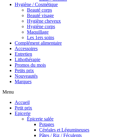
Hygiène / Cosmétique
Beauté corps
Beauté visage
Hygiène cheveux
Hygiène corps
Maquillage
Les 1ers soins
Complément alimentaire
Accessoires
Entretien
Lithothérapie
Promos du mois
Petits prix
Nouveautés
Marques
Menu
Accueil
Petit prix
Epicerie
Épicerie salée
Potages
Céréales et Légumineuses
Pâtes / Riz / Féculents