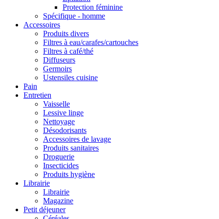
Protection féminine
Spécifique - homme
Accessoires
Produits divers
Filtres à eau/carafes/cartouches
Filtres à café/thé
Diffuseurs
Germoirs
Ustensiles cuisine
Pain
Entretien
Vaisselle
Lessive linge
Nettoyage
Désodorisants
Accessoires de lavage
Produits sanitaires
Droguerie
Insecticides
Produits hygiène
Librairie
Librairie
Magazine
Petit déjeuner
Céréales