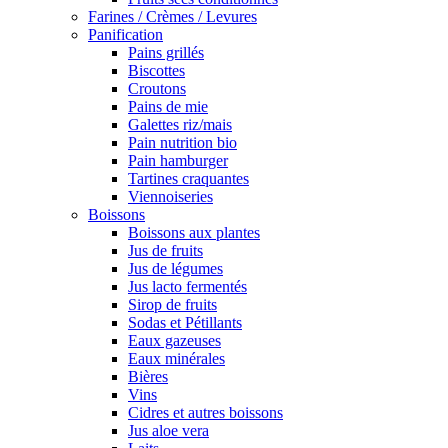
Farines / Crèmes / Levures
Panification
Pains grillés
Biscottes
Croutons
Pains de mie
Galettes riz/mais
Pain nutrition bio
Pain hamburger
Tartines craquantes
Viennoiseries
Boissons
Boissons aux plantes
Jus de fruits
Jus de légumes
Jus lacto fermentés
Sirop de fruits
Sodas et Pétillants
Eaux gazeuses
Eaux minérales
Bières
Vins
Cidres et autres boissons
Jus aloe vera