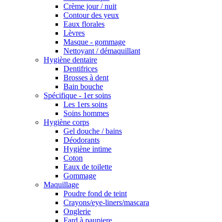
Crème jour / nuit
Contour des yeux
Eaux florales
Lèvres
Masque - gommage
Nettoyant / démaquillant
Hygiène dentaire
Dentifrices
Brosses à dent
Bain bouche
Spécifique - 1er soins
Les 1ers soins
Soins hommes
Hygiène corps
Gel douche / bains
Déodorants
Hygiène intime
Coton
Eaux de toilette
Gommage
Maquillage
Poudre fond de teint
Crayons/eye-liners/mascara
Onglerie
Fard à paupiere