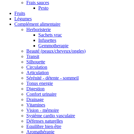
Frais sauces
Pesto
Fruits
Légumes
Complément alimentaire
Herboristerie
Sachets vrac
Infusettes
Gemmotherapie
Beauté (peaux/cheveux/ongles)
Transit
Silhouette
Circulation
Articulation
Sérénité - détente - sommeil
Tonus energie
Digestion
Confort urinaire
Drainage
Vitamines
Vision - mémoire
Système cardio vasculaire
Défenses naturelles
Equilibre bien-être
Aromathérapie