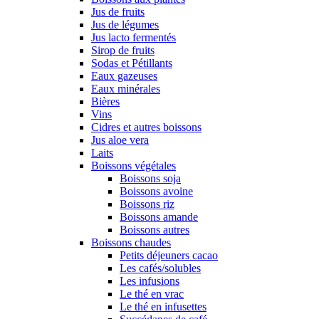
Jus de fruits
Jus de légumes
Jus lacto fermentés
Sirop de fruits
Sodas et Pétillants
Eaux gazeuses
Eaux minérales
Bières
Vins
Cidres et autres boissons
Jus aloe vera
Laits
Boissons végétales
Boissons soja
Boissons avoine
Boissons riz
Boissons amande
Boissons autres
Boissons chaudes
Petits déjeuners cacao
Les cafés/solubles
Les infusions
Le thé en vrac
Le thé en infusettes