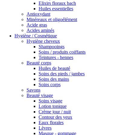
Elixirs floraux bach
Huiles essentielles
Antioxydant
Minéreaux et oligoélément
Acide gras
Acides aminés
Hygiène / Cosmétique
Hygiène cheveux
Shampooings
Soins / produits coiffants
Teintures - hennes
Beauté corps
Huiles de beauté
Soins des pieds / jambes
Soins des mains
Soins corps
Savons
Beauté visage
Soins visage
Lotion tonique
Crème jour / nuit
Contour des yeux
Eaux florales
Lèvres
Masque - gommage