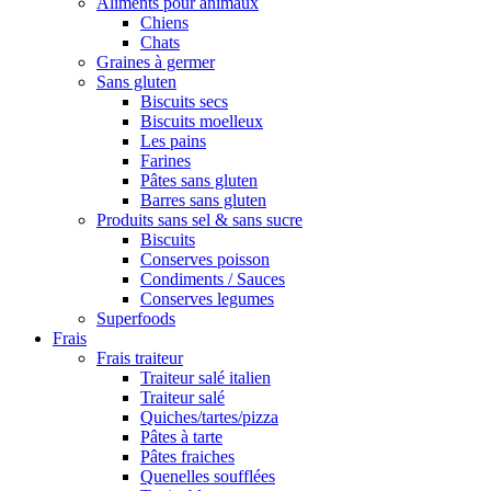
Aliments pour animaux
Chiens
Chats
Graines à germer
Sans gluten
Biscuits secs
Biscuits moelleux
Les pains
Farines
Pâtes sans gluten
Barres sans gluten
Produits sans sel & sans sucre
Biscuits
Conserves poisson
Condiments / Sauces
Conserves legumes
Superfoods
Frais
Frais traiteur
Traiteur salé italien
Traiteur salé
Quiches/tartes/pizza
Pâtes à tarte
Pâtes fraiches
Quenelles soufflées