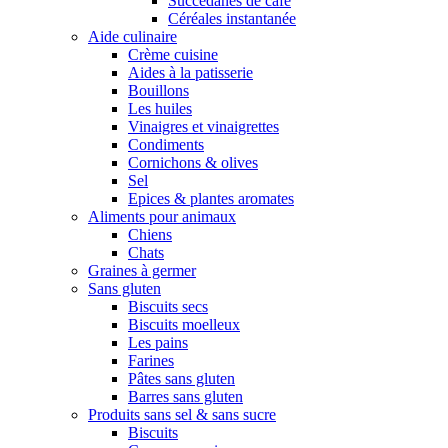
Succédanes de café
Céréales instantanée
Aide culinaire
Crème cuisine
Aides à la patisserie
Bouillons
Les huiles
Vinaigres et vinaigrettes
Condiments
Cornichons & olives
Sel
Epices & plantes aromates
Aliments pour animaux
Chiens
Chats
Graines à germer
Sans gluten
Biscuits secs
Biscuits moelleux
Les pains
Farines
Pâtes sans gluten
Barres sans gluten
Produits sans sel & sans sucre
Biscuits