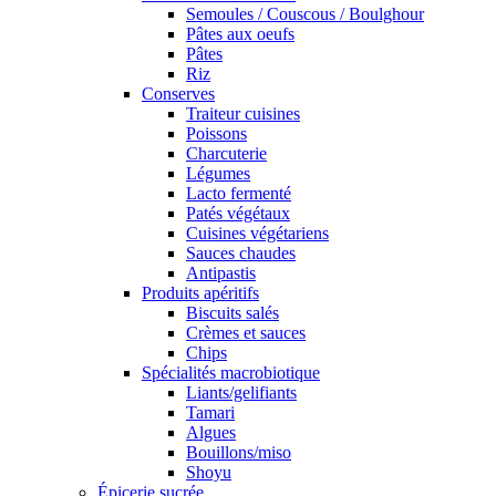
Semoules / Couscous / Boulghour
Pâtes aux oeufs
Pâtes
Riz
Conserves
Traiteur cuisines
Poissons
Charcuterie
Légumes
Lacto fermenté
Patés végétaux
Cuisines végétariens
Sauces chaudes
Antipastis
Produits apéritifs
Biscuits salés
Crèmes et sauces
Chips
Spécialités macrobiotique
Liants/gelifiants
Tamari
Algues
Bouillons/miso
Shoyu
Épicerie sucrée