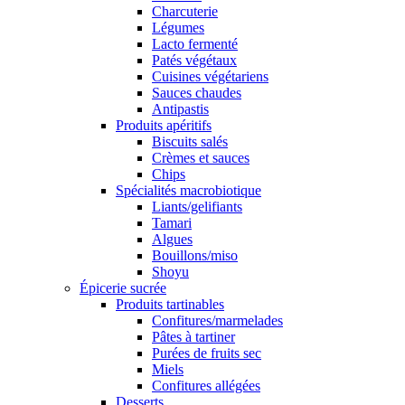
Charcuterie
Légumes
Lacto fermenté
Patés végétaux
Cuisines végétariens
Sauces chaudes
Antipastis
Produits apéritifs
Biscuits salés
Crèmes et sauces
Chips
Spécialités macrobiotique
Liants/gelifiants
Tamari
Algues
Bouillons/miso
Shoyu
Épicerie sucrée
Produits tartinables
Confitures/marmelades
Pâtes à tartiner
Purées de fruits sec
Miels
Confitures allégées
Desserts