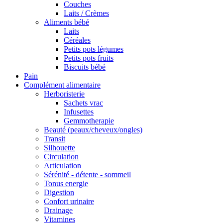
Couches
Laits / Crèmes
Aliments bébé
Laits
Céréales
Petits pots légumes
Petits pots fruits
Biscuits bébé
Pain
Complément alimentaire
Herboristerie
Sachets vrac
Infusettes
Gemmotherapie
Beauté (peaux/cheveux/ongles)
Transit
Silhouette
Circulation
Articulation
Sérénité - détente - sommeil
Tonus energie
Digestion
Confort urinaire
Drainage
Vitamines