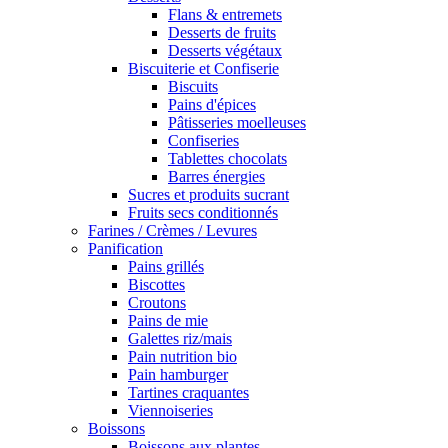
Flans & entremets
Desserts de fruits
Desserts végétaux
Biscuiterie et Confiserie
Biscuits
Pains d'épices
Pâtisseries moelleuses
Confiseries
Tablettes chocolats
Barres énergies
Sucres et produits sucrant
Fruits secs conditionnés
Farines / Crèmes / Levures
Panification
Pains grillés
Biscottes
Croutons
Pains de mie
Galettes riz/mais
Pain nutrition bio
Pain hamburger
Tartines craquantes
Viennoiseries
Boissons
Boissons aux plantes