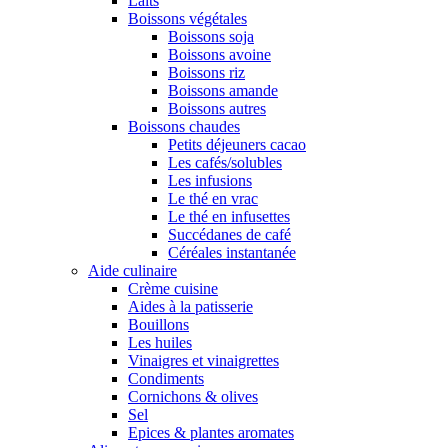
Laits
Boissons végétales
Boissons soja
Boissons avoine
Boissons riz
Boissons amande
Boissons autres
Boissons chaudes
Petits déjeuners cacao
Les cafés/solubles
Les infusions
Le thé en vrac
Le thé en infusettes
Succédanes de café
Céréales instantanée
Aide culinaire
Crème cuisine
Aides à la patisserie
Bouillons
Les huiles
Vinaigres et vinaigrettes
Condiments
Cornichons & olives
Sel
Epices & plantes aromates