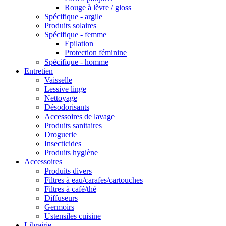
Rouge à lèvre / gloss
Spécifique - argile
Produits solaires
Spécifique - femme
Epilation
Protection féminine
Spécifique - homme
Entretien
Vaisselle
Lessive linge
Nettoyage
Désodorisants
Accessoires de lavage
Produits sanitaires
Droguerie
Insecticides
Produits hygiène
Accessoires
Produits divers
Filtres à eau/carafes/cartouches
Filtres à café/thé
Diffuseurs
Germoirs
Ustensiles cuisine
Librairie