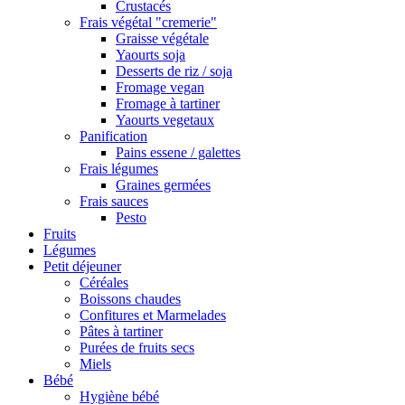
Crustacés
Frais végétal "cremerie"
Graisse végétale
Yaourts soja
Desserts de riz / soja
Fromage vegan
Fromage à tartiner
Yaourts vegetaux
Panification
Pains essene / galettes
Frais légumes
Graines germées
Frais sauces
Pesto
Fruits
Légumes
Petit déjeuner
Céréales
Boissons chaudes
Confitures et Marmelades
Pâtes à tartiner
Purées de fruits secs
Miels
Bébé
Hygiène bébé