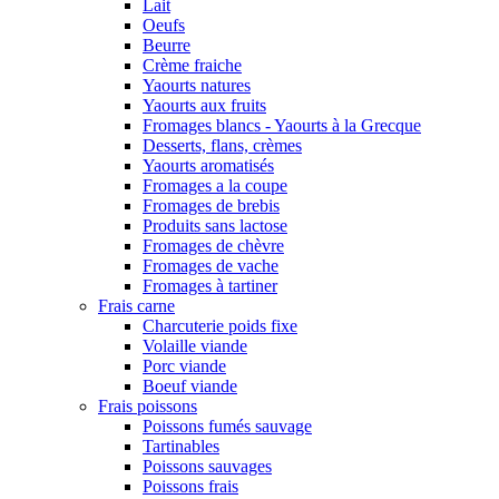
Lait
Oeufs
Beurre
Crème fraiche
Yaourts natures
Yaourts aux fruits
Fromages blancs - Yaourts à la Grecque
Desserts, flans, crèmes
Yaourts aromatisés
Fromages a la coupe
Fromages de brebis
Produits sans lactose
Fromages de chèvre
Fromages de vache
Fromages à tartiner
Frais carne
Charcuterie poids fixe
Volaille viande
Porc viande
Boeuf viande
Frais poissons
Poissons fumés sauvage
Tartinables
Poissons sauvages
Poissons frais