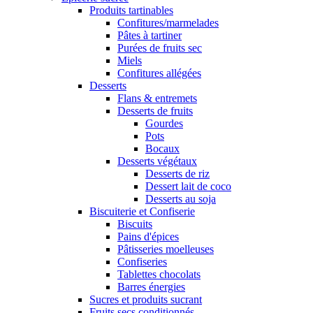
Produits tartinables
Confitures/marmelades
Pâtes à tartiner
Purées de fruits sec
Miels
Confitures allégées
Desserts
Flans & entremets
Desserts de fruits
Gourdes
Pots
Bocaux
Desserts végétaux
Desserts de riz
Dessert lait de coco
Desserts au soja
Biscuiterie et Confiserie
Biscuits
Pains d'épices
Pâtisseries moelleuses
Confiseries
Tablettes chocolats
Barres énergies
Sucres et produits sucrant
Fruits secs conditionnés