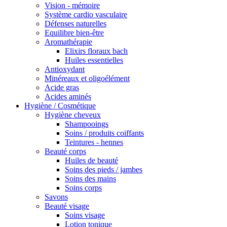
Vision - mémoire
Système cardio vasculaire
Défenses naturelles
Equilibre bien-être
Aromathérapie
Elixirs floraux bach
Huiles essentielles
Antioxydant
Minéreaux et oligoélément
Acide gras
Acides aminés
Hygiène / Cosmétique
Hygiène cheveux
Shampooings
Soins / produits coiffants
Teintures - hennes
Beauté corps
Huiles de beauté
Soins des pieds / jambes
Soins des mains
Soins corps
Savons
Beauté visage
Soins visage
Lotion tonique