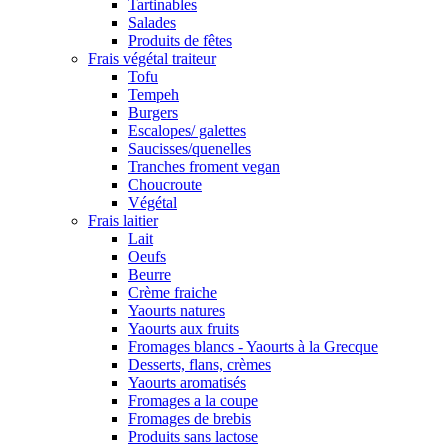
Tartinables
Salades
Produits de fêtes
Frais végétal traiteur
Tofu
Tempeh
Burgers
Escalopes/ galettes
Saucisses/quenelles
Tranches froment vegan
Choucroute
Végétal
Frais laitier
Lait
Oeufs
Beurre
Crème fraiche
Yaourts natures
Yaourts aux fruits
Fromages blancs - Yaourts à la Grecque
Desserts, flans, crèmes
Yaourts aromatisés
Fromages a la coupe
Fromages de brebis
Produits sans lactose