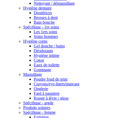
Nettoyant / démaquillant
Hygiène dentaire
Dentifrices
Brosses à dent
Bain bouche
Spécifique - 1er soins
Les 1ers soins
Soins hommes
Hygiène corps
Gel douche / bains
Déodorants
Hygiène intime
Coton
Eaux de toilette
Gommage
Maquillage
Poudre fond de teint
Crayons/eye-liners/mascara
Onglerie
Fard à paupiere
Rouge à lèvre / gloss
Spécifique - argile
Produits solaires
Spécifique - femme
Epilation