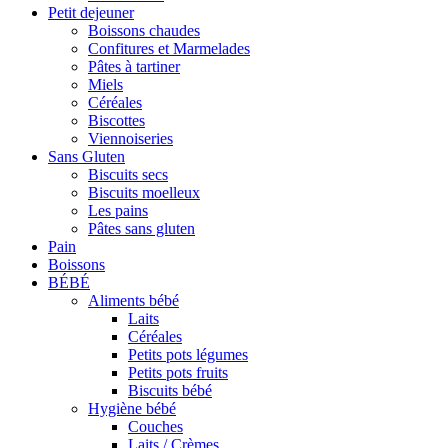
Petit dejeuner
Boissons chaudes
Confitures et Marmelades
Pâtes à tartiner
Miels
Céréales
Biscottes
Viennoiseries
Sans Gluten
Biscuits secs
Biscuits moelleux
Les pains
Pâtes sans gluten
Pain
Boissons
BÉBÉ
Aliments bébé
Laits
Céréales
Petits pots légumes
Petits pots fruits
Biscuits bébé
Hygiène bébé
Couches
Laits / Crèmes