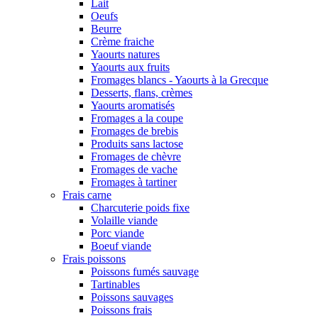
Lait
Oeufs
Beurre
Crème fraiche
Yaourts natures
Yaourts aux fruits
Fromages blancs - Yaourts à la Grecque
Desserts, flans, crèmes
Yaourts aromatisés
Fromages a la coupe
Fromages de brebis
Produits sans lactose
Fromages de chèvre
Fromages de vache
Fromages à tartiner
Frais carne
Charcuterie poids fixe
Volaille viande
Porc viande
Boeuf viande
Frais poissons
Poissons fumés sauvage
Tartinables
Poissons sauvages
Poissons frais