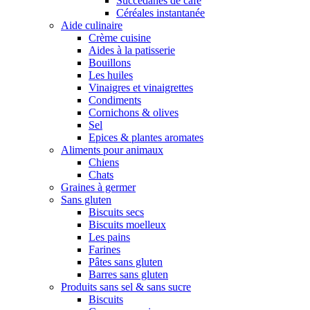
Succédanes de café
Céréales instantanée
Aide culinaire
Crème cuisine
Aides à la patisserie
Bouillons
Les huiles
Vinaigres et vinaigrettes
Condiments
Cornichons & olives
Sel
Epices & plantes aromates
Aliments pour animaux
Chiens
Chats
Graines à germer
Sans gluten
Biscuits secs
Biscuits moelleux
Les pains
Farines
Pâtes sans gluten
Barres sans gluten
Produits sans sel & sans sucre
Biscuits