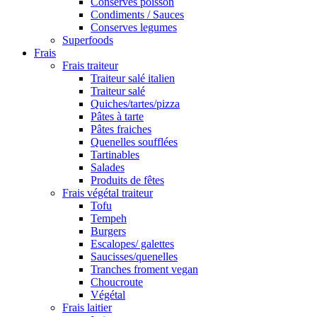
Conserves poisson
Condiments / Sauces
Conserves legumes
Superfoods
Frais
Frais traiteur
Traiteur salé italien
Traiteur salé
Quiches/tartes/pizza
Pâtes à tarte
Pâtes fraiches
Quenelles soufflées
Tartinables
Salades
Produits de fêtes
Frais végétal traiteur
Tofu
Tempeh
Burgers
Escalopes/ galettes
Saucisses/quenelles
Tranches froment vegan
Choucroute
Végétal
Frais laitier