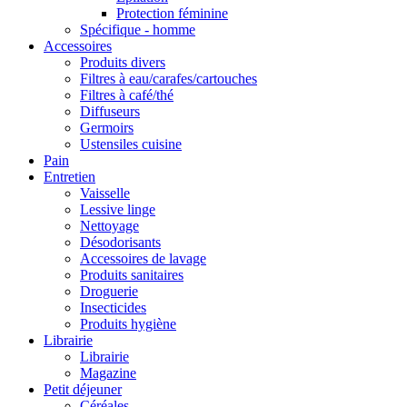
Protection féminine
Spécifique - homme
Accessoires
Produits divers
Filtres à eau/carafes/cartouches
Filtres à café/thé
Diffuseurs
Germoirs
Ustensiles cuisine
Pain
Entretien
Vaisselle
Lessive linge
Nettoyage
Désodorisants
Accessoires de lavage
Produits sanitaires
Droguerie
Insecticides
Produits hygiène
Librairie
Librairie
Magazine
Petit déjeuner
Céréales