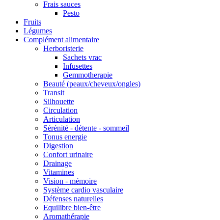
Frais sauces
Pesto
Fruits
Légumes
Complément alimentaire
Herboristerie
Sachets vrac
Infusettes
Gemmotherapie
Beauté (peaux/cheveux/ongles)
Transit
Silhouette
Circulation
Articulation
Sérénité - détente - sommeil
Tonus energie
Digestion
Confort urinaire
Drainage
Vitamines
Vision - mémoire
Système cardio vasculaire
Défenses naturelles
Equilibre bien-être
Aromathérapie