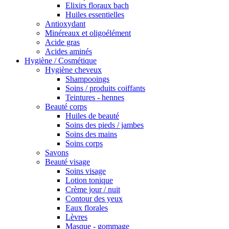
Elixirs floraux bach
Huiles essentielles
Antioxydant
Minéreaux et oligoélément
Acide gras
Acides aminés
Hygiène / Cosmétique
Hygiène cheveux
Shampooings
Soins / produits coiffants
Teintures - hennes
Beauté corps
Huiles de beauté
Soins des pieds / jambes
Soins des mains
Soins corps
Savons
Beauté visage
Soins visage
Lotion tonique
Crème jour / nuit
Contour des yeux
Eaux florales
Lèvres
Masque - gommage