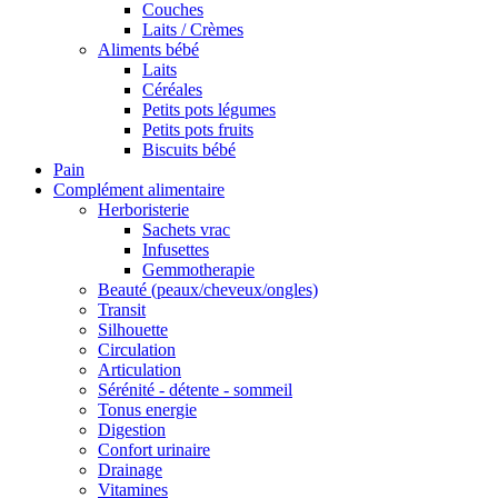
Couches
Laits / Crèmes
Aliments bébé
Laits
Céréales
Petits pots légumes
Petits pots fruits
Biscuits bébé
Pain
Complément alimentaire
Herboristerie
Sachets vrac
Infusettes
Gemmotherapie
Beauté (peaux/cheveux/ongles)
Transit
Silhouette
Circulation
Articulation
Sérénité - détente - sommeil
Tonus energie
Digestion
Confort urinaire
Drainage
Vitamines