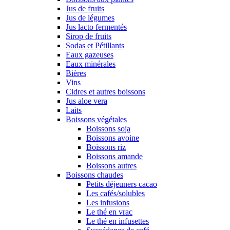
Jus de fruits
Jus de légumes
Jus lacto fermentés
Sirop de fruits
Sodas et Pétillants
Eaux gazeuses
Eaux minérales
Bières
Vins
Cidres et autres boissons
Jus aloe vera
Laits
Boissons végétales
Boissons soja
Boissons avoine
Boissons riz
Boissons amande
Boissons autres
Boissons chaudes
Petits déjeuners cacao
Les cafés/solubles
Les infusions
Le thé en vrac
Le thé en infusettes