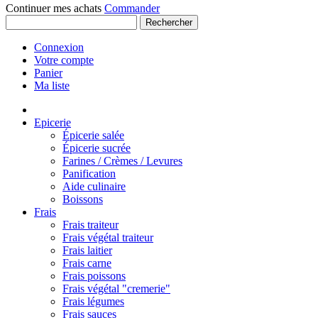
Continuer mes achats
Commander
Rechercher
Connexion
Votre compte
Panier
Ma liste
Epicerie
Épicerie salée
Épicerie sucrée
Farines / Crèmes / Levures
Panification
Aide culinaire
Boissons
Frais
Frais traiteur
Frais végétal traiteur
Frais laitier
Frais carne
Frais poissons
Frais végétal "cremerie"
Frais légumes
Frais sauces