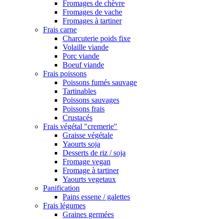
Fromages de chèvre
Fromages de vache
Fromages à tartiner
Frais carne
Charcuterie poids fixe
Volaille viande
Porc viande
Boeuf viande
Frais poissons
Poissons fumés sauvage
Tartinables
Poissons sauvages
Poissons frais
Crustacés
Frais végétal "cremerie"
Graisse végétale
Yaourts soja
Desserts de riz / soja
Fromage vegan
Fromage à tartiner
Yaourts vegetaux
Panification
Pains essene / galettes
Frais légumes
Graines germées