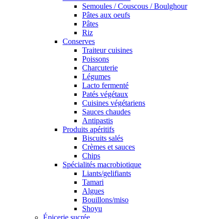
Semoules / Couscous / Boulghour
Pâtes aux oeufs
Pâtes
Riz
Conserves
Traiteur cuisines
Poissons
Charcuterie
Légumes
Lacto fermenté
Patés végétaux
Cuisines végétariens
Sauces chaudes
Antipastis
Produits apéritifs
Biscuits salés
Crèmes et sauces
Chips
Spécialités macrobiotique
Liants/gelifiants
Tamari
Algues
Bouillons/miso
Shoyu
Épicerie sucrée