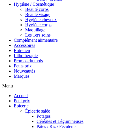
Hygiène / Cosmétique
Beauté corps
Beauté visage
Hygiène cheveux
Hygiène corps
Maquillage
Les 1ers soins
Complément alimentaire
Accessoires
Entretien
Lithothérapie
Promos du mois
Petits prix
Nouveautés
Marques
Menu
Accueil
Petit prix
Epicerie
Épicerie salée
Potages
Céréales et Légumineuses
Pâtes / Riz / Féculents