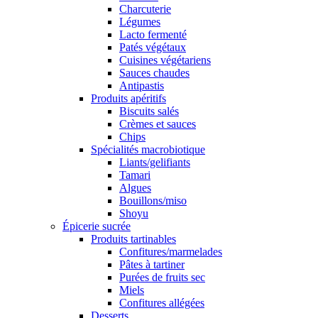
Charcuterie
Légumes
Lacto fermenté
Patés végétaux
Cuisines végétariens
Sauces chaudes
Antipastis
Produits apéritifs
Biscuits salés
Crèmes et sauces
Chips
Spécialités macrobiotique
Liants/gelifiants
Tamari
Algues
Bouillons/miso
Shoyu
Épicerie sucrée
Produits tartinables
Confitures/marmelades
Pâtes à tartiner
Purées de fruits sec
Miels
Confitures allégées
Desserts