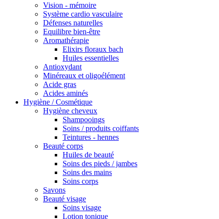
Vision - mémoire
Système cardio vasculaire
Défenses naturelles
Equilibre bien-être
Aromathérapie
Elixirs floraux bach
Huiles essentielles
Antioxydant
Minéreaux et oligoélément
Acide gras
Acides aminés
Hygiène / Cosmétique
Hygiène cheveux
Shampooings
Soins / produits coiffants
Teintures - hennes
Beauté corps
Huiles de beauté
Soins des pieds / jambes
Soins des mains
Soins corps
Savons
Beauté visage
Soins visage
Lotion tonique