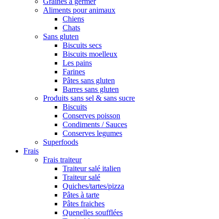
Graines à germer
Aliments pour animaux
Chiens
Chats
Sans gluten
Biscuits secs
Biscuits moelleux
Les pains
Farines
Pâtes sans gluten
Barres sans gluten
Produits sans sel & sans sucre
Biscuits
Conserves poisson
Condiments / Sauces
Conserves legumes
Superfoods
Frais
Frais traiteur
Traiteur salé italien
Traiteur salé
Quiches/tartes/pizza
Pâtes à tarte
Pâtes fraiches
Quenelles soufflées