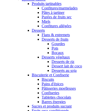
Produits tartinables
Confitures/marmelades
Pâtes à tartiner
Purées de fruits sec
Miels
Confitures allégées
Desserts
Flans & entremets
Desserts de fruits
Gourdes
Pots
Bocaux
Desserts végétaux
Desserts de riz
Dessert lait de coco
Desserts au soja
Biscuiterie et Confiserie
Biscuits
Pains d'épices
Pâtisseries moelleuses
Confiseries
Tablettes chocolats
Barres énergies
Sucres et produits sucrant
Fruits secs conditionnés