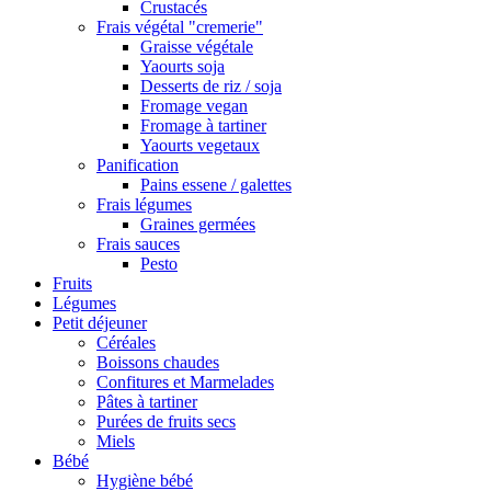
Crustacés
Frais végétal "cremerie"
Graisse végétale
Yaourts soja
Desserts de riz / soja
Fromage vegan
Fromage à tartiner
Yaourts vegetaux
Panification
Pains essene / galettes
Frais légumes
Graines germées
Frais sauces
Pesto
Fruits
Légumes
Petit déjeuner
Céréales
Boissons chaudes
Confitures et Marmelades
Pâtes à tartiner
Purées de fruits secs
Miels
Bébé
Hygiène bébé