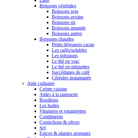
Laits
Boissons végétales
Boissons soja
Boissons avoine
Boissons riz
Boissons amande
Boissons autres
Boissons chaudes
Petits déjeuners cacao
Les cafés/solubles
Les infusions
Le thé en vrac
Le thé en infusettes
Succédanes de café
Céréales instantanée
Aide culinaire
Crème cuisine
Aides à la patisserie
Bouillons
Les huiles
Vinaigres et vinaigrettes
Condiments
Cornichons & olives
Sel
Epices & plantes aromates