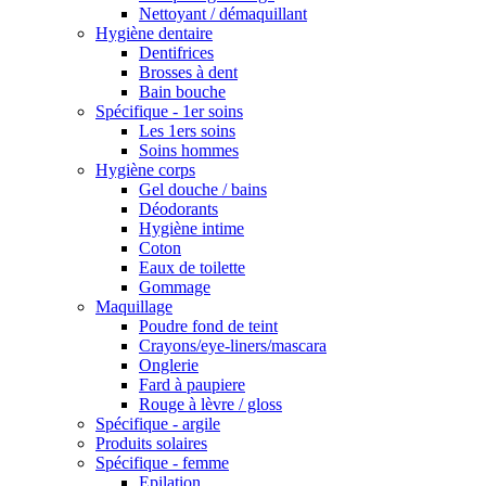
Nettoyant / démaquillant
Hygiène dentaire
Dentifrices
Brosses à dent
Bain bouche
Spécifique - 1er soins
Les 1ers soins
Soins hommes
Hygiène corps
Gel douche / bains
Déodorants
Hygiène intime
Coton
Eaux de toilette
Gommage
Maquillage
Poudre fond de teint
Crayons/eye-liners/mascara
Onglerie
Fard à paupiere
Rouge à lèvre / gloss
Spécifique - argile
Produits solaires
Spécifique - femme
Epilation