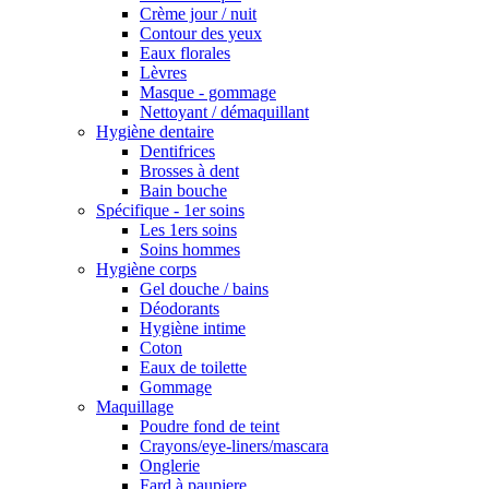
Crème jour / nuit
Contour des yeux
Eaux florales
Lèvres
Masque - gommage
Nettoyant / démaquillant
Hygiène dentaire
Dentifrices
Brosses à dent
Bain bouche
Spécifique - 1er soins
Les 1ers soins
Soins hommes
Hygiène corps
Gel douche / bains
Déodorants
Hygiène intime
Coton
Eaux de toilette
Gommage
Maquillage
Poudre fond de teint
Crayons/eye-liners/mascara
Onglerie
Fard à paupiere