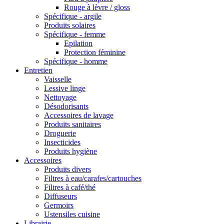
Rouge à lèvre / gloss
Spécifique - argile
Produits solaires
Spécifique - femme
Epilation
Protection féminine
Spécifique - homme
Entretien
Vaisselle
Lessive linge
Nettoyage
Désodorisants
Accessoires de lavage
Produits sanitaires
Droguerie
Insecticides
Produits hygiène
Accessoires
Produits divers
Filtres à eau/carafes/cartouches
Filtres à café/thé
Diffuseurs
Germoirs
Ustensiles cuisine
Librairie