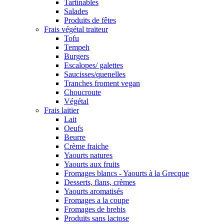
Tartinables
Salades
Produits de fêtes
Frais végétal traiteur
Tofu
Tempeh
Burgers
Escalopes/ galettes
Saucisses/quenelles
Tranches froment vegan
Choucroute
Végétal
Frais laitier
Lait
Oeufs
Beurre
Crème fraiche
Yaourts natures
Yaourts aux fruits
Fromages blancs - Yaourts à la Grecque
Desserts, flans, crèmes
Yaourts aromatisés
Fromages a la coupe
Fromages de brebis
Produits sans lactose