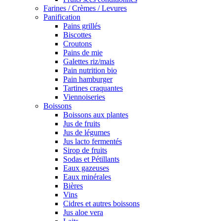
Farines / Crèmes / Levures
Panification
Pains grillés
Biscottes
Croutons
Pains de mie
Galettes riz/mais
Pain nutrition bio
Pain hamburger
Tartines craquantes
Viennoiseries
Boissons
Boissons aux plantes
Jus de fruits
Jus de légumes
Jus lacto fermentés
Sirop de fruits
Sodas et Pétillants
Eaux gazeuses
Eaux minérales
Bières
Vins
Cidres et autres boissons
Jus aloe vera