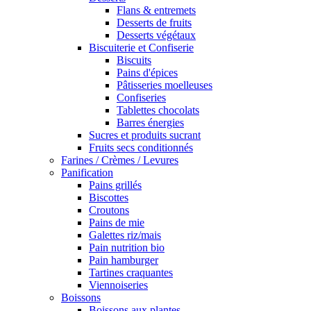
Flans & entremets
Desserts de fruits
Desserts végétaux
Biscuiterie et Confiserie
Biscuits
Pains d'épices
Pâtisseries moelleuses
Confiseries
Tablettes chocolats
Barres énergies
Sucres et produits sucrant
Fruits secs conditionnés
Farines / Crèmes / Levures
Panification
Pains grillés
Biscottes
Croutons
Pains de mie
Galettes riz/mais
Pain nutrition bio
Pain hamburger
Tartines craquantes
Viennoiseries
Boissons
Boissons aux plantes