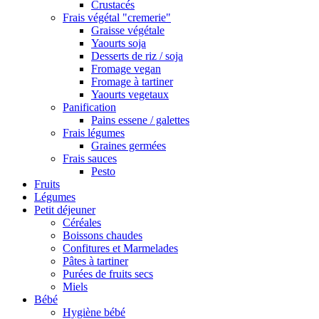
Crustacés
Frais végétal "cremerie"
Graisse végétale
Yaourts soja
Desserts de riz / soja
Fromage vegan
Fromage à tartiner
Yaourts vegetaux
Panification
Pains essene / galettes
Frais légumes
Graines germées
Frais sauces
Pesto
Fruits
Légumes
Petit déjeuner
Céréales
Boissons chaudes
Confitures et Marmelades
Pâtes à tartiner
Purées de fruits secs
Miels
Bébé
Hygiène bébé