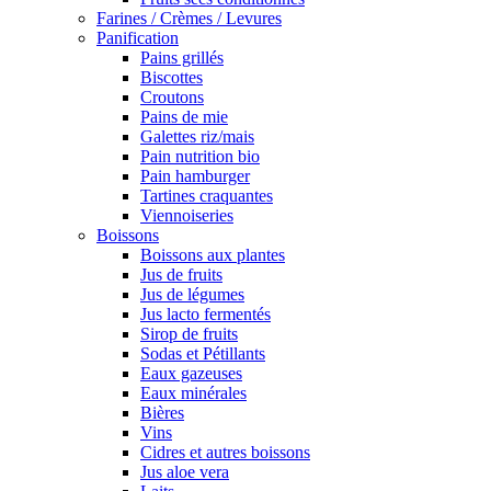
Farines / Crèmes / Levures
Panification
Pains grillés
Biscottes
Croutons
Pains de mie
Galettes riz/mais
Pain nutrition bio
Pain hamburger
Tartines craquantes
Viennoiseries
Boissons
Boissons aux plantes
Jus de fruits
Jus de légumes
Jus lacto fermentés
Sirop de fruits
Sodas et Pétillants
Eaux gazeuses
Eaux minérales
Bières
Vins
Cidres et autres boissons
Jus aloe vera