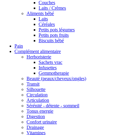
Couches
Laits / Crèmes
Aliments bébé
Laits
Céréales
Petits pots légumes
Petits pots fruits
Biscuits bébé
Pain
Complément alimentaire
Herboristerie
Sachets vrac
Infusettes
Gemmotherapie
Beauté (peaux/cheveux/ongles)
Transit
Silhouette
Circulation
Articulation
Sérénité - détente - sommeil
Tonus energie
Digestion
Confort urinaire
Drainage
Vitamines