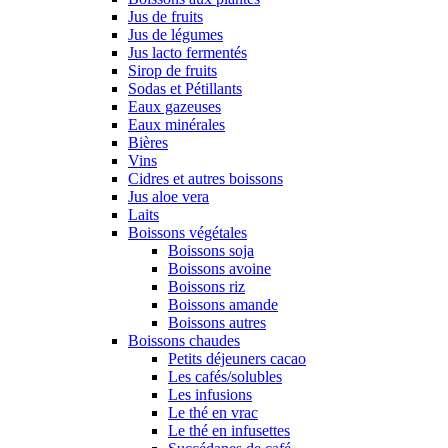
Jus de fruits
Jus de légumes
Jus lacto fermentés
Sirop de fruits
Sodas et Pétillants
Eaux gazeuses
Eaux minérales
Bières
Vins
Cidres et autres boissons
Jus aloe vera
Laits
Boissons végétales
Boissons soja
Boissons avoine
Boissons riz
Boissons amande
Boissons autres
Boissons chaudes
Petits déjeuners cacao
Les cafés/solubles
Les infusions
Le thé en vrac
Le thé en infusettes