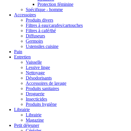
Protection féminine
Spécifique - homme
Accessoires
Produits divers
Filtres à eau/carafes/cartouches
Filtres à café/thé
Diffuseurs
Germoirs
Ustensiles cuisine
Pain
Entretien
Vaisselle
Lessive linge
Nettoyage
Désodorisants
Accessoires de lavage
Produits sanitaires
Droguerie
Insecticides
Produits hygiène
Librairie
Librairie
Magazine
Petit déjeuner
Céréales