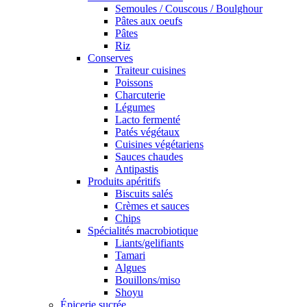
Semoules / Couscous / Boulghour
Pâtes aux oeufs
Pâtes
Riz
Conserves
Traiteur cuisines
Poissons
Charcuterie
Légumes
Lacto fermenté
Patés végétaux
Cuisines végétariens
Sauces chaudes
Antipastis
Produits apéritifs
Biscuits salés
Crèmes et sauces
Chips
Spécialités macrobiotique
Liants/gelifiants
Tamari
Algues
Bouillons/miso
Shoyu
Épicerie sucrée