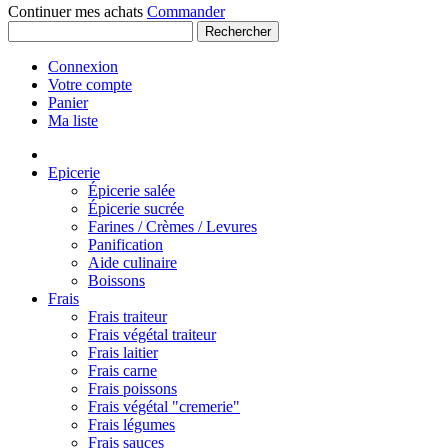
Continuer mes achats
Commander
Rechercher
Connexion
Votre compte
Panier
Ma liste
Epicerie
Épicerie salée
Épicerie sucrée
Farines / Crèmes / Levures
Panification
Aide culinaire
Boissons
Frais
Frais traiteur
Frais végétal traiteur
Frais laitier
Frais carne
Frais poissons
Frais végétal "cremerie"
Frais légumes
Frais sauces