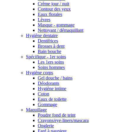
Crème jour / nuit
Contour des yeux
Eaux florales
Lèvres
Masque - gommage
Nettoyant / démaquillant
Hygiène dentaire
Dentifrices
Brosses à dent
Bain bouche
Spécifique - 1er soins
Les 1ers soins
Soins hommes
Hygiène corps
Gel douche / bains
Déodorants
Hygiène intime
Coton
Eaux de toilette
Gommage
Maquillage
Poudre fond de teint
Crayons/eye-liners/mascara
Onglerie
Fard à paupiere