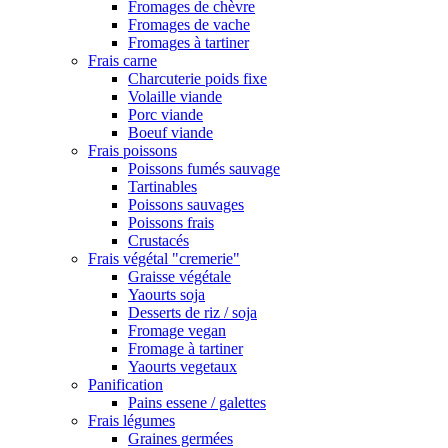
Fromages de chèvre
Fromages de vache
Fromages à tartiner
Frais carne
Charcuterie poids fixe
Volaille viande
Porc viande
Boeuf viande
Frais poissons
Poissons fumés sauvage
Tartinables
Poissons sauvages
Poissons frais
Crustacés
Frais végétal "cremerie"
Graisse végétale
Yaourts soja
Desserts de riz / soja
Fromage vegan
Fromage à tartiner
Yaourts vegetaux
Panification
Pains essene / galettes
Frais légumes
Graines germées