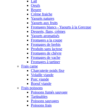
Lait
Oeufs
Beurre
Crème fraiche
Yaourts natures
Yaourts aux fruits
Fromages blancs - Yaourts à la Grecque
Desserts, flans, crèmes
Yaourts aromatisés
Fromages a la coupe
Fromages de brebis
Produits sans lactose
Fromages de chèvre
Fromages de vache
Fromages à tartiner
Frais carne
Charcuterie poids fixe
Volaille viande
Porc viande
Boeuf viande
Frais poissons
Poissons fumés sauvage
Tartinables
Poissons sauvages
Poissons frais