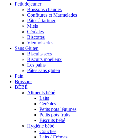
Petit dejeuner
Boissons chaudes
Confitures et Marmelades
Pâtes à tartiner
Miels
Céréales
Biscottes
Viennoiseries
Sans Gluten
Biscuits secs
Biscuits moelleux
Les pains
Pâtes sans gluten
Pain
Boissons
BÉBÉ
Aliments bébé
Laits
Céréales
Petits pots légumes
Petits pots fruits
Biscuits bébé
Hygiène bébé
Couches
Laits / Crèmes