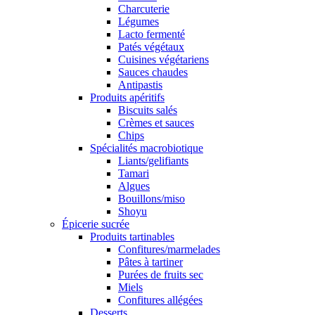
Charcuterie
Légumes
Lacto fermenté
Patés végétaux
Cuisines végétariens
Sauces chaudes
Antipastis
Produits apéritifs
Biscuits salés
Crèmes et sauces
Chips
Spécialités macrobiotique
Liants/gelifiants
Tamari
Algues
Bouillons/miso
Shoyu
Épicerie sucrée
Produits tartinables
Confitures/marmelades
Pâtes à tartiner
Purées de fruits sec
Miels
Confitures allégées
Desserts