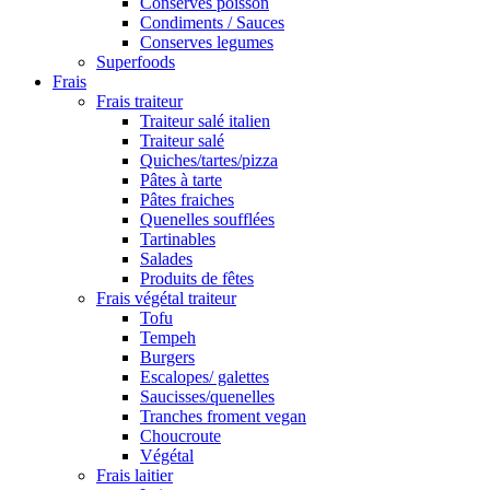
Conserves poisson
Condiments / Sauces
Conserves legumes
Superfoods
Frais
Frais traiteur
Traiteur salé italien
Traiteur salé
Quiches/tartes/pizza
Pâtes à tarte
Pâtes fraiches
Quenelles soufflées
Tartinables
Salades
Produits de fêtes
Frais végétal traiteur
Tofu
Tempeh
Burgers
Escalopes/ galettes
Saucisses/quenelles
Tranches froment vegan
Choucroute
Végétal
Frais laitier