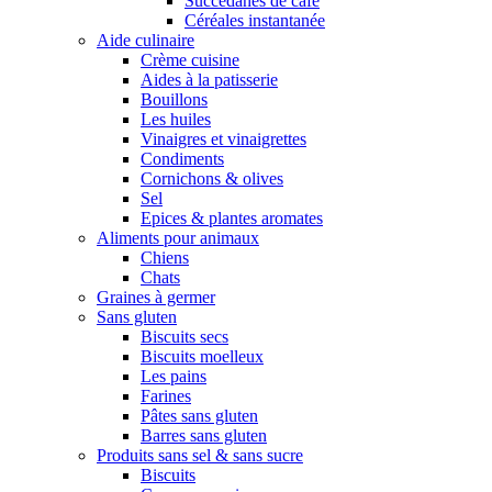
Succédanes de café
Céréales instantanée
Aide culinaire
Crème cuisine
Aides à la patisserie
Bouillons
Les huiles
Vinaigres et vinaigrettes
Condiments
Cornichons & olives
Sel
Epices & plantes aromates
Aliments pour animaux
Chiens
Chats
Graines à germer
Sans gluten
Biscuits secs
Biscuits moelleux
Les pains
Farines
Pâtes sans gluten
Barres sans gluten
Produits sans sel & sans sucre
Biscuits