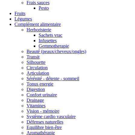
Frais sauces
Pesto
Fruits
Légumes
Complément alimentaire
Herboristerie
Sachets vrac
Infusettes
Gemmotherapie
Beauté (peaux/cheveux/ongles)
Transit
Silhouette
Circulation
Articulation
Sérénité - détente - sommeil
Tonus energie
Digestion
Confort urinaire
Drainage
Vitamines
Vision - mémoire
Système cardio vasculaire
Défenses naturelles
Equilibre bien-être
Aromathérapie