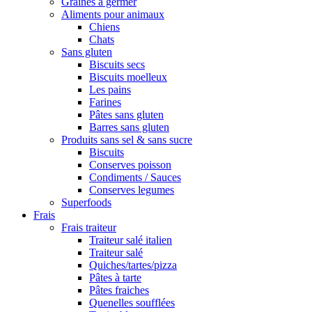
Graines à germer
Aliments pour animaux
Chiens
Chats
Sans gluten
Biscuits secs
Biscuits moelleux
Les pains
Farines
Pâtes sans gluten
Barres sans gluten
Produits sans sel & sans sucre
Biscuits
Conserves poisson
Condiments / Sauces
Conserves legumes
Superfoods
Frais
Frais traiteur
Traiteur salé italien
Traiteur salé
Quiches/tartes/pizza
Pâtes à tarte
Pâtes fraiches
Quenelles soufflées