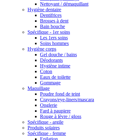
Nettoyant / démaquillant
Hygiène dentaire
Dentifrices
Brosses à dent
Bain bouche
Spécifique - 1er soins
Les 1ers soins
Soins hommes
Hygiène corps
Gel douche / bains
Déodorants
Hygiène intime
Coton
Eaux de toilette
Gommage
Maquillage
Poudre fond de teint
Crayons/eye-liners/mascara
Onglerie
Fard à paupiere
Rouge à lèvre / gloss
Spécifique - argile
Produits solaires
Spécifique - femme
Epilation