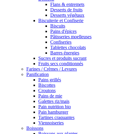
Flans & entremets
Desserts de fruits
Desserts végétaux
Biscuiterie et Confiserie
Biscuits
Pains d'épices
Pâtisseries moelleuses
Confiseries
Tablettes chocolats
Barres énergies
Sucres et produits sucrant
Fruits secs conditionnés
Farines / Crèmes / Levures
Panification
Pains grillés
Biscottes
Croutons
Pains de mie
Galettes riz/mais
Pain nutrition bio
Pain hamburger
Tartines craquantes
Viennoiseries
Boissons
Boissons aux plantes