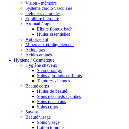
Vision - mémoire
Système cardio vasculaire
Défenses naturelles
Equilibre bien-être
Aromathérapie
Elixirs floraux bach
Huiles essentielles
Antioxydant
Minéreaux et oligoélément
Acide gras
Acides aminés
Hygiène / Cosmétique
Hygiène cheveux
Shampooings
Soins / produits coiffants
Teintures - hennes
Beauté corps
Huiles de beauté
Soins des pieds / jambes
Soins des mains
Soins corps
Savons
Beauté visage
Soins visage
Lotion tonique