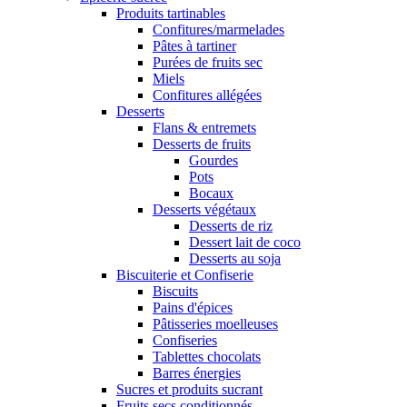
Produits tartinables
Confitures/marmelades
Pâtes à tartiner
Purées de fruits sec
Miels
Confitures allégées
Desserts
Flans & entremets
Desserts de fruits
Gourdes
Pots
Bocaux
Desserts végétaux
Desserts de riz
Dessert lait de coco
Desserts au soja
Biscuiterie et Confiserie
Biscuits
Pains d'épices
Pâtisseries moelleuses
Confiseries
Tablettes chocolats
Barres énergies
Sucres et produits sucrant
Fruits secs conditionnés