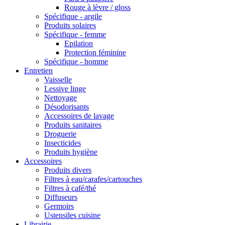
Rouge à lèvre / gloss
Spécifique - argile
Produits solaires
Spécifique - femme
Epilation
Protection féminine
Spécifique - homme
Entretien
Vaisselle
Lessive linge
Nettoyage
Désodorisants
Accessoires de lavage
Produits sanitaires
Droguerie
Insecticides
Produits hygiène
Accessoires
Produits divers
Filtres à eau/carafes/cartouches
Filtres à café/thé
Diffuseurs
Germoirs
Ustensiles cuisine
Librairie