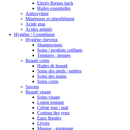
Elixirs floraux bach
Huiles essentielles
Antioxydant
Minéreaux et oligoélément
Acide gras
Acides aminés
Hygiène / Cosmétique
Hygiène cheveux
Shampooings
Soins / produits coiffants
Teintures - hennes
Beauté corps
Huiles de beauté
Soins des pieds / jambes
Soins des mains
Soins corps
Savons
Beauté visage
Soins visage
Lotion tonique
Crème jour / nuit
Contour des yeux
Eaux florales
Lèvres
Masque - gommage