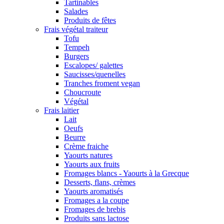
Tartinables
Salades
Produits de fêtes
Frais végétal traiteur
Tofu
Tempeh
Burgers
Escalopes/ galettes
Saucisses/quenelles
Tranches froment vegan
Choucroute
Végétal
Frais laitier
Lait
Oeufs
Beurre
Crème fraiche
Yaourts natures
Yaourts aux fruits
Fromages blancs - Yaourts à la Grecque
Desserts, flans, crèmes
Yaourts aromatisés
Fromages a la coupe
Fromages de brebis
Produits sans lactose