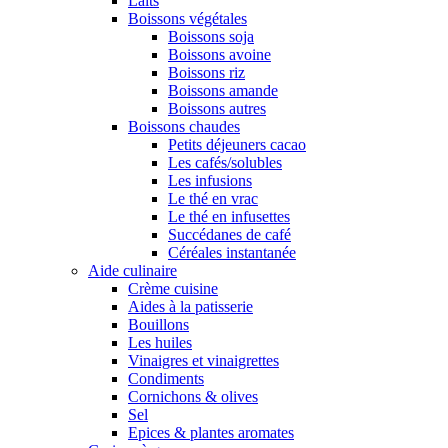
Laits
Boissons végétales
Boissons soja
Boissons avoine
Boissons riz
Boissons amande
Boissons autres
Boissons chaudes
Petits déjeuners cacao
Les cafés/solubles
Les infusions
Le thé en vrac
Le thé en infusettes
Succédanes de café
Céréales instantanée
Aide culinaire
Crème cuisine
Aides à la patisserie
Bouillons
Les huiles
Vinaigres et vinaigrettes
Condiments
Cornichons & olives
Sel
Epices & plantes aromates