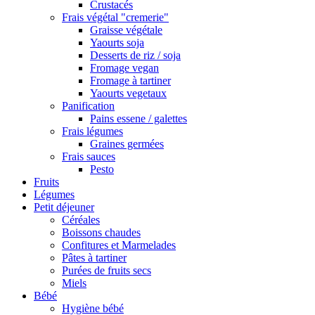
Crustacés
Frais végétal "cremerie"
Graisse végétale
Yaourts soja
Desserts de riz / soja
Fromage vegan
Fromage à tartiner
Yaourts vegetaux
Panification
Pains essene / galettes
Frais légumes
Graines germées
Frais sauces
Pesto
Fruits
Légumes
Petit déjeuner
Céréales
Boissons chaudes
Confitures et Marmelades
Pâtes à tartiner
Purées de fruits secs
Miels
Bébé
Hygiène bébé