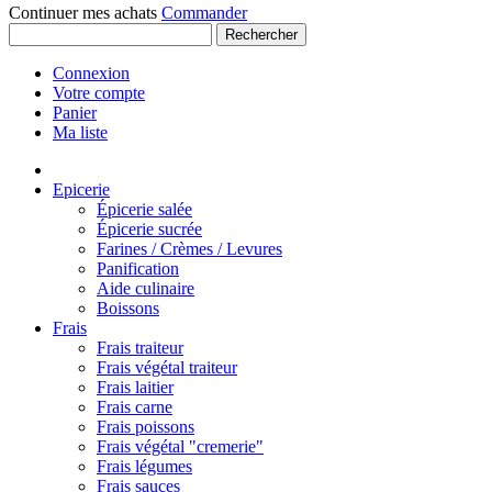
Continuer mes achats
Commander
Rechercher
Connexion
Votre compte
Panier
Ma liste
Epicerie
Épicerie salée
Épicerie sucrée
Farines / Crèmes / Levures
Panification
Aide culinaire
Boissons
Frais
Frais traiteur
Frais végétal traiteur
Frais laitier
Frais carne
Frais poissons
Frais végétal "cremerie"
Frais légumes
Frais sauces