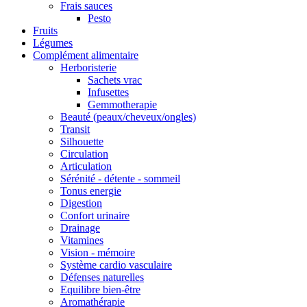
Frais sauces
Pesto
Fruits
Légumes
Complément alimentaire
Herboristerie
Sachets vrac
Infusettes
Gemmotherapie
Beauté (peaux/cheveux/ongles)
Transit
Silhouette
Circulation
Articulation
Sérénité - détente - sommeil
Tonus energie
Digestion
Confort urinaire
Drainage
Vitamines
Vision - mémoire
Système cardio vasculaire
Défenses naturelles
Equilibre bien-être
Aromathérapie