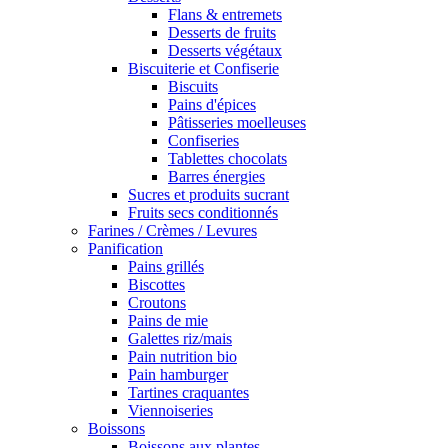
Flans & entremets
Desserts de fruits
Desserts végétaux
Biscuiterie et Confiserie
Biscuits
Pains d'épices
Pâtisseries moelleuses
Confiseries
Tablettes chocolats
Barres énergies
Sucres et produits sucrant
Fruits secs conditionnés
Farines / Crèmes / Levures
Panification
Pains grillés
Biscottes
Croutons
Pains de mie
Galettes riz/mais
Pain nutrition bio
Pain hamburger
Tartines craquantes
Viennoiseries
Boissons
Boissons aux plantes