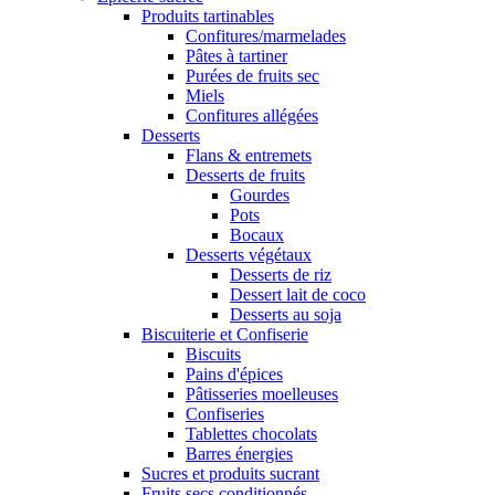
Produits tartinables
Confitures/marmelades
Pâtes à tartiner
Purées de fruits sec
Miels
Confitures allégées
Desserts
Flans & entremets
Desserts de fruits
Gourdes
Pots
Bocaux
Desserts végétaux
Desserts de riz
Dessert lait de coco
Desserts au soja
Biscuiterie et Confiserie
Biscuits
Pains d'épices
Pâtisseries moelleuses
Confiseries
Tablettes chocolats
Barres énergies
Sucres et produits sucrant
Fruits secs conditionnés