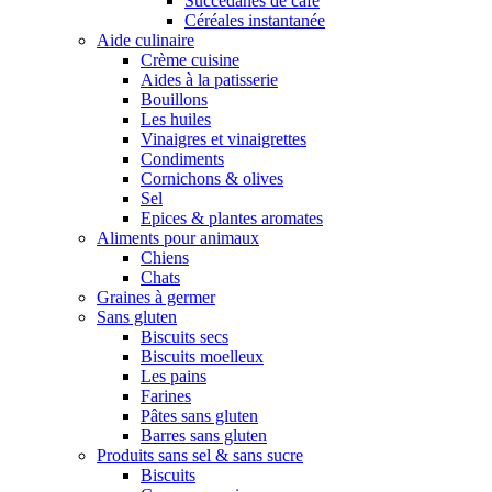
Succédanes de café
Céréales instantanée
Aide culinaire
Crème cuisine
Aides à la patisserie
Bouillons
Les huiles
Vinaigres et vinaigrettes
Condiments
Cornichons & olives
Sel
Epices & plantes aromates
Aliments pour animaux
Chiens
Chats
Graines à germer
Sans gluten
Biscuits secs
Biscuits moelleux
Les pains
Farines
Pâtes sans gluten
Barres sans gluten
Produits sans sel & sans sucre
Biscuits