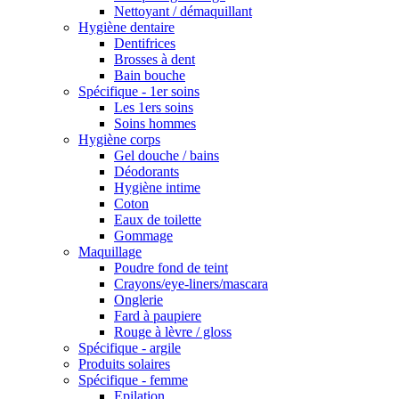
Nettoyant / démaquillant
Hygiène dentaire
Dentifrices
Brosses à dent
Bain bouche
Spécifique - 1er soins
Les 1ers soins
Soins hommes
Hygiène corps
Gel douche / bains
Déodorants
Hygiène intime
Coton
Eaux de toilette
Gommage
Maquillage
Poudre fond de teint
Crayons/eye-liners/mascara
Onglerie
Fard à paupiere
Rouge à lèvre / gloss
Spécifique - argile
Produits solaires
Spécifique - femme
Epilation