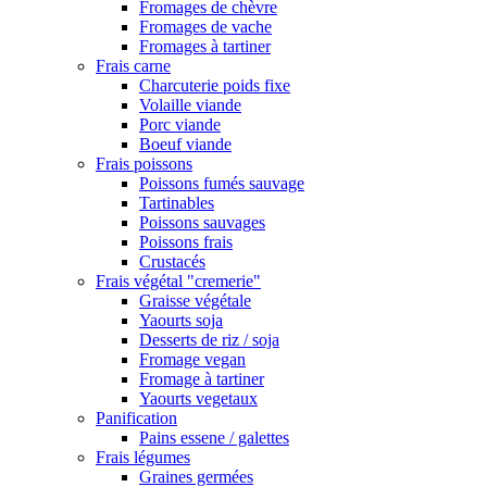
Fromages de chèvre
Fromages de vache
Fromages à tartiner
Frais carne
Charcuterie poids fixe
Volaille viande
Porc viande
Boeuf viande
Frais poissons
Poissons fumés sauvage
Tartinables
Poissons sauvages
Poissons frais
Crustacés
Frais végétal "cremerie"
Graisse végétale
Yaourts soja
Desserts de riz / soja
Fromage vegan
Fromage à tartiner
Yaourts vegetaux
Panification
Pains essene / galettes
Frais légumes
Graines germées