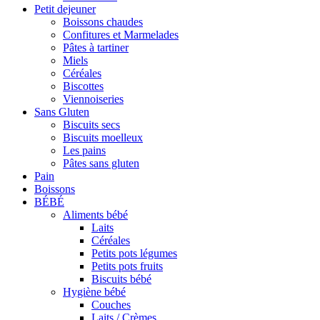
Petit dejeuner
Boissons chaudes
Confitures et Marmelades
Pâtes à tartiner
Miels
Céréales
Biscottes
Viennoiseries
Sans Gluten
Biscuits secs
Biscuits moelleux
Les pains
Pâtes sans gluten
Pain
Boissons
BÉBÉ
Aliments bébé
Laits
Céréales
Petits pots légumes
Petits pots fruits
Biscuits bébé
Hygiène bébé
Couches
Laits / Crèmes