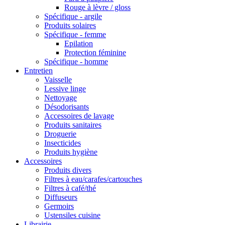
Rouge à lèvre / gloss
Spécifique - argile
Produits solaires
Spécifique - femme
Epilation
Protection féminine
Spécifique - homme
Entretien
Vaisselle
Lessive linge
Nettoyage
Désodorisants
Accessoires de lavage
Produits sanitaires
Droguerie
Insecticides
Produits hygiène
Accessoires
Produits divers
Filtres à eau/carafes/cartouches
Filtres à café/thé
Diffuseurs
Germoirs
Ustensiles cuisine
Librairie