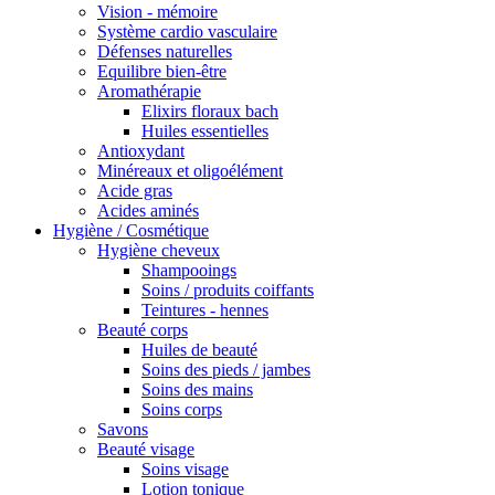
Vision - mémoire
Système cardio vasculaire
Défenses naturelles
Equilibre bien-être
Aromathérapie
Elixirs floraux bach
Huiles essentielles
Antioxydant
Minéreaux et oligoélément
Acide gras
Acides aminés
Hygiène / Cosmétique
Hygiène cheveux
Shampooings
Soins / produits coiffants
Teintures - hennes
Beauté corps
Huiles de beauté
Soins des pieds / jambes
Soins des mains
Soins corps
Savons
Beauté visage
Soins visage
Lotion tonique