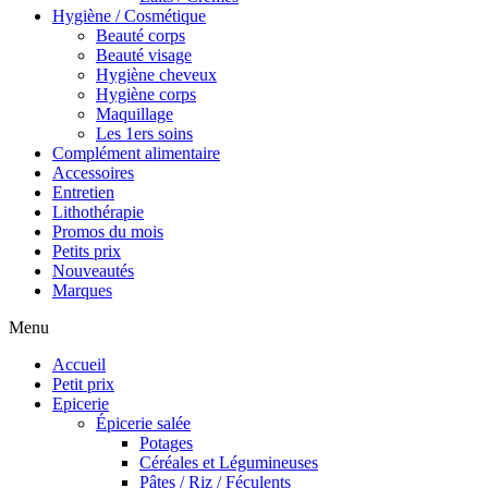
Hygiène / Cosmétique
Beauté corps
Beauté visage
Hygiène cheveux
Hygiène corps
Maquillage
Les 1ers soins
Complément alimentaire
Accessoires
Entretien
Lithothérapie
Promos du mois
Petits prix
Nouveautés
Marques
Menu
Accueil
Petit prix
Epicerie
Épicerie salée
Potages
Céréales et Légumineuses
Pâtes / Riz / Féculents