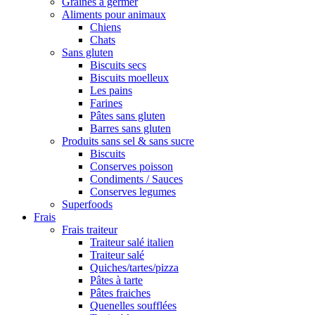
Graines à germer
Aliments pour animaux
Chiens
Chats
Sans gluten
Biscuits secs
Biscuits moelleux
Les pains
Farines
Pâtes sans gluten
Barres sans gluten
Produits sans sel & sans sucre
Biscuits
Conserves poisson
Condiments / Sauces
Conserves legumes
Superfoods
Frais
Frais traiteur
Traiteur salé italien
Traiteur salé
Quiches/tartes/pizza
Pâtes à tarte
Pâtes fraiches
Quenelles soufflées