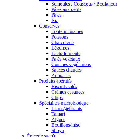
Semoules / Couscous / Boulghour
Pâtes aux oeufs
Pâtes
Riz
Conserves
Traiteur cuisines
Poissons
Charcuterie
Légumes
Lacto fermenté
Patés végétaux
Cuisines végétariens
Sauces chaudes
Antipastis
Produits apéritifs
Biscuits salés
Crèmes et sauces
Chips
Spécialités macrobiotique
Liants/gelifiants
Tamari
Algues
Bouillons/miso
Shoyu
Épicerie sucrée