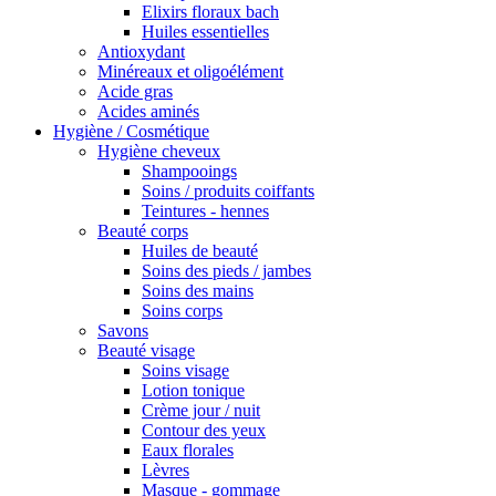
Elixirs floraux bach
Huiles essentielles
Antioxydant
Minéreaux et oligoélément
Acide gras
Acides aminés
Hygiène / Cosmétique
Hygiène cheveux
Shampooings
Soins / produits coiffants
Teintures - hennes
Beauté corps
Huiles de beauté
Soins des pieds / jambes
Soins des mains
Soins corps
Savons
Beauté visage
Soins visage
Lotion tonique
Crème jour / nuit
Contour des yeux
Eaux florales
Lèvres
Masque - gommage