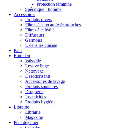
Protection féminine
Spécifique - homme
Accessoires
Produits divers
Filtres à eau/carafes/cartouches
Filtres à café/thé
Diffuseurs
Germoirs
Ustensiles cuisine
Pain
Entretien
Vaisselle
Lessive linge
Nettoyage
Désodorisants
Accessoires de lavage
Produits sanitaires
Droguerie
Insecticides
Produits hygiène
Librairie
Librairie
Magazine
Petit déjeuner
Céréales