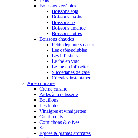
Laits
Boissons végétales
Boissons soja
Boissons avoine
Boissons riz
Boissons amande
Boissons autres
Boissons chaudes
Petits déjeuners cacao
Les cafés/solubles
Les infusions
Le thé en vrac
Le thé en infusettes
Succédanes de café
Céréales instantanée
Aide culinaire
Crème cuisine
Aides à la patisserie
Bouillons
Les huiles
Vinaigres et vinaigrettes
Condiments
Cornichons & olives
Sel
Epices & plantes aromates