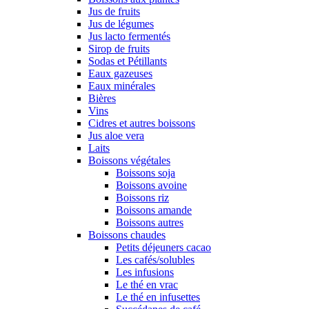
Jus de fruits
Jus de légumes
Jus lacto fermentés
Sirop de fruits
Sodas et Pétillants
Eaux gazeuses
Eaux minérales
Bières
Vins
Cidres et autres boissons
Jus aloe vera
Laits
Boissons végétales
Boissons soja
Boissons avoine
Boissons riz
Boissons amande
Boissons autres
Boissons chaudes
Petits déjeuners cacao
Les cafés/solubles
Les infusions
Le thé en vrac
Le thé en infusettes