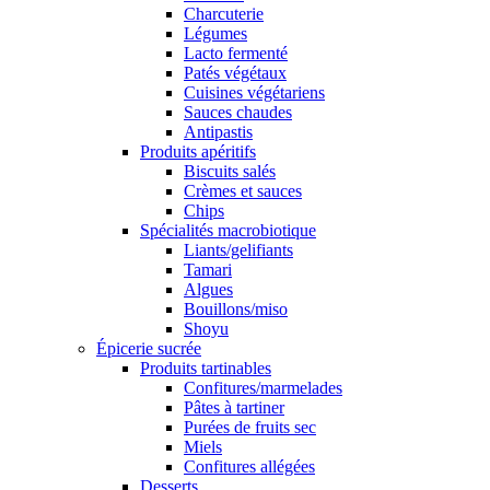
Charcuterie
Légumes
Lacto fermenté
Patés végétaux
Cuisines végétariens
Sauces chaudes
Antipastis
Produits apéritifs
Biscuits salés
Crèmes et sauces
Chips
Spécialités macrobiotique
Liants/gelifiants
Tamari
Algues
Bouillons/miso
Shoyu
Épicerie sucrée
Produits tartinables
Confitures/marmelades
Pâtes à tartiner
Purées de fruits sec
Miels
Confitures allégées
Desserts