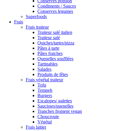
Conserves poisson
Condiments / Sauces
Conserves legumes
Superfoods
Frais
Frais traiteur
Traiteur salé italien
Traiteur salé
Quiches/tartes/pizza
Pâtes à tarte
Pâtes fraiches
Quenelles soufflées
Tartinables
Salades
Produits de fêtes
Frais végétal traiteur
Tofu
Tempeh
Burgers
Escalopes/ galettes
Saucisses/quenelles
Tranches froment vegan
Choucroute
Végétal
Frais laitier