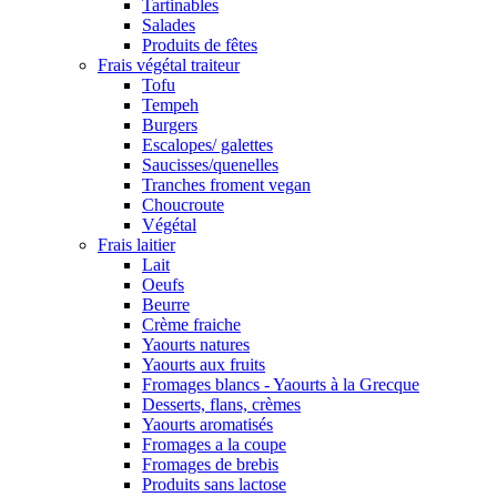
Tartinables
Salades
Produits de fêtes
Frais végétal traiteur
Tofu
Tempeh
Burgers
Escalopes/ galettes
Saucisses/quenelles
Tranches froment vegan
Choucroute
Végétal
Frais laitier
Lait
Oeufs
Beurre
Crème fraiche
Yaourts natures
Yaourts aux fruits
Fromages blancs - Yaourts à la Grecque
Desserts, flans, crèmes
Yaourts aromatisés
Fromages a la coupe
Fromages de brebis
Produits sans lactose