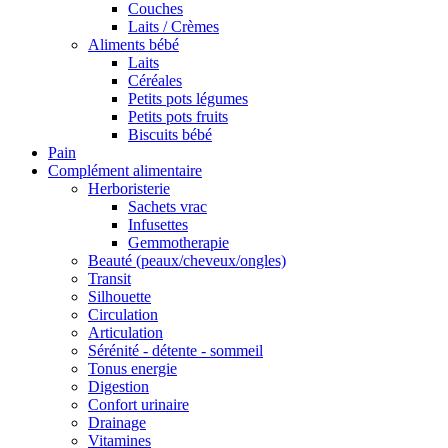
Couches
Laits / Crèmes
Aliments bébé
Laits
Céréales
Petits pots légumes
Petits pots fruits
Biscuits bébé
Pain
Complément alimentaire
Herboristerie
Sachets vrac
Infusettes
Gemmotherapie
Beauté (peaux/cheveux/ongles)
Transit
Silhouette
Circulation
Articulation
Sérénité - détente - sommeil
Tonus energie
Digestion
Confort urinaire
Drainage
Vitamines