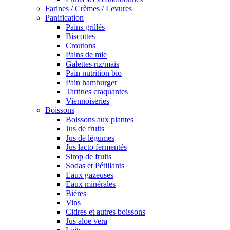
Farines / Crèmes / Levures
Panification
Pains grillés
Biscottes
Croutons
Pains de mie
Galettes riz/mais
Pain nutrition bio
Pain hamburger
Tartines craquantes
Viennoiseries
Boissons
Boissons aux plantes
Jus de fruits
Jus de légumes
Jus lacto fermentés
Sirop de fruits
Sodas et Pétillants
Eaux gazeuses
Eaux minérales
Bières
Vins
Cidres et autres boissons
Jus aloe vera