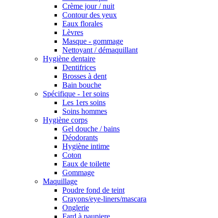
Crème jour / nuit
Contour des yeux
Eaux florales
Lèvres
Masque - gommage
Nettoyant / démaquillant
Hygiène dentaire
Dentifrices
Brosses à dent
Bain bouche
Spécifique - 1er soins
Les 1ers soins
Soins hommes
Hygiène corps
Gel douche / bains
Déodorants
Hygiène intime
Coton
Eaux de toilette
Gommage
Maquillage
Poudre fond de teint
Crayons/eye-liners/mascara
Onglerie
Fard à paupiere