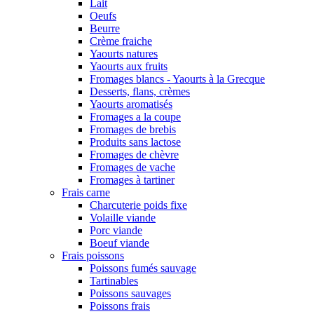
Lait
Oeufs
Beurre
Crème fraiche
Yaourts natures
Yaourts aux fruits
Fromages blancs - Yaourts à la Grecque
Desserts, flans, crèmes
Yaourts aromatisés
Fromages a la coupe
Fromages de brebis
Produits sans lactose
Fromages de chèvre
Fromages de vache
Fromages à tartiner
Frais carne
Charcuterie poids fixe
Volaille viande
Porc viande
Boeuf viande
Frais poissons
Poissons fumés sauvage
Tartinables
Poissons sauvages
Poissons frais