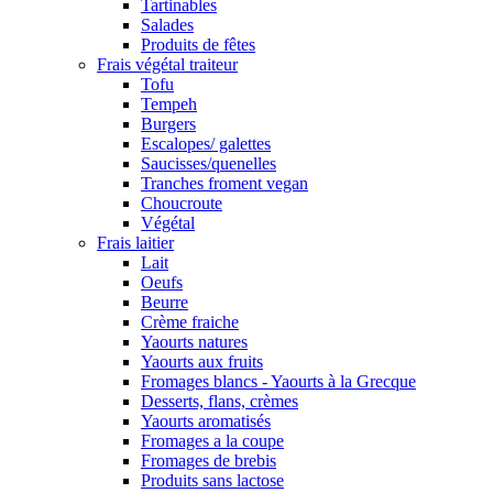
Tartinables
Salades
Produits de fêtes
Frais végétal traiteur
Tofu
Tempeh
Burgers
Escalopes/ galettes
Saucisses/quenelles
Tranches froment vegan
Choucroute
Végétal
Frais laitier
Lait
Oeufs
Beurre
Crème fraiche
Yaourts natures
Yaourts aux fruits
Fromages blancs - Yaourts à la Grecque
Desserts, flans, crèmes
Yaourts aromatisés
Fromages a la coupe
Fromages de brebis
Produits sans lactose