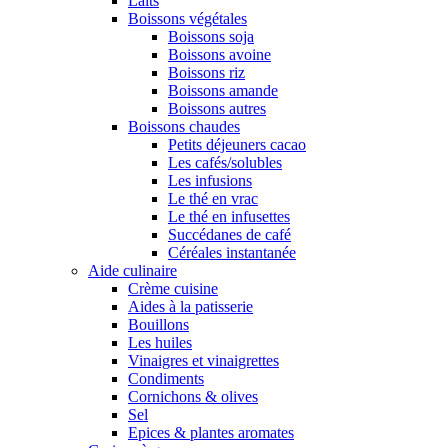
Laits
Boissons végétales
Boissons soja
Boissons avoine
Boissons riz
Boissons amande
Boissons autres
Boissons chaudes
Petits déjeuners cacao
Les cafés/solubles
Les infusions
Le thé en vrac
Le thé en infusettes
Succédanes de café
Céréales instantanée
Aide culinaire
Crème cuisine
Aides à la patisserie
Bouillons
Les huiles
Vinaigres et vinaigrettes
Condiments
Cornichons & olives
Sel
Epices & plantes aromates