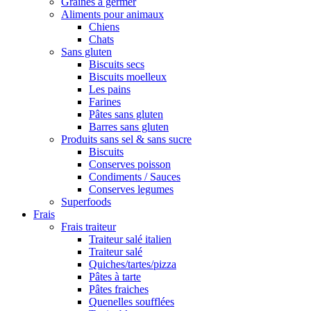
Graines à germer
Aliments pour animaux
Chiens
Chats
Sans gluten
Biscuits secs
Biscuits moelleux
Les pains
Farines
Pâtes sans gluten
Barres sans gluten
Produits sans sel & sans sucre
Biscuits
Conserves poisson
Condiments / Sauces
Conserves legumes
Superfoods
Frais
Frais traiteur
Traiteur salé italien
Traiteur salé
Quiches/tartes/pizza
Pâtes à tarte
Pâtes fraiches
Quenelles soufflées