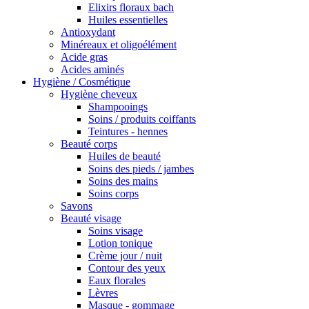
Elixirs floraux bach
Huiles essentielles
Antioxydant
Minéreaux et oligoélément
Acide gras
Acides aminés
Hygiène / Cosmétique
Hygiène cheveux
Shampooings
Soins / produits coiffants
Teintures - hennes
Beauté corps
Huiles de beauté
Soins des pieds / jambes
Soins des mains
Soins corps
Savons
Beauté visage
Soins visage
Lotion tonique
Crème jour / nuit
Contour des yeux
Eaux florales
Lèvres
Masque - gommage