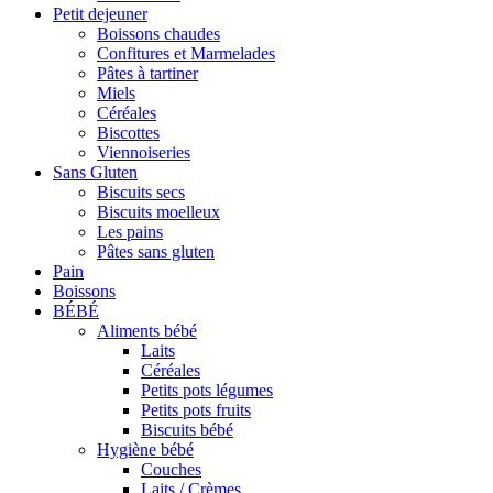
Petit dejeuner
Boissons chaudes
Confitures et Marmelades
Pâtes à tartiner
Miels
Céréales
Biscottes
Viennoiseries
Sans Gluten
Biscuits secs
Biscuits moelleux
Les pains
Pâtes sans gluten
Pain
Boissons
BÉBÉ
Aliments bébé
Laits
Céréales
Petits pots légumes
Petits pots fruits
Biscuits bébé
Hygiène bébé
Couches
Laits / Crèmes