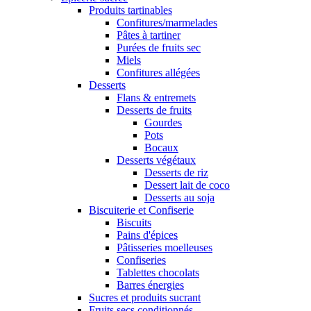
Produits tartinables
Confitures/marmelades
Pâtes à tartiner
Purées de fruits sec
Miels
Confitures allégées
Desserts
Flans & entremets
Desserts de fruits
Gourdes
Pots
Bocaux
Desserts végétaux
Desserts de riz
Dessert lait de coco
Desserts au soja
Biscuiterie et Confiserie
Biscuits
Pains d'épices
Pâtisseries moelleuses
Confiseries
Tablettes chocolats
Barres énergies
Sucres et produits sucrant
Fruits secs conditionnés