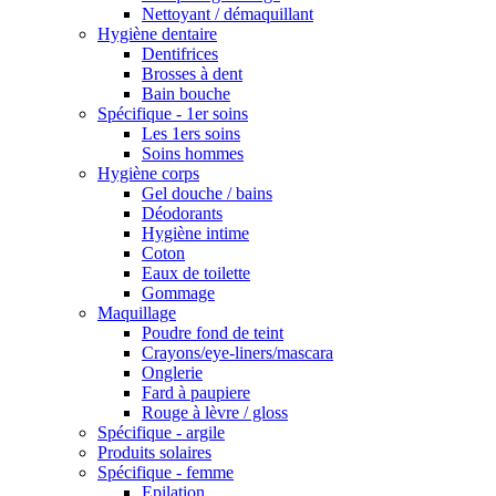
Nettoyant / démaquillant
Hygiène dentaire
Dentifrices
Brosses à dent
Bain bouche
Spécifique - 1er soins
Les 1ers soins
Soins hommes
Hygiène corps
Gel douche / bains
Déodorants
Hygiène intime
Coton
Eaux de toilette
Gommage
Maquillage
Poudre fond de teint
Crayons/eye-liners/mascara
Onglerie
Fard à paupiere
Rouge à lèvre / gloss
Spécifique - argile
Produits solaires
Spécifique - femme
Epilation