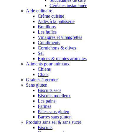
Succédanes de café
Céréales instantanée
Aide culinaire
Crème cuisine
Aides à la patisserie
Bouillons
Les huiles
Vinaigres et vinaigrettes
Condiments
Cornichons & olives
Sel
Epices & plantes aromates
Aliments pour animaux
Chiens
Chats
Graines à germer
Sans gluten
Biscuits secs
Biscuits moelleux
Les pains
Farines
Pâtes sans gluten
Barres sans gluten
Produits sans sel & sans sucre
Biscuits