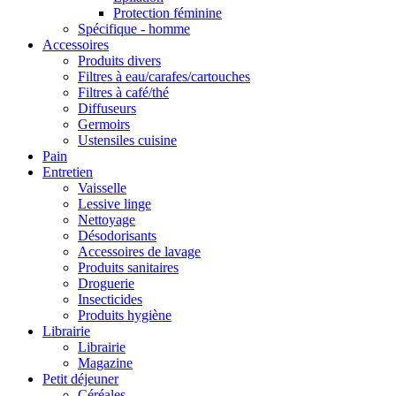
Protection féminine
Spécifique - homme
Accessoires
Produits divers
Filtres à eau/carafes/cartouches
Filtres à café/thé
Diffuseurs
Germoirs
Ustensiles cuisine
Pain
Entretien
Vaisselle
Lessive linge
Nettoyage
Désodorisants
Accessoires de lavage
Produits sanitaires
Droguerie
Insecticides
Produits hygiène
Librairie
Librairie
Magazine
Petit déjeuner
Céréales