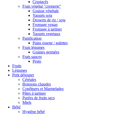
Crustacés
Frais végétal "cremerie"
Graisse végétale
Yaourts soja
Desserts de riz / soja
Fromage vegan
Fromage à tartiner
Yaourts vegetaux
Panification
Pains essene / galettes
Frais légumes
Graines germées
Frais sauces
Pesto
Fruits
Légumes
Petit déjeuner
Céréales
Boissons chaudes
Confitures et Marmelades
Pâtes à tartiner
Purées de fruits secs
Miels
Bébé
Hygiène bébé