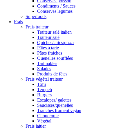
Conserves poisson
Condiments / Sauces
Conserves legumes
Superfoods
Frais
Frais traiteur
Traiteur salé italien
Traiteur salé
Quiches/tartes/pizza
Pâtes à tarte
Pâtes fraiches
Quenelles soufflées
Tartinables
Salades
Produits de fêtes
Frais végétal traiteur
Tofu
Tempeh
Burgers
Escalopes/ galettes
Saucisses/quenelles
Tranches froment vegan
Choucroute
Végétal
Frais laitier