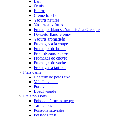
Lait
Oeufs
Beurre
Crème fraiche
Yaourts natures
Yaourts aux fruits
Fromages blancs - Yaourts à la Grecque
Desserts, flans, crèmes
Yaourts aromatisés
Fromages a la coupe
Fromages de brebis
Produits sans lactose
Fromages de chèvre
Fromages de vache
Fromages à tartiner
Frais carne
Charcuterie poids fixe
Volaille viande
Porc viande
Boeuf viande
Frais poissons
Poissons fumés sauvage
Tartinables
Poissons sauvages
Poissons frais