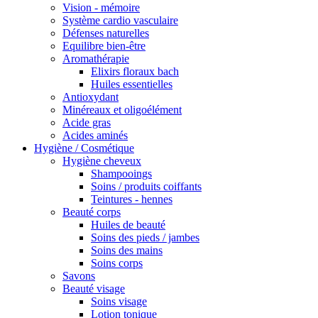
Vision - mémoire
Système cardio vasculaire
Défenses naturelles
Equilibre bien-être
Aromathérapie
Elixirs floraux bach
Huiles essentielles
Antioxydant
Minéreaux et oligoélément
Acide gras
Acides aminés
Hygiène / Cosmétique
Hygiène cheveux
Shampooings
Soins / produits coiffants
Teintures - hennes
Beauté corps
Huiles de beauté
Soins des pieds / jambes
Soins des mains
Soins corps
Savons
Beauté visage
Soins visage
Lotion tonique