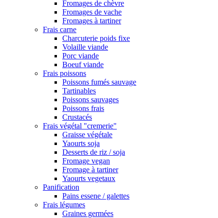
Fromages de chèvre
Fromages de vache
Fromages à tartiner
Frais carne
Charcuterie poids fixe
Volaille viande
Porc viande
Boeuf viande
Frais poissons
Poissons fumés sauvage
Tartinables
Poissons sauvages
Poissons frais
Crustacés
Frais végétal "cremerie"
Graisse végétale
Yaourts soja
Desserts de riz / soja
Fromage vegan
Fromage à tartiner
Yaourts vegetaux
Panification
Pains essene / galettes
Frais légumes
Graines germées