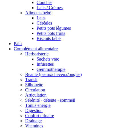
Couches
Laits / Crèmes
Aliments bébé
Laits
Céréales
Petits pots légumes
Petits pots fruits
Biscuits bébé
Pain
Complément alimentaire
Herboristerie
Sachets vrac
Infusettes
Gemmotherapie
Beauté (peaux/cheveux/ongles)
Transit
Silhouette
Circulation
Articulation
Sérénité - détente - sommeil
Tonus energie
Digestion
Confort urinaire
Drainage
Vitamines