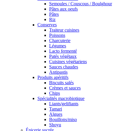
Semoules / Couscous / Boulghour
Pâtes aux oeufs
Pâtes
Riz
Conserves
Traiteur cuisines
Poissons
Charcuterie
Légumes
Lacto fermenté
Patés végétaux
Cuisines végétariens
Sauces chaudes
Antipastis
Produits apéritifs
Biscuits salés
Crèmes et sauces
Chips
Spécialités macrobiotique
Liants/gelifiants
Tamari
Algues
Bouillons/miso
Shoyu
Épicerie sucrée