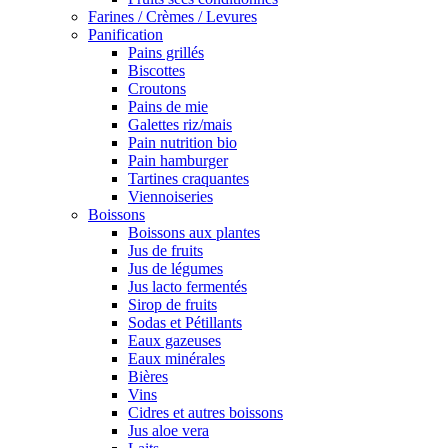
Farines / Crèmes / Levures
Panification
Pains grillés
Biscottes
Croutons
Pains de mie
Galettes riz/mais
Pain nutrition bio
Pain hamburger
Tartines craquantes
Viennoiseries
Boissons
Boissons aux plantes
Jus de fruits
Jus de légumes
Jus lacto fermentés
Sirop de fruits
Sodas et Pétillants
Eaux gazeuses
Eaux minérales
Bières
Vins
Cidres et autres boissons
Jus aloe vera