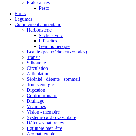
Frais sauces
Pesto
Fruits
Légumes
Complément alimentaire
Herboristerie
Sachets vrac
Infusettes
Gemmotherapie
Beauté (peaux/cheveux/ongles)
Transit
Silhouette
Circulation
Articulation
Sérénité - détente - sommeil
Tonus energie
Digestion
Confort urinaire
Drainage
Vitamines
Vision - mémoire
Système cardio vasculaire
Défenses naturelles
Equilibre bien-être
Aromathérapie