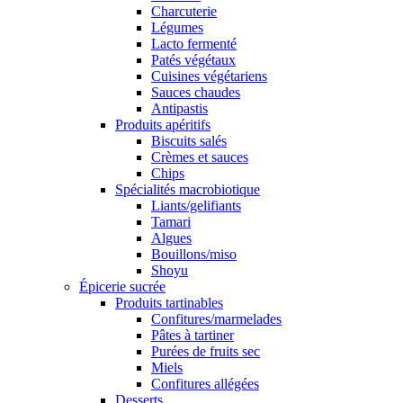
Charcuterie
Légumes
Lacto fermenté
Patés végétaux
Cuisines végétariens
Sauces chaudes
Antipastis
Produits apéritifs
Biscuits salés
Crèmes et sauces
Chips
Spécialités macrobiotique
Liants/gelifiants
Tamari
Algues
Bouillons/miso
Shoyu
Épicerie sucrée
Produits tartinables
Confitures/marmelades
Pâtes à tartiner
Purées de fruits sec
Miels
Confitures allégées
Desserts