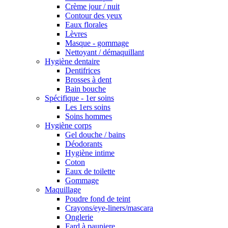
Crème jour / nuit
Contour des yeux
Eaux florales
Lèvres
Masque - gommage
Nettoyant / démaquillant
Hygiène dentaire
Dentifrices
Brosses à dent
Bain bouche
Spécifique - 1er soins
Les 1ers soins
Soins hommes
Hygiène corps
Gel douche / bains
Déodorants
Hygiène intime
Coton
Eaux de toilette
Gommage
Maquillage
Poudre fond de teint
Crayons/eye-liners/mascara
Onglerie
Fard à paupiere