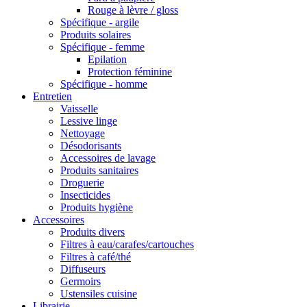
Rouge à lèvre / gloss
Spécifique - argile
Produits solaires
Spécifique - femme
Epilation
Protection féminine
Spécifique - homme
Entretien
Vaisselle
Lessive linge
Nettoyage
Désodorisants
Accessoires de lavage
Produits sanitaires
Droguerie
Insecticides
Produits hygiène
Accessoires
Produits divers
Filtres à eau/carafes/cartouches
Filtres à café/thé
Diffuseurs
Germoirs
Ustensiles cuisine
Librairie