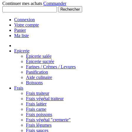
Continuer mes achats
Commander
Rechercher
Connexion
Votre compte
Panier
Ma liste
Epicerie
Épicerie salée
Épicerie sucrée
Farines / Crèmes / Levures
Panification
Aide culinaire
Boissons
Frais
Frais traiteur
Frais végétal traiteur
Frais laitier
Frais carne
Frais poissons
Frais végétal "cremerie"
Frais légumes
Frais sauces