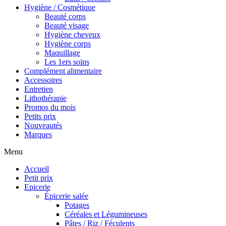
Hygiène / Cosmétique
Beauté corps
Beauté visage
Hygiène cheveux
Hygiène corps
Maquillage
Les 1ers soins
Complément alimentaire
Accessoires
Entretien
Lithothérapie
Promos du mois
Petits prix
Nouveautés
Marques
Menu
Accueil
Petit prix
Epicerie
Épicerie salée
Potages
Céréales et Légumineuses
Pâtes / Riz / Féculents