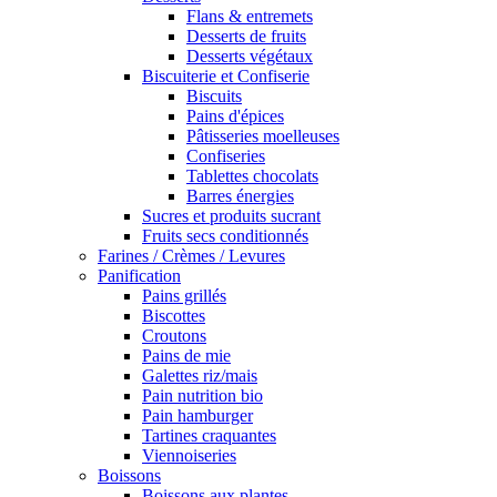
Flans & entremets
Desserts de fruits
Desserts végétaux
Biscuiterie et Confiserie
Biscuits
Pains d'épices
Pâtisseries moelleuses
Confiseries
Tablettes chocolats
Barres énergies
Sucres et produits sucrant
Fruits secs conditionnés
Farines / Crèmes / Levures
Panification
Pains grillés
Biscottes
Croutons
Pains de mie
Galettes riz/mais
Pain nutrition bio
Pain hamburger
Tartines craquantes
Viennoiseries
Boissons
Boissons aux plantes