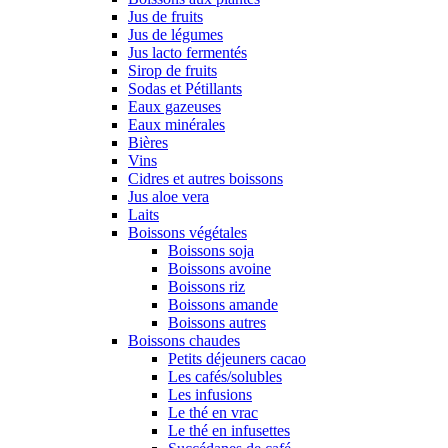
Jus de fruits
Jus de légumes
Jus lacto fermentés
Sirop de fruits
Sodas et Pétillants
Eaux gazeuses
Eaux minérales
Bières
Vins
Cidres et autres boissons
Jus aloe vera
Laits
Boissons végétales
Boissons soja
Boissons avoine
Boissons riz
Boissons amande
Boissons autres
Boissons chaudes
Petits déjeuners cacao
Les cafés/solubles
Les infusions
Le thé en vrac
Le thé en infusettes