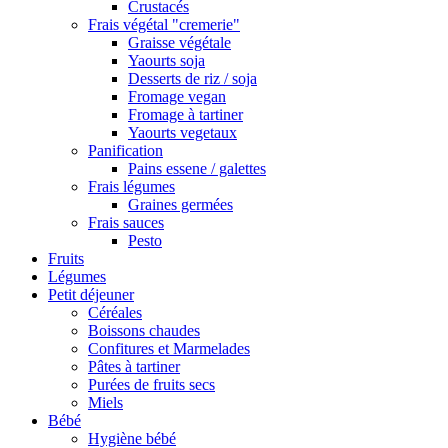
Crustacés
Frais végétal "cremerie"
Graisse végétale
Yaourts soja
Desserts de riz / soja
Fromage vegan
Fromage à tartiner
Yaourts vegetaux
Panification
Pains essene / galettes
Frais légumes
Graines germées
Frais sauces
Pesto
Fruits
Légumes
Petit déjeuner
Céréales
Boissons chaudes
Confitures et Marmelades
Pâtes à tartiner
Purées de fruits secs
Miels
Bébé
Hygiène bébé