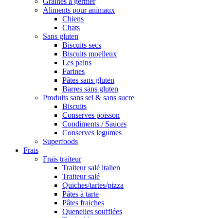
Graines à germer
Aliments pour animaux
Chiens
Chats
Sans gluten
Biscuits secs
Biscuits moelleux
Les pains
Farines
Pâtes sans gluten
Barres sans gluten
Produits sans sel & sans sucre
Biscuits
Conserves poisson
Condiments / Sauces
Conserves legumes
Superfoods
Frais
Frais traiteur
Traiteur salé italien
Traiteur salé
Quiches/tartes/pizza
Pâtes à tarte
Pâtes fraiches
Quenelles soufflées