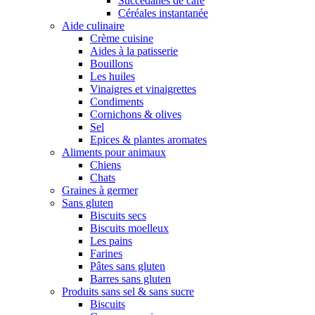
Succédanes de café
Céréales instantanée
Aide culinaire
Crème cuisine
Aides à la patisserie
Bouillons
Les huiles
Vinaigres et vinaigrettes
Condiments
Cornichons & olives
Sel
Epices & plantes aromates
Aliments pour animaux
Chiens
Chats
Graines à germer
Sans gluten
Biscuits secs
Biscuits moelleux
Les pains
Farines
Pâtes sans gluten
Barres sans gluten
Produits sans sel & sans sucre
Biscuits