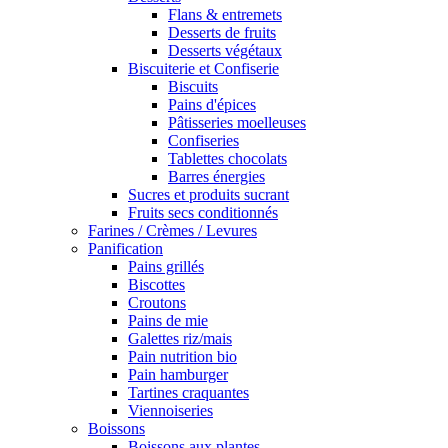
Flans & entremets
Desserts de fruits
Desserts végétaux
Biscuiterie et Confiserie
Biscuits
Pains d'épices
Pâtisseries moelleuses
Confiseries
Tablettes chocolats
Barres énergies
Sucres et produits sucrant
Fruits secs conditionnés
Farines / Crèmes / Levures
Panification
Pains grillés
Biscottes
Croutons
Pains de mie
Galettes riz/mais
Pain nutrition bio
Pain hamburger
Tartines craquantes
Viennoiseries
Boissons
Boissons aux plantes