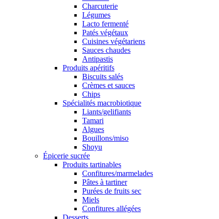
Charcuterie
Légumes
Lacto fermenté
Patés végétaux
Cuisines végétariens
Sauces chaudes
Antipastis
Produits apéritifs
Biscuits salés
Crèmes et sauces
Chips
Spécialités macrobiotique
Liants/gelifiants
Tamari
Algues
Bouillons/miso
Shoyu
Épicerie sucrée
Produits tartinables
Confitures/marmelades
Pâtes à tartiner
Purées de fruits sec
Miels
Confitures allégées
Desserts