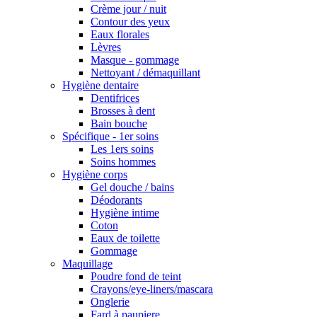
Crème jour / nuit
Contour des yeux
Eaux florales
Lèvres
Masque - gommage
Nettoyant / démaquillant
Hygiène dentaire
Dentifrices
Brosses à dent
Bain bouche
Spécifique - 1er soins
Les 1ers soins
Soins hommes
Hygiène corps
Gel douche / bains
Déodorants
Hygiène intime
Coton
Eaux de toilette
Gommage
Maquillage
Poudre fond de teint
Crayons/eye-liners/mascara
Onglerie
Fard à paupiere