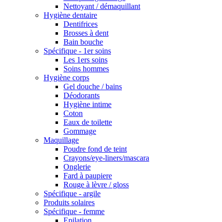
Nettoyant / démaquillant
Hygiène dentaire
Dentifrices
Brosses à dent
Bain bouche
Spécifique - 1er soins
Les 1ers soins
Soins hommes
Hygiène corps
Gel douche / bains
Déodorants
Hygiène intime
Coton
Eaux de toilette
Gommage
Maquillage
Poudre fond de teint
Crayons/eye-liners/mascara
Onglerie
Fard à paupiere
Rouge à lèvre / gloss
Spécifique - argile
Produits solaires
Spécifique - femme
Epilation