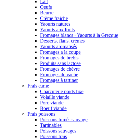
Lait
Oeufs
Beurre
Crème fraiche
Yaourts natures
Yaourts aux fruits
Fromages blancs - Yaourts à la Grecque
Desserts, flans, crèmes
Yaourts aromatisés
Fromages a la coupe
Fromages de brebis
Produits sans lactose
Fromages de chèvre
Fromages de vache
Fromages à tartiner
Frais carne
Charcuterie poids fixe
Volaille viande
Porc viande
Boeuf viande
Frais poissons
Poissons fumés sauvage
Tartinables
Poissons sauvages
Poissons frais