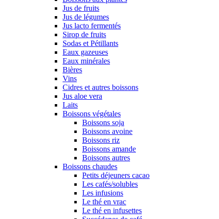
Jus de fruits
Jus de légumes
Jus lacto fermentés
Sirop de fruits
Sodas et Pétillants
Eaux gazeuses
Eaux minérales
Bières
Vins
Cidres et autres boissons
Jus aloe vera
Laits
Boissons végétales
Boissons soja
Boissons avoine
Boissons riz
Boissons amande
Boissons autres
Boissons chaudes
Petits déjeuners cacao
Les cafés/solubles
Les infusions
Le thé en vrac
Le thé en infusettes