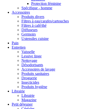
Protection féminine
Spécifique - homme
Accessoires
Produits divers
Filtres à eau/carafes/cartouches
Filtres à café/thé
Diffuseurs
Germoirs
Ustensiles cuisine
Pain
Entretien
Vaisselle
Lessive linge
Nettoyage
Désodorisants
Accessoires de lavage
Produits sanitaires
Droguerie
Insecticides
Produits hygiène
Librairie
Librairie
Magazine
Petit déjeuner
Céréales