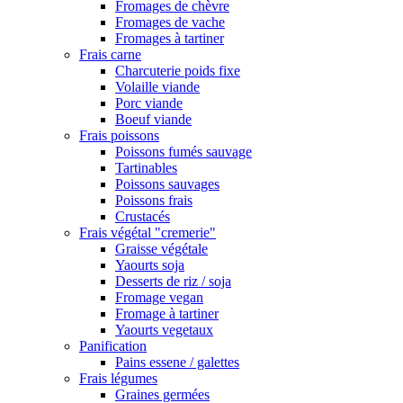
Fromages de chèvre
Fromages de vache
Fromages à tartiner
Frais carne
Charcuterie poids fixe
Volaille viande
Porc viande
Boeuf viande
Frais poissons
Poissons fumés sauvage
Tartinables
Poissons sauvages
Poissons frais
Crustacés
Frais végétal "cremerie"
Graisse végétale
Yaourts soja
Desserts de riz / soja
Fromage vegan
Fromage à tartiner
Yaourts vegetaux
Panification
Pains essene / galettes
Frais légumes
Graines germées