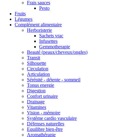
Frais sauces
Pesto
Fruits
Légumes
Complément alimentaire
Herboristerie
Sachets vrac
Infusettes
Gemmotherapie
Beauté (peaux/cheveux/ongles)
Transit
Silhouette
Circulation
Articulation
Sérénité - détente - sommeil
Tonus energie
Digestion
Confort urinaire
Drainage
Vitamines
Vision - mémoire
Système cardio vasculaire
Défenses naturelles
Equilibre bien-être
Aromathérapie