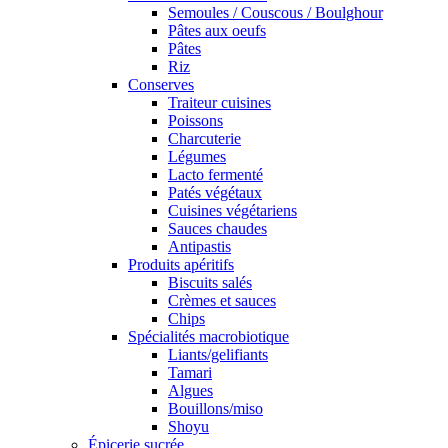
Semoules / Couscous / Boulghour
Pâtes aux oeufs
Pâtes
Riz
Conserves
Traiteur cuisines
Poissons
Charcuterie
Légumes
Lacto fermenté
Patés végétaux
Cuisines végétariens
Sauces chaudes
Antipastis
Produits apéritifs
Biscuits salés
Crèmes et sauces
Chips
Spécialités macrobiotique
Liants/gelifiants
Tamari
Algues
Bouillons/miso
Shoyu
Épicerie sucrée