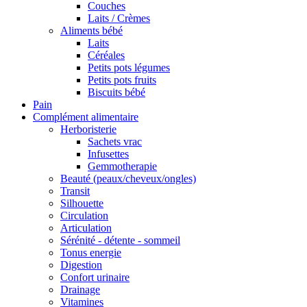
Couches
Laits / Crèmes
Aliments bébé
Laits
Céréales
Petits pots légumes
Petits pots fruits
Biscuits bébé
Pain
Complément alimentaire
Herboristerie
Sachets vrac
Infusettes
Gemmotherapie
Beauté (peaux/cheveux/ongles)
Transit
Silhouette
Circulation
Articulation
Sérénité - détente - sommeil
Tonus energie
Digestion
Confort urinaire
Drainage
Vitamines