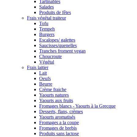
Tartinables
Salades
Produits de fêtes
Frais végétal traiteur
Tofu
Tempeh
Burgers
Escalopes/ galettes
Saucisses/quenelles
Tranches froment vegan
Choucroute
Végétal
Frais laitier
Lait
Oeufs
Beurre
Crème fraiche
Yaourts natures
Yaourts aux fruits
Fromages blancs - Yaourts à la Grecque
Desserts, flans, crèmes
Yaourts aromatisés
Fromages a la coupe
Fromages de brebis
Produits sans lactose