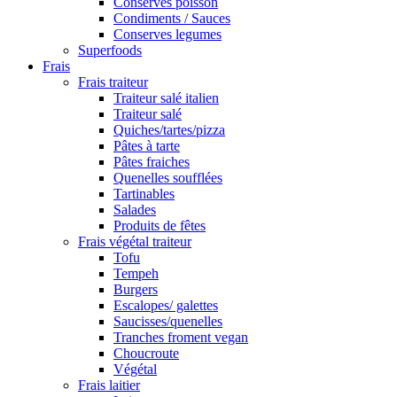
Conserves poisson
Condiments / Sauces
Conserves legumes
Superfoods
Frais
Frais traiteur
Traiteur salé italien
Traiteur salé
Quiches/tartes/pizza
Pâtes à tarte
Pâtes fraiches
Quenelles soufflées
Tartinables
Salades
Produits de fêtes
Frais végétal traiteur
Tofu
Tempeh
Burgers
Escalopes/ galettes
Saucisses/quenelles
Tranches froment vegan
Choucroute
Végétal
Frais laitier