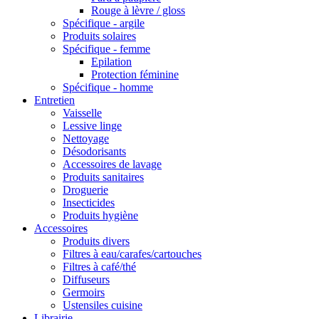
Rouge à lèvre / gloss
Spécifique - argile
Produits solaires
Spécifique - femme
Epilation
Protection féminine
Spécifique - homme
Entretien
Vaisselle
Lessive linge
Nettoyage
Désodorisants
Accessoires de lavage
Produits sanitaires
Droguerie
Insecticides
Produits hygiène
Accessoires
Produits divers
Filtres à eau/carafes/cartouches
Filtres à café/thé
Diffuseurs
Germoirs
Ustensiles cuisine
Librairie