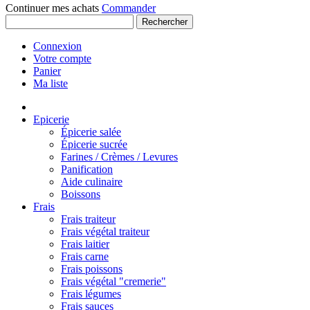
Continuer mes achats
Commander
Rechercher
Connexion
Votre compte
Panier
Ma liste
Epicerie
Épicerie salée
Épicerie sucrée
Farines / Crèmes / Levures
Panification
Aide culinaire
Boissons
Frais
Frais traiteur
Frais végétal traiteur
Frais laitier
Frais carne
Frais poissons
Frais végétal "cremerie"
Frais légumes
Frais sauces