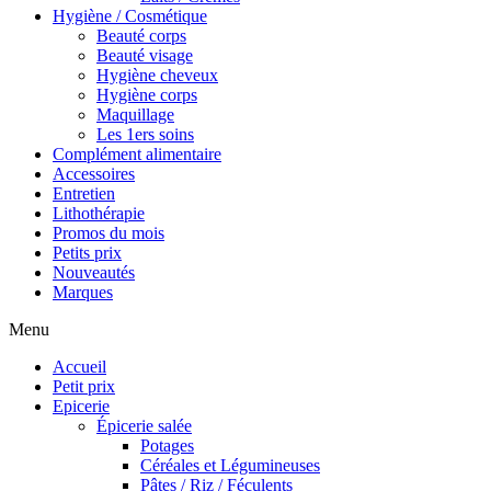
Hygiène / Cosmétique
Beauté corps
Beauté visage
Hygiène cheveux
Hygiène corps
Maquillage
Les 1ers soins
Complément alimentaire
Accessoires
Entretien
Lithothérapie
Promos du mois
Petits prix
Nouveautés
Marques
Menu
Accueil
Petit prix
Epicerie
Épicerie salée
Potages
Céréales et Légumineuses
Pâtes / Riz / Féculents