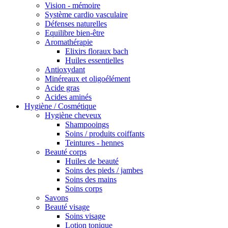
Vision - mémoire
Système cardio vasculaire
Défenses naturelles
Equilibre bien-être
Aromathérapie
Elixirs floraux bach
Huiles essentielles
Antioxydant
Minéreaux et oligoélément
Acide gras
Acides aminés
Hygiène / Cosmétique
Hygiène cheveux
Shampooings
Soins / produits coiffants
Teintures - hennes
Beauté corps
Huiles de beauté
Soins des pieds / jambes
Soins des mains
Soins corps
Savons
Beauté visage
Soins visage
Lotion tonique