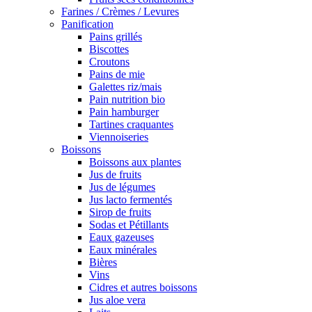
Farines / Crèmes / Levures
Panification
Pains grillés
Biscottes
Croutons
Pains de mie
Galettes riz/mais
Pain nutrition bio
Pain hamburger
Tartines craquantes
Viennoiseries
Boissons
Boissons aux plantes
Jus de fruits
Jus de légumes
Jus lacto fermentés
Sirop de fruits
Sodas et Pétillants
Eaux gazeuses
Eaux minérales
Bières
Vins
Cidres et autres boissons
Jus aloe vera