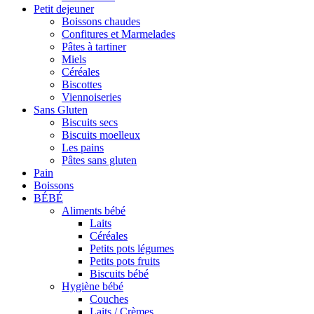
Petit dejeuner
Boissons chaudes
Confitures et Marmelades
Pâtes à tartiner
Miels
Céréales
Biscottes
Viennoiseries
Sans Gluten
Biscuits secs
Biscuits moelleux
Les pains
Pâtes sans gluten
Pain
Boissons
BÉBÉ
Aliments bébé
Laits
Céréales
Petits pots légumes
Petits pots fruits
Biscuits bébé
Hygiène bébé
Couches
Laits / Crèmes