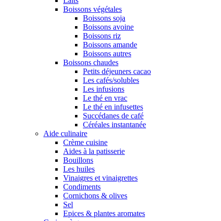
Laits
Boissons végétales
Boissons soja
Boissons avoine
Boissons riz
Boissons amande
Boissons autres
Boissons chaudes
Petits déjeuners cacao
Les cafés/solubles
Les infusions
Le thé en vrac
Le thé en infusettes
Succédanes de café
Céréales instantanée
Aide culinaire
Crème cuisine
Aides à la patisserie
Bouillons
Les huiles
Vinaigres et vinaigrettes
Condiments
Cornichons & olives
Sel
Epices & plantes aromates