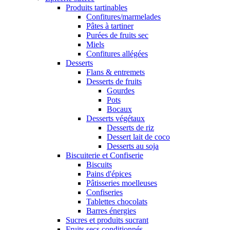
Produits tartinables
Confitures/marmelades
Pâtes à tartiner
Purées de fruits sec
Miels
Confitures allégées
Desserts
Flans & entremets
Desserts de fruits
Gourdes
Pots
Bocaux
Desserts végétaux
Desserts de riz
Dessert lait de coco
Desserts au soja
Biscuiterie et Confiserie
Biscuits
Pains d'épices
Pâtisseries moelleuses
Confiseries
Tablettes chocolats
Barres énergies
Sucres et produits sucrant
Fruits secs conditionnés