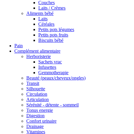
Couches
Laits / Crèmes
Aliments bébé
Laits
Céréales
Petits pots légumes
Petits pots fruits
Biscuits bébé
Pain
Complément alimentaire
Herboristerie
Sachets vrac
Infusettes
Gemmotherapie
Beauté (peaux/cheveux/ongles)
Transit
Silhouette
Circulation
Articulation
Sérénité - détente - sommeil
Tonus energie
Digestion
Confort urinaire
Drainage
Vitamines