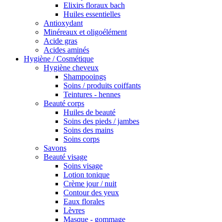
Elixirs floraux bach
Huiles essentielles
Antioxydant
Minéreaux et oligoélément
Acide gras
Acides aminés
Hygiène / Cosmétique
Hygiène cheveux
Shampooings
Soins / produits coiffants
Teintures - hennes
Beauté corps
Huiles de beauté
Soins des pieds / jambes
Soins des mains
Soins corps
Savons
Beauté visage
Soins visage
Lotion tonique
Crème jour / nuit
Contour des yeux
Eaux florales
Lèvres
Masque - gommage