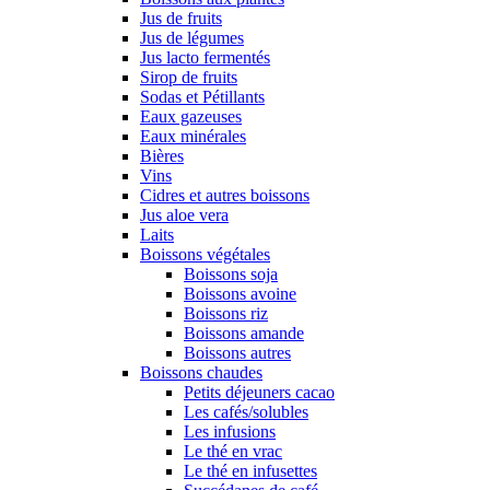
Jus de fruits
Jus de légumes
Jus lacto fermentés
Sirop de fruits
Sodas et Pétillants
Eaux gazeuses
Eaux minérales
Bières
Vins
Cidres et autres boissons
Jus aloe vera
Laits
Boissons végétales
Boissons soja
Boissons avoine
Boissons riz
Boissons amande
Boissons autres
Boissons chaudes
Petits déjeuners cacao
Les cafés/solubles
Les infusions
Le thé en vrac
Le thé en infusettes