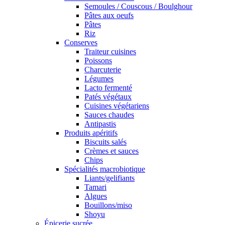
Semoules / Couscous / Boulghour
Pâtes aux oeufs
Pâtes
Riz
Conserves
Traiteur cuisines
Poissons
Charcuterie
Légumes
Lacto fermenté
Patés végétaux
Cuisines végétariens
Sauces chaudes
Antipastis
Produits apéritifs
Biscuits salés
Crèmes et sauces
Chips
Spécialités macrobiotique
Liants/gelifiants
Tamari
Algues
Bouillons/miso
Shoyu
Épicerie sucrée