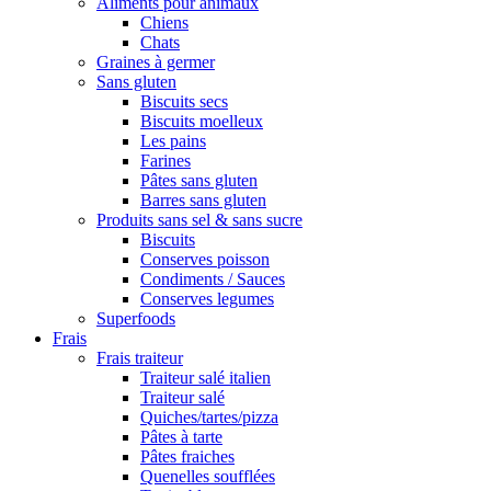
Aliments pour animaux
Chiens
Chats
Graines à germer
Sans gluten
Biscuits secs
Biscuits moelleux
Les pains
Farines
Pâtes sans gluten
Barres sans gluten
Produits sans sel & sans sucre
Biscuits
Conserves poisson
Condiments / Sauces
Conserves legumes
Superfoods
Frais
Frais traiteur
Traiteur salé italien
Traiteur salé
Quiches/tartes/pizza
Pâtes à tarte
Pâtes fraiches
Quenelles soufflées