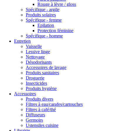
Rouge à lèvre / gloss
Spécifique - argile
Produits solaires
Spécifique - femme
Epilation
Protection féminine
Spécifique - homme
Entretien
Vaisselle
Lessive linge
Nettoyage
Désodorisants
Accessoires de lavage
Produits sanitaires
Droguerie
Insecticides
Produits hygiène
Accessoires
Produits divers
Filtres à eau/carafes/cartouches
Filtres à café/thé
Diffuseurs
Germoirs
Ustensiles cuisine
Librairie