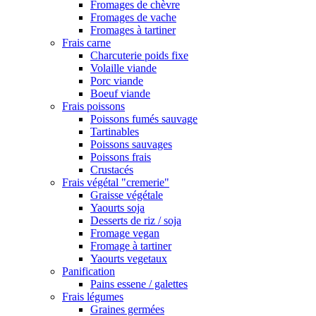
Fromages de chèvre
Fromages de vache
Fromages à tartiner
Frais carne
Charcuterie poids fixe
Volaille viande
Porc viande
Boeuf viande
Frais poissons
Poissons fumés sauvage
Tartinables
Poissons sauvages
Poissons frais
Crustacés
Frais végétal "cremerie"
Graisse végétale
Yaourts soja
Desserts de riz / soja
Fromage vegan
Fromage à tartiner
Yaourts vegetaux
Panification
Pains essene / galettes
Frais légumes
Graines germées