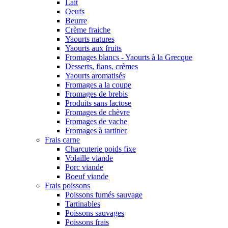
Lait
Oeufs
Beurre
Crème fraiche
Yaourts natures
Yaourts aux fruits
Fromages blancs - Yaourts à la Grecque
Desserts, flans, crèmes
Yaourts aromatisés
Fromages a la coupe
Fromages de brebis
Produits sans lactose
Fromages de chèvre
Fromages de vache
Fromages à tartiner
Frais carne
Charcuterie poids fixe
Volaille viande
Porc viande
Boeuf viande
Frais poissons
Poissons fumés sauvage
Tartinables
Poissons sauvages
Poissons frais