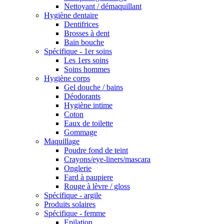
Nettoyant / démaquillant
Hygiène dentaire
Dentifrices
Brosses à dent
Bain bouche
Spécifique - 1er soins
Les 1ers soins
Soins hommes
Hygiène corps
Gel douche / bains
Déodorants
Hygiène intime
Coton
Eaux de toilette
Gommage
Maquillage
Poudre fond de teint
Crayons/eye-liners/mascara
Onglerie
Fard à paupiere
Rouge à lèvre / gloss
Spécifique - argile
Produits solaires
Spécifique - femme
Epilation