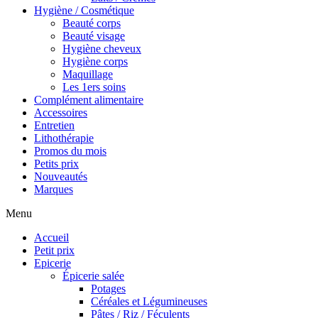
Hygiène / Cosmétique
Beauté corps
Beauté visage
Hygiène cheveux
Hygiène corps
Maquillage
Les 1ers soins
Complément alimentaire
Accessoires
Entretien
Lithothérapie
Promos du mois
Petits prix
Nouveautés
Marques
Menu
Accueil
Petit prix
Epicerie
Épicerie salée
Potages
Céréales et Légumineuses
Pâtes / Riz / Féculents