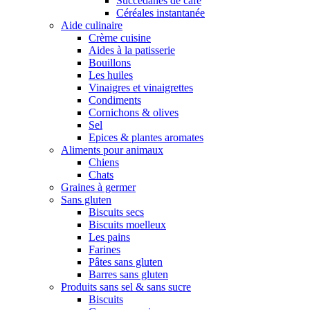
Succédanes de café
Céréales instantanée
Aide culinaire
Crème cuisine
Aides à la patisserie
Bouillons
Les huiles
Vinaigres et vinaigrettes
Condiments
Cornichons & olives
Sel
Epices & plantes aromates
Aliments pour animaux
Chiens
Chats
Graines à germer
Sans gluten
Biscuits secs
Biscuits moelleux
Les pains
Farines
Pâtes sans gluten
Barres sans gluten
Produits sans sel & sans sucre
Biscuits