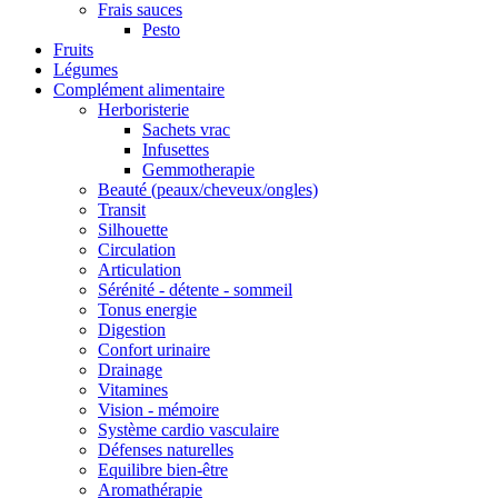
Frais sauces
Pesto
Fruits
Légumes
Complément alimentaire
Herboristerie
Sachets vrac
Infusettes
Gemmotherapie
Beauté (peaux/cheveux/ongles)
Transit
Silhouette
Circulation
Articulation
Sérénité - détente - sommeil
Tonus energie
Digestion
Confort urinaire
Drainage
Vitamines
Vision - mémoire
Système cardio vasculaire
Défenses naturelles
Equilibre bien-être
Aromathérapie