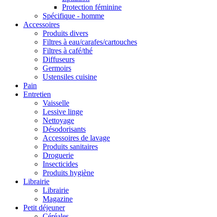
Protection féminine
Spécifique - homme
Accessoires
Produits divers
Filtres à eau/carafes/cartouches
Filtres à café/thé
Diffuseurs
Germoirs
Ustensiles cuisine
Pain
Entretien
Vaisselle
Lessive linge
Nettoyage
Désodorisants
Accessoires de lavage
Produits sanitaires
Droguerie
Insecticides
Produits hygiène
Librairie
Librairie
Magazine
Petit déjeuner
Céréales