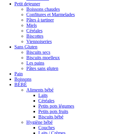
Petit dejeuner
Boissons chaudes
Confitures et Marmelades
Pâtes à tartiner
Miels
Céréales
Biscottes
Viennoiseries
Sans Gluten
Biscuits secs
Biscuits moelleux
Les pains
Pâtes sans gluten
Pain
Boissons
BÉBÉ
Aliments bébé
Laits
Céréales
Petits pots légumes
Petits pots fruits
Biscuits bébé
Hygiène bébé
Couches
Laits / Crèmes