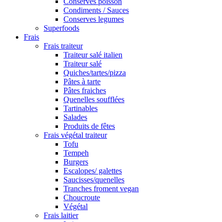
Conserves poisson
Condiments / Sauces
Conserves legumes
Superfoods
Frais
Frais traiteur
Traiteur salé italien
Traiteur salé
Quiches/tartes/pizza
Pâtes à tarte
Pâtes fraiches
Quenelles soufflées
Tartinables
Salades
Produits de fêtes
Frais végétal traiteur
Tofu
Tempeh
Burgers
Escalopes/ galettes
Saucisses/quenelles
Tranches froment vegan
Choucroute
Végétal
Frais laitier