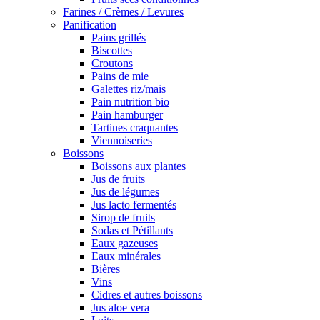
Farines / Crèmes / Levures
Panification
Pains grillés
Biscottes
Croutons
Pains de mie
Galettes riz/mais
Pain nutrition bio
Pain hamburger
Tartines craquantes
Viennoiseries
Boissons
Boissons aux plantes
Jus de fruits
Jus de légumes
Jus lacto fermentés
Sirop de fruits
Sodas et Pétillants
Eaux gazeuses
Eaux minérales
Bières
Vins
Cidres et autres boissons
Jus aloe vera