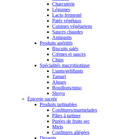
Charcuterie
Légumes
Lacto fermenté
Patés végétaux
Cuisines végétariens
Sauces chaudes
Antipastis
Produits apéritifs
Biscuits salés
Crèmes et sauces
Chips
Spécialités macrobiotique
Liants/gelifiants
Tamari
Algues
Bouillons/miso
Shoyu
Épicerie sucrée
Produits tartinables
Confitures/marmelades
Pâtes à tartiner
Purées de fruits sec
Miels
Confitures allégées
Desserts