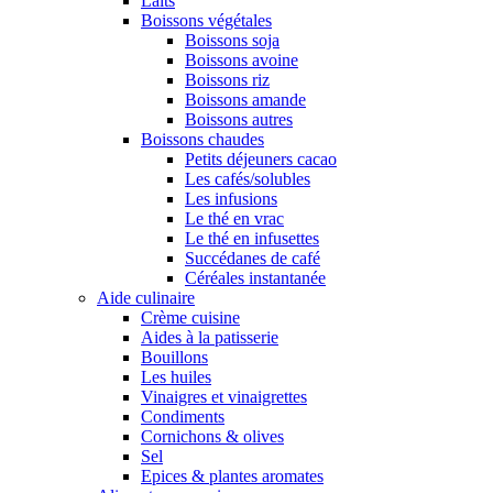
Laits
Boissons végétales
Boissons soja
Boissons avoine
Boissons riz
Boissons amande
Boissons autres
Boissons chaudes
Petits déjeuners cacao
Les cafés/solubles
Les infusions
Le thé en vrac
Le thé en infusettes
Succédanes de café
Céréales instantanée
Aide culinaire
Crème cuisine
Aides à la patisserie
Bouillons
Les huiles
Vinaigres et vinaigrettes
Condiments
Cornichons & olives
Sel
Epices & plantes aromates