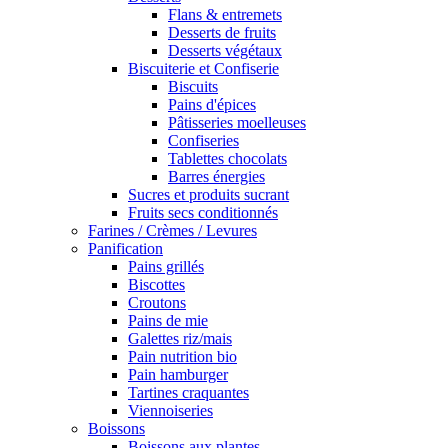
Flans & entremets
Desserts de fruits
Desserts végétaux
Biscuiterie et Confiserie
Biscuits
Pains d'épices
Pâtisseries moelleuses
Confiseries
Tablettes chocolats
Barres énergies
Sucres et produits sucrant
Fruits secs conditionnés
Farines / Crèmes / Levures
Panification
Pains grillés
Biscottes
Croutons
Pains de mie
Galettes riz/mais
Pain nutrition bio
Pain hamburger
Tartines craquantes
Viennoiseries
Boissons
Boissons aux plantes