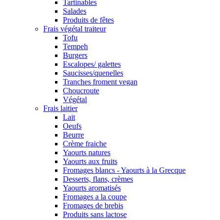
Tartinables
Salades
Produits de fêtes
Frais végétal traiteur
Tofu
Tempeh
Burgers
Escalopes/ galettes
Saucisses/quenelles
Tranches froment vegan
Choucroute
Végétal
Frais laitier
Lait
Oeufs
Beurre
Crème fraiche
Yaourts natures
Yaourts aux fruits
Fromages blancs - Yaourts à la Grecque
Desserts, flans, crèmes
Yaourts aromatisés
Fromages a la coupe
Fromages de brebis
Produits sans lactose