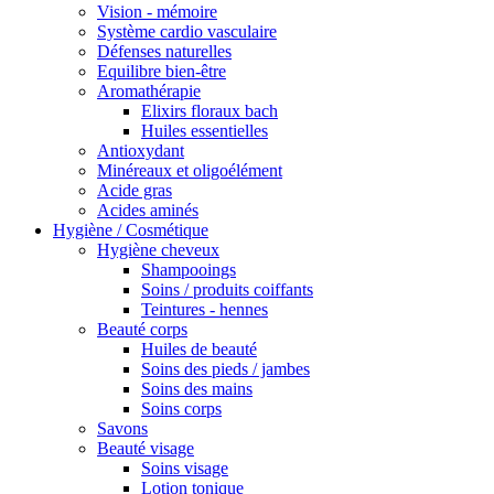
Vision - mémoire
Système cardio vasculaire
Défenses naturelles
Equilibre bien-être
Aromathérapie
Elixirs floraux bach
Huiles essentielles
Antioxydant
Minéreaux et oligoélément
Acide gras
Acides aminés
Hygiène / Cosmétique
Hygiène cheveux
Shampooings
Soins / produits coiffants
Teintures - hennes
Beauté corps
Huiles de beauté
Soins des pieds / jambes
Soins des mains
Soins corps
Savons
Beauté visage
Soins visage
Lotion tonique