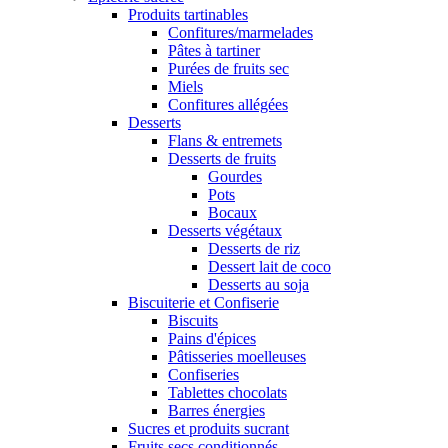
Produits tartinables
Confitures/marmelades
Pâtes à tartiner
Purées de fruits sec
Miels
Confitures allégées
Desserts
Flans & entremets
Desserts de fruits
Gourdes
Pots
Bocaux
Desserts végétaux
Desserts de riz
Dessert lait de coco
Desserts au soja
Biscuiterie et Confiserie
Biscuits
Pains d'épices
Pâtisseries moelleuses
Confiseries
Tablettes chocolats
Barres énergies
Sucres et produits sucrant
Fruits secs conditionnés