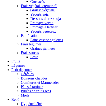
Crustacés
Frais végétal "cremerie"
Graisse végétale
Yaourts soja
Desserts de riz / soja
Fromage vegan
Fromage à tartiner
Yaourts vegetaux
Panification
Pains essene / galettes
Frais légumes
Graines germées
Frais sauces
Pesto
Fruits
Légumes
Petit déjeuner
Céréales
Boissons chaudes
Confitures et Marmelades
Pâtes à tartiner
Purées de fruits secs
Miels
Bébé
Hygiène bébé