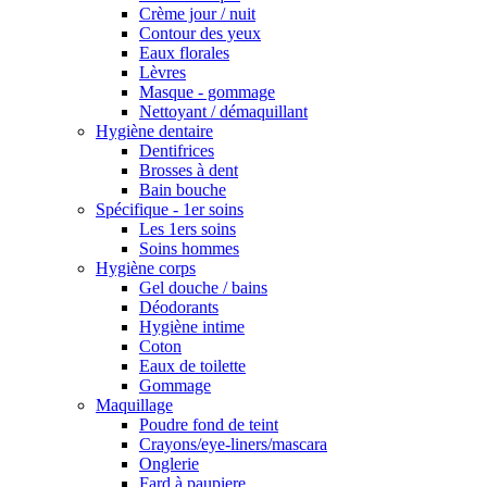
Crème jour / nuit
Contour des yeux
Eaux florales
Lèvres
Masque - gommage
Nettoyant / démaquillant
Hygiène dentaire
Dentifrices
Brosses à dent
Bain bouche
Spécifique - 1er soins
Les 1ers soins
Soins hommes
Hygiène corps
Gel douche / bains
Déodorants
Hygiène intime
Coton
Eaux de toilette
Gommage
Maquillage
Poudre fond de teint
Crayons/eye-liners/mascara
Onglerie
Fard à paupiere