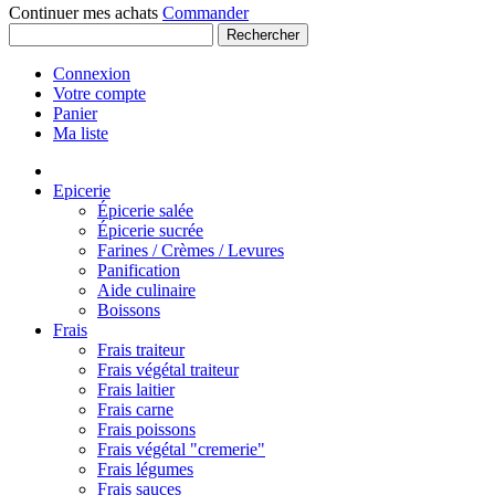
Continuer mes achats
Commander
Rechercher
Connexion
Votre compte
Panier
Ma liste
Epicerie
Épicerie salée
Épicerie sucrée
Farines / Crèmes / Levures
Panification
Aide culinaire
Boissons
Frais
Frais traiteur
Frais végétal traiteur
Frais laitier
Frais carne
Frais poissons
Frais végétal "cremerie"
Frais légumes
Frais sauces