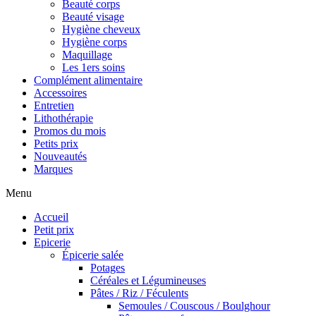
Beauté corps
Beauté visage
Hygiène cheveux
Hygiène corps
Maquillage
Les 1ers soins
Complément alimentaire
Accessoires
Entretien
Lithothérapie
Promos du mois
Petits prix
Nouveautés
Marques
Menu
Accueil
Petit prix
Epicerie
Épicerie salée
Potages
Céréales et Légumineuses
Pâtes / Riz / Féculents
Semoules / Couscous / Boulghour