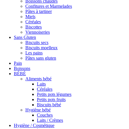
Boissons chaudes
Confitures et Marmelades
Pâtes à tartiner
Miels
Céréales
Biscottes
Viennoiseries
Sans Gluten
Biscuits secs
Biscuits moelleux
Les pains
Pâtes sans gluten
Pain
Boissons
BÉBÉ
Aliments bébé
Laits
Céréales
Petits pots légumes
Petits pots fruits
Biscuits bébé
Hygiène bébé
Couches
Laits / Crèmes
Hygiène / Cosmétique