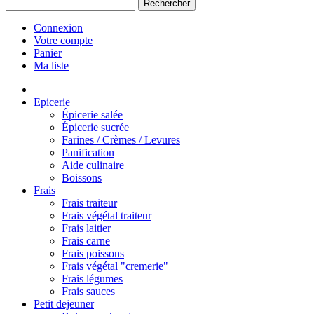
Rechercher
Connexion
Votre compte
Panier
Ma liste
Epicerie
Épicerie salée
Épicerie sucrée
Farines / Crèmes / Levures
Panification
Aide culinaire
Boissons
Frais
Frais traiteur
Frais végétal traiteur
Frais laitier
Frais carne
Frais poissons
Frais végétal "cremerie"
Frais légumes
Frais sauces
Petit dejeuner