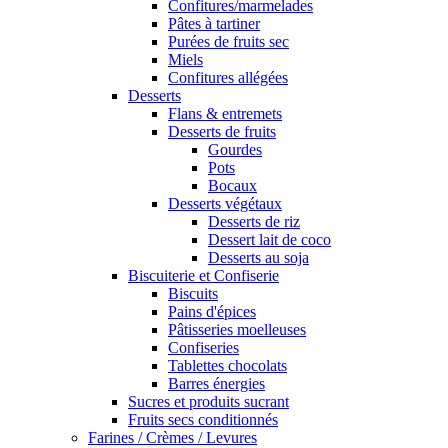
Confitures/marmelades
Pâtes à tartiner
Purées de fruits sec
Miels
Confitures allégées
Desserts
Flans & entremets
Desserts de fruits
Gourdes
Pots
Bocaux
Desserts végétaux
Desserts de riz
Dessert lait de coco
Desserts au soja
Biscuiterie et Confiserie
Biscuits
Pains d'épices
Pâtisseries moelleuses
Confiseries
Tablettes chocolats
Barres énergies
Sucres et produits sucrant
Fruits secs conditionnés
Farines / Crèmes / Levures