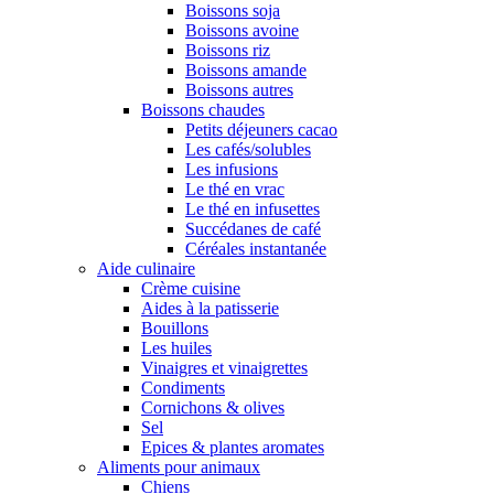
Boissons soja
Boissons avoine
Boissons riz
Boissons amande
Boissons autres
Boissons chaudes
Petits déjeuners cacao
Les cafés/solubles
Les infusions
Le thé en vrac
Le thé en infusettes
Succédanes de café
Céréales instantanée
Aide culinaire
Crème cuisine
Aides à la patisserie
Bouillons
Les huiles
Vinaigres et vinaigrettes
Condiments
Cornichons & olives
Sel
Epices & plantes aromates
Aliments pour animaux
Chiens