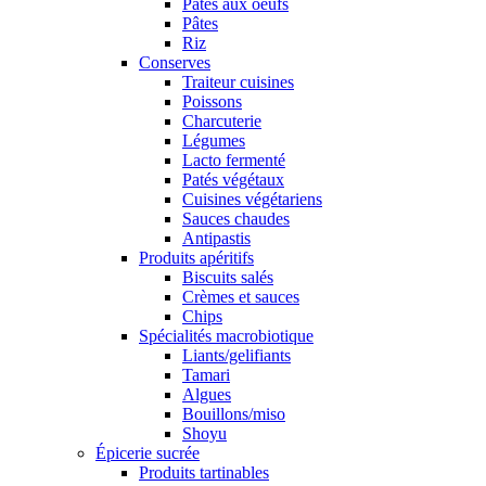
Pâtes aux oeufs
Pâtes
Riz
Conserves
Traiteur cuisines
Poissons
Charcuterie
Légumes
Lacto fermenté
Patés végétaux
Cuisines végétariens
Sauces chaudes
Antipastis
Produits apéritifs
Biscuits salés
Crèmes et sauces
Chips
Spécialités macrobiotique
Liants/gelifiants
Tamari
Algues
Bouillons/miso
Shoyu
Épicerie sucrée
Produits tartinables