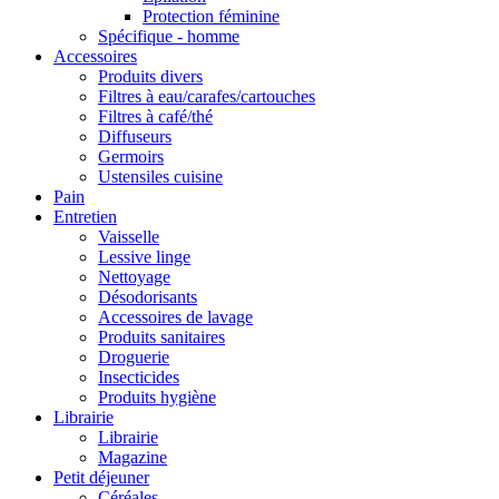
Protection féminine
Spécifique - homme
Accessoires
Produits divers
Filtres à eau/carafes/cartouches
Filtres à café/thé
Diffuseurs
Germoirs
Ustensiles cuisine
Pain
Entretien
Vaisselle
Lessive linge
Nettoyage
Désodorisants
Accessoires de lavage
Produits sanitaires
Droguerie
Insecticides
Produits hygiène
Librairie
Librairie
Magazine
Petit déjeuner
Céréales