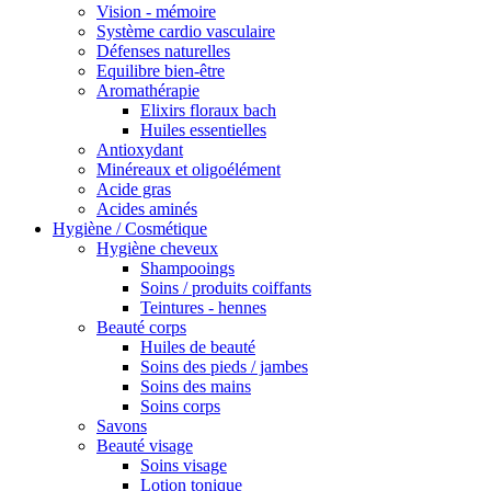
Vision - mémoire
Système cardio vasculaire
Défenses naturelles
Equilibre bien-être
Aromathérapie
Elixirs floraux bach
Huiles essentielles
Antioxydant
Minéreaux et oligoélément
Acide gras
Acides aminés
Hygiène / Cosmétique
Hygiène cheveux
Shampooings
Soins / produits coiffants
Teintures - hennes
Beauté corps
Huiles de beauté
Soins des pieds / jambes
Soins des mains
Soins corps
Savons
Beauté visage
Soins visage
Lotion tonique