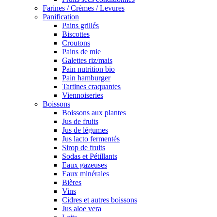
Farines / Crèmes / Levures
Panification
Pains grillés
Biscottes
Croutons
Pains de mie
Galettes riz/mais
Pain nutrition bio
Pain hamburger
Tartines craquantes
Viennoiseries
Boissons
Boissons aux plantes
Jus de fruits
Jus de légumes
Jus lacto fermentés
Sirop de fruits
Sodas et Pétillants
Eaux gazeuses
Eaux minérales
Bières
Vins
Cidres et autres boissons
Jus aloe vera