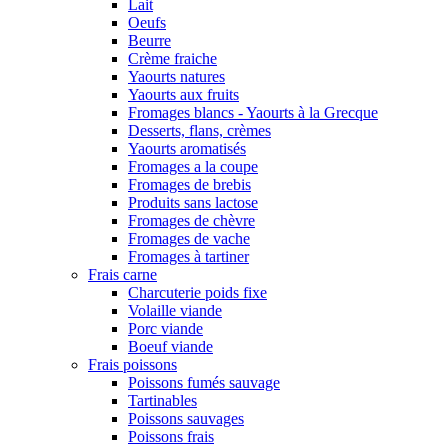
Lait
Oeufs
Beurre
Crème fraiche
Yaourts natures
Yaourts aux fruits
Fromages blancs - Yaourts à la Grecque
Desserts, flans, crèmes
Yaourts aromatisés
Fromages a la coupe
Fromages de brebis
Produits sans lactose
Fromages de chèvre
Fromages de vache
Fromages à tartiner
Frais carne
Charcuterie poids fixe
Volaille viande
Porc viande
Boeuf viande
Frais poissons
Poissons fumés sauvage
Tartinables
Poissons sauvages
Poissons frais