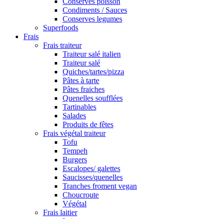
Conserves poisson
Condiments / Sauces
Conserves legumes
Superfoods
Frais
Frais traiteur
Traiteur salé italien
Traiteur salé
Quiches/tartes/pizza
Pâtes à tarte
Pâtes fraiches
Quenelles soufflées
Tartinables
Salades
Produits de fêtes
Frais végétal traiteur
Tofu
Tempeh
Burgers
Escalopes/ galettes
Saucisses/quenelles
Tranches froment vegan
Choucroute
Végétal
Frais laitier