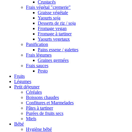
Crustacés
Frais végétal "cremerie"
Graisse végétale
Yaourts soja
Desserts de riz / soja
Fromage vegan
Fromage à tartiner
Yaourts vegetaux
Panification
Pains essene / galettes
Frais légumes
Graines germées
Frais sauces
Pesto
Fruits
Légumes
Petit déjeuner
Céréales
Boissons chaudes
Confitures et Marmelades
Pâtes à tartiner
Purées de fruits secs
Miels
Bébé
Hygiène bébé