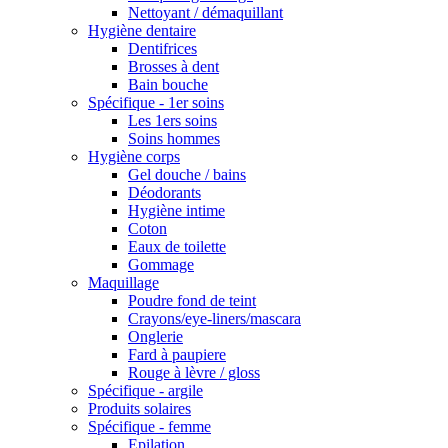
Nettoyant / démaquillant
Hygiène dentaire
Dentifrices
Brosses à dent
Bain bouche
Spécifique - 1er soins
Les 1ers soins
Soins hommes
Hygiène corps
Gel douche / bains
Déodorants
Hygiène intime
Coton
Eaux de toilette
Gommage
Maquillage
Poudre fond de teint
Crayons/eye-liners/mascara
Onglerie
Fard à paupiere
Rouge à lèvre / gloss
Spécifique - argile
Produits solaires
Spécifique - femme
Epilation