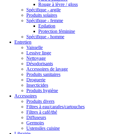
Rouge à lèvre / gloss
Spécifique - argile
Produits solaires
Spécifique - femme
Epilation
Protection féminine
Spécifique - homme
Entretien
Vaisselle
Lessive linge
Nettoyage
Désodorisants
Accessoires de lavage
Produits sanitaires
Droguerie
Insecticides
Produits hygiène
Accessoires
Produits divers
Filtres à eau/carafes/cartouches
Filtres à café/thé
Diffuseurs
Germoirs
Ustensiles cuisine
Librairie