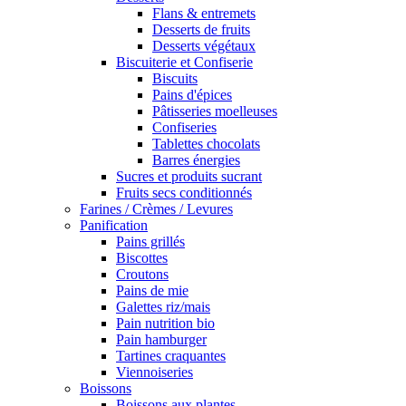
Flans & entremets
Desserts de fruits
Desserts végétaux
Biscuiterie et Confiserie
Biscuits
Pains d'épices
Pâtisseries moelleuses
Confiseries
Tablettes chocolats
Barres énergies
Sucres et produits sucrant
Fruits secs conditionnés
Farines / Crèmes / Levures
Panification
Pains grillés
Biscottes
Croutons
Pains de mie
Galettes riz/mais
Pain nutrition bio
Pain hamburger
Tartines craquantes
Viennoiseries
Boissons
Boissons aux plantes