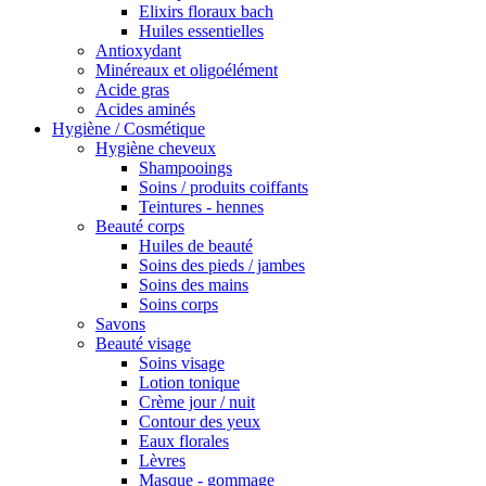
Elixirs floraux bach
Huiles essentielles
Antioxydant
Minéreaux et oligoélément
Acide gras
Acides aminés
Hygiène / Cosmétique
Hygiène cheveux
Shampooings
Soins / produits coiffants
Teintures - hennes
Beauté corps
Huiles de beauté
Soins des pieds / jambes
Soins des mains
Soins corps
Savons
Beauté visage
Soins visage
Lotion tonique
Crème jour / nuit
Contour des yeux
Eaux florales
Lèvres
Masque - gommage