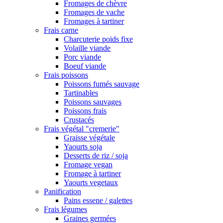
Fromages de chèvre
Fromages de vache
Fromages à tartiner
Frais carne
Charcuterie poids fixe
Volaille viande
Porc viande
Boeuf viande
Frais poissons
Poissons fumés sauvage
Tartinables
Poissons sauvages
Poissons frais
Crustacés
Frais végétal "cremerie"
Graisse végétale
Yaourts soja
Desserts de riz / soja
Fromage vegan
Fromage à tartiner
Yaourts vegetaux
Panification
Pains essene / galettes
Frais légumes
Graines germées