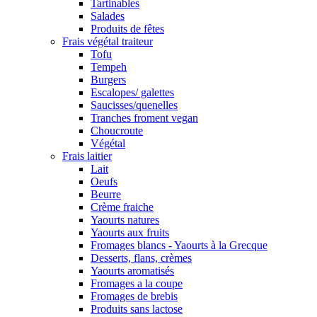
Tartinables
Salades
Produits de fêtes
Frais végétal traiteur
Tofu
Tempeh
Burgers
Escalopes/ galettes
Saucisses/quenelles
Tranches froment vegan
Choucroute
Végétal
Frais laitier
Lait
Oeufs
Beurre
Crème fraiche
Yaourts natures
Yaourts aux fruits
Fromages blancs - Yaourts à la Grecque
Desserts, flans, crèmes
Yaourts aromatisés
Fromages a la coupe
Fromages de brebis
Produits sans lactose