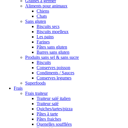
Graines à germer
Aliments pour animaux
Chiens
Chats
Sans gluten
Biscuits secs
Biscuits moelleux
Les pains
Farines
Pâtes sans gluten
Barres sans gluten
Produits sans sel & sans sucre
Biscuits
Conserves poisson
Condiments / Sauces
Conserves legumes
Superfoods
Frais
Frais traiteur
Traiteur salé italien
Traiteur salé
Quiches/tartes/pizza
Pâtes à tarte
Pâtes fraiches
Quenelles soufflées