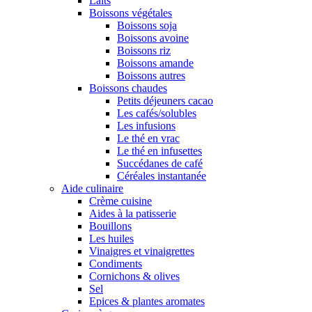
Laits
Boissons végétales
Boissons soja
Boissons avoine
Boissons riz
Boissons amande
Boissons autres
Boissons chaudes
Petits déjeuners cacao
Les cafés/solubles
Les infusions
Le thé en vrac
Le thé en infusettes
Succédanes de café
Céréales instantanée
Aide culinaire
Crème cuisine
Aides à la patisserie
Bouillons
Les huiles
Vinaigres et vinaigrettes
Condiments
Cornichons & olives
Sel
Epices & plantes aromates