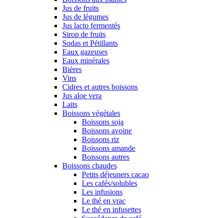
Jus de fruits
Jus de légumes
Jus lacto fermentés
Sirop de fruits
Sodas et Pétillants
Eaux gazeuses
Eaux minérales
Bières
Vins
Cidres et autres boissons
Jus aloe vera
Laits
Boissons végétales
Boissons soja
Boissons avoine
Boissons riz
Boissons amande
Boissons autres
Boissons chaudes
Petits déjeuners cacao
Les cafés/solubles
Les infusions
Le thé en vrac
Le thé en infusettes