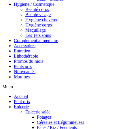
Hygiène / Cosmétique
Beauté corps
Beauté visage
Hygiène cheveux
Hygiène corps
Maquillage
Les 1ers soins
Complément alimentaire
Accessoires
Entretien
Lithothérapie
Promos du mois
Petits prix
Nouveautés
Marques
Menu
Accueil
Petit prix
Epicerie
Épicerie salée
Potages
Céréales et Légumineuses
Pâtes / Riz / Féculents