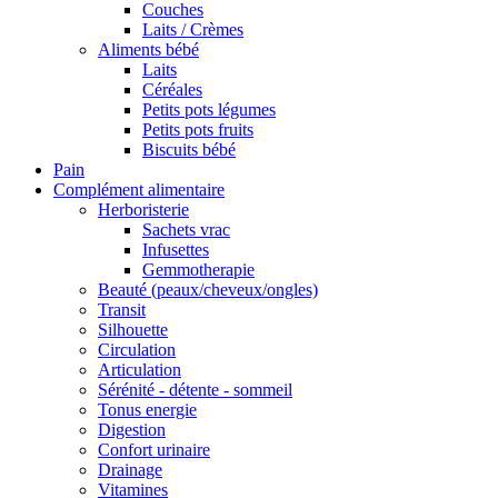
Couches
Laits / Crèmes
Aliments bébé
Laits
Céréales
Petits pots légumes
Petits pots fruits
Biscuits bébé
Pain
Complément alimentaire
Herboristerie
Sachets vrac
Infusettes
Gemmotherapie
Beauté (peaux/cheveux/ongles)
Transit
Silhouette
Circulation
Articulation
Sérénité - détente - sommeil
Tonus energie
Digestion
Confort urinaire
Drainage
Vitamines