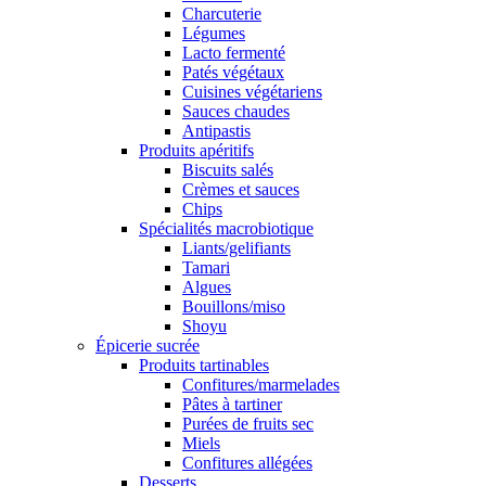
Charcuterie
Légumes
Lacto fermenté
Patés végétaux
Cuisines végétariens
Sauces chaudes
Antipastis
Produits apéritifs
Biscuits salés
Crèmes et sauces
Chips
Spécialités macrobiotique
Liants/gelifiants
Tamari
Algues
Bouillons/miso
Shoyu
Épicerie sucrée
Produits tartinables
Confitures/marmelades
Pâtes à tartiner
Purées de fruits sec
Miels
Confitures allégées
Desserts