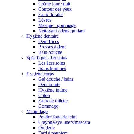
Crème jour / nuit
Contour des yeux
Eaux florales
Lèvres
Masque - gommage
Nettoyant / démaquillant
Hygiène dentaire
Dentifrices
Brosses à dent
Bain bouche
Spécifique - 1er soins
Les 1ers soins
Soins hommes
Hygiène corps
Gel douche / bains
Déodorants
Hygiène intime
Coton
Eaux de toilette
Gommage
Maquillage
Poudre fond de teint
Crayons/eye-liners/mascara
Onglerie
Fard à paupiere