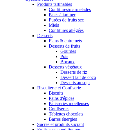
Produits tartinables
Confitures/marmelades
Pâtes à tartiner
Purées de fruits sec
Miels
Confitures allégées
Desserts
Flans & entremets
Desserts de fruits
Gourdes
Pots
Bocaux
Desserts végétaux
Desserts de riz
Dessert lait de coco
Desserts au soja
Biscuiterie et Confiserie
Biscuits
Pains d'épices
Pâtisseries moelleuses
Confiseries
Tablettes chocolats
Barres énergies
Sucres et produits sucrant
Fruits secs conditionnés