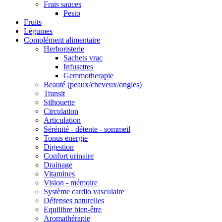
Frais sauces
Pesto
Fruits
Légumes
Complément alimentaire
Herboristerie
Sachets vrac
Infusettes
Gemmotherapie
Beauté (peaux/cheveux/ongles)
Transit
Silhouette
Circulation
Articulation
Sérénité - détente - sommeil
Tonus energie
Digestion
Confort urinaire
Drainage
Vitamines
Vision - mémoire
Système cardio vasculaire
Défenses naturelles
Equilibre bien-être
Aromathérapie