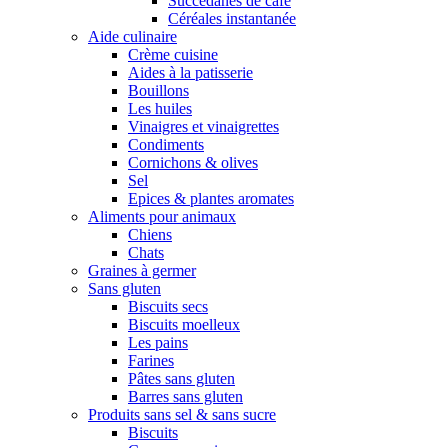
Succédanes de café
Céréales instantanée
Aide culinaire
Crème cuisine
Aides à la patisserie
Bouillons
Les huiles
Vinaigres et vinaigrettes
Condiments
Cornichons & olives
Sel
Epices & plantes aromates
Aliments pour animaux
Chiens
Chats
Graines à germer
Sans gluten
Biscuits secs
Biscuits moelleux
Les pains
Farines
Pâtes sans gluten
Barres sans gluten
Produits sans sel & sans sucre
Biscuits