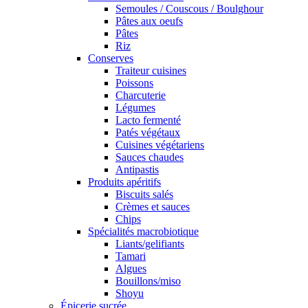
Semoules / Couscous / Boulghour
Pâtes aux oeufs
Pâtes
Riz
Conserves
Traiteur cuisines
Poissons
Charcuterie
Légumes
Lacto fermenté
Patés végétaux
Cuisines végétariens
Sauces chaudes
Antipastis
Produits apéritifs
Biscuits salés
Crèmes et sauces
Chips
Spécialités macrobiotique
Liants/gelifiants
Tamari
Algues
Bouillons/miso
Shoyu
Épicerie sucrée