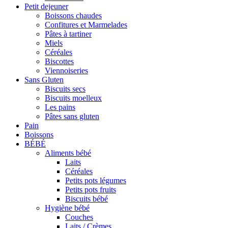
Petit dejeuner
Boissons chaudes
Confitures et Marmelades
Pâtes à tartiner
Miels
Céréales
Biscottes
Viennoiseries
Sans Gluten
Biscuits secs
Biscuits moelleux
Les pains
Pâtes sans gluten
Pain
Boissons
BÉBÉ
Aliments bébé
Laits
Céréales
Petits pots légumes
Petits pots fruits
Biscuits bébé
Hygiène bébé
Couches
Laits / Crèmes