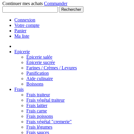
Continuer mes achats
Commander
Rechercher
Connexion
Votre compte
Panier
Ma liste
Epicerie
Épicerie salée
Épicerie sucrée
Farines / Crèmes / Levures
Panification
Aide culinaire
Boissons
Frais
Frais traiteur
Frais végétal traiteur
Frais laitier
Frais carne
Frais poissons
Frais végétal "cremerie"
Frais légumes
Frais sauces