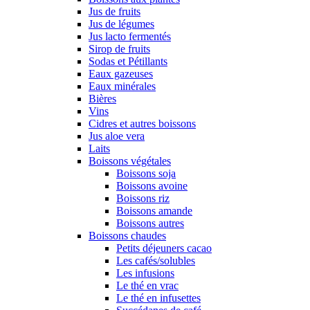
Jus de fruits
Jus de légumes
Jus lacto fermentés
Sirop de fruits
Sodas et Pétillants
Eaux gazeuses
Eaux minérales
Bières
Vins
Cidres et autres boissons
Jus aloe vera
Laits
Boissons végétales
Boissons soja
Boissons avoine
Boissons riz
Boissons amande
Boissons autres
Boissons chaudes
Petits déjeuners cacao
Les cafés/solubles
Les infusions
Le thé en vrac
Le thé en infusettes