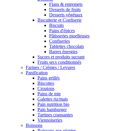
Flans & entremets
Desserts de fruits
Desserts végétaux
Biscuiterie et Confiserie
Biscuits
Pains d'épices
Pâtisseries moelleuses
Confiseries
Tablettes chocolats
Barres énergies
Sucres et produits sucrant
Fruits secs conditionnés
Farines / Crèmes / Levures
Panification
Pains grillés
Biscottes
Croutons
Pains de mie
Galettes riz/mais
Pain nutrition bio
Pain hamburger
Tartines craquantes
Viennoiseries
Boissons
Boissons aux plantes