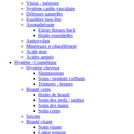
Vision - mémoire
Système cardio vasculaire
Défenses naturelles
Equilibre bien-être
Aromathérapie
Elixirs floraux bach
Huiles essentielles
Antioxydant
Minéreaux et oligoélément
Acide gras
Acides aminés
Hygiène / Cosmétique
Hygiène cheveux
Shampooings
Soins / produits coiffants
Teintures - hennes
Beauté corps
Huiles de beauté
Soins des pieds / jambes
Soins des mains
Soins corps
Savons
Beauté visage
Soins visage
Lotion tonique