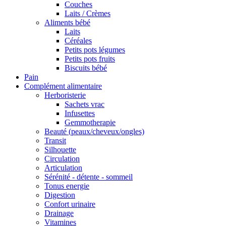
Couches
Laits / Crèmes
Aliments bébé
Laits
Céréales
Petits pots légumes
Petits pots fruits
Biscuits bébé
Pain
Complément alimentaire
Herboristerie
Sachets vrac
Infusettes
Gemmotherapie
Beauté (peaux/cheveux/ongles)
Transit
Silhouette
Circulation
Articulation
Sérénité - détente - sommeil
Tonus energie
Digestion
Confort urinaire
Drainage
Vitamines