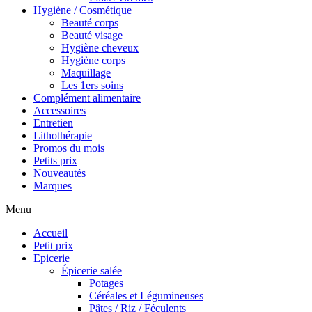
Hygiène / Cosmétique
Beauté corps
Beauté visage
Hygiène cheveux
Hygiène corps
Maquillage
Les 1ers soins
Complément alimentaire
Accessoires
Entretien
Lithothérapie
Promos du mois
Petits prix
Nouveautés
Marques
Menu
Accueil
Petit prix
Epicerie
Épicerie salée
Potages
Céréales et Légumineuses
Pâtes / Riz / Féculents