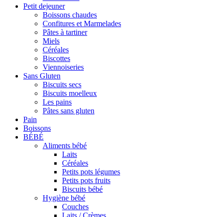
Petit dejeuner
Boissons chaudes
Confitures et Marmelades
Pâtes à tartiner
Miels
Céréales
Biscottes
Viennoiseries
Sans Gluten
Biscuits secs
Biscuits moelleux
Les pains
Pâtes sans gluten
Pain
Boissons
BÉBÉ
Aliments bébé
Laits
Céréales
Petits pots légumes
Petits pots fruits
Biscuits bébé
Hygiène bébé
Couches
Laits / Crèmes