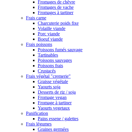
Fromages de chèvre
Fromages de vache
Fromages à tartiner
Frais carne
Charcuterie poids fixe
Volaille viande
Porc viande
Boeuf viande
Frais poissons
Poissons fumés sauvage
Tartinables
Poissons sauvages
Poissons frais
Crustacés
Frais végétal "cremerie"
Graisse végétale
Yaourts soja
Desserts de riz / soja
Fromage vegan
Fromage à tartiner
Yaourts vegetaux
Panification
Pains essene / galettes
Frais légumes
Graines germées