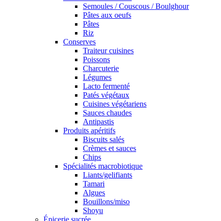
Semoules / Couscous / Boulghour
Pâtes aux oeufs
Pâtes
Riz
Conserves
Traiteur cuisines
Poissons
Charcuterie
Légumes
Lacto fermenté
Patés végétaux
Cuisines végétariens
Sauces chaudes
Antipastis
Produits apéritifs
Biscuits salés
Crèmes et sauces
Chips
Spécialités macrobiotique
Liants/gelifiants
Tamari
Algues
Bouillons/miso
Shoyu
Épicerie sucrée