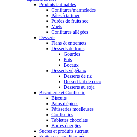
Produits tartinables
Confitures/marmelades
Pâtes à tartiner
Purées de fruits sec
Miels
Confitures allégées
Desserts
Flans & entremets
Desserts de fruits
Gourdes
Pots
Bocaux
Desserts végétaux
Desserts de riz
Dessert lait de coco
Desserts au soja
Biscuiterie et Confiserie
Biscuits
Pains d'épices
Pâtisseries moelleuses
Confiseries
Tablettes chocolats
Barres énergies
Sucres et produits sucrant
Fruits secs conditionnés