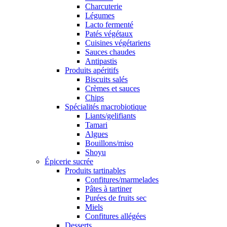
Charcuterie
Légumes
Lacto fermenté
Patés végétaux
Cuisines végétariens
Sauces chaudes
Antipastis
Produits apéritifs
Biscuits salés
Crèmes et sauces
Chips
Spécialités macrobiotique
Liants/gelifiants
Tamari
Algues
Bouillons/miso
Shoyu
Épicerie sucrée
Produits tartinables
Confitures/marmelades
Pâtes à tartiner
Purées de fruits sec
Miels
Confitures allégées
Desserts