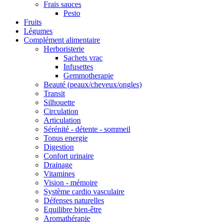
Frais sauces
Pesto
Fruits
Légumes
Complément alimentaire
Herboristerie
Sachets vrac
Infusettes
Gemmotherapie
Beauté (peaux/cheveux/ongles)
Transit
Silhouette
Circulation
Articulation
Sérénité - détente - sommeil
Tonus energie
Digestion
Confort urinaire
Drainage
Vitamines
Vision - mémoire
Système cardio vasculaire
Défenses naturelles
Equilibre bien-être
Aromathérapie