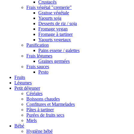
Crustacés
Frais végétal "cremerie"
Graisse végétale
Yaourts soja
Desserts de riz / soja
Fromage vegan
Fromage à tartiner
Yaourts vegetaux
Panification
Pains essene / galettes
Frais légumes
Graines germées
Frais sauces
Pesto
Fruits
Légumes
Petit déjeuner
Céréales
Boissons chaudes
Confitures et Marmelades
Pâtes à tartiner
Purées de fruits secs
Miels
Bébé
Hygiène bébé