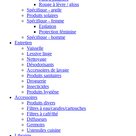
Rouge à lèvre / gloss
Spécifique - argile
Produits solaires
Spécifique - femme
Epilation
Protection féminine
Spécifique - homme
Entretien
Vaisselle
Lessive linge
Nettoyage
Désodorisants
Accessoires de lavage
Produits sanitaires
Droguerie
Insecticides
Produits hygiène
Accessoires
Produits divers
Filtres à eau/carafes/cartouches
Filtres à café/thé
Diffuseurs
Germoirs
Ustensiles cuisine
Librairie