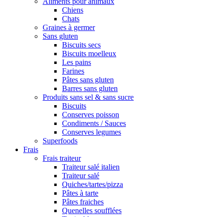
Aliments pour animaux
Chiens
Chats
Graines à germer
Sans gluten
Biscuits secs
Biscuits moelleux
Les pains
Farines
Pâtes sans gluten
Barres sans gluten
Produits sans sel & sans sucre
Biscuits
Conserves poisson
Condiments / Sauces
Conserves legumes
Superfoods
Frais
Frais traiteur
Traiteur salé italien
Traiteur salé
Quiches/tartes/pizza
Pâtes à tarte
Pâtes fraiches
Quenelles soufflées