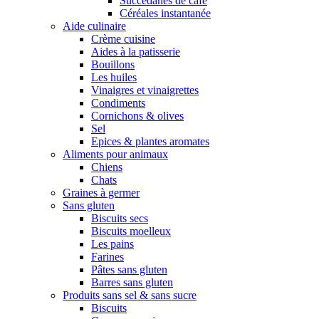
Succédanes de café
Céréales instantanée
Aide culinaire
Crème cuisine
Aides à la patisserie
Bouillons
Les huiles
Vinaigres et vinaigrettes
Condiments
Cornichons & olives
Sel
Epices & plantes aromates
Aliments pour animaux
Chiens
Chats
Graines à germer
Sans gluten
Biscuits secs
Biscuits moelleux
Les pains
Farines
Pâtes sans gluten
Barres sans gluten
Produits sans sel & sans sucre
Biscuits