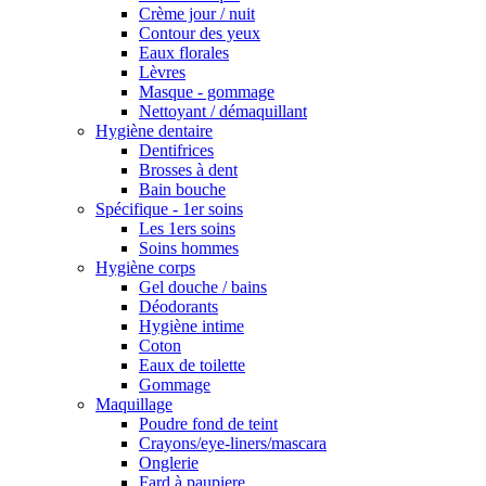
Crème jour / nuit
Contour des yeux
Eaux florales
Lèvres
Masque - gommage
Nettoyant / démaquillant
Hygiène dentaire
Dentifrices
Brosses à dent
Bain bouche
Spécifique - 1er soins
Les 1ers soins
Soins hommes
Hygiène corps
Gel douche / bains
Déodorants
Hygiène intime
Coton
Eaux de toilette
Gommage
Maquillage
Poudre fond de teint
Crayons/eye-liners/mascara
Onglerie
Fard à paupiere