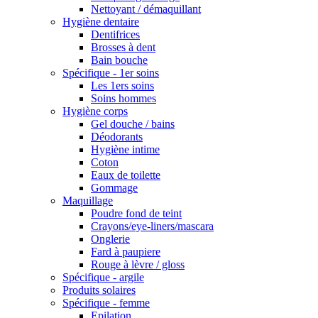
Nettoyant / démaquillant
Hygiène dentaire
Dentifrices
Brosses à dent
Bain bouche
Spécifique - 1er soins
Les 1ers soins
Soins hommes
Hygiène corps
Gel douche / bains
Déodorants
Hygiène intime
Coton
Eaux de toilette
Gommage
Maquillage
Poudre fond de teint
Crayons/eye-liners/mascara
Onglerie
Fard à paupiere
Rouge à lèvre / gloss
Spécifique - argile
Produits solaires
Spécifique - femme
Epilation