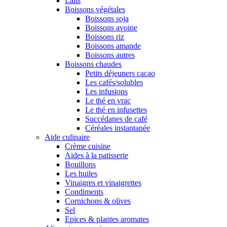
Laits
Boissons végétales
Boissons soja
Boissons avoine
Boissons riz
Boissons amande
Boissons autres
Boissons chaudes
Petits déjeuners cacao
Les cafés/solubles
Les infusions
Le thé en vrac
Le thé en infusettes
Succédanes de café
Céréales instantanée
Aide culinaire
Crème cuisine
Aides à la patisserie
Bouillons
Les huiles
Vinaigres et vinaigrettes
Condiments
Cornichons & olives
Sel
Epices & plantes aromates