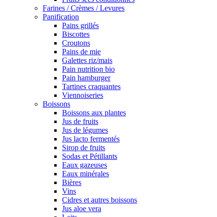
Farines / Crèmes / Levures
Panification
Pains grillés
Biscottes
Croutons
Pains de mie
Galettes riz/mais
Pain nutrition bio
Pain hamburger
Tartines craquantes
Viennoiseries
Boissons
Boissons aux plantes
Jus de fruits
Jus de légumes
Jus lacto fermentés
Sirop de fruits
Sodas et Pétillants
Eaux gazeuses
Eaux minérales
Bières
Vins
Cidres et autres boissons
Jus aloe vera