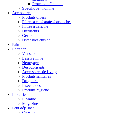
Protection féminine
Spécifique - homme
Accessoires
Produits divers
Filtres à eau/carafes/cartouches
Filtres à café/thé
Diffuseurs
Germoirs
Ustensiles cuisine
Pain
Entretien
Vaisselle
Lessive linge
Nettoyage
Désodorisants
Accessoires de lavage
Produits sanitaires
Droguerie
Insecticides
Produits hygiène
Librairie
Librairie
Magazine
Petit déjeuner
Céréales