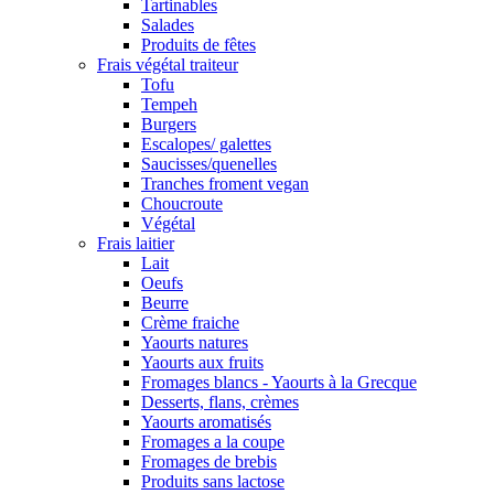
Tartinables
Salades
Produits de fêtes
Frais végétal traiteur
Tofu
Tempeh
Burgers
Escalopes/ galettes
Saucisses/quenelles
Tranches froment vegan
Choucroute
Végétal
Frais laitier
Lait
Oeufs
Beurre
Crème fraiche
Yaourts natures
Yaourts aux fruits
Fromages blancs - Yaourts à la Grecque
Desserts, flans, crèmes
Yaourts aromatisés
Fromages a la coupe
Fromages de brebis
Produits sans lactose