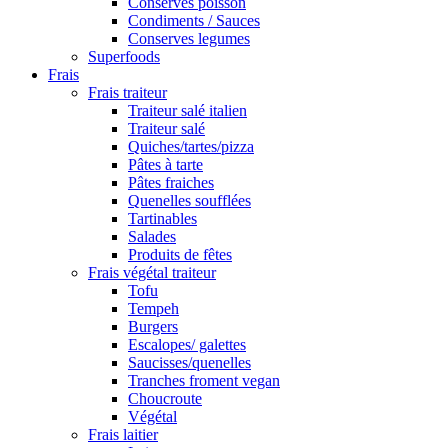
Conserves poisson
Condiments / Sauces
Conserves legumes
Superfoods
Frais
Frais traiteur
Traiteur salé italien
Traiteur salé
Quiches/tartes/pizza
Pâtes à tarte
Pâtes fraiches
Quenelles soufflées
Tartinables
Salades
Produits de fêtes
Frais végétal traiteur
Tofu
Tempeh
Burgers
Escalopes/ galettes
Saucisses/quenelles
Tranches froment vegan
Choucroute
Végétal
Frais laitier