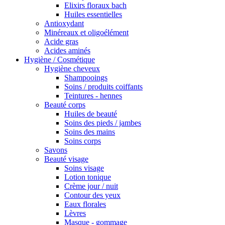
Elixirs floraux bach
Huiles essentielles
Antioxydant
Minéreaux et oligoélément
Acide gras
Acides aminés
Hygiène / Cosmétique
Hygiène cheveux
Shampooings
Soins / produits coiffants
Teintures - hennes
Beauté corps
Huiles de beauté
Soins des pieds / jambes
Soins des mains
Soins corps
Savons
Beauté visage
Soins visage
Lotion tonique
Crème jour / nuit
Contour des yeux
Eaux florales
Lèvres
Masque - gommage