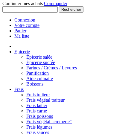
Continuer mes achats
Commander
Rechercher
Connexion
Votre compte
Panier
Ma liste
Epicerie
Épicerie salée
Épicerie sucrée
Farines / Crèmes / Levures
Panification
Aide culinaire
Boissons
Frais
Frais traiteur
Frais végétal traiteur
Frais laitier
Frais carne
Frais poissons
Frais végétal "cremerie"
Frais légumes
Frais sauces