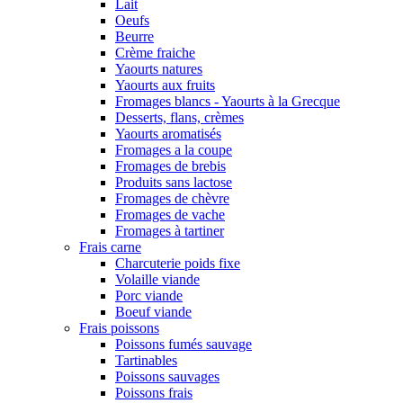
Lait
Oeufs
Beurre
Crème fraiche
Yaourts natures
Yaourts aux fruits
Fromages blancs - Yaourts à la Grecque
Desserts, flans, crèmes
Yaourts aromatisés
Fromages a la coupe
Fromages de brebis
Produits sans lactose
Fromages de chèvre
Fromages de vache
Fromages à tartiner
Frais carne
Charcuterie poids fixe
Volaille viande
Porc viande
Boeuf viande
Frais poissons
Poissons fumés sauvage
Tartinables
Poissons sauvages
Poissons frais