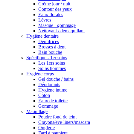
Crème jour / nuit
Contour des yeux
Eaux florales
Lèvres
Masque - gommage
Nettoyant / démaquillant
Hygiène dentaire
Dentifrices
Brosses à dent
Bain bouche
Spécifique - 1er soins
Les 1ers soins
Soins hommes
Hygiène corps
Gel douche / bains
Déodorants
Hygiène intime
Coton
Eaux de toilette
Gommage
Maquillage
Poudre fond de teint
Crayons/eye-liners/mascara
Onglerie
Fard à paupiere