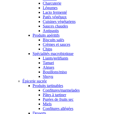
Charcuterie
Légumes
Lacto fermenté
Patés végétaux
Cuisines végétariens
Sauces chaudes
Antipastis
Produits apéritifs
Biscuits salés
Crèmes et sauces
Chips
Spécialités macrobiotique
Liants/gelifiants
Tamari
Algues
Bouillons/miso
Shoyu
Épicerie sucrée
Produits tartinables
Confitures/marmelades
Pâtes à tartiner
Purées de fruits sec
Miels
Confitures allégées
Desserts