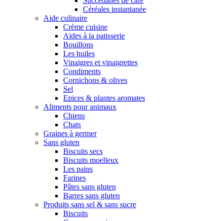
Succédanes de café
Céréales instantanée
Aide culinaire
Crème cuisine
Aides à la patisserie
Bouillons
Les huiles
Vinaigres et vinaigrettes
Condiments
Cornichons & olives
Sel
Epices & plantes aromates
Aliments pour animaux
Chiens
Chats
Graines à germer
Sans gluten
Biscuits secs
Biscuits moelleux
Les pains
Farines
Pâtes sans gluten
Barres sans gluten
Produits sans sel & sans sucre
Biscuits