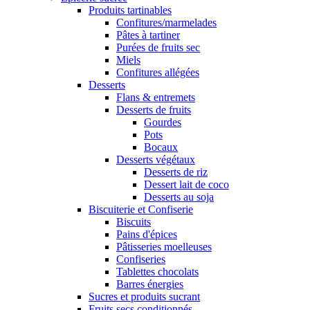
Produits tartinables
Confitures/marmelades
Pâtes à tartiner
Purées de fruits sec
Miels
Confitures allégées
Desserts
Flans & entremets
Desserts de fruits
Gourdes
Pots
Bocaux
Desserts végétaux
Desserts de riz
Dessert lait de coco
Desserts au soja
Biscuiterie et Confiserie
Biscuits
Pains d'épices
Pâtisseries moelleuses
Confiseries
Tablettes chocolats
Barres énergies
Sucres et produits sucrant
Fruits secs conditionnés