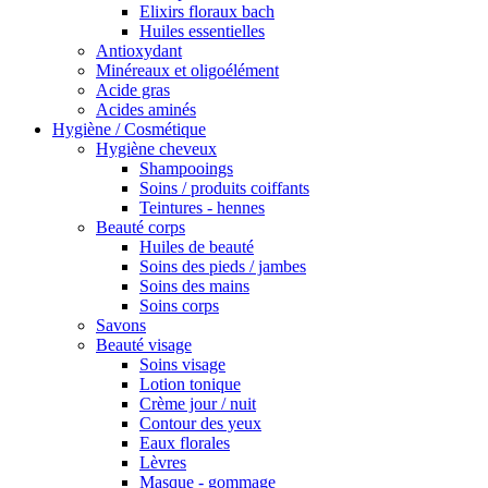
Elixirs floraux bach
Huiles essentielles
Antioxydant
Minéreaux et oligoélément
Acide gras
Acides aminés
Hygiène / Cosmétique
Hygiène cheveux
Shampooings
Soins / produits coiffants
Teintures - hennes
Beauté corps
Huiles de beauté
Soins des pieds / jambes
Soins des mains
Soins corps
Savons
Beauté visage
Soins visage
Lotion tonique
Crème jour / nuit
Contour des yeux
Eaux florales
Lèvres
Masque - gommage