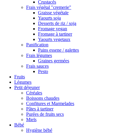
Crustacés
Frais végétal "cremerie"
Graisse végétale
Yaourts soja
Desserts de riz / soja
Fromage vegan
Fromage à tartiner
Yaourts vegetaux
Panification
Pains essene / galettes
Frais légumes
Graines germées
Frais sauces
Pesto
Fruits
Légumes
Petit déjeuner
Céréales
Boissons chaudes
Confitures et Marmelades
Pâtes à tartiner
Purées de fruits secs
Miels
Bébé
Hygiène bébé