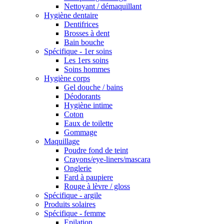
Nettoyant / démaquillant
Hygiène dentaire
Dentifrices
Brosses à dent
Bain bouche
Spécifique - 1er soins
Les 1ers soins
Soins hommes
Hygiène corps
Gel douche / bains
Déodorants
Hygiène intime
Coton
Eaux de toilette
Gommage
Maquillage
Poudre fond de teint
Crayons/eye-liners/mascara
Onglerie
Fard à paupiere
Rouge à lèvre / gloss
Spécifique - argile
Produits solaires
Spécifique - femme
Epilation