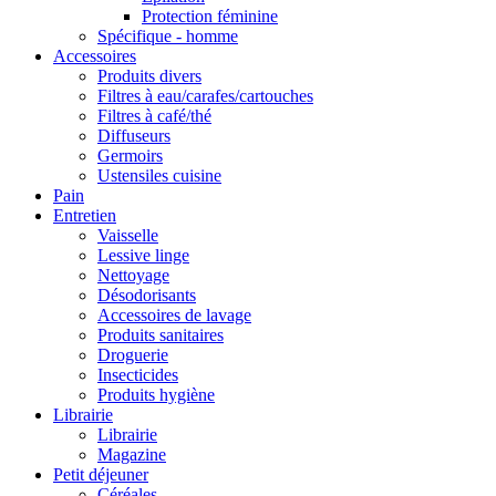
Protection féminine
Spécifique - homme
Accessoires
Produits divers
Filtres à eau/carafes/cartouches
Filtres à café/thé
Diffuseurs
Germoirs
Ustensiles cuisine
Pain
Entretien
Vaisselle
Lessive linge
Nettoyage
Désodorisants
Accessoires de lavage
Produits sanitaires
Droguerie
Insecticides
Produits hygiène
Librairie
Librairie
Magazine
Petit déjeuner
Céréales