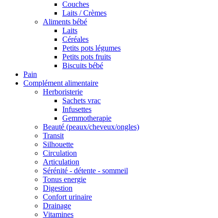
Couches
Laits / Crèmes
Aliments bébé
Laits
Céréales
Petits pots légumes
Petits pots fruits
Biscuits bébé
Pain
Complément alimentaire
Herboristerie
Sachets vrac
Infusettes
Gemmotherapie
Beauté (peaux/cheveux/ongles)
Transit
Silhouette
Circulation
Articulation
Sérénité - détente - sommeil
Tonus energie
Digestion
Confort urinaire
Drainage
Vitamines