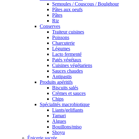
Semoules / Couscous / Boulghour
Pâtes aux oeufs
Pâtes
Riz
Conserves
Traiteur cuisines
Poissons
Charcuterie
Légumes
Lacto fermenté
Patés végétaux
Cuisines végétariens
Sauces chaudes
Antipastis
Produits apéritifs
Biscuits salés
Crèmes et sauces
Chips
Spécialités macrobiotique
Liants/gelifiants
Tamari
Algues
Bouillons/miso
Shoyu
Épicerie sucrée