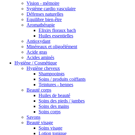
Vision - mémoire
Système cardio vasculaire
Défenses naturelles
Equilibre bien-être
Aromathérapie
Elixirs floraux bach
Huiles essentielles
Antioxydant
Minéreaux et oligoélément
Acide gras
Acides aminés
Hygiène / Cosmétique
Hygiène cheveux
Shampooings
Soins / produits coiffants
Teintures - hennes
Beauté corps
Huiles de beauté
Soins des pieds / jambes
Soins des mains
Soins corps
Savons
Beauté visage
Soins visage
Lotion tonique