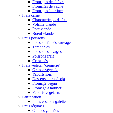
Fromages de chèvre
Fromages de vache
Fromages à tartiner
Frais carne
Charcuterie poids fixe
Volaille viande
Porc viande
Boeuf viande
Frais poissons
Poissons fumés sauvage
Tartinables
Poissons sauvages
Poissons frais
Crustacés
Frais végétal "cremerie"
Graisse végétale
Yaourts soja
Desserts de riz / soja
Fromage vegan
Fromage à tartiner
Yaourts vegetaux
Panification
Pains essene / galettes
Frais légumes
Graines germées