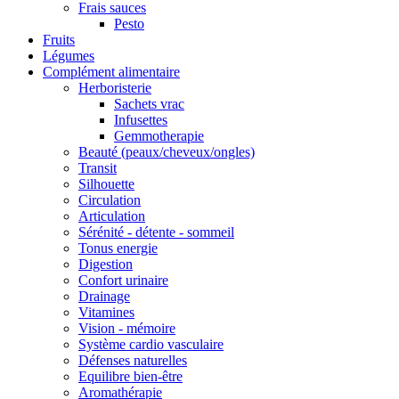
Frais sauces
Pesto
Fruits
Légumes
Complément alimentaire
Herboristerie
Sachets vrac
Infusettes
Gemmotherapie
Beauté (peaux/cheveux/ongles)
Transit
Silhouette
Circulation
Articulation
Sérénité - détente - sommeil
Tonus energie
Digestion
Confort urinaire
Drainage
Vitamines
Vision - mémoire
Système cardio vasculaire
Défenses naturelles
Equilibre bien-être
Aromathérapie