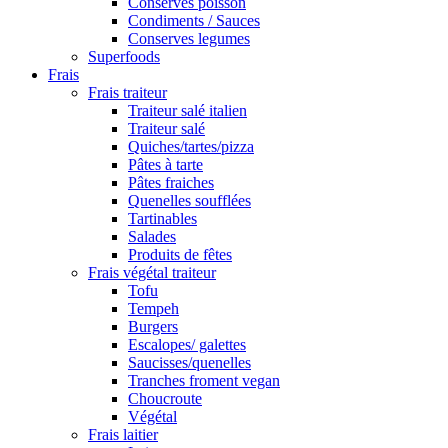
Conserves poisson
Condiments / Sauces
Conserves legumes
Superfoods
Frais
Frais traiteur
Traiteur salé italien
Traiteur salé
Quiches/tartes/pizza
Pâtes à tarte
Pâtes fraiches
Quenelles soufflées
Tartinables
Salades
Produits de fêtes
Frais végétal traiteur
Tofu
Tempeh
Burgers
Escalopes/ galettes
Saucisses/quenelles
Tranches froment vegan
Choucroute
Végétal
Frais laitier