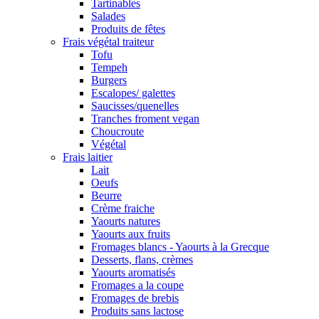
Tartinables
Salades
Produits de fêtes
Frais végétal traiteur
Tofu
Tempeh
Burgers
Escalopes/ galettes
Saucisses/quenelles
Tranches froment vegan
Choucroute
Végétal
Frais laitier
Lait
Oeufs
Beurre
Crème fraiche
Yaourts natures
Yaourts aux fruits
Fromages blancs - Yaourts à la Grecque
Desserts, flans, crèmes
Yaourts aromatisés
Fromages a la coupe
Fromages de brebis
Produits sans lactose