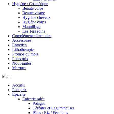
Hygiène / Cosmétique
Beauté corps
Beauté visage
Hygiène cheveux
Hygiène corps
Maquillage
Les 1ers soins
Complément alimentaire
Accessoires
Entretien
Lithothérapie
Promos du mois
Petits prix
Nouveautés
Marques
Menu
Accueil
Petit prix
Epicerie
Épicerie salée
Potages
Céréales et Légumineuses
Pâtes / Riz / Féculents