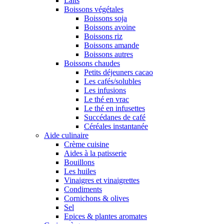
Laits
Boissons végétales
Boissons soja
Boissons avoine
Boissons riz
Boissons amande
Boissons autres
Boissons chaudes
Petits déjeuners cacao
Les cafés/solubles
Les infusions
Le thé en vrac
Le thé en infusettes
Succédanes de café
Céréales instantanée
Aide culinaire
Crème cuisine
Aides à la patisserie
Bouillons
Les huiles
Vinaigres et vinaigrettes
Condiments
Cornichons & olives
Sel
Epices & plantes aromates