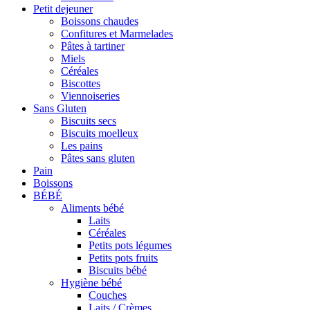
Petit dejeuner
Boissons chaudes
Confitures et Marmelades
Pâtes à tartiner
Miels
Céréales
Biscottes
Viennoiseries
Sans Gluten
Biscuits secs
Biscuits moelleux
Les pains
Pâtes sans gluten
Pain
Boissons
BÉBÉ
Aliments bébé
Laits
Céréales
Petits pots légumes
Petits pots fruits
Biscuits bébé
Hygiène bébé
Couches
Laits / Crèmes