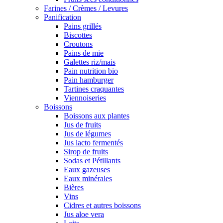
Farines / Crèmes / Levures
Panification
Pains grillés
Biscottes
Croutons
Pains de mie
Galettes riz/mais
Pain nutrition bio
Pain hamburger
Tartines craquantes
Viennoiseries
Boissons
Boissons aux plantes
Jus de fruits
Jus de légumes
Jus lacto fermentés
Sirop de fruits
Sodas et Pétillants
Eaux gazeuses
Eaux minérales
Bières
Vins
Cidres et autres boissons
Jus aloe vera