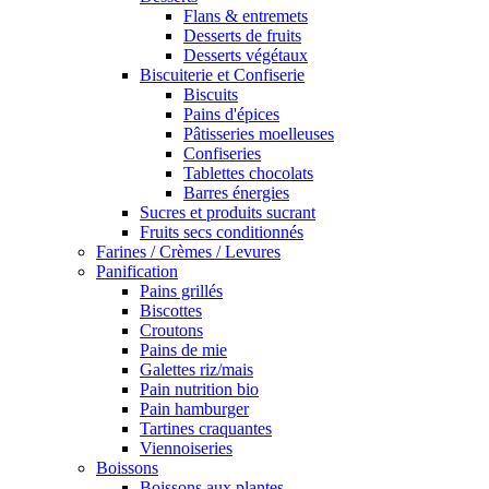
Flans & entremets
Desserts de fruits
Desserts végétaux
Biscuiterie et Confiserie
Biscuits
Pains d'épices
Pâtisseries moelleuses
Confiseries
Tablettes chocolats
Barres énergies
Sucres et produits sucrant
Fruits secs conditionnés
Farines / Crèmes / Levures
Panification
Pains grillés
Biscottes
Croutons
Pains de mie
Galettes riz/mais
Pain nutrition bio
Pain hamburger
Tartines craquantes
Viennoiseries
Boissons
Boissons aux plantes