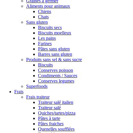
Graines à germer
Aliments pour animaux
Chiens
Chats
Sans gluten
Biscuits secs
Biscuits moelleux
Les pains
Farines
Pâtes sans gluten
Barres sans gluten
Produits sans sel & sans sucre
Biscuits
Conserves poisson
Condiments / Sauces
Conserves legumes
Superfoods
Frais
Frais traiteur
Traiteur salé italien
Traiteur salé
Quiches/tartes/pizza
Pâtes à tarte
Pâtes fraiches
Quenelles soufflées