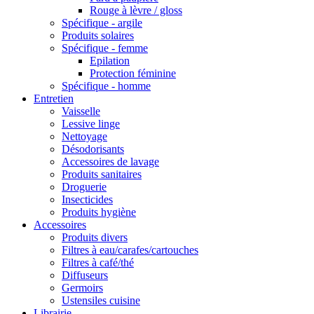
Rouge à lèvre / gloss
Spécifique - argile
Produits solaires
Spécifique - femme
Epilation
Protection féminine
Spécifique - homme
Entretien
Vaisselle
Lessive linge
Nettoyage
Désodorisants
Accessoires de lavage
Produits sanitaires
Droguerie
Insecticides
Produits hygiène
Accessoires
Produits divers
Filtres à eau/carafes/cartouches
Filtres à café/thé
Diffuseurs
Germoirs
Ustensiles cuisine
Librairie