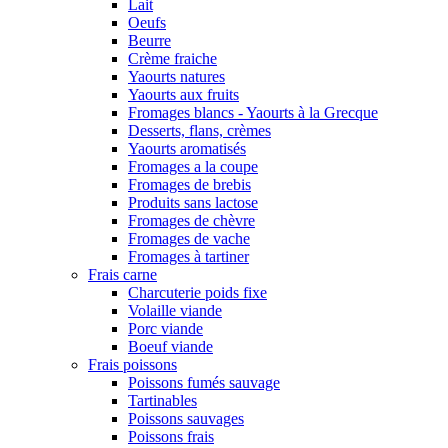
Lait
Oeufs
Beurre
Crème fraiche
Yaourts natures
Yaourts aux fruits
Fromages blancs - Yaourts à la Grecque
Desserts, flans, crèmes
Yaourts aromatisés
Fromages a la coupe
Fromages de brebis
Produits sans lactose
Fromages de chèvre
Fromages de vache
Fromages à tartiner
Frais carne
Charcuterie poids fixe
Volaille viande
Porc viande
Boeuf viande
Frais poissons
Poissons fumés sauvage
Tartinables
Poissons sauvages
Poissons frais