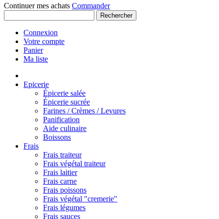
Continuer mes achats
Commander
Rechercher
Connexion
Votre compte
Panier
Ma liste
Epicerie
Épicerie salée
Épicerie sucrée
Farines / Crèmes / Levures
Panification
Aide culinaire
Boissons
Frais
Frais traiteur
Frais végétal traiteur
Frais laitier
Frais carne
Frais poissons
Frais végétal "cremerie"
Frais légumes
Frais sauces