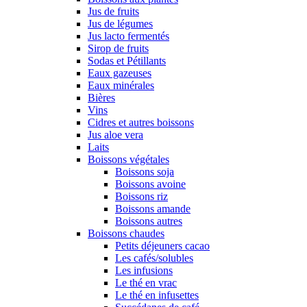
Jus de fruits
Jus de légumes
Jus lacto fermentés
Sirop de fruits
Sodas et Pétillants
Eaux gazeuses
Eaux minérales
Bières
Vins
Cidres et autres boissons
Jus aloe vera
Laits
Boissons végétales
Boissons soja
Boissons avoine
Boissons riz
Boissons amande
Boissons autres
Boissons chaudes
Petits déjeuners cacao
Les cafés/solubles
Les infusions
Le thé en vrac
Le thé en infusettes