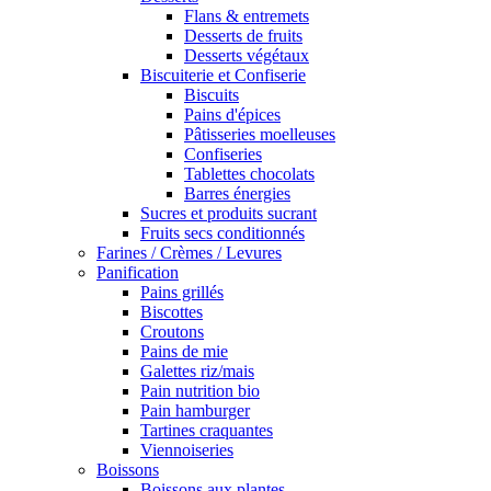
Flans & entremets
Desserts de fruits
Desserts végétaux
Biscuiterie et Confiserie
Biscuits
Pains d'épices
Pâtisseries moelleuses
Confiseries
Tablettes chocolats
Barres énergies
Sucres et produits sucrant
Fruits secs conditionnés
Farines / Crèmes / Levures
Panification
Pains grillés
Biscottes
Croutons
Pains de mie
Galettes riz/mais
Pain nutrition bio
Pain hamburger
Tartines craquantes
Viennoiseries
Boissons
Boissons aux plantes