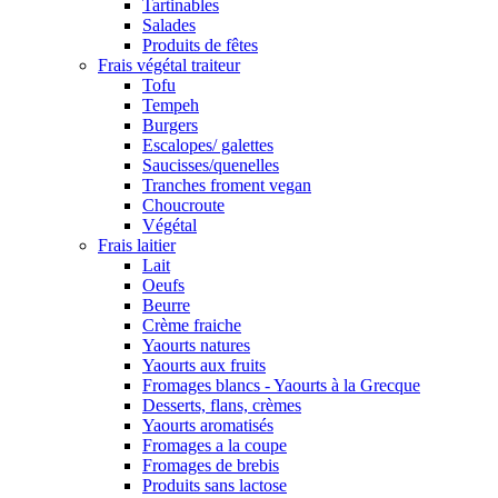
Tartinables
Salades
Produits de fêtes
Frais végétal traiteur
Tofu
Tempeh
Burgers
Escalopes/ galettes
Saucisses/quenelles
Tranches froment vegan
Choucroute
Végétal
Frais laitier
Lait
Oeufs
Beurre
Crème fraiche
Yaourts natures
Yaourts aux fruits
Fromages blancs - Yaourts à la Grecque
Desserts, flans, crèmes
Yaourts aromatisés
Fromages a la coupe
Fromages de brebis
Produits sans lactose