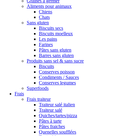
Graines à germer
Aliments pour animaux
Chiens
Chats
Sans gluten
Biscuits secs
Biscuits moelleux
Les pains
Farines
Pâtes sans gluten
Barres sans gluten
Produits sans sel & sans sucre
Biscuits
Conserves poisson
Condiments / Sauces
Conserves legumes
Superfoods
Frais
Frais traiteur
Traiteur salé italien
Traiteur salé
Quiches/tartes/pizza
Pâtes à tarte
Pâtes fraiches
Quenelles soufflées