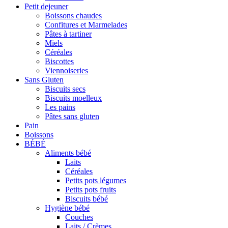
Petit dejeuner
Boissons chaudes
Confitures et Marmelades
Pâtes à tartiner
Miels
Céréales
Biscottes
Viennoiseries
Sans Gluten
Biscuits secs
Biscuits moelleux
Les pains
Pâtes sans gluten
Pain
Boissons
BÉBÉ
Aliments bébé
Laits
Céréales
Petits pots légumes
Petits pots fruits
Biscuits bébé
Hygiène bébé
Couches
Laits / Crèmes