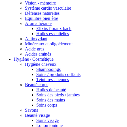
Vision - mémoire
Système cardio vasculaire
Défenses naturelles
Equilibre bien-être
Aromathérapie
Elixirs floraux bach
Huiles essentielles
Antioxydant
Minéreaux et oligoélément
Acide gras
Acides aminés
Hygiène / Cosmétique
Hygiène cheveux
Shampooings
Soins / produits coiffants
Teintures - hennes
Beauté corps
Huiles de beauté
Soins des pieds / jambes
Soins des mains
Soins corps
Savons
Beauté visage
Soins visage
Lotion tonique