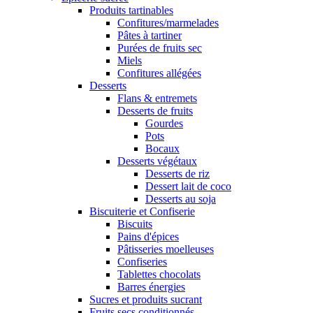
Produits tartinables
Confitures/marmelades
Pâtes à tartiner
Purées de fruits sec
Miels
Confitures allégées
Desserts
Flans & entremets
Desserts de fruits
Gourdes
Pots
Bocaux
Desserts végétaux
Desserts de riz
Dessert lait de coco
Desserts au soja
Biscuiterie et Confiserie
Biscuits
Pains d'épices
Pâtisseries moelleuses
Confiseries
Tablettes chocolats
Barres énergies
Sucres et produits sucrant
Fruits secs conditionnés