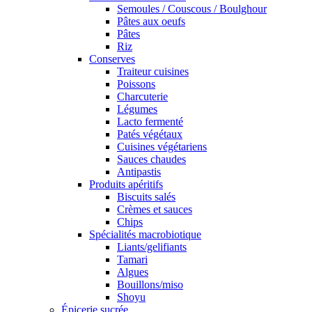
Semoules / Couscous / Boulghour
Pâtes aux oeufs
Pâtes
Riz
Conserves
Traiteur cuisines
Poissons
Charcuterie
Légumes
Lacto fermenté
Patés végétaux
Cuisines végétariens
Sauces chaudes
Antipastis
Produits apéritifs
Biscuits salés
Crèmes et sauces
Chips
Spécialités macrobiotique
Liants/gelifiants
Tamari
Algues
Bouillons/miso
Shoyu
Épicerie sucrée