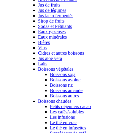
Jus de fruits
Jus de légumes
Jus lacto fermentés
Sirop de fruits
Sodas et Pétillants
Eaux gazeuses
Eaux minérales
Bières
Vins
Cidres et autres boissons
Jus aloe vera
Laits
Boissons végétales
Boissons soja
Boissons avoine
Boissons riz
Boissons amande
Boissons autres
Boissons chaudes
Petits déjeuners cacao
Les cafés/solubles
Les infusions
Le thé en vrac
Le thé en infusettes