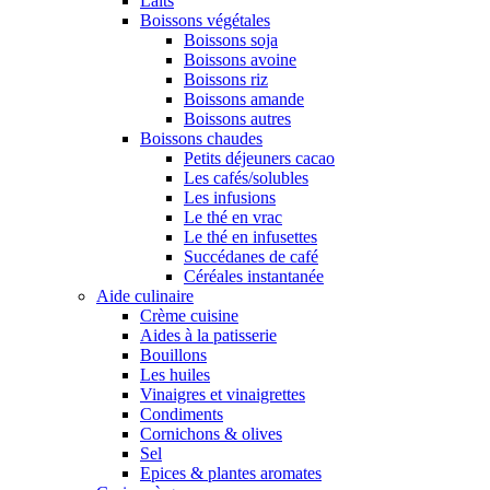
Laits
Boissons végétales
Boissons soja
Boissons avoine
Boissons riz
Boissons amande
Boissons autres
Boissons chaudes
Petits déjeuners cacao
Les cafés/solubles
Les infusions
Le thé en vrac
Le thé en infusettes
Succédanes de café
Céréales instantanée
Aide culinaire
Crème cuisine
Aides à la patisserie
Bouillons
Les huiles
Vinaigres et vinaigrettes
Condiments
Cornichons & olives
Sel
Epices & plantes aromates