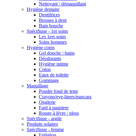
Nettoyant / démaquillant
Hygiène dentaire
Dentifrices
Brosses à dent
Bain bouche
Spécifique - 1er soins
Les 1ers soins
Soins hommes
Hygiène corps
Gel douche / bains
Déodorants
Hygiène intime
Coton
Eaux de toilette
Gommage
Maquillage
Poudre fond de teint
Crayons/eye-liners/mascara
Onglerie
Fard à paupiere
Rouge à lèvre / gloss
Spécifique - argile
Produits solaires
Spécifique - femme
Epilation