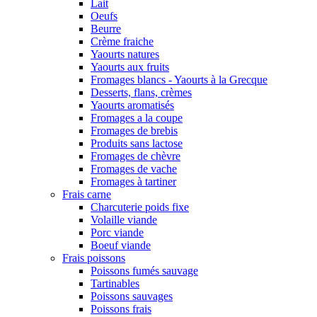
Lait
Oeufs
Beurre
Crème fraiche
Yaourts natures
Yaourts aux fruits
Fromages blancs - Yaourts à la Grecque
Desserts, flans, crèmes
Yaourts aromatisés
Fromages a la coupe
Fromages de brebis
Produits sans lactose
Fromages de chèvre
Fromages de vache
Fromages à tartiner
Frais carne
Charcuterie poids fixe
Volaille viande
Porc viande
Boeuf viande
Frais poissons
Poissons fumés sauvage
Tartinables
Poissons sauvages
Poissons frais