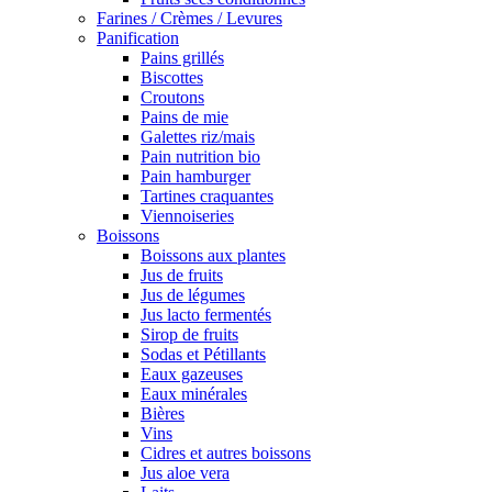
Farines / Crèmes / Levures
Panification
Pains grillés
Biscottes
Croutons
Pains de mie
Galettes riz/mais
Pain nutrition bio
Pain hamburger
Tartines craquantes
Viennoiseries
Boissons
Boissons aux plantes
Jus de fruits
Jus de légumes
Jus lacto fermentés
Sirop de fruits
Sodas et Pétillants
Eaux gazeuses
Eaux minérales
Bières
Vins
Cidres et autres boissons
Jus aloe vera