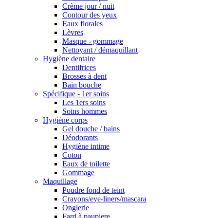
Crème jour / nuit
Contour des yeux
Eaux florales
Lèvres
Masque - gommage
Nettoyant / démaquillant
Hygiène dentaire
Dentifrices
Brosses à dent
Bain bouche
Spécifique - 1er soins
Les 1ers soins
Soins hommes
Hygiène corps
Gel douche / bains
Déodorants
Hygiène intime
Coton
Eaux de toilette
Gommage
Maquillage
Poudre fond de teint
Crayons/eye-liners/mascara
Onglerie
Fard à paupiere