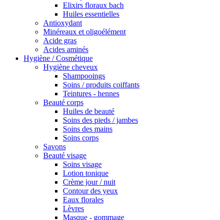
Elixirs floraux bach
Huiles essentielles
Antioxydant
Minéreaux et oligoélément
Acide gras
Acides aminés
Hygiène / Cosmétique
Hygiène cheveux
Shampooings
Soins / produits coiffants
Teintures - hennes
Beauté corps
Huiles de beauté
Soins des pieds / jambes
Soins des mains
Soins corps
Savons
Beauté visage
Soins visage
Lotion tonique
Crème jour / nuit
Contour des yeux
Eaux florales
Lèvres
Masque - gommage