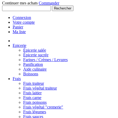
Continuer mes achats
Commander
Rechercher
Connexion
Votre compte
Panier
Ma liste
Epicerie
Épicerie salée
Épicerie sucrée
Farines / Crèmes / Levures
Panification
Aide culinaire
Boissons
Frais
Frais traiteur
Frais végétal traiteur
Frais laitier
Frais carne
Frais poissons
Frais végétal "cremerie"
Frais légumes
Frais sauces