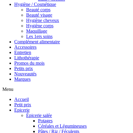
Hygiène / Cosmétique
Beauté corps
Beauté visage
Hygiène cheveux
Hygiène corps
Maquillage
Les 1ers soins
Complément alimentaire
Accessoires
Entretien
Lithothérapie
Promos du mois
Petits prix
Nouveautés
Marques
Menu
Accueil
Petit prix
Epicerie
Épicerie salée
Potages
Céréales et Légumineuses
Pâtes / Riz / Féculents