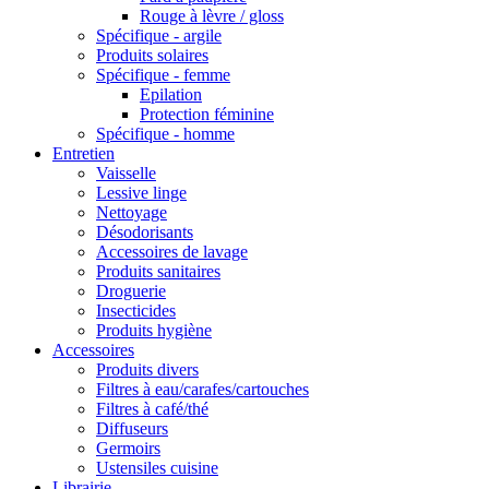
Rouge à lèvre / gloss
Spécifique - argile
Produits solaires
Spécifique - femme
Epilation
Protection féminine
Spécifique - homme
Entretien
Vaisselle
Lessive linge
Nettoyage
Désodorisants
Accessoires de lavage
Produits sanitaires
Droguerie
Insecticides
Produits hygiène
Accessoires
Produits divers
Filtres à eau/carafes/cartouches
Filtres à café/thé
Diffuseurs
Germoirs
Ustensiles cuisine
Librairie