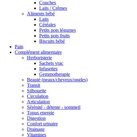
Couches
Laits / Crèmes
Aliments bébé
Laits
Céréales
Petits pots légumes
Petits pots fruits
Biscuits bébé
Pain
Complément alimentaire
Herboristerie
Sachets vrac
Infusettes
Gemmotherapie
Beauté (peaux/cheveux/ongles)
Transit
Silhouette
Circulation
Articulation
Sérénité - détente - sommeil
Tonus energie
Digestion
Confort urinaire
Drainage
Vitamines