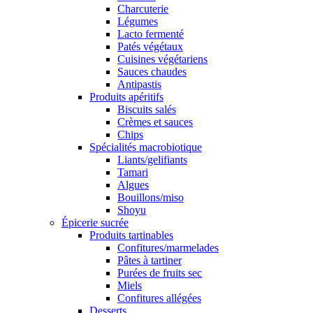
Charcuterie
Légumes
Lacto fermenté
Patés végétaux
Cuisines végétariens
Sauces chaudes
Antipastis
Produits apéritifs
Biscuits salés
Crèmes et sauces
Chips
Spécialités macrobiotique
Liants/gelifiants
Tamari
Algues
Bouillons/miso
Shoyu
Épicerie sucrée
Produits tartinables
Confitures/marmelades
Pâtes à tartiner
Purées de fruits sec
Miels
Confitures allégées
Desserts