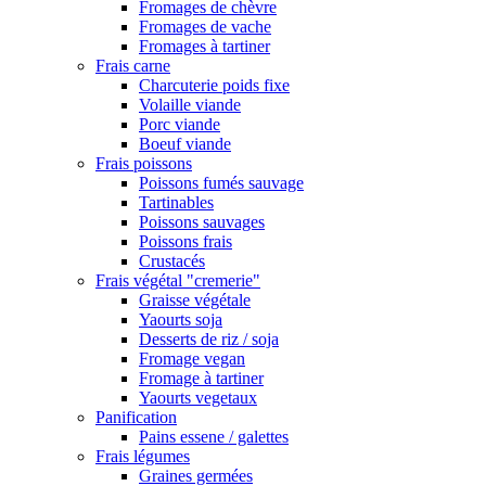
Fromages de chèvre
Fromages de vache
Fromages à tartiner
Frais carne
Charcuterie poids fixe
Volaille viande
Porc viande
Boeuf viande
Frais poissons
Poissons fumés sauvage
Tartinables
Poissons sauvages
Poissons frais
Crustacés
Frais végétal "cremerie"
Graisse végétale
Yaourts soja
Desserts de riz / soja
Fromage vegan
Fromage à tartiner
Yaourts vegetaux
Panification
Pains essene / galettes
Frais légumes
Graines germées