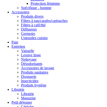
Protection féminine
Spécifique - homme
Accessoires
Produits divers
Filtres à eau/carafes/cartouches
Filtres à café/thé
Diffuseurs
Germoirs
Ustensiles cuisine
Pain
Entretien
Vaisselle
Lessive linge
Nettoyage
Désodorisants
Accessoires de lavage
Produits sanitaires
Droguerie
Insecticides
Produits hygiène
Librairie
Librairie
Magazine
Petit déjeuner
Céréales