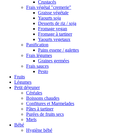
Crustacés
Frais végétal "cremerie"
Graisse végétale
Yaourts soja
Desserts de riz / soja
Fromage vegan
Fromage à tartiner
Yaourts vegetaux
Panification
Pains essene / galettes
Frais légumes
Graines germées
Frais sauces
Pesto
Fruits
Légumes
Petit déjeuner
Céréales
Boissons chaudes
Confitures et Marmelades
Pâtes à tartiner
Purées de fruits secs
Miels
Bébé
Hygiène bébé