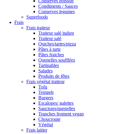
Conserves poisson
Condiments / Sauces
Conserves legumes
Superfoods
Frais
Frais traiteur
Traiteur salé italien
Traiteur salé
Quiches/tartes/pizza
Pâtes à tarte
Pâtes fraiches
Quenelles soufflées
Tartinables
Salades
Produits de fêtes
Frais végétal traiteur
Tofu
Tempeh
Burgers
Escalopes/ galettes
Saucisses/quenelles
Tranches froment vegan
Choucroute
Végétal
Frais laitier