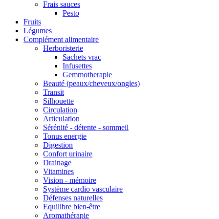
Frais sauces
Pesto
Fruits
Légumes
Complément alimentaire
Herboristerie
Sachets vrac
Infusettes
Gemmotherapie
Beauté (peaux/cheveux/ongles)
Transit
Silhouette
Circulation
Articulation
Sérénité - détente - sommeil
Tonus energie
Digestion
Confort urinaire
Drainage
Vitamines
Vision - mémoire
Système cardio vasculaire
Défenses naturelles
Equilibre bien-être
Aromathérapie