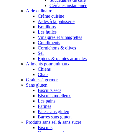
Succédanes de café
Céréales instantanée
Aide culinaire
Crème cuisine
Aides à la patisserie
Bouillons
Les huiles
Vinaigres et vinaigrettes
Condiments
Cornichons & olives
Sel
Epices & plantes aromates
Aliments pour animaux
Chiens
Chats
Graines à germer
Sans gluten
Biscuits secs
Biscuits moelleux
Les pains
Farines
Pâtes sans gluten
Barres sans gluten
Produits sans sel & sans sucre
Biscuits