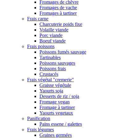
Fromages de chèvre
Fromages de vache
Fromages à tartiner
Frais carne
Charcuterie poids fixe
Volaille viande
Porc viande
Boeuf viande
Frais poissons
Poissons fumés sauvage
Tartinables
Poissons sauvages
Poissons frais
Crustacés
Frais végétal "cremerie"
Graisse végétale
Yaourts soja
Desserts de riz / soja
Fromage vegan
Fromage à tartiner
Yaourts vegetaux
Panification
Pains essene / galettes
Frais légumes
Graines germées