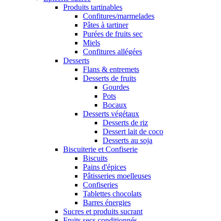
Produits tartinables
Confitures/marmelades
Pâtes à tartiner
Purées de fruits sec
Miels
Confitures allégées
Desserts
Flans & entremets
Desserts de fruits
Gourdes
Pots
Bocaux
Desserts végétaux
Desserts de riz
Dessert lait de coco
Desserts au soja
Biscuiterie et Confiserie
Biscuits
Pains d'épices
Pâtisseries moelleuses
Confiseries
Tablettes chocolats
Barres énergies
Sucres et produits sucrant
Fruits secs conditionnés