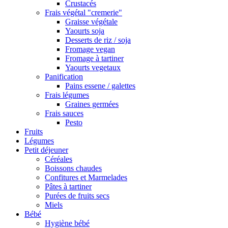
Crustacés
Frais végétal "cremerie"
Graisse végétale
Yaourts soja
Desserts de riz / soja
Fromage vegan
Fromage à tartiner
Yaourts vegetaux
Panification
Pains essene / galettes
Frais légumes
Graines germées
Frais sauces
Pesto
Fruits
Légumes
Petit déjeuner
Céréales
Boissons chaudes
Confitures et Marmelades
Pâtes à tartiner
Purées de fruits secs
Miels
Bébé
Hygiène bébé