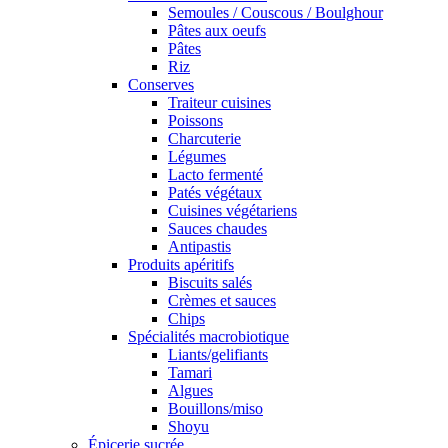
Semoules / Couscous / Boulghour
Pâtes aux oeufs
Pâtes
Riz
Conserves
Traiteur cuisines
Poissons
Charcuterie
Légumes
Lacto fermenté
Patés végétaux
Cuisines végétariens
Sauces chaudes
Antipastis
Produits apéritifs
Biscuits salés
Crèmes et sauces
Chips
Spécialités macrobiotique
Liants/gelifiants
Tamari
Algues
Bouillons/miso
Shoyu
Épicerie sucrée