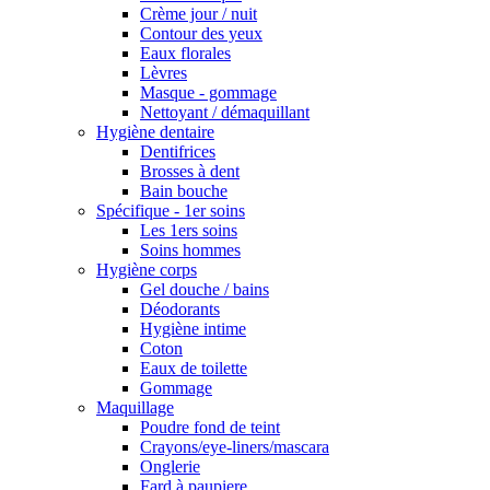
Crème jour / nuit
Contour des yeux
Eaux florales
Lèvres
Masque - gommage
Nettoyant / démaquillant
Hygiène dentaire
Dentifrices
Brosses à dent
Bain bouche
Spécifique - 1er soins
Les 1ers soins
Soins hommes
Hygiène corps
Gel douche / bains
Déodorants
Hygiène intime
Coton
Eaux de toilette
Gommage
Maquillage
Poudre fond de teint
Crayons/eye-liners/mascara
Onglerie
Fard à paupiere