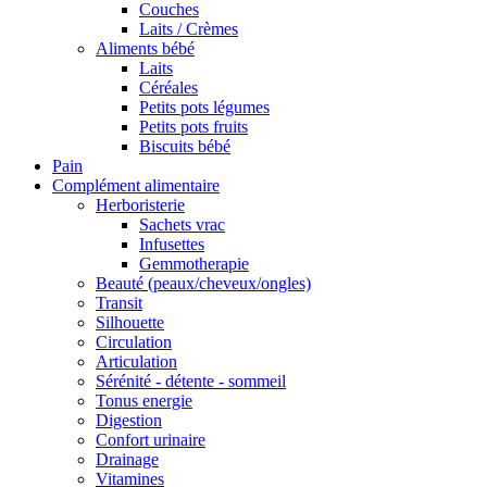
Couches
Laits / Crèmes
Aliments bébé
Laits
Céréales
Petits pots légumes
Petits pots fruits
Biscuits bébé
Pain
Complément alimentaire
Herboristerie
Sachets vrac
Infusettes
Gemmotherapie
Beauté (peaux/cheveux/ongles)
Transit
Silhouette
Circulation
Articulation
Sérénité - détente - sommeil
Tonus energie
Digestion
Confort urinaire
Drainage
Vitamines