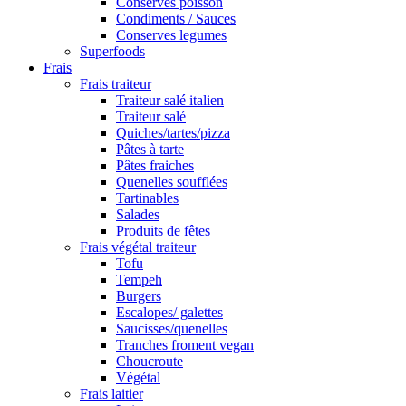
Conserves poisson
Condiments / Sauces
Conserves legumes
Superfoods
Frais
Frais traiteur
Traiteur salé italien
Traiteur salé
Quiches/tartes/pizza
Pâtes à tarte
Pâtes fraiches
Quenelles soufflées
Tartinables
Salades
Produits de fêtes
Frais végétal traiteur
Tofu
Tempeh
Burgers
Escalopes/ galettes
Saucisses/quenelles
Tranches froment vegan
Choucroute
Végétal
Frais laitier