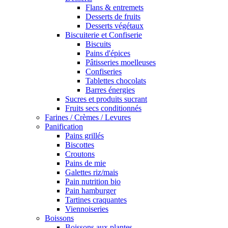
Flans & entremets
Desserts de fruits
Desserts végétaux
Biscuiterie et Confiserie
Biscuits
Pains d'épices
Pâtisseries moelleuses
Confiseries
Tablettes chocolats
Barres énergies
Sucres et produits sucrant
Fruits secs conditionnés
Farines / Crèmes / Levures
Panification
Pains grillés
Biscottes
Croutons
Pains de mie
Galettes riz/mais
Pain nutrition bio
Pain hamburger
Tartines craquantes
Viennoiseries
Boissons
Boissons aux plantes