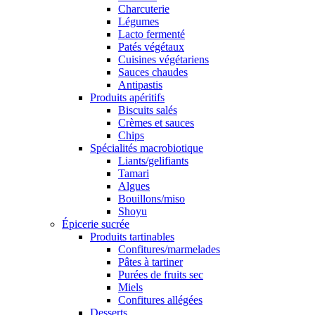
Charcuterie
Légumes
Lacto fermenté
Patés végétaux
Cuisines végétariens
Sauces chaudes
Antipastis
Produits apéritifs
Biscuits salés
Crèmes et sauces
Chips
Spécialités macrobiotique
Liants/gelifiants
Tamari
Algues
Bouillons/miso
Shoyu
Épicerie sucrée
Produits tartinables
Confitures/marmelades
Pâtes à tartiner
Purées de fruits sec
Miels
Confitures allégées
Desserts