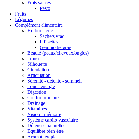
Frais sauces
Pesto
Fruits
Légumes
Complément alimentaire
Herboristerie
Sachets vrac
Infusettes
Gemmotherapie
Beauté (peaux/cheveux/ongles)
Transit
Silhouette
Circulation
Articulation
Sérénité - détente - sommeil
Tonus energie
Digestion
Confort urinaire
Drainage
Vitamines
Vision - mémoire
Système cardio vasculaire
Défenses naturelles
Equilibre bien-être
Aromathérapie