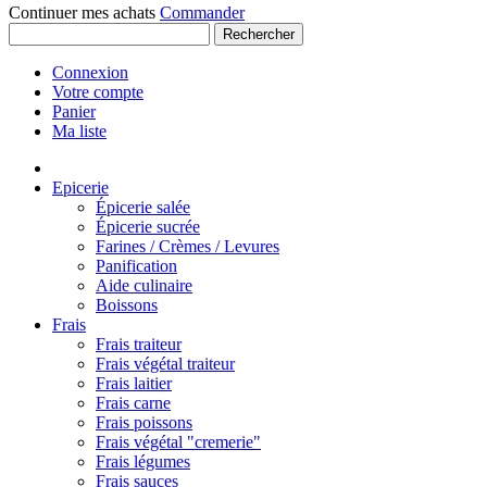
Continuer mes achats
Commander
Rechercher
Connexion
Votre compte
Panier
Ma liste
Epicerie
Épicerie salée
Épicerie sucrée
Farines / Crèmes / Levures
Panification
Aide culinaire
Boissons
Frais
Frais traiteur
Frais végétal traiteur
Frais laitier
Frais carne
Frais poissons
Frais végétal "cremerie"
Frais légumes
Frais sauces