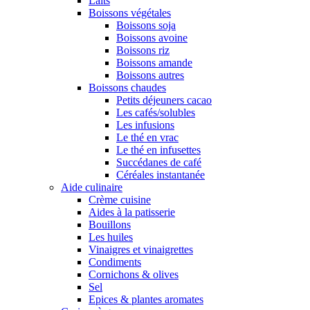
Laits
Boissons végétales
Boissons soja
Boissons avoine
Boissons riz
Boissons amande
Boissons autres
Boissons chaudes
Petits déjeuners cacao
Les cafés/solubles
Les infusions
Le thé en vrac
Le thé en infusettes
Succédanes de café
Céréales instantanée
Aide culinaire
Crème cuisine
Aides à la patisserie
Bouillons
Les huiles
Vinaigres et vinaigrettes
Condiments
Cornichons & olives
Sel
Epices & plantes aromates