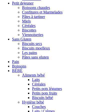
Petit dejeuner
Boissons chaudes
Confitures et Marmelades
Pâtes à tartiner
Miels
Céréales
Biscottes
Viennoiseries
Sans Gluten
Biscuits secs
Biscuits moelleux
Les pains
Pâtes sans gluten
Pain
Boissons
BÉBÉ
Aliments bébé
Laits
Céréales
Petits pots légumes
Petits pots fruits
Biscuits bébé
Hygiène bébé
Couches
Laits / Crèmes