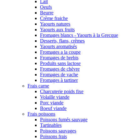
Lait
Oeufs
Beurre
Crème fraiche
Yaourts natures
Yaourts aux fruits
Fromages blancs - Yaourts à la Grecque
Desserts, flans, crèmes
Yaourts aromatisés
Fromages a la coupe
Fromages de brebis
Produits sans lactose
Fromages de chèvre
Fromages de vache
Fromages à tartiner
Frais carne
Charcuterie poids fixe
Volaille viande
Porc viande
Boeuf viande
Frais poissons
Poissons fumés sauvage
Tartinables
Poissons sauvages
Poissons frais