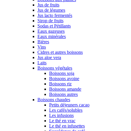
Jus de fruits
Jus de légumes
Jus lacto fermentés
Sirop de fruits
Sodas et Pétillants
Eaux gazeuses
Eaux minérales
Bières
Vins
Cidres et autres boissons
Jus aloe vera
Laits
Boissons végétales
Boissons soja
Boissons avoine
Boissons riz
Boissons amande
Boissons autres
Boissons chaudes
Petits déjeuners cacao
Les cafés/solubles
Les infusions
Le thé en vrac
Le thé en infusettes