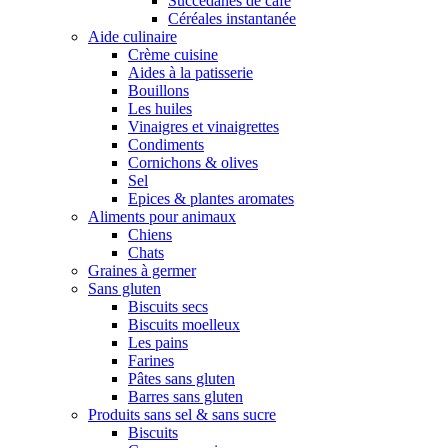
Succédanes de café
Céréales instantanée
Aide culinaire
Crème cuisine
Aides à la patisserie
Bouillons
Les huiles
Vinaigres et vinaigrettes
Condiments
Cornichons & olives
Sel
Epices & plantes aromates
Aliments pour animaux
Chiens
Chats
Graines à germer
Sans gluten
Biscuits secs
Biscuits moelleux
Les pains
Farines
Pâtes sans gluten
Barres sans gluten
Produits sans sel & sans sucre
Biscuits