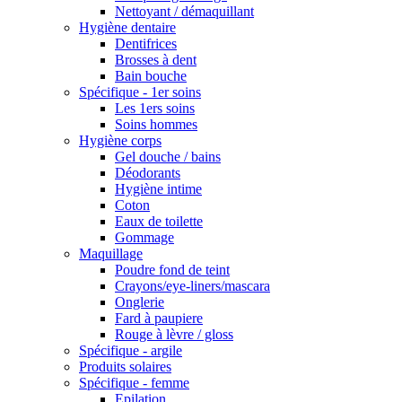
Nettoyant / démaquillant
Hygiène dentaire
Dentifrices
Brosses à dent
Bain bouche
Spécifique - 1er soins
Les 1ers soins
Soins hommes
Hygiène corps
Gel douche / bains
Déodorants
Hygiène intime
Coton
Eaux de toilette
Gommage
Maquillage
Poudre fond de teint
Crayons/eye-liners/mascara
Onglerie
Fard à paupiere
Rouge à lèvre / gloss
Spécifique - argile
Produits solaires
Spécifique - femme
Epilation