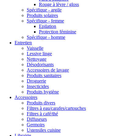
Rouge à lèvre / gloss
Spécifique - argile
Produits solaires
Spécifique - femme
Epilation
Protection féminine
Spécifique - homme
Entretien
Vaisselle
Lessive linge
Nettoyage
Désodorisants
Accessoires de lavage
Produits sanitaires
Droguerie
Insecticides
Produits hygiène
Accessoires
Produits divers
Filtres à eau/carafes/cartouches
Filtres à café/thé
Diffuseurs
Germoirs
Ustensiles cuisine
Librairie