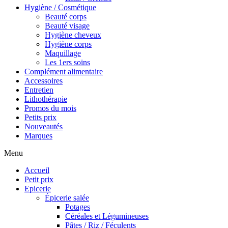
Hygiène / Cosmétique
Beauté corps
Beauté visage
Hygiène cheveux
Hygiène corps
Maquillage
Les 1ers soins
Complément alimentaire
Accessoires
Entretien
Lithothérapie
Promos du mois
Petits prix
Nouveautés
Marques
Menu
Accueil
Petit prix
Epicerie
Épicerie salée
Potages
Céréales et Légumineuses
Pâtes / Riz / Féculents