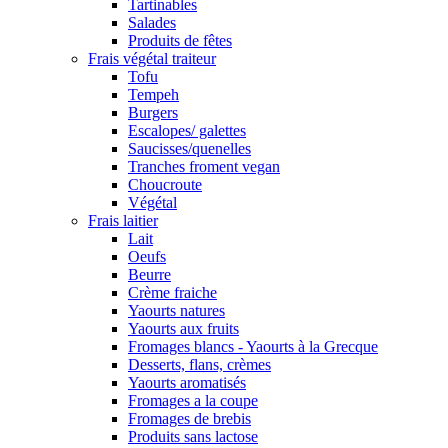
Tartinables
Salades
Produits de fêtes
Frais végétal traiteur
Tofu
Tempeh
Burgers
Escalopes/ galettes
Saucisses/quenelles
Tranches froment vegan
Choucroute
Végétal
Frais laitier
Lait
Oeufs
Beurre
Crème fraiche
Yaourts natures
Yaourts aux fruits
Fromages blancs - Yaourts à la Grecque
Desserts, flans, crèmes
Yaourts aromatisés
Fromages a la coupe
Fromages de brebis
Produits sans lactose