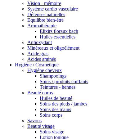
Vision - mémoire
Système cardio vasculaire
Défenses naturelles
Equilibre bien-être
Aromathérapie
Elixirs floraux bach
Huiles essentielles
Antioxydant
Minéreaux et oligoélément
Acide gras
Acides aminés
Hygiène / Cosmétique
Hygiène cheveux
Shampooings
Soins / produits coiffants
Teintures - hennes
Beauté corps
Huiles de beauté
Soins des pieds / jambes
Soins des mains
Soins corps
Savons
Beauté visage
Soins visage
Lotion tonique