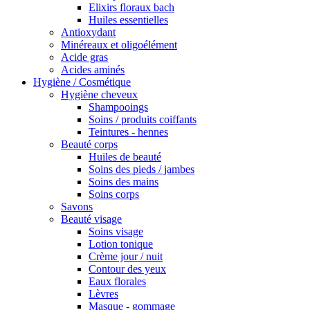
Elixirs floraux bach
Huiles essentielles
Antioxydant
Minéreaux et oligoélément
Acide gras
Acides aminés
Hygiène / Cosmétique
Hygiène cheveux
Shampooings
Soins / produits coiffants
Teintures - hennes
Beauté corps
Huiles de beauté
Soins des pieds / jambes
Soins des mains
Soins corps
Savons
Beauté visage
Soins visage
Lotion tonique
Crème jour / nuit
Contour des yeux
Eaux florales
Lèvres
Masque - gommage