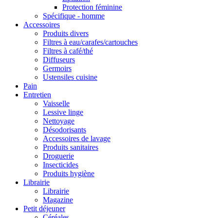
Protection féminine
Spécifique - homme
Accessoires
Produits divers
Filtres à eau/carafes/cartouches
Filtres à café/thé
Diffuseurs
Germoirs
Ustensiles cuisine
Pain
Entretien
Vaisselle
Lessive linge
Nettoyage
Désodorisants
Accessoires de lavage
Produits sanitaires
Droguerie
Insecticides
Produits hygiène
Librairie
Librairie
Magazine
Petit déjeuner
Céréales