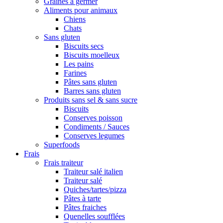
Graines à germer
Aliments pour animaux
Chiens
Chats
Sans gluten
Biscuits secs
Biscuits moelleux
Les pains
Farines
Pâtes sans gluten
Barres sans gluten
Produits sans sel & sans sucre
Biscuits
Conserves poisson
Condiments / Sauces
Conserves legumes
Superfoods
Frais
Frais traiteur
Traiteur salé italien
Traiteur salé
Quiches/tartes/pizza
Pâtes à tarte
Pâtes fraiches
Quenelles soufflées