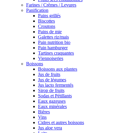
Farines / Crèmes / Levures
Panification
Pains grillés
Biscottes
Croutons
Pains de mie
Galettes riz/mais
Pain nutrition bio
Pain hamburger
Tartines craquantes
Viennoiseries
Boissons
Boissons aux plantes
Jus de fruits
Jus de légumes
Jus lacto fermentés
Sirop de fruits
Sodas et Pétillants
Eaux gazeuses
Eaux minérales
Bières
Vins
Cidres et autres boissons
Jus aloe vera