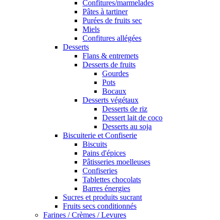
Confitures/marmelades
Pâtes à tartiner
Purées de fruits sec
Miels
Confitures allégées
Desserts
Flans & entremets
Desserts de fruits
Gourdes
Pots
Bocaux
Desserts végétaux
Desserts de riz
Dessert lait de coco
Desserts au soja
Biscuiterie et Confiserie
Biscuits
Pains d'épices
Pâtisseries moelleuses
Confiseries
Tablettes chocolats
Barres énergies
Sucres et produits sucrant
Fruits secs conditionnés
Farines / Crèmes / Levures