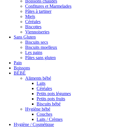
Boissons chaudes
Confitures et Marmelades
Pâtes à tartiner
Miels
Céréales
Biscottes
Viennoiseries
Sans Gluten
Biscuits secs
Biscuits moelleux
Les pains
Pâtes sans gluten
Pain
Boissons
BÉBÉ
Aliments bébé
Laits
Céréales
Petits pots légumes
Petits pots fruits
Biscuits bébé
Hygiène bébé
Couches
Laits / Crèmes
Hygiène / Cosmétique