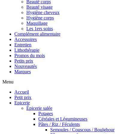
Beauté corps
Beauté visage
Hygiène cheveux
Hygiène corps
Maquillage
Les 1ers soins
Complément alimentaire
Accessoires
Entretien
Lithothérapie
Promos du mois
Petits prix
Nouveautés
Marques
Menu
Accueil
Petit prix
Epicerie
Épicerie salée
Potages
Céréales et Légumineuses
Pâtes / Riz / Féculents
Semoules / Couscous / Boulghour