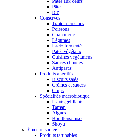
Pâtes aux oeufs
Pâtes
Riz
Conserves
Traiteur cuisines
Poissons
Charcuterie
Légumes
Lacto fermenté
Patés végétaux
Cuisines végétariens
Sauces chaudes
Antipastis
Produits apéritifs
Biscuits salés
Crèmes et sauces
Chips
Spécialités macrobiotique
Liants/gelifiants
Tamari
Algues
Bouillons/miso
Shoyu
Épicerie sucrée
Produits tartinables