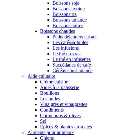
Boissons soja
Boissons avoine
Boissons riz
Boissons amande
Boissons autres
Boissons chaudes
Petits déjeuners cacao
Les cafés/solubles
Les infusions
Le thé en vrac
Le thé en infusettes
Succédanes de café
Céréales instantanée
Aide culinaire
Crème cuisine
Aides à la patisserie
Bouillons
Les huiles
Vinaigres et vinaigrettes
Condiments
Cornichons & olives
Sel
Epices & plantes aromates
Aliments pour animaux
Chiens