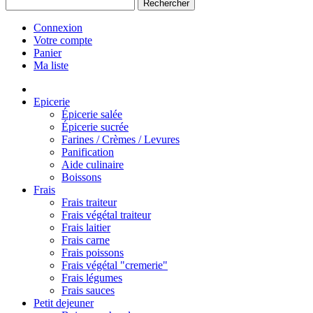
Rechercher
Connexion
Votre compte
Panier
Ma liste
Epicerie
Épicerie salée
Épicerie sucrée
Farines / Crèmes / Levures
Panification
Aide culinaire
Boissons
Frais
Frais traiteur
Frais végétal traiteur
Frais laitier
Frais carne
Frais poissons
Frais végétal "cremerie"
Frais légumes
Frais sauces
Petit dejeuner